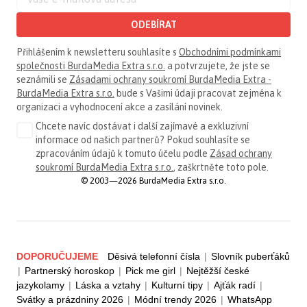
ODEBÍRAT
Přihlášením k newsletteru souhlasíte s
Obchodními podmínkami
společnosti BurdaMedia Extra s.r.o.
a potvrzujete, že jste se
seznámili se
Zásadami ochrany soukromí BurdaMedia Extra -
BurdaMedia Extra s.r.o.
bude s Vašimi údaji pracovat zejména k
organizaci a vyhodnocení akce a zasílání novinek.
Chcete navíc dostávat i další zajímavé a exkluzivní
informace od našich partnerů? Pokud souhlasíte se
zpracováním údajů k tomuto účelu podle
Zásad ochrany
soukromí BurdaMedia Extra s.r.o.
, zaškrtněte toto pole.
© 2003—2026 BurdaMedia Extra s.r.o.
DOPORUČUJEME
Děsivá telefonní čísla
|
Slovník puberťáků
|
Partnerský horoskop
|
Pick me girl
|
Nejtěžší české
jazykolamy
|
Láska a vztahy
|
Kulturní tipy
|
Ajťák radí
|
Svátky a prázdniny 2026
|
Módní trendy 2026
|
WhatsApp