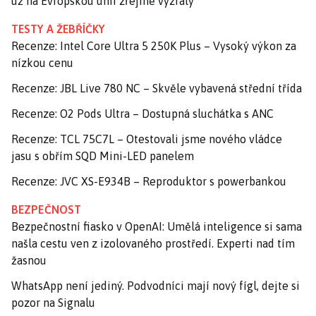
už na Evropskou unii zřejmě vyzrály
TESTY A ŽEBŘÍČKY
Recenze: Intel Core Ultra 5 250K Plus – Vysoký výkon za
nízkou cenu
Recenze: JBL Live 780 NC – Skvěle vybavená střední třída
Recenze: O2 Pods Ultra – Dostupná sluchátka s ANC
Recenze: TCL 75C7L – Otestovali jsme nového vládce
jasu s obřím SQD Mini-LED panelem
Recenze: JVC XS-E934B – Reproduktor s powerbankou
BEZPEČNOST
Bezpečnostní fiasko v OpenAI: Umělá inteligence si sama
našla cestu ven z izolovaného prostředí. Experti nad tím
žasnou
WhatsApp není jediný. Podvodníci mají nový fígl, dejte si
pozor na Signalu