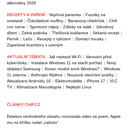
alternativy 2026
RECEPTY A VAŘENÍ
Vepřová panenka
|
Fazolky na
smetaně
|
Čokoládové muffiny
|
Banánový chlebíček
|
Chili
con carne
|
Sportovní nápoj
|
Zálivky na salát
|
Jahodový
džem
|
Zelná polévka
|
Třešňová bublanina
|
Sekaná recept
|
Perník
|
Lečo
|
Recepty s rybízem
|
Domácí housky
|
Zapečené brambory s uzeným
AKTUÁLNÍ TÉMATA
Jak nastavit Wi-Fi
|
Varování před
kyberútoky
|
Instalace Windows 11 na starší počítač
|
Nový
skládací Samsung
|
Konec modré smrti Windows?
|
Windows
11 zdarma
|
Anthropic Mythos
|
Nouzové otevírání pračky
|
Aktualizace Androidu 16
|
Elektromobilita
|
iPhone 17
|
VLC
TV
|
Klimatizace Maoudegola
|
Nejlepší Linux
ČLÁNKY CHIP.CZ
Detekce nevhodného obsahu rozmazala video se psem. Apple
mu na bříšku našel „nahotu“