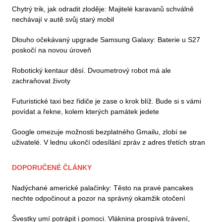
Chytrý trik, jak odradit zloděje: Majitelé karavanů schválně
nechávají v autě svůj starý mobil
Dlouho očekávaný upgrade Samsung Galaxy: Baterie u S27
poskočí na novou úroveň
Robotický kentaur děsí. Dvoumetrový robot má ale
zachraňovat životy
Futuristické taxi bez řidiče je zase o krok blíž. Bude si s vámi
povídat a řekne, kolem kterých památek jedete
Google omezuje možnosti bezplatného Gmailu, zlobí se
uživatelé. V lednu ukončí odesílání zpráv z adres třetích stran
DOPORUČENÉ ČLÁNKY
Nadýchané americké palačinky: Těsto na pravé pancakes
nechte odpočinout a pozor na správný okamžik otočení
Švestky umí potrápit i pomoci. Vláknina prospívá trávení,