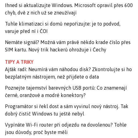
Ihned si aktualizujte Windows. Microsoft opravil přes 600
chyb, dvě z nich už se zneužívají
Tuhle klimatizaci si domů nepořizujte: je to podvod,
varuje před ní i ČOI
Nemáte signál? Možná vám právě někdo krade číslo přes
SIM kartu. Nový trik hackerů ohrožuje i Čechy
TIPY A TRIKY
Ajťák radí: Neumírá vám náhodou disk? Zkontrolujte si ho
bezplatným nástrojem, než přijdete o data
Poznejte tajemství barevných USB portů: Co znamenají
černé, oranžové a modré konektory?
Programátor si řekl dost a sám vyvinul nový nástroj. Tak
dobrý čistič Windows tu ještě nebyl
Vypínáte Wi-Fi router při odjezdu na dovolenou? Tohle
jsou důvody, proč byste měli