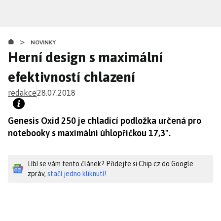
Přejít
k
hlavnímu
>
obsahu
NOVINKY
Herní design s maximální
efektivností chlazení
redakce
28.07.2018
Genesis Oxid 250 je chladicí podložka určená pro
notebooky s maximální úhlopříčkou 17,3".
Líbí se vám tento článek? Přidejte si Chip.cz do Google
zpráv,
stačí jedno kliknutí!