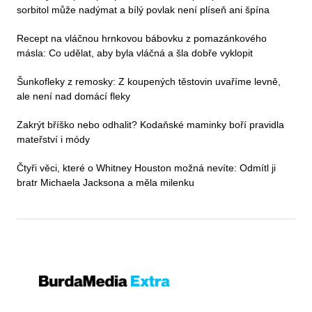
sorbitol může nadýmat a bílý povlak není plíseň ani špína
Recept na vláčnou hrnkovou bábovku z pomazánkového
másla: Co udělat, aby byla vláčná a šla dobře vyklopit
Šunkofleky z remosky: Z koupených těstovin uvaříme levně,
ale není nad domácí fleky
Zakrýt bříško nebo odhalit? Kodaňské maminky boří pravidla
mateřství i módy
Čtyři věci, které o Whitney Houston možná nevíte: Odmítl ji
bratr Michaela Jacksona a měla milenku