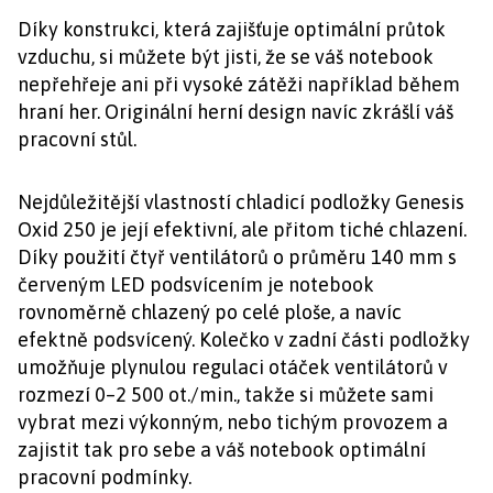
Díky konstrukci, která zajišťuje optimální průtok
vzduchu, si můžete být jisti, že se váš notebook
nepřehřeje ani při vysoké zátěži například během
hraní her. Originální herní design navíc zkrášlí váš
pracovní stůl.
Nejdůležitější vlastností chladicí podložky Genesis
Oxid 250 je její efektivní, ale přitom tiché chlazení.
Díky použití čtyř ventilátorů o průměru 140 mm s
červeným LED podsvícením je notebook
rovnoměrně chlazený po celé ploše, a navíc
efektně podsvícený. Kolečko v zadní části podložky
umožňuje plynulou regulaci otáček ventilátorů v
rozmezí 0–2 500 ot./min., takže si můžete sami
vybrat mezi výkonným, nebo tichým provozem a
zajistit tak pro sebe a váš notebook optimální
pracovní podmínky.