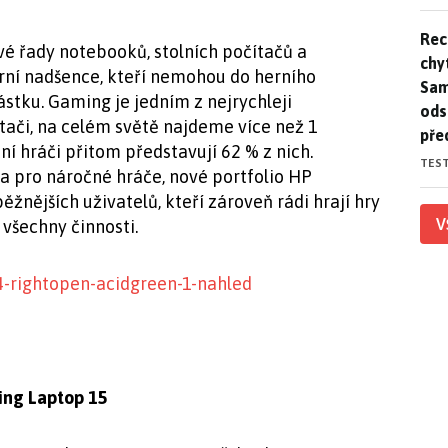
Rec
Rec
é řady notebooků, stolních počítačů a
chy
ní nadšence, kteří nemohou do herního
Sam
částku. Gaming je jedním z nejrychleji
ods
tači, na celém světě najdeme více než 1
pře
ní hráči přitom představují 62 % z nich.
TES
 pro náročné hráče, nové portfolio HP
ěžnějších uživatelů, kteří zároveň rádi hrají hry
V
 všechny činnosti.
ing Laptop 15