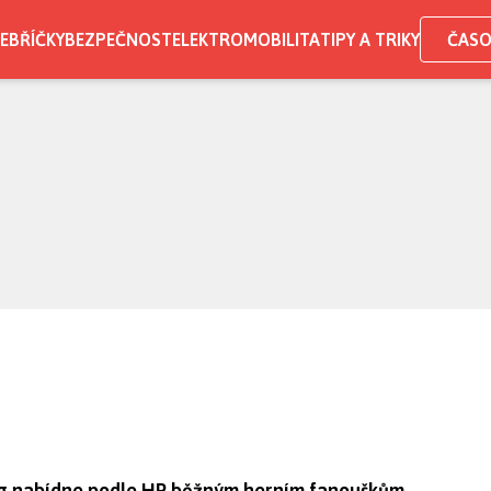
EBŘÍČKY
BEZPEČNOST
ELEKTROMOBILITA
TIPY A TRIKY
ČASO
ng nabídne podle HP běžným herním fanouškům