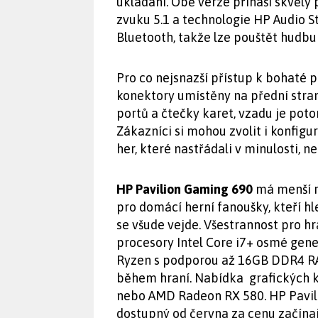
ukládání. Obě verze přináší skvělý
zvuku 5.1 a technologie HP Audio S
Bluetooth, takže lze pouštět hudbu
Pro co nejsnazší přístup k bohaté p
konektory umístěny na přední stran
portů a čtečky karet, vzadu je pot
Zákazníci si mohou zvolit i konfigu
her, které nastřádali v minulosti, 
HP Pavilion Gaming 690
má menší r
pro domácí herní fanoušky, kteří hle
se všude vejde. Všestrannost pro hrá
procesory Intel Core i7+ osmé gen
Ryzen s podporou až 16GB DDR4 RAM
během hraní. Nabídka grafických 
nebo AMD Radeon RX 580. HP Pavil
dostupný od června za cenu začínaj