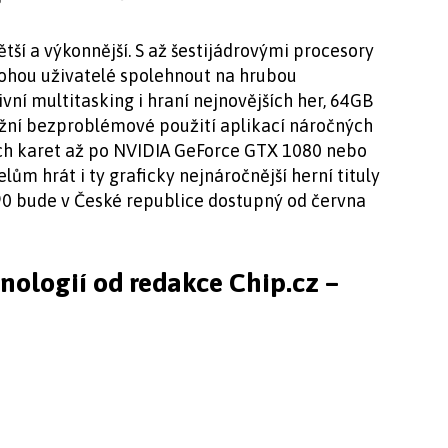
ětší a výkonnější. S až šestijádrovými procesory
mohou uživatelé spolehnout na hrubou
vní multitasking i hraní nejnovějších her, 64GB
í bezproblémové použití aplikací náročných
ch karet až po NVIDIA GeForce GTX 1080 nebo
m hrát i ty graficky nejnáročnější herní tituly
90 bude v České republice dostupný od června
hnologií od redakce Chip.cz –