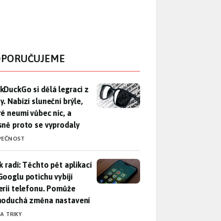
PORUČUJEME
DuckGo si dělá legraci z Mety. Nabízí sluneční brýle, které n
kDuckGo si dělá legraci z
. Nabízí sluneční brýle,
ré neumí vůbec nic, a
sně proto se vyprodaly
PEČNOST
ák radí: Těchto pět aplikací od Googlu potichu vybíjí baterii
k radí: Těchto pět aplikací
Googlu potichu vybíjí
erii telefonu. Pomůže
noduchá změna nastavení
 A TRIKY