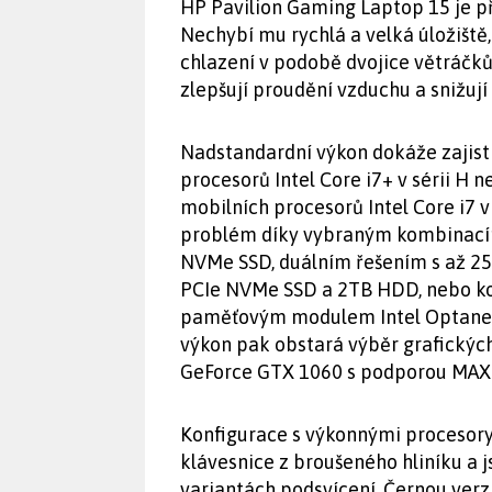
HP Pavilion Gaming Laptop 15 je př
Nechybí mu rychlá a velká úložiště,
chlazení v podobě dvojice větráčků
zlepšují proudění vzduchu a snižují 
Nadstandardní výkon dokáže zajisti
procesorů Intel Core i7+ v sérii H 
mobilních procesorů Intel Core i7 v
problém díky vybraným kombinacím
NVMe SSD, duálním řešením s až 
PCIe NVMe SSD a 2TB HDD, nebo k
paměťovým modulem Intel Optane pro
výkon pak obstará výběr grafických
GeForce GTX 1060 s podporou MAX
Konfigurace s výkonnými procesory I
klávesnice z broušeného hliníku a 
variantách podsvícení. Černou verzi