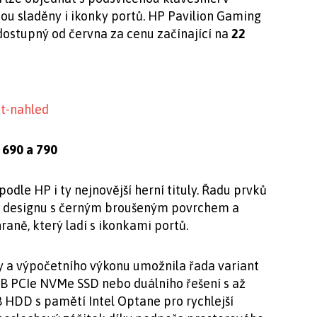
sou sladěny i ikonky portů. HP Pavilion Gaming
dostupný od června za cenu začínající na
22
 690 a 790
dle HP i ty nejnovější herní tituly. Řadu prvků
ě designu s černým broušeným povrchem a
ně, který ladí s ikonkami portů.
ty a výpočetního výkonu umožnila řada variant
GB PCIe NVMe SSD nebo duálního řešení s až
HDD s pamětí Intel Optane pro rychlejší