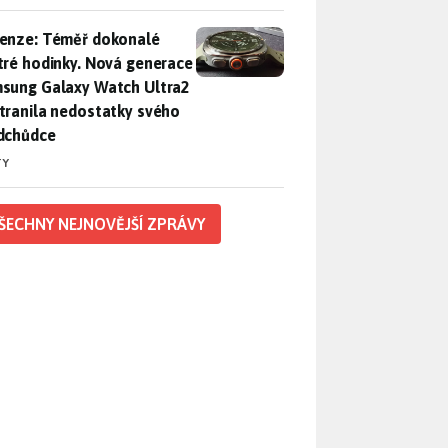
enze: Téměř dokonalé chytré hodinky. Nová generace Samsung
enze: Téměř dokonalé
tré hodinky. Nová generace
sung Galaxy Watch Ultra2
tranila nedostatky svého
dchůdce
TY
ŠECHNY NEJNOVĚJŠÍ ZPRÁVY