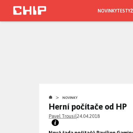
Přejít
k
NOVINKY
TESTY
Ž
hlavnímu
obsahu
>
NOVINKY
Herní počítače od HP
Pavel Trousil
24.04.2018
Nová řada počítačů Pavilion Gami