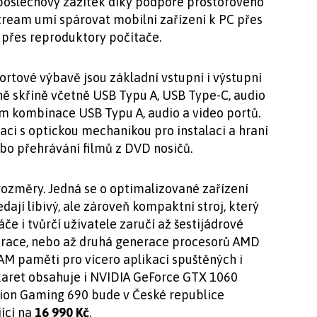
 poslechový zážitek díky podpoře prostorového
tream umí spárovat mobilní zařízení k PC přes
 přes reproduktory počítače.
ortové výbavě jsou základní vstupní i výstupní
ě skříně včetně USB Typu A, USB Type-C, audio
om kombinace USB Typu A, audio a video portů.
raci s optickou mechanikou pro instalaci a hraní
nebo přehrávání filmů z DVD nosičů.
ozměry. Jedná se o optimalizované zařízení
dají líbivý, ale zároveň kompaktní stroj, který
če i tvůrčí uživatele zaručí až šestijádrové
erace, nebo až druhá generace procesorů AMD
 paměti pro vícero aplikací spuštěných i
karet obsahuje i NVIDIA GeForce GTX 1060
ion Gaming 690 bude v České republice
ící na
16 990 Kč
.