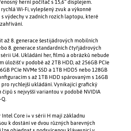
enosný herní počítač s 15,6“ displejem.
 rychlá Wi-Fi, vylepšený zvuk a výkonné
 s výdechy v zadních rozích laptopu, které
zahřívání.
t až 8. generace šestijádrových mobilních
nebo 8. generace standardních čtyřjádrových
 sérii U4. Ukládání her, filmů a obrázků nebude
 úložišť v podobě až 2TB HDD, až 256GB PCIe
256GB PCIe NVMe SSD a 1TB HDD5 nebo 128GB
onfiguracím s až 1TB HDD spárovaným s 16GB
 rychlejší ukládání. Vynikající grafický
 čipů s nejvyšší variantou v podobě NVIDIA
-Q.
ntel Core i+ v sérii H mají základnu
jsou k dostání ve dvou různých barevných
 lze objednat s podsvícenou klávesnicí v