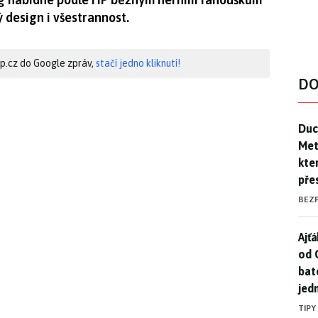
design i všestrannost.
hip.cz do Google zpráv,
stačí jedno kliknutí!
DO
Duck
Duc
Mety
kte
pře
BEZ
Ajť
Ajťá
od 
bat
jed
TIPY