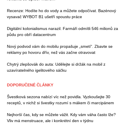
Recenze: Hodíte ho do vody a můžete odpočívat. Bazénový
vysavač WYBOT B1 ušetří spoustu práce
Digitální kolonialismus narazil. Farmáři odmítli 546 milionů za
půdu pro obří datacentrum
Nový podvod vám do mobilu propašuje „smetí“. Zbavte se
reklamy po hovoru dřív, než vás začne otravovat
Chytrý zlepšovák do auta: Udělejte si držák na mobil z
uzavíratelného igelitového sáčku
DOPORUČENÉ ČLÁNKY
Švestková sezona nabízí víc než povidla. Vyzkoušejte 30
receptů, v nichž si švestky rozumí s mákem či marcipánem
Nejhorší čas, kdy se můžete vážit. Kdy vám váha často lže?
Vliv má menstruace, ale i konkrétní den v týdnu