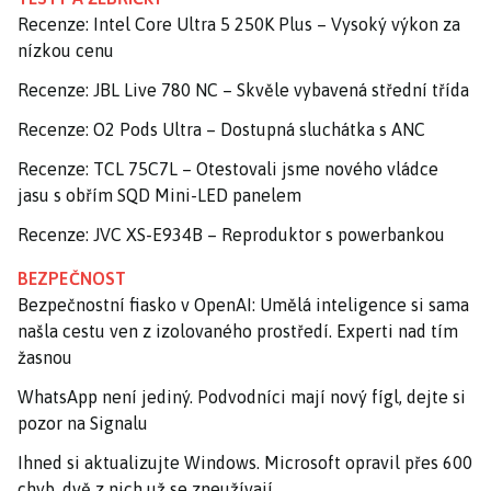
Recenze: Intel Core Ultra 5 250K Plus – Vysoký výkon za
nízkou cenu
Recenze: JBL Live 780 NC – Skvěle vybavená střední třída
Recenze: O2 Pods Ultra – Dostupná sluchátka s ANC
Recenze: TCL 75C7L – Otestovali jsme nového vládce
jasu s obřím SQD Mini-LED panelem
Recenze: JVC XS-E934B – Reproduktor s powerbankou
BEZPEČNOST
Bezpečnostní fiasko v OpenAI: Umělá inteligence si sama
našla cestu ven z izolovaného prostředí. Experti nad tím
žasnou
WhatsApp není jediný. Podvodníci mají nový fígl, dejte si
pozor na Signalu
Ihned si aktualizujte Windows. Microsoft opravil přes 600
chyb, dvě z nich už se zneužívají