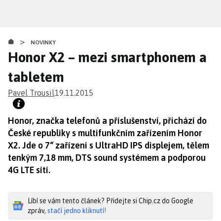
Přejít
k
hlavnímu
>
obsahu
NOVINKY
Honor X2 – mezi smartphonem a
tabletem
Pavel Trousil
19.11.2015
Honor, značka telefonů a příslušenství, přichází do
České republiky s multifunkčním zařízením Honor
X2. Jde o 7“ zařízení s UltraHD IPS displejem, tělem
tenkým 7,18 mm, DTS sound systémem a podporou
4G LTE sítí.
Líbí se vám tento článek? Přidejte si Chip.cz do Google
zpráv,
stačí jedno kliknutí!