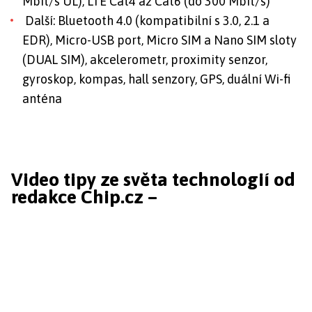
Mbit/s UL), LTE Cat4 až Cat6 (do 300 Mbit/s)
Další: Bluetooth 4.0 (kompatibilní s 3.0, 2.1 a
EDR), Micro-USB port, Micro SIM a Nano SIM sloty
(DUAL SIM), akcelerometr, proximity senzor,
gyroskop, kompas, hall senzory, GPS, duální Wi-fi
anténa
Video tipy ze světa technologií od
redakce Chip.cz –