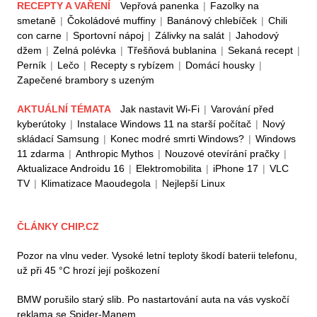
RECEPTY A VAŘENÍ
Vepřová panenka
|
Fazolky na
smetaně
|
Čokoládové muffiny
|
Banánový chlebíček
|
Chili
con carne
|
Sportovní nápoj
|
Zálivky na salát
|
Jahodový
džem
|
Zelná polévka
|
Třešňová bublanina
|
Sekaná recept
|
Perník
|
Lečo
|
Recepty s rybízem
|
Domácí housky
|
Zapečené brambory s uzeným
AKTUÁLNÍ TÉMATA
Jak nastavit Wi-Fi
|
Varování před
kyberútoky
|
Instalace Windows 11 na starší počítač
|
Nový
skládací Samsung
|
Konec modré smrti Windows?
|
Windows
11 zdarma
|
Anthropic Mythos
|
Nouzové otevírání pračky
|
Aktualizace Androidu 16
|
Elektromobilita
|
iPhone 17
|
VLC
TV
|
Klimatizace Maoudegola
|
Nejlepší Linux
ČLÁNKY CHIP.CZ
Pozor na vlnu veder. Vysoké letní teploty škodí baterii telefonu,
už při 45 °C hrozí její poškození
BMW porušilo starý slib. Po nastartování auta na vás vyskočí
reklama se Spider-Manem