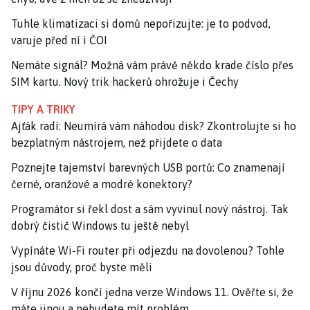
Tuhle klimatizaci si domů nepořizujte: je to podvod,
varuje před ní i ČOI
Nemáte signál? Možná vám právě někdo krade číslo přes
SIM kartu. Nový trik hackerů ohrožuje i Čechy
TIPY A TRIKY
Ajťák radí: Neumírá vám náhodou disk? Zkontrolujte si ho
bezplatným nástrojem, než přijdete o data
Poznejte tajemství barevných USB portů: Co znamenají
černé, oranžové a modré konektory?
Programátor si řekl dost a sám vyvinul nový nástroj. Tak
dobrý čistič Windows tu ještě nebyl
Vypínáte Wi-Fi router při odjezdu na dovolenou? Tohle
jsou důvody, proč byste měli
V říjnu 2026 končí jedna verze Windows 11. Ověřte si, že
máte jinou a nebudete mít problém