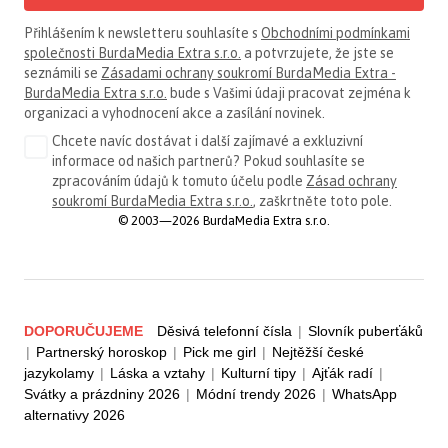
Přihlášením k newsletteru souhlasíte s
Obchodními podmínkami
společnosti BurdaMedia Extra s.r.o.
a potvrzujete, že jste se
seznámili se
Zásadami ochrany soukromí BurdaMedia Extra -
BurdaMedia Extra s.r.o.
bude s Vašimi údaji pracovat zejména k
organizaci a vyhodnocení akce a zasílání novinek.
Chcete navíc dostávat i další zajímavé a exkluzivní
informace od našich partnerů? Pokud souhlasíte se
zpracováním údajů k tomuto účelu podle
Zásad ochrany
soukromí BurdaMedia Extra s.r.o.
, zaškrtněte toto pole.
© 2003—2026 BurdaMedia Extra s.r.o.
DOPORUČUJEME
Děsivá telefonní čísla
|
Slovník puberťáků
|
Partnerský horoskop
|
Pick me girl
|
Nejtěžší české
jazykolamy
|
Láska a vztahy
|
Kulturní tipy
|
Ajťák radí
|
Svátky a prázdniny 2026
|
Módní trendy 2026
|
WhatsApp
alternativy 2026