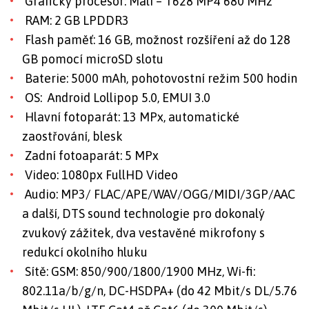
Grafický procesor: Mali – T628 MP4 680 MHz
RAM: 2 GB LPDDR3
Flash paměť: 16 GB, možnost rozšíření až do 128
GB pomocí microSD slotu
Baterie: 5000 mAh, pohotovostní režim 500 hodin
OS: Android Lollipop 5.0, EMUI 3.0
Hlavní fotoparát: 13 MPx, automatické
zaostřování, blesk
Zadní fotoaparát: 5 MPx
Video: 1080px FullHD Video
Audio: MP3/ FLAC/APE/WAV/OGG/MIDI/3GP/AAC
a další, DTS sound technologie pro dokonalý
zvukový zážitek, dva vestavěné mikrofony s
redukcí okolního hluku
Sítě: GSM: 850/900/1800/1900 MHz, Wi-fi:
802.11a/b/g/n, DC-HSDPA+ (do 42 Mbit/s DL/5.76