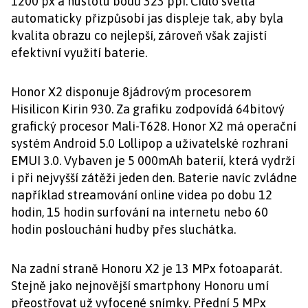
1200 px a hustotu bodů 323 ppi. Čidlo světla
automaticky přizpůsobí jas displeje tak, aby byla
kvalita obrazu co nejlepší, zároveň však zajistí
efektivní využití baterie.
Honor X2 disponuje 8jádrovým procesorem
Hisilicon Kirin 930. Za grafiku zodpovídá 64bitový
grafický procesor Mali-T628. Honor X2 má operační
systém Android 5.0 Lollipop a uživatelské rozhraní
EMUI 3.0. Vybaven je 5 000mAh baterií, která vydrží
i při nejvyšší zátěži jeden den. Baterie navíc zvládne
například streamování online videa po dobu 12
hodin, 15 hodin surfování na internetu nebo 60
hodin poslouchání hudby přes sluchátka.
Na zadní straně Honoru X2 je 13 MPx fotoaparát.
Stejně jako nejnovější smartphony Honoru umí
přeostřovat už vyfocené snímky. Přední 5 MPx