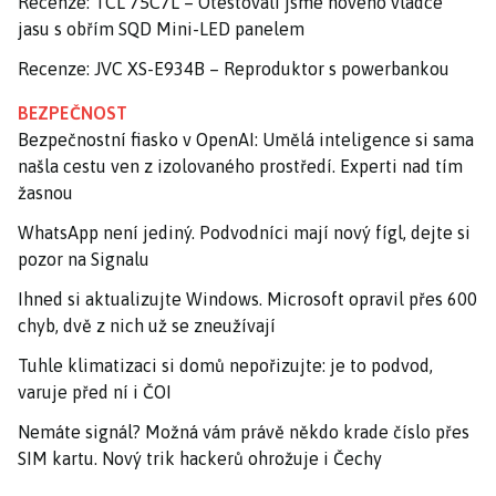
Recenze: TCL 75C7L – Otestovali jsme nového vládce
jasu s obřím SQD Mini-LED panelem
Recenze: JVC XS-E934B – Reproduktor s powerbankou
BEZPEČNOST
Bezpečnostní fiasko v OpenAI: Umělá inteligence si sama
našla cestu ven z izolovaného prostředí. Experti nad tím
žasnou
WhatsApp není jediný. Podvodníci mají nový fígl, dejte si
pozor na Signalu
Ihned si aktualizujte Windows. Microsoft opravil přes 600
chyb, dvě z nich už se zneužívají
Tuhle klimatizaci si domů nepořizujte: je to podvod,
varuje před ní i ČOI
Nemáte signál? Možná vám právě někdo krade číslo přes
SIM kartu. Nový trik hackerů ohrožuje i Čechy