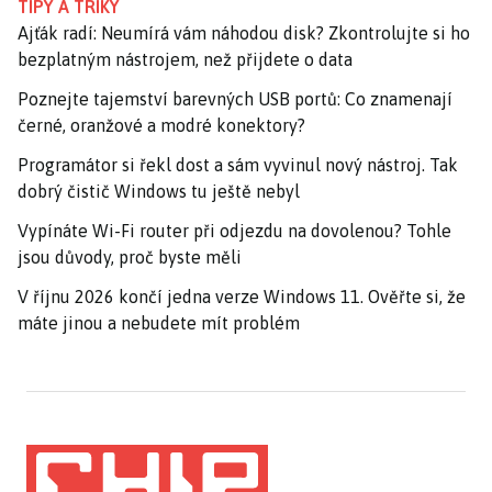
TIPY A TRIKY
Ajťák radí: Neumírá vám náhodou disk? Zkontrolujte si ho
bezplatným nástrojem, než přijdete o data
Poznejte tajemství barevných USB portů: Co znamenají
černé, oranžové a modré konektory?
Programátor si řekl dost a sám vyvinul nový nástroj. Tak
dobrý čistič Windows tu ještě nebyl
Vypínáte Wi-Fi router při odjezdu na dovolenou? Tohle
jsou důvody, proč byste měli
V říjnu 2026 končí jedna verze Windows 11. Ověřte si, že
máte jinou a nebudete mít problém