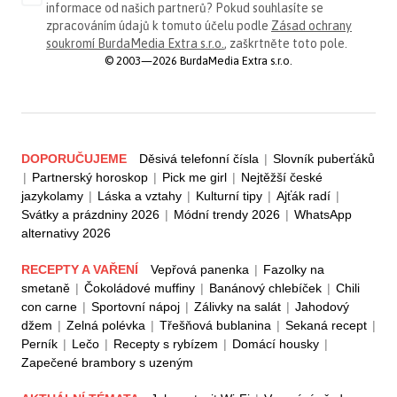
informace od našich partnerů? Pokud souhlasíte se
zpracováním údajů k tomuto účelu podle
Zásad ochrany
soukromí BurdaMedia Extra s.r.o.
, zaškrtněte toto pole.
© 2003—2026 BurdaMedia Extra s.r.o.
DOPORUČUJEME
Děsivá telefonní čísla
|
Slovník puberťáků
|
Partnerský horoskop
|
Pick me girl
|
Nejtěžší české
jazykolamy
|
Láska a vztahy
|
Kulturní tipy
|
Ajťák radí
|
Svátky a prázdniny 2026
|
Módní trendy 2026
|
WhatsApp
alternativy 2026
RECEPTY A VAŘENÍ
Vepřová panenka
|
Fazolky na
smetaně
|
Čokoládové muffiny
|
Banánový chlebíček
|
Chili
con carne
|
Sportovní nápoj
|
Zálivky na salát
|
Jahodový
džem
|
Zelná polévka
|
Třešňová bublanina
|
Sekaná recept
|
Perník
|
Lečo
|
Recepty s rybízem
|
Domácí housky
|
Zapečené brambory s uzeným