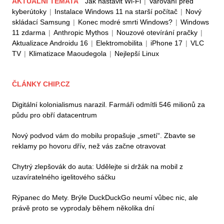
AKTUÁLNÍ TÉMATA
Jak nastavit Wi-Fi
|
Varování před
kyberútoky
|
Instalace Windows 11 na starší počítač
|
Nový
skládací Samsung
|
Konec modré smrti Windows?
|
Windows
11 zdarma
|
Anthropic Mythos
|
Nouzové otevírání pračky
|
Aktualizace Androidu 16
|
Elektromobilita
|
iPhone 17
|
VLC
TV
|
Klimatizace Maoudegola
|
Nejlepší Linux
ČLÁNKY CHIP.CZ
Digitální kolonialismus narazil. Farmáři odmítli 546 milionů za
půdu pro obří datacentrum
Nový podvod vám do mobilu propašuje „smetí“. Zbavte se
reklamy po hovoru dřív, než vás začne otravovat
Chytrý zlepšovák do auta: Udělejte si držák na mobil z
uzavíratelného igelitového sáčku
Rýpanec do Mety. Brýle DuckDuckGo neumí vůbec nic, ale
právě proto se vyprodaly během několika dní