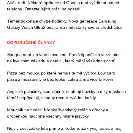
Ajťák radí: Některé aplikace od Googlu umí vyždímat baterii
telefonu. Omezte jejich práci na pozadí
Téměř dokonalé chytré hodinky. Nová generace Samsung
Galaxy Watch Ultra2 odstranila nedostatky svého předchůdce
DOPORUČENÉ ČLÁNKY
Sangria není jen víno s ovocem. Pravá španělská verze stojí
na kvalitním základu a detailu, který mění výslednou chuť
Pizza bez mouky, po které nemusíte mít výčitky. Low carb
pizza z mozzarelly je bez lepku, cukru a má více bílkovin
Anglické palačinky jsou vláčné, chutnají božsky a díky máslu se
téměř nepřipalují, snadný recept zvládne každý
Moučník na neděli: Křehký švestkový koláč s ořechy a
drobenkou nadchne všechny mlsné jazýčky
Nejvíc cool žabky léta přímo z Kodaně. Zakrývají palec a mají