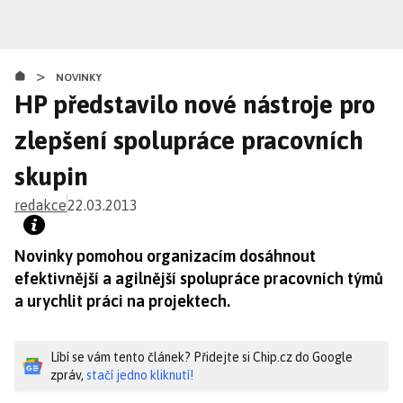
Přejít
k
hlavnímu
>
obsahu
NOVINKY
HP představilo nové nástroje pro
zlepšení spolupráce pracovních
skupin
redakce
22.03.2013
Novinky pomohou organizacím dosáhnout
efektivnější a agilnější spolupráce pracovních týmů
a urychlit práci na projektech.
Líbí se vám tento článek? Přidejte si Chip.cz do Google
zpráv,
stačí jedno kliknutí!