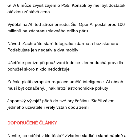
GTA 6 může zvýšit zájem o PS5. Konzolí by měl být dostatek,
otázkou zůstává cena
Vydělal na AI, teď střeží přírodu. Šéf OpenAI poslal přes 100
milionů na záchranu slavného orlího páru
Návod: Zachraňte staré fotografie zdarma a bez skeneru.
Potřebujete jen negativ a dva mobily
Ušetřete peníze při používání lednice. Jednoduchá pravidla
bohužel skoro nikdo nedodržuje
Začala platit evropská regulace umělé inteligence. AI obsah
musí být označený, jinak hrozí astronomické pokuty
Japonský vývojář přidá do své hry češtinu. Stačil zájem
jediného uživatele i vřelý vztah obou zemí
DOPORUČENÉ ČLÁNKY
Nevíte, co udělat z filo těsta? Zvládne sladké i slané náplně a