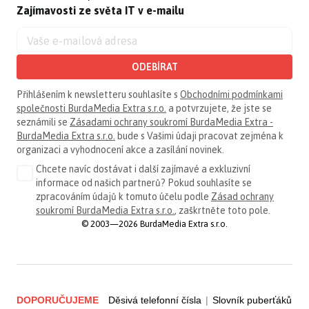
Zajímavosti ze světa IT v e-mailu
ODEBÍRAT
Přihlášením k newsletteru souhlasíte s
Obchodními podmínkami
společnosti BurdaMedia Extra s.r.o.
a potvrzujete, že jste se
seznámili se
Zásadami ochrany soukromí BurdaMedia Extra -
BurdaMedia Extra s.r.o.
bude s Vašimi údaji pracovat zejména k
organizaci a vyhodnocení akce a zasílání novinek.
Chcete navíc dostávat i další zajímavé a exkluzivní
informace od našich partnerů? Pokud souhlasíte se
zpracováním údajů k tomuto účelu podle
Zásad ochrany
soukromí BurdaMedia Extra s.r.o.
, zaškrtněte toto pole.
© 2003—2026 BurdaMedia Extra s.r.o.
DOPORUČUJEME
Děsivá telefonní čísla
|
Slovník puberťáků