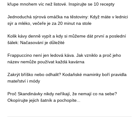
křupe mnohem víc než listové. Inspirujte se 10 recepty
Jednoduchá sýrová omáčka na těstoviny: Když máte v lednici
sýr a mléko, večeře je za 20 minut na stole
Kolik kávy denně vypít a kdy si můžeme dát první a poslední
šálek: Načasování je důležité
Frappuccino není jen ledová káva. Jak vzniklo a proč jeho
název nemůže používat každá kavárna
Zakrýt bříško nebo odhalit? Kodaňské maminky boří pravidla
mateřství i módy
Proč Skandinávky nikdy neříkají, že nemají co na sebe?
Okopírujte jejich šatník a pochopíte...