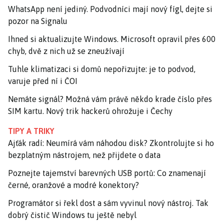
WhatsApp není jediný. Podvodníci mají nový fígl, dejte si
pozor na Signalu
Ihned si aktualizujte Windows. Microsoft opravil přes 600
chyb, dvě z nich už se zneužívají
Tuhle klimatizaci si domů nepořizujte: je to podvod,
varuje před ní i ČOI
Nemáte signál? Možná vám právě někdo krade číslo přes
SIM kartu. Nový trik hackerů ohrožuje i Čechy
TIPY A TRIKY
Ajťák radí: Neumírá vám náhodou disk? Zkontrolujte si ho
bezplatným nástrojem, než přijdete o data
Poznejte tajemství barevných USB portů: Co znamenají
černé, oranžové a modré konektory?
Programátor si řekl dost a sám vyvinul nový nástroj. Tak
dobrý čistič Windows tu ještě nebyl