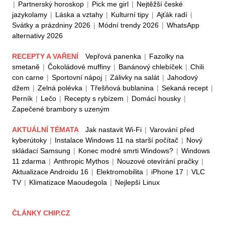
|
Partnerský horoskop
|
Pick me girl
|
Nejtěžší české
jazykolamy
|
Láska a vztahy
|
Kulturní tipy
|
Ajťák radí
|
Svátky a prázdniny 2026
|
Módní trendy 2026
|
WhatsApp
alternativy 2026
RECEPTY A VAŘENÍ
Vepřová panenka
|
Fazolky na
smetaně
|
Čokoládové muffiny
|
Banánový chlebíček
|
Chili
con carne
|
Sportovní nápoj
|
Zálivky na salát
|
Jahodový
džem
|
Zelná polévka
|
Třešňová bublanina
|
Sekaná recept
|
Perník
|
Lečo
|
Recepty s rybízem
|
Domácí housky
|
Zapečené brambory s uzeným
AKTUÁLNÍ TÉMATA
Jak nastavit Wi-Fi
|
Varování před
kyberútoky
|
Instalace Windows 11 na starší počítač
|
Nový
skládací Samsung
|
Konec modré smrti Windows?
|
Windows
11 zdarma
|
Anthropic Mythos
|
Nouzové otevírání pračky
|
Aktualizace Androidu 16
|
Elektromobilita
|
iPhone 17
|
VLC
TV
|
Klimatizace Maoudegola
|
Nejlepší Linux
ČLÁNKY CHIP.CZ