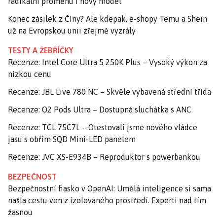
radikální proměnu i nový model
Konec zásilek z Číny? Ale kdepak, e-shopy Temu a Shein
už na Evropskou unii zřejmě vyzrály
TESTY A ŽEBŘÍČKY
Recenze: Intel Core Ultra 5 250K Plus – Vysoký výkon za
nízkou cenu
Recenze: JBL Live 780 NC – Skvěle vybavená střední třída
Recenze: O2 Pods Ultra – Dostupná sluchátka s ANC
Recenze: TCL 75C7L – Otestovali jsme nového vládce
jasu s obřím SQD Mini-LED panelem
Recenze: JVC XS-E934B – Reproduktor s powerbankou
BEZPEČNOST
Bezpečnostní fiasko v OpenAI: Umělá inteligence si sama
našla cestu ven z izolovaného prostředí. Experti nad tím
žasnou