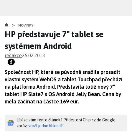
Přejít
k
hlavnímu
>
obsahu
NOVINKY
HP představuje 7" tablet se
systémem Android
redakce
25.02.2013
Společnost HP, která se původně snažila prosadit
vlastní systém WebOS a tablet Touchpad přechází
na platformu Android. Představila totiž nový 7“
tablet HP Slate7 s OS Android Jelly Bean. Cena by
měla začínat na částce 169 eur.
Líbí se vám tento článek? Přidejte si Chip.cz do Google
zpráv,
stačí jedno kliknutí!