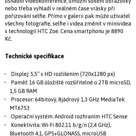
usnadní videokonference, umožní sdílení obrazovky
nebo třeba vyhladí v reálném čase vrásky při
pořizování selfie. Přímo v galerii pak může uživatel
všechny fotografie, selfie i videa změnit v minividea
s technologií HTC Zoe. Cena smartphonu je 8890
Kč.
Technické specifikace
Displej: 5,5“ s HD rozlišením (720x1280 px)
Paměť: 16 GB úložiště rozšířitelné o 2TB microSD,
1,5 GB RAM
Procesor: 64bitový, 8jádrový 1,3 GHz MediaTek
MT6753
Operační systém: Android rozhraním HTC Sense
Konektivita: Wi-Fi 802.11 b/g/n (2,4 GHz),
Bluetooth 4.1, GPS+GLONASS, microUSB