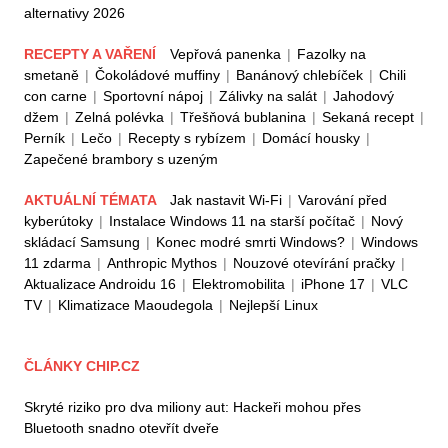
alternativy 2026
RECEPTY A VAŘENÍ
Vepřová panenka
|
Fazolky na
smetaně
|
Čokoládové muffiny
|
Banánový chlebíček
|
Chili
con carne
|
Sportovní nápoj
|
Zálivky na salát
|
Jahodový
džem
|
Zelná polévka
|
Třešňová bublanina
|
Sekaná recept
|
Perník
|
Lečo
|
Recepty s rybízem
|
Domácí housky
|
Zapečené brambory s uzeným
AKTUÁLNÍ TÉMATA
Jak nastavit Wi-Fi
|
Varování před
kyberútoky
|
Instalace Windows 11 na starší počítač
|
Nový
skládací Samsung
|
Konec modré smrti Windows?
|
Windows
11 zdarma
|
Anthropic Mythos
|
Nouzové otevírání pračky
|
Aktualizace Androidu 16
|
Elektromobilita
|
iPhone 17
|
VLC
TV
|
Klimatizace Maoudegola
|
Nejlepší Linux
ČLÁNKY CHIP.CZ
Skryté riziko pro dva miliony aut: Hackeři mohou přes
Bluetooth snadno otevřít dveře