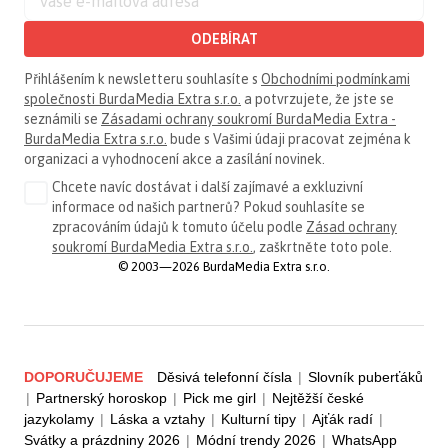
ODEBÍRAT
Přihlášením k newsletteru souhlasíte s
Obchodními podmínkami
společnosti BurdaMedia Extra s.r.o.
a potvrzujete, že jste se
seznámili se
Zásadami ochrany soukromí BurdaMedia Extra -
BurdaMedia Extra s.r.o.
bude s Vašimi údaji pracovat zejména k
organizaci a vyhodnocení akce a zasílání novinek.
Chcete navíc dostávat i další zajímavé a exkluzivní
informace od našich partnerů? Pokud souhlasíte se
zpracováním údajů k tomuto účelu podle
Zásad ochrany
soukromí BurdaMedia Extra s.r.o.
, zaškrtněte toto pole.
© 2003—2026 BurdaMedia Extra s.r.o.
DOPORUČUJEME
Děsivá telefonní čísla
|
Slovník puberťáků
|
Partnerský horoskop
|
Pick me girl
|
Nejtěžší české
jazykolamy
|
Láska a vztahy
|
Kulturní tipy
|
Ajťák radí
|
Svátky a prázdniny 2026
|
Módní trendy 2026
|
WhatsApp