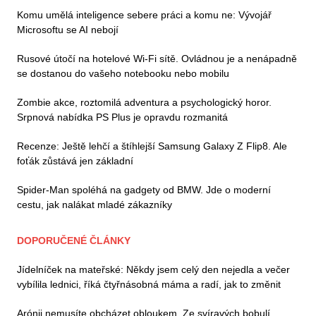
Komu umělá inteligence sebere práci a komu ne: Vývojář
Microsoftu se AI nebojí
Rusové útočí na hotelové Wi-Fi sítě. Ovládnou je a nenápadně
se dostanou do vašeho notebooku nebo mobilu
Zombie akce, roztomilá adventura a psychologický horor.
Srpnová nabídka PS Plus je opravdu rozmanitá
Recenze: Ještě lehčí a štíhlejší Samsung Galaxy Z Flip8. Ale
foťák zůstává jen základní
Spider-Man spoléhá na gadgety od BMW. Jde o moderní
cestu, jak nalákat mladé zákazníky
DOPORUČENÉ ČLÁNKY
Jídelníček na mateřské: Někdy jsem celý den nejedla a večer
vybílila lednici, říká čtyřnásobná máma a radí, jak to změnit
Arónii nemusíte obcházet obloukem. Ze svíravých bobulí