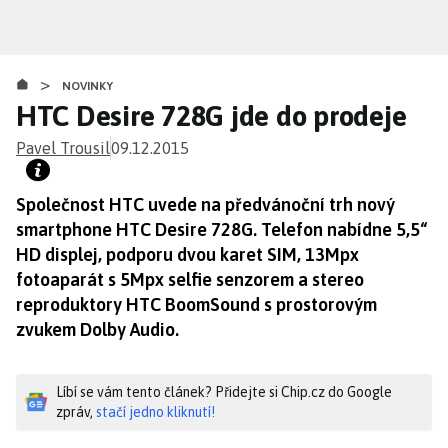
Přejít
k
hlavnímu
>
obsahu
NOVINKY
HTC Desire 728G jde do prodeje
Pavel Trousil
09.12.2015
Společnost HTC uvede na předvánoční trh nový
smartphone HTC Desire 728G. Telefon nabídne 5,5“
HD displej, podporu dvou karet SIM, 13Mpx
fotoaparát s 5Mpx selfie senzorem a stereo
reproduktory HTC BoomSound s prostorovým
zvukem Dolby Audio.
Líbí se vám tento článek? Přidejte si Chip.cz do Google
zpráv,
stačí jedno kliknutí!