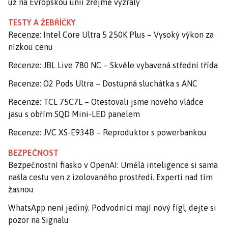
už na Evropskou unii zřejmě vyzrály
TESTY A ŽEBŘÍČKY
Recenze: Intel Core Ultra 5 250K Plus – Vysoký výkon za
nízkou cenu
Recenze: JBL Live 780 NC – Skvěle vybavená střední třída
Recenze: O2 Pods Ultra – Dostupná sluchátka s ANC
Recenze: TCL 75C7L – Otestovali jsme nového vládce
jasu s obřím SQD Mini-LED panelem
Recenze: JVC XS-E934B – Reproduktor s powerbankou
BEZPEČNOST
Bezpečnostní fiasko v OpenAI: Umělá inteligence si sama
našla cestu ven z izolovaného prostředí. Experti nad tím
žasnou
WhatsApp není jediný. Podvodníci mají nový fígl, dejte si
pozor na Signalu