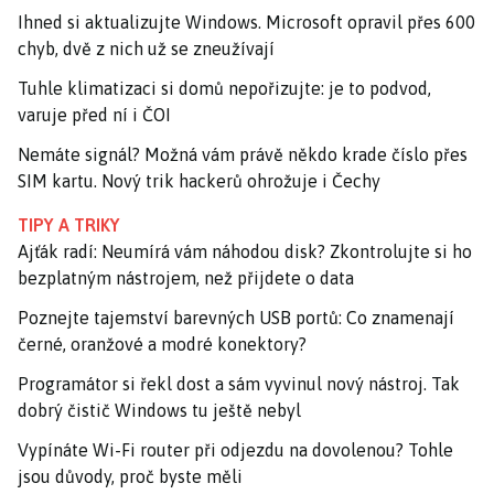
Ihned si aktualizujte Windows. Microsoft opravil přes 600
chyb, dvě z nich už se zneužívají
Tuhle klimatizaci si domů nepořizujte: je to podvod,
varuje před ní i ČOI
Nemáte signál? Možná vám právě někdo krade číslo přes
SIM kartu. Nový trik hackerů ohrožuje i Čechy
TIPY A TRIKY
Ajťák radí: Neumírá vám náhodou disk? Zkontrolujte si ho
bezplatným nástrojem, než přijdete o data
Poznejte tajemství barevných USB portů: Co znamenají
černé, oranžové a modré konektory?
Programátor si řekl dost a sám vyvinul nový nástroj. Tak
dobrý čistič Windows tu ještě nebyl
Vypínáte Wi-Fi router při odjezdu na dovolenou? Tohle
jsou důvody, proč byste měli