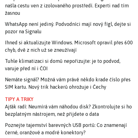
našla cestu ven z izolovaného prostředí. Experti nad tím
žasnou
WhatsApp není jediný. Podvodníci mají nový fígl, dejte si
pozor na Signalu
Ihned si aktualizujte Windows. Microsoft opravil přes 600
chyb, dvě z nich už se zneužívají
Tuhle klimatizaci si domů nepořizujte: je to podvod,
varuje před ní i ČOI
Nemáte signál? Možná vám právě někdo krade číslo přes
SIM kartu. Nový trik hackerů ohrožuje i Čechy
TIPY A TRIKY
Ajťák radí: Neumírá vám náhodou disk? Zkontrolujte si ho
bezplatným nástrojem, než přijdete o data
Poznejte tajemství barevných USB portů: Co znamenají
černé, oranžové a modré konektory?