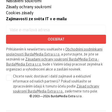
Nastavení soukromí
Zásady ochrany soukromí
Cookies zásady
Zajímavosti ze světa IT v e-mailu
ODEBÍRAT
Přihlášením k newsletteru souhlasíte s
Obchodními podmínkami
společnosti BurdaMedia Extra s.r.o.
a potvrzujete, že jste se
seznámili se
Zásadami ochrany soukromí BurdaMedia Extra -
BurdaMedia Extra s.r.o.
bude s Vašimi údaji pracovat zejména k
organizaci a vyhodnocení akce a zasílání novinek.
Chcete navíc dostávat i další zajímavé a exkluzivní
informace od našich partnerů? Pokud souhlasíte se
zpracováním údajů k tomuto účelu podle
Zásad ochrany
soukromí BurdaMedia Extra s.r.o.
, zaškrtněte toto pole.
© 2003—2026 BurdaMedia Extra s.r.o.