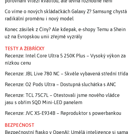
porovnání vítězí kvalitou, ale levná rozhodně není
Co víme o nových skládačkách Galaxy Z? Samsung chystá
radikální proměnu i nový model
Konec zásilek z Číny? Ale kdepak, e-shopy Temu a Shein
už na Evropskou unii zřejmě vyzrály
TESTY A ŽEBŘÍČKY
Recenze: Intel Core Ultra 5 250K Plus – Vysoký výkon za
nízkou cenu
Recenze: JBL Live 780 NC – Skvěle vybavená střední třída
Recenze: O2 Pods Ultra – Dostupná sluchátka s ANC
Recenze: TCL 75C7L – Otestovali jsme nového vládce
jasu s obřím SQD Mini-LED panelem
Recenze: JVC XS-E934B – Reproduktor s powerbankou
BEZPEČNOST
Bezpečnostní fiasko v OpenAI: Umělá inteligence si sama