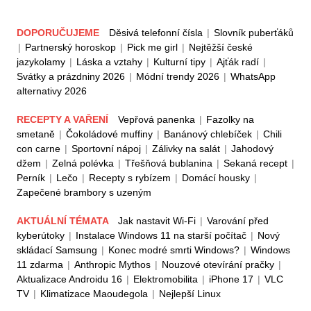
DOPORUČUJEME
Děsivá telefonní čísla
|
Slovník puberťáků
|
Partnerský horoskop
|
Pick me girl
|
Nejtěžší české
jazykolamy
|
Láska a vztahy
|
Kulturní tipy
|
Ajťák radí
|
Svátky a prázdniny 2026
|
Módní trendy 2026
|
WhatsApp
alternativy 2026
RECEPTY A VAŘENÍ
Vepřová panenka
|
Fazolky na
smetaně
|
Čokoládové muffiny
|
Banánový chlebíček
|
Chili
con carne
|
Sportovní nápoj
|
Zálivky na salát
|
Jahodový
džem
|
Zelná polévka
|
Třešňová bublanina
|
Sekaná recept
|
Perník
|
Lečo
|
Recepty s rybízem
|
Domácí housky
|
Zapečené brambory s uzeným
AKTUÁLNÍ TÉMATA
Jak nastavit Wi-Fi
|
Varování před
kyberútoky
|
Instalace Windows 11 na starší počítač
|
Nový
skládací Samsung
|
Konec modré smrti Windows?
|
Windows
11 zdarma
|
Anthropic Mythos
|
Nouzové otevírání pračky
|
Aktualizace Androidu 16
|
Elektromobilita
|
iPhone 17
|
VLC
TV
|
Klimatizace Maoudegola
|
Nejlepší Linux