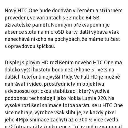
Nový HTC One bude dodáván v černém a stříbrném
provedení, ve variantách s 32 nebo 64 GB
uživatelské paměti. Nemilým překvapením je
absence slotu na microSD karty, další výbava však
nenechává nikoho na pochybách, že máme tu čest
s opravdovou špičkou.
Displej s plným HD rozlišením nového HTC One má
daleko vyšší hustotu bodů než iPhone 5 i většina
dalších telefonů nejvyšší třídy. Ve Full HD je možné
nahrávat i video, prostřednictvím objektivu
s dvouosou optickou stabilizací, který využívá
podobnou technologii jako Nokia Lumia 920. Na
vysoké rozlišení snímače fotoaparátu se u HTC One
sice nehraje, výrobce však slibuje, že každý pixel
jeho 4Mpx snímače zachytí až o 300 % více světla
než fotoaparáty konkurence. To by mělo znamenat