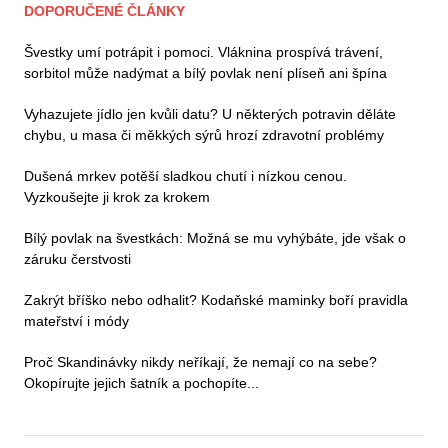
DOPORUČENÉ ČLÁNKY
Švestky umí potrápit i pomoci. Vláknina prospívá trávení,
sorbitol může nadýmat a bílý povlak není plíseň ani špína
Vyhazujete jídlo jen kvůli datu? U některých potravin děláte
chybu, u masa či měkkých sýrů hrozí zdravotní problémy
Dušená mrkev potěší sladkou chutí i nízkou cenou.
Vyzkoušejte ji krok za krokem
Bílý povlak na švestkách: Možná se mu vyhýbáte, jde však o
záruku čerstvosti
Zakrýt bříško nebo odhalit? Kodaňské maminky boří pravidla
mateřství i módy
Proč Skandinávky nikdy neříkají, že nemají co na sebe?
Okopírujte jejich šatník a pochopíte...