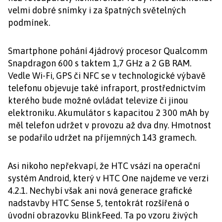
velmi dobré snímky i za špatných světelných
podmínek.
Smartphone pohání 4jádrový procesor Qualcomm
Snapdragon 600 s taktem 1,7 GHz a 2 GB RAM.
Vedle Wi-Fi, GPS či NFC se v technologické výbavě
telefonu objevuje také infraport, prostřednictvím
kterého bude možné ovládat televize či jinou
elektroniku. Akumulátor s kapacitou 2 300 mAh by
měl telefon udržet v provozu až dva dny. Hmotnost
se podařilo udržet na příjemných 143 gramech.
Asi nikoho nepřekvapí, že HTC vsází na operační
systém Android, který v HTC One najdeme ve verzi
4.2.1. Nechybí však ani nová generace grafické
nadstavby HTC Sense 5, tentokrát rozšířená o
úvodní obrazovku BlinkFeed. Ta po vzoru živých