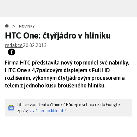
Přejít
k
hlavnímu
>
obsahu
NOVINKY
HTC One: čtyřjádro v hliníku
redakce
20.02.2013
Firma HTC představila nový top model své nabídky,
HTC One s 4,7palcovým displejem s Full HD
rozlišením, výkonným čtyřjádrovým procesorem a
tělem z jednoho kusu broušeného hliníku.
Líbí se vám tento článek? Přidejte si Chip.cz do Google
zpráv,
stačí jedno kliknutí!