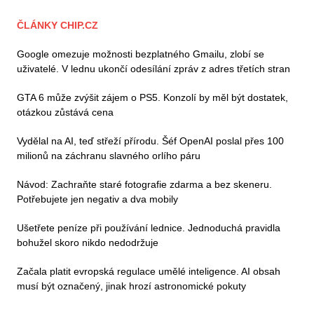
ČLÁNKY CHIP.CZ
Google omezuje možnosti bezplatného Gmailu, zlobí se
uživatelé. V lednu ukončí odesílání zpráv z adres třetích stran
GTA 6 může zvýšit zájem o PS5. Konzolí by měl být dostatek,
otázkou zůstává cena
Vydělal na AI, teď střeží přírodu. Šéf OpenAI poslal přes 100
milionů na záchranu slavného orlího páru
Návod: Zachraňte staré fotografie zdarma a bez skeneru.
Potřebujete jen negativ a dva mobily
Ušetřete peníze při používání lednice. Jednoduchá pravidla
bohužel skoro nikdo nedodržuje
Začala platit evropská regulace umělé inteligence. AI obsah
musí být označený, jinak hrozí astronomické pokuty