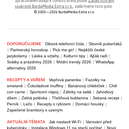
zpracováním údajů k tomuto účelu podle
Zásad ochrany
soukromí BurdaMedia Extra s.r.o.
, zaškrtněte toto pole.
© 2003—2026 BurdaMedia Extra s.r.o.
DOPORUČUJEME
Děsivá telefonní čísla
|
Slovník puberťáků
|
Partnerský horoskop
|
Pick me girl
|
Nejtěžší české
jazykolamy
|
Láska a vztahy
|
Kulturní tipy
|
Ajťák radí
|
Svátky a prázdniny 2026
|
Módní trendy 2026
|
WhatsApp
alternativy 2026
RECEPTY A VAŘENÍ
Vepřová panenka
|
Fazolky na
smetaně
|
Čokoládové muffiny
|
Banánový chlebíček
|
Chili
con carne
|
Sportovní nápoj
|
Zálivky na salát
|
Jahodový
džem
|
Zelná polévka
|
Třešňová bublanina
|
Sekaná recept
|
Perník
|
Lečo
|
Recepty s rybízem
|
Domácí housky
|
Zapečené brambory s uzeným
AKTUÁLNÍ TÉMATA
Jak nastavit Wi-Fi
|
Varování před
kyberútoky
|
Instalace Windows 11 na starší počítač
|
Nový