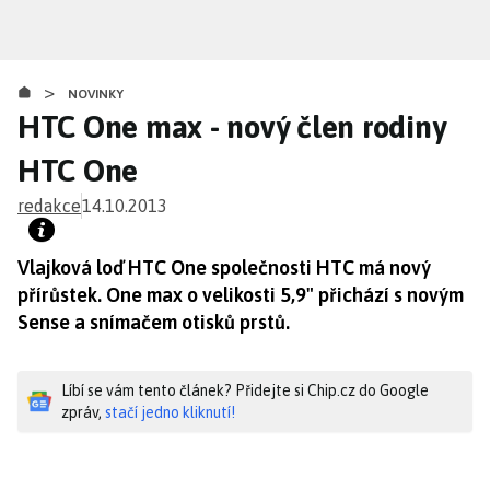
Přejít
k
hlavnímu
>
obsahu
NOVINKY
HTC One max - nový člen rodiny
HTC One
redakce
14.10.2013
Vlajková loď HTC One společnosti HTC má nový
přírůstek. One max o velikosti 5,9" přichází s novým
Sense a snímačem otisků prstů.
Líbí se vám tento článek? Přidejte si Chip.cz do Google
zpráv,
stačí jedno kliknutí!