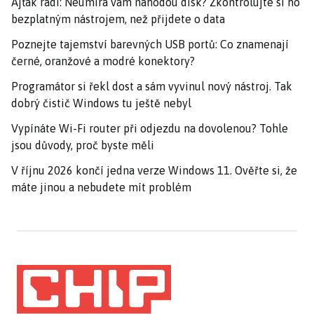
Ajťák radí: Neumírá vám náhodou disk? Zkontrolujte si ho
bezplatným nástrojem, než přijdete o data
Poznejte tajemství barevných USB portů: Co znamenají
černé, oranžové a modré konektory?
Programátor si řekl dost a sám vyvinul nový nástroj. Tak
dobrý čistič Windows tu ještě nebyl
Vypínáte Wi-Fi router při odjezdu na dovolenou? Tohle
jsou důvody, proč byste měli
V říjnu 2026 končí jedna verze Windows 11. Ověřte si, že
máte jinou a nebudete mít problém