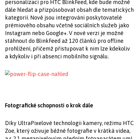
personalizaci pro HTC BlinkFeed, kde bude možné
dále hledat a přizpůsobovat obsah dle tematických
kategorií. Nově jsou integrováni poskytovatelé
prémiového obsahu včetně sociálních služeb jako
Instagram nebo Google+. V nové verzi je možné
stáhnout do BlinkFeed až 120 článků pro offline
prohlížení, přičemž přistupovat k nim lze kdekoliv
a kdykoliv i při absenci mobilního signálu.
Fotografické schopnosti o krok dále
Díky UltraPixelové technologii kamery, režimu HTC
Zoe, který oživuje běžné fotografie v krátká videa,
a s 2.1 megapixelovým předním fotoaparátem umí