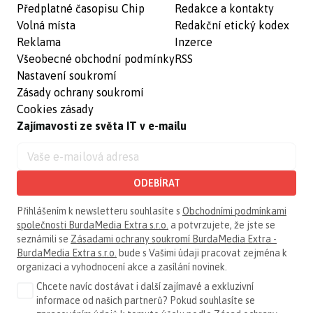
Předplatné časopisu Chip
Redakce a kontakty
Volná místa
Redakční etický kodex
Reklama
Inzerce
Všeobecné obchodní podmínky
RSS
Nastavení soukromí
Zásady ochrany soukromí
Cookies zásady
Zajímavosti ze světa IT v e-mailu
ODEBÍRAT
Přihlášením k newsletteru souhlasíte s
Obchodními podmínkami
společnosti BurdaMedia Extra s.r.o.
a potvrzujete, že jste se
seznámili se
Zásadami ochrany soukromí BurdaMedia Extra -
BurdaMedia Extra s.r.o.
bude s Vašimi údaji pracovat zejména k
organizaci a vyhodnocení akce a zasílání novinek.
Chcete navíc dostávat i další zajímavé a exkluzivní
informace od našich partnerů? Pokud souhlasíte se