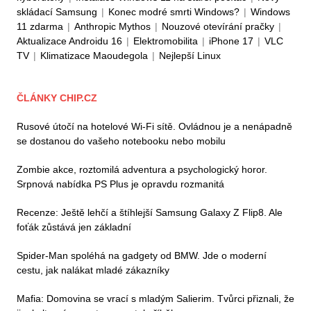
skládací Samsung
|
Konec modré smrti Windows?
|
Windows
11 zdarma
|
Anthropic Mythos
|
Nouzové otevírání pračky
|
Aktualizace Androidu 16
|
Elektromobilita
|
iPhone 17
|
VLC
TV
|
Klimatizace Maoudegola
|
Nejlepší Linux
ČLÁNKY CHIP.CZ
Rusové útočí na hotelové Wi-Fi sítě. Ovládnou je a nenápadně
se dostanou do vašeho notebooku nebo mobilu
Zombie akce, roztomilá adventura a psychologický horor.
Srpnová nabídka PS Plus je opravdu rozmanitá
Recenze: Ještě lehčí a štíhlejší Samsung Galaxy Z Flip8. Ale
foťák zůstává jen základní
Spider-Man spoléhá na gadgety od BMW. Jde o moderní
cestu, jak nalákat mladé zákazníky
Mafia: Domovina se vrací s mladým Salierim. Tvůrci přiznali, že