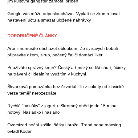
jim kultovní gangster zamotal příběh
Google vás může odposlouchávat. Vyplatí se zkontrolovat
nastavení účtu a smazat uložené nahrávky
DOPORUČENÉ ČLÁNKY
Arónii nemusíte obcházet obloukem. Ze svíravých bobulí
připravíte džem, sirup, pečený čaj či domácí likér
Používáte správný kmín? Český a římský se liší chutí, účinky
na trávení či ideálním využitím v kuchyni
Škvarková pomazánka bez škvarků: Tu z cukety od klasické
verze téměř nerozeznáte
Rychlé "halušky" z jogurtu: Skromný oběd je do 15 minut
hotový. Nasladko i naslano
Oversized noční košile, šátky i brože. Trend nona maxxing
ovládl Kodaň