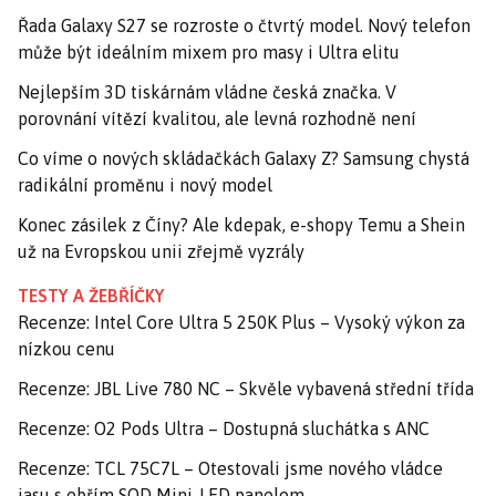
Řada Galaxy S27 se rozroste o čtvrtý model. Nový telefon
může být ideálním mixem pro masy i Ultra elitu
Nejlepším 3D tiskárnám vládne česká značka. V
porovnání vítězí kvalitou, ale levná rozhodně není
Co víme o nových skládačkách Galaxy Z? Samsung chystá
radikální proměnu i nový model
Konec zásilek z Číny? Ale kdepak, e-shopy Temu a Shein
už na Evropskou unii zřejmě vyzrály
TESTY A ŽEBŘÍČKY
Recenze: Intel Core Ultra 5 250K Plus – Vysoký výkon za
nízkou cenu
Recenze: JBL Live 780 NC – Skvěle vybavená střední třída
Recenze: O2 Pods Ultra – Dostupná sluchátka s ANC
Recenze: TCL 75C7L – Otestovali jsme nového vládce
jasu s obřím SQD Mini-LED panelem