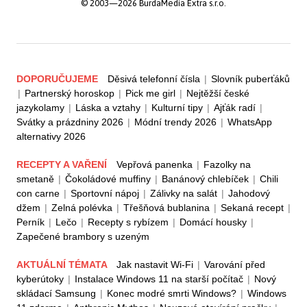
© 2003—2026 BurdaMedia Extra s.r.o.
DOPORUČUJEME
Děsivá telefonní čísla
|
Slovník puberťáků
|
Partnerský horoskop
|
Pick me girl
|
Nejtěžší české
jazykolamy
|
Láska a vztahy
|
Kulturní tipy
|
Ajťák radí
|
Svátky a prázdniny 2026
|
Módní trendy 2026
|
WhatsApp
alternativy 2026
RECEPTY A VAŘENÍ
Vepřová panenka
|
Fazolky na
smetaně
|
Čokoládové muffiny
|
Banánový chlebíček
|
Chili
con carne
|
Sportovní nápoj
|
Zálivky na salát
|
Jahodový
džem
|
Zelná polévka
|
Třešňová bublanina
|
Sekaná recept
|
Perník
|
Lečo
|
Recepty s rybízem
|
Domácí housky
|
Zapečené brambory s uzeným
AKTUÁLNÍ TÉMATA
Jak nastavit Wi-Fi
|
Varování před
kyberútoky
|
Instalace Windows 11 na starší počítač
|
Nový
skládací Samsung
|
Konec modré smrti Windows?
|
Windows