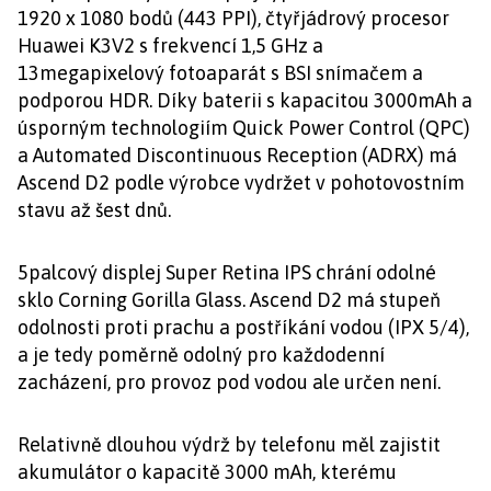
1920 x 1080 bodů (443 PPI), čtyřjádrový procesor
Huawei K3V2 s frekvencí 1,5 GHz a
13megapixelový fotoaparát s BSI snímačem a
podporou HDR. Díky baterii s kapacitou 3000mAh a
úsporným technologiím Quick Power Control (QPC)
a Automated Discontinuous Reception (ADRX) má
Ascend D2 podle výrobce vydržet v pohotovostním
stavu až šest dnů.
5palcový displej Super Retina IPS chrání odolné
sklo Corning Gorilla Glass. Ascend D2 má stupeň
odolnosti proti prachu a postříkání vodou (IPX 5/4),
a je tedy poměrně odolný pro každodenní
zacházení, pro provoz pod vodou ale určen není.
Relativně dlouhou výdrž by telefonu měl zajistit
akumulátor o kapacitě 3000 mAh, kterému