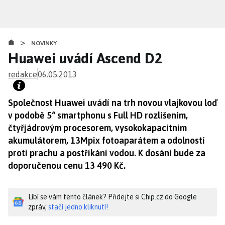
Přejít
k
hlavnímu
>
obsahu
NOVINKY
Huawei uvádí Ascend D2
redakce
06.05.2013
Společnost Huawei uvádí na trh novou vlajkovou loď
v podobě 5“ smartphonu s Full HD rozlišením,
čtyřjádrovým procesorem, vysokokapacitním
akumulátorem, 13Mpix fotoaparátem a odolností
proti prachu a postříkání vodou. K dosání bude za
doporučenou cenu 13 490 Kč.
Líbí se vám tento článek? Přidejte si Chip.cz do Google
zpráv,
stačí jedno kliknutí!