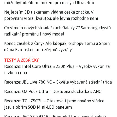
může být ideálním mixem pro masy i Ultra elitu
Nejlepším 3D tiskárnám vládne česká značka. V
porovnání vítězí kvalitou, ale levná rozhodně není
Co víme o nových skládačkách Galaxy Z? Samsung chystá
radikální proměnu i nový model
Konec zásilek z Číny? Ale kdepak, e-shopy Temu a Shein
už na Evropskou unii zřejmě vyzrály
TESTY A ŽEBŘÍČKY
Recenze: Intel Core Ultra 5 250K Plus – Vysoký výkon za
nízkou cenu
Recenze: JBL Live 780 NC – Skvěle vybavená střední třída
Recenze: O2 Pods Ultra – Dostupná sluchátka s ANC
Recenze: TCL 75C7L – Otestovali jsme nového vládce
jasu s obřím SQD Mini-LED panelem
Recenze: JVC XS-E934B – Reproduktor s powerbankou