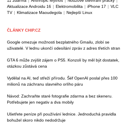
11 zdarma
|
Anthropic Mythos
|
Nouzové otevírání pračky
|
Aktualizace Androidu 16
|
Elektromobilita
|
iPhone 17
|
VLC
TV
|
Klimatizace Maoudegola
|
Nejlepší Linux
ČLÁNKY CHIP.CZ
Google omezuje možnosti bezplatného Gmailu, zlobí se
uživatelé. V lednu ukončí odesílání zpráv z adres třetích stran
GTA 6 může zvýšit zájem o PS5. Konzolí by měl být dostatek,
otázkou zůstává cena
Vydělal na AI, teď střeží přírodu. Šéf OpenAI poslal přes 100
milionů na záchranu slavného orlího páru
Návod: Zachraňte staré fotografie zdarma a bez skeneru.
Potřebujete jen negativ a dva mobily
Ušetřete peníze při používání lednice. Jednoduchá pravidla
bohužel skoro nikdo nedodržuje