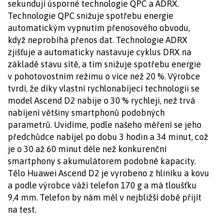
sekundují úsporné technologie QPC a ADRX.
Technologie QPC snižuje spotřebu energie
automatickým vypnutím přenosového obvodu,
když neprobíhá přenos dat. Technologie ADRX
zjišťuje a automaticky nastavuje cyklus DRX na
základě stavu sítě, a tím snižuje spotřebu energie
v pohotovostním režimu o více než 20 %. Výrobce
tvrdí, že díky vlastní rychlonabíjecí technologii se
model Ascend D2 nabije o 30 % rychleji, než trvá
nabíjení většiny smartphonů podobných
parametrů. Uvidíme, podle našeho měření se jeho
předchůdce nabíjel po dobu 3 hodin a 34 minut, což
je o 30 až 60 minut déle než konkurenční
smartphony s akumulátorem podobné kapacity.
Tělo Huawei Ascend D2 je vyrobeno z hliníku a kovu
a podle výrobce váží telefon 170 g a má tloušťku
9,4 mm. Telefon by nám měl v nejbližší době přijít
na test.