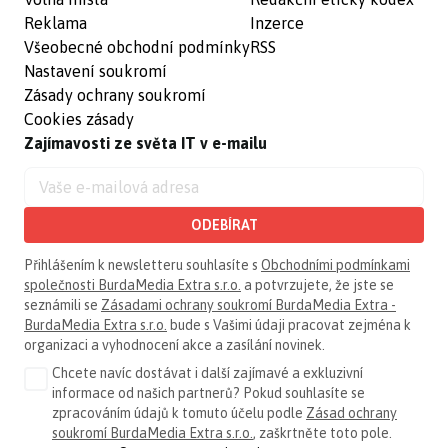
Reklama
Inzerce
Všeobecné obchodní podmínky
RSS
Nastavení soukromí
Zásady ochrany soukromí
Cookies zásady
Zajímavosti ze světa IT v e-mailu
ODEBÍRAT
Přihlášením k newsletteru souhlasíte s
Obchodními podmínkami
společnosti BurdaMedia Extra s.r.o.
a potvrzujete, že jste se
seznámili se
Zásadami ochrany soukromí BurdaMedia Extra -
BurdaMedia Extra s.r.o.
bude s Vašimi údaji pracovat zejména k
organizaci a vyhodnocení akce a zasílání novinek.
Chcete navíc dostávat i další zajímavé a exkluzivní
informace od našich partnerů? Pokud souhlasíte se
zpracováním údajů k tomuto účelu podle
Zásad ochrany
soukromí BurdaMedia Extra s.r.o.
, zaškrtněte toto pole.