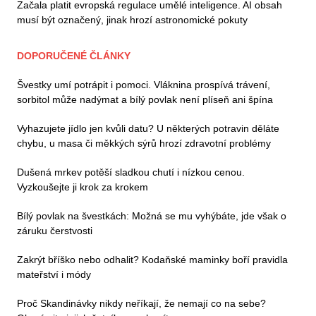
Začala platit evropská regulace umělé inteligence. AI obsah
musí být označený, jinak hrozí astronomické pokuty
DOPORUČENÉ ČLÁNKY
Švestky umí potrápit i pomoci. Vláknina prospívá trávení,
sorbitol může nadýmat a bílý povlak není plíseň ani špína
Vyhazujete jídlo jen kvůli datu? U některých potravin děláte
chybu, u masa či měkkých sýrů hrozí zdravotní problémy
Dušená mrkev potěší sladkou chutí i nízkou cenou.
Vyzkoušejte ji krok za krokem
Bílý povlak na švestkách: Možná se mu vyhýbáte, jde však o
záruku čerstvosti
Zakrýt bříško nebo odhalit? Kodaňské maminky boří pravidla
mateřství i módy
Proč Skandinávky nikdy neříkají, že nemají co na sebe?