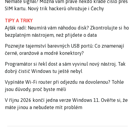
Nemáte signál? Možná vám právě někdo krade číslo přes
SIM kartu. Nový trik hackerů ohrožuje i Čechy
TIPY A TRIKY
Ajťák radí: Neumírá vám náhodou disk? Zkontrolujte si ho
bezplatným nástrojem, než přijdete o data
Poznejte tajemství barevných USB portů: Co znamenají
černé, oranžové a modré konektory?
Programátor si řekl dost a sám vyvinul nový nástroj. Tak
dobrý čistič Windows tu ještě nebyl
Vypínáte Wi-Fi router při odjezdu na dovolenou? Tohle
jsou důvody, proč byste měli
V říjnu 2026 končí jedna verze Windows 11. Ověřte si, že
máte jinou a nebudete mít problém