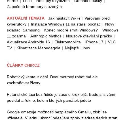
Perník
|
Lečo
|
Recepty s rybízem
|
Domácí housky
|
Zapečené brambory s uzeným
AKTUÁLNÍ TÉMATA
Jak nastavit Wi-Fi
|
Varování před
kyberútoky
|
Instalace Windows 11 na starší počítač
|
Nový
skládací Samsung
|
Konec modré smrti Windows?
|
Windows
11 zdarma
|
Anthropic Mythos
|
Nouzové otevírání pračky
|
Aktualizace Androidu 16
|
Elektromobilita
|
iPhone 17
|
VLC
TV
|
Klimatizace Maoudegola
|
Nejlepší Linux
ČLÁNKY CHIP.CZ
Robotický kentaur děsí. Dvoumetrový robot má ale
zachraňovat životy
Futuristické taxi bez řidiče je zase o krok blíž. Bude si s vámi
povídat a řekne, kolem kterých památek jedete
Google omezuje možnosti bezplatného Gmailu, zlobí se
uživatelé. V lednu ukončí odesílání zpráv z adres třetích stran