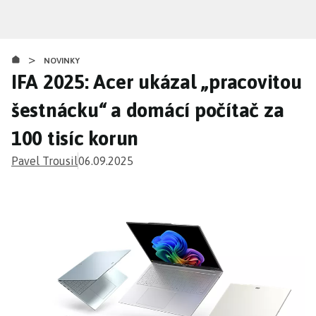
Přejít
k
hlavnímu
>
obsahu
NOVINKY
IFA 2025: Acer ukázal „pracovitou
šestnácku“ a domácí počítač za
100 tisíc korun
Pavel Trousil
06.09.2025