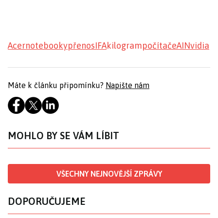
Acer
notebooky
přenos
IFA
kilogram
počítače
AI
Nvidia
Máte k článku připomínku?
Napište nám
MOHLO BY SE VÁM LÍBIT
VŠECHNY NEJNOVĚJŠÍ ZPRÁVY
DOPORUČUJEME