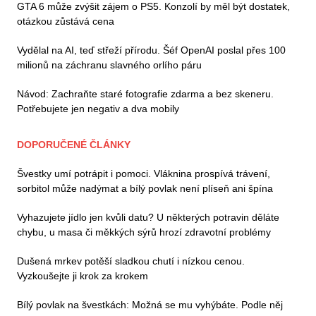
GTA 6 může zvýšit zájem o PS5. Konzolí by měl být dostatek,
otázkou zůstává cena
Vydělal na AI, teď střeží přírodu. Šéf OpenAI poslal přes 100
milionů na záchranu slavného orlího páru
Návod: Zachraňte staré fotografie zdarma a bez skeneru.
Potřebujete jen negativ a dva mobily
DOPORUČENÉ ČLÁNKY
Švestky umí potrápit i pomoci. Vláknina prospívá trávení,
sorbitol může nadýmat a bílý povlak není plíseň ani špína
Vyhazujete jídlo jen kvůli datu? U některých potravin děláte
chybu, u masa či měkkých sýrů hrozí zdravotní problémy
Dušená mrkev potěší sladkou chutí i nízkou cenou.
Vyzkoušejte ji krok za krokem
Bílý povlak na švestkách: Možná se mu vyhýbáte. Podle něj