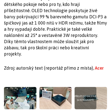
dětského pokoje nebo pro ty, kdo hrají
příležitostně. OLED technologie poskytuje živé
barvy pokrývající 99 % barevného gamutu DCI-P3 a
špičkový jas až 1 000 nitů v HDR režimu, takže filmy
a hry vypadají dobře. Praktické je také velké
naklonění až 25° a vestavěné 3W reproduktory.
Díky těmto vlastnostem může sloužit jak pro
zábavu, tak pro školní práci nebo kreativní
projekty.
Zdroj: autorský text (reportáž přímo z místa),
Acer
PŘEJÍT DO GALERIE
(6 FOTOGRAFIÍ)