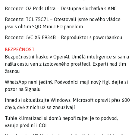
Recenze: O2 Pods Ultra – Dostupná sluchátka s ANC
Recenze: TCL 75C7L – Otestovali jsme nového vládce
jasu s obřím SQD Mini-LED panelem
Recenze: JVC XS-E934B – Reproduktor s powerbankou
BEZPEČNOST
Bezpečnostní fiasko v OpenAI: Umělá inteligence si sama
našla cestu ven z izolovaného prostředí. Experti nad tím
žasnou
WhatsApp není jediný. Podvodníci mají nový fígl, dejte si
pozor na Signalu
Ihned si aktualizujte Windows. Microsoft opravil přes 600
chyb, dvě z nich už se zneužívají
Tuhle klimatizaci si domů nepořizujte: je to podvod,
varuje před ní i ČOI