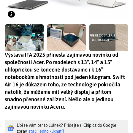
PŘEJÍT DO GALERIE
(6 FOTOGRAFIÍ)
Výstava IFA 2025 přinesla zajímavou novinku od
společnosti Acer. Po modelech s 13″, 14″ a 15″
úhlopříčkou se konečně dostáváme i k 16″
notebookům s hmotností pod jeden kilogram. Swift
Air 16 je důkazem toho, že technologie pokročila
natolik, že můžeme mít velký displej a přitom
snadno přenosné zařízení. Nešlo ale o jedinou
zajímavou novinku Aceru.
Líbí se vám tento článek? Přidejte si Chip.cz do Google
zpráv,
stačí jedno kliknutí!