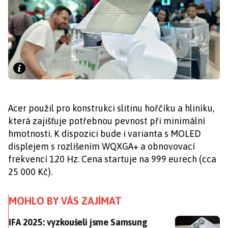
Acer použil pro konstrukci slitinu hořčíku a hliníku,
která zajišťuje potřebnou pevnost při minimální
hmotnosti. K dispozici bude i varianta s MOLED
displejem s rozlišením WQXGA+ a obnovovací
frekvencí 120 Hz. Cena startuje na 999 eurech (cca
25 000 Kč).
MOHLO BY VÁS ZAJÍMAT
IFA 2025: vyzkoušeli jsme Samsung Galaxy S25 FE i no
IFA 2025: vyzkoušeli jsme Samsung