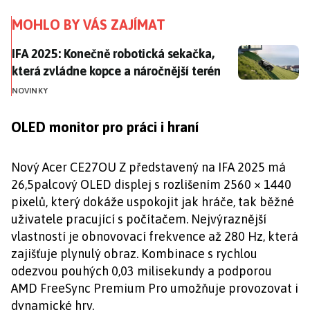
MOHLO BY VÁS ZAJÍMAT
IFA 2025: Konečně robotická sekačka, která zvládne k
IFA 2025: Konečně robotická sekačka,
která zvládne kopce a náročnější terén
NOVINKY
OLED monitor pro práci i hraní
Nový Acer CE27OU Z představený na IFA 2025 má
26,5palcový OLED displej s rozlišením 2560 × 1440
pixelů, který dokáže uspokojit jak hráče, tak běžné
uživatele pracující s počítačem. Nejvýraznější
vlastností je obnovovací frekvence až 280 Hz, která
zajišťuje plynulý obraz. Kombinace s rychlou
odezvou pouhých 0,03 milisekundy a podporou
AMD FreeSync Premium Pro umožňuje provozovat i
dynamické hry.