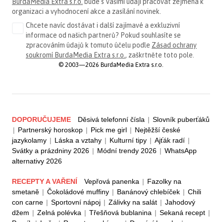
BurdaMedia Extra s.r.o.
bude s Vašimi údaji pracovat zejména k
organizaci a vyhodnocení akce a zasílání novinek.
Chcete navíc dostávat i další zajímavé a exkluzivní
informace od našich partnerů? Pokud souhlasíte se
zpracováním údajů k tomuto účelu podle
Zásad ochrany
soukromí BurdaMedia Extra s.r.o.
, zaškrtněte toto pole.
© 2003—2026 BurdaMedia Extra s.r.o.
DOPORUČUJEME
Děsivá telefonní čísla
|
Slovník puberťáků
|
Partnerský horoskop
|
Pick me girl
|
Nejtěžší české
jazykolamy
|
Láska a vztahy
|
Kulturní tipy
|
Ajťák radí
|
Svátky a prázdniny 2026
|
Módní trendy 2026
|
WhatsApp
alternativy 2026
RECEPTY A VAŘENÍ
Vepřová panenka
|
Fazolky na
smetaně
|
Čokoládové muffiny
|
Banánový chlebíček
|
Chili
con carne
|
Sportovní nápoj
|
Zálivky na salát
|
Jahodový
džem
|
Zelná polévka
|
Třešňová bublanina
|
Sekaná recept
|