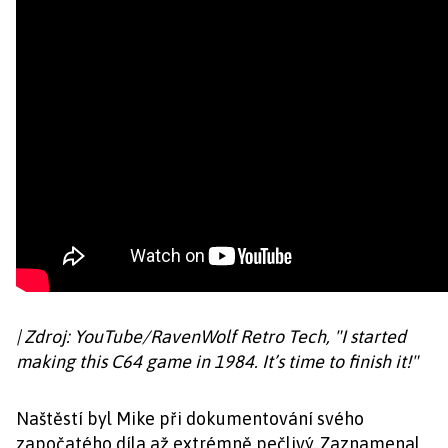
| Zdroj: YouTube/RavenWolf Retro Tech, "I started
making this C64 game in 1984. It’s time to finish it!"
Naštěstí byl Mike při dokumentování svého
započatého díla až extrémně pečlivý. Zaznamenal