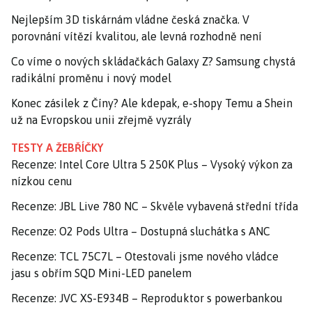
Nejlepším 3D tiskárnám vládne česká značka. V
porovnání vítězí kvalitou, ale levná rozhodně není
Co víme o nových skládačkách Galaxy Z? Samsung chystá
radikální proměnu i nový model
Konec zásilek z Číny? Ale kdepak, e-shopy Temu a Shein
už na Evropskou unii zřejmě vyzrály
TESTY A ŽEBŘÍČKY
Recenze: Intel Core Ultra 5 250K Plus – Vysoký výkon za
nízkou cenu
Recenze: JBL Live 780 NC – Skvěle vybavená střední třída
Recenze: O2 Pods Ultra – Dostupná sluchátka s ANC
Recenze: TCL 75C7L – Otestovali jsme nového vládce
jasu s obřím SQD Mini-LED panelem
Recenze: JVC XS-E934B – Reproduktor s powerbankou