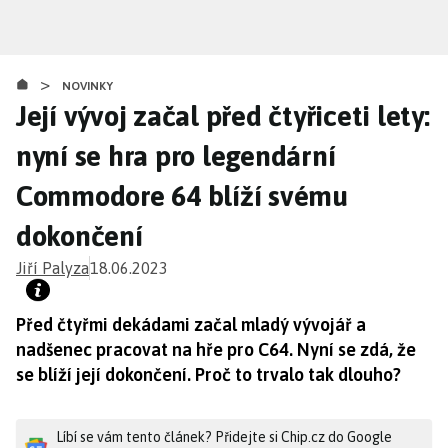
Přejít
k
hlavnímu
>
obsahu
NOVINKY
Její vývoj začal před čtyřiceti lety:
nyní se hra pro legendární
Commodore 64 blíží svému
dokončení
Jiří Palyza
18.06.2023
Před čtyřmi dekádami začal mladý vývojář a
nadšenec pracovat na hře pro C64. Nyní se zdá, že
se blíží její dokončení. Proč to trvalo tak dlouho?
Líbí se vám tento článek? Přidejte si Chip.cz do Google