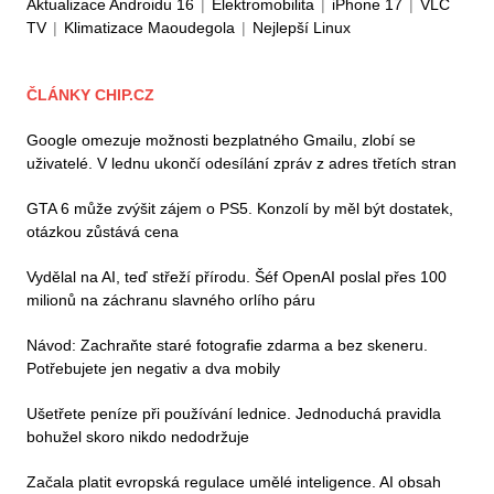
Aktualizace Androidu 16
|
Elektromobilita
|
iPhone 17
|
VLC
TV
|
Klimatizace Maoudegola
|
Nejlepší Linux
ČLÁNKY CHIP.CZ
Google omezuje možnosti bezplatného Gmailu, zlobí se
uživatelé. V lednu ukončí odesílání zpráv z adres třetích stran
GTA 6 může zvýšit zájem o PS5. Konzolí by měl být dostatek,
otázkou zůstává cena
Vydělal na AI, teď střeží přírodu. Šéf OpenAI poslal přes 100
milionů na záchranu slavného orlího páru
Návod: Zachraňte staré fotografie zdarma a bez skeneru.
Potřebujete jen negativ a dva mobily
Ušetřete peníze při používání lednice. Jednoduchá pravidla
bohužel skoro nikdo nedodržuje
Začala platit evropská regulace umělé inteligence. AI obsah