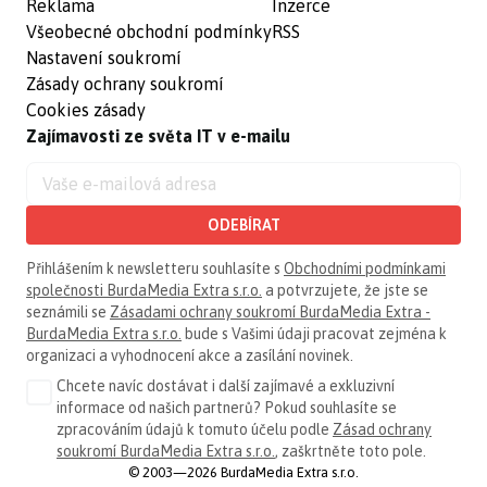
Reklama
Inzerce
Všeobecné obchodní podmínky
RSS
Nastavení soukromí
Zásady ochrany soukromí
Cookies zásady
Zajímavosti ze světa IT v e-mailu
ODEBÍRAT
Přihlášením k newsletteru souhlasíte s
Obchodními podmínkami
společnosti BurdaMedia Extra s.r.o.
a potvrzujete, že jste se
seznámili se
Zásadami ochrany soukromí BurdaMedia Extra -
BurdaMedia Extra s.r.o.
bude s Vašimi údaji pracovat zejména k
organizaci a vyhodnocení akce a zasílání novinek.
Chcete navíc dostávat i další zajímavé a exkluzivní
informace od našich partnerů? Pokud souhlasíte se
zpracováním údajů k tomuto účelu podle
Zásad ochrany
soukromí BurdaMedia Extra s.r.o.
, zaškrtněte toto pole.
© 2003—2026 BurdaMedia Extra s.r.o.