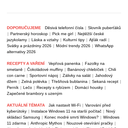
DOPORUČUJEME
Děsivá telefonní čísla
|
Slovník puberťáků
|
Partnerský horoskop
|
Pick me girl
|
Nejtěžší české
jazykolamy
|
Láska a vztahy
|
Kulturní tipy
|
Ajťák radí
|
Svátky a prázdniny 2026
|
Módní trendy 2026
|
WhatsApp
alternativy 2026
RECEPTY A VAŘENÍ
Vepřová panenka
|
Fazolky na
smetaně
|
Čokoládové muffiny
|
Banánový chlebíček
|
Chili
con carne
|
Sportovní nápoj
|
Zálivky na salát
|
Jahodový
džem
|
Zelná polévka
|
Třešňová bublanina
|
Sekaná recept
|
Perník
|
Lečo
|
Recepty s rybízem
|
Domácí housky
|
Zapečené brambory s uzeným
AKTUÁLNÍ TÉMATA
Jak nastavit Wi-Fi
|
Varování před
kyberútoky
|
Instalace Windows 11 na starší počítač
|
Nový
skládací Samsung
|
Konec modré smrti Windows?
|
Windows
11 zdarma
|
Anthropic Mythos
|
Nouzové otevírání pračky
|