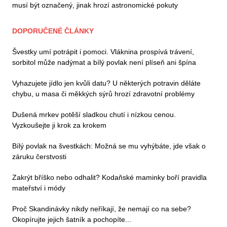
musí být označený, jinak hrozí astronomické pokuty
DOPORUČENÉ ČLÁNKY
Švestky umí potrápit i pomoci. Vláknina prospívá trávení,
sorbitol může nadýmat a bílý povlak není plíseň ani špína
Vyhazujete jídlo jen kvůli datu? U některých potravin děláte
chybu, u masa či měkkých sýrů hrozí zdravotní problémy
Dušená mrkev potěší sladkou chutí i nízkou cenou.
Vyzkoušejte ji krok za krokem
Bílý povlak na švestkách: Možná se mu vyhýbáte, jde však o
záruku čerstvosti
Zakrýt bříško nebo odhalit? Kodaňské maminky boří pravidla
mateřství i módy
Proč Skandinávky nikdy neříkají, že nemají co na sebe?
Okopírujte jejich šatník a pochopíte...