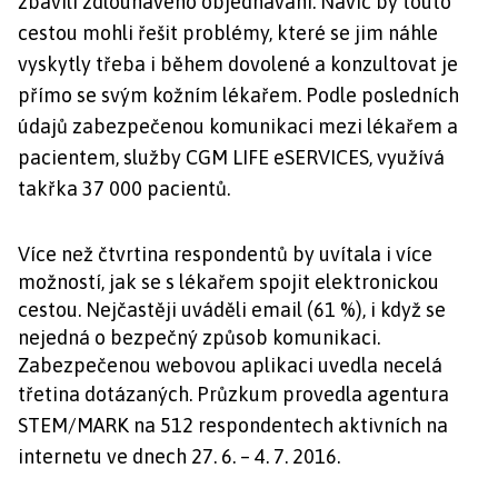
zbavili zdlouhavého objednávání. Navíc by touto
cestou mohli řešit problémy, které se jim náhle
vyskytly třeba i během dovolené a konzultovat je
přímo se svým kožním lékařem. Podle posledních
údajů zabezpečenou komunikaci mezi lékařem a
pacientem, služby CGM LIFE eSERVICES, využívá
takřka 37 000 pacientů.
Více než čtvrtina respondentů by uvítala i více
možností, jak se s lékařem spojit elektronickou
cestou. Nejčastěji uváděli email (61 %), i když se
nejedná o bezpečný způsob komunikaci.
Zabezpečenou webovou aplikaci uvedla necelá
třetina dotázaných.
Průzkum provedla agentura
STEM/MARK na 512 respondentech aktivních na
internetu ve dnech 27. 6. – 4. 7. 2016.