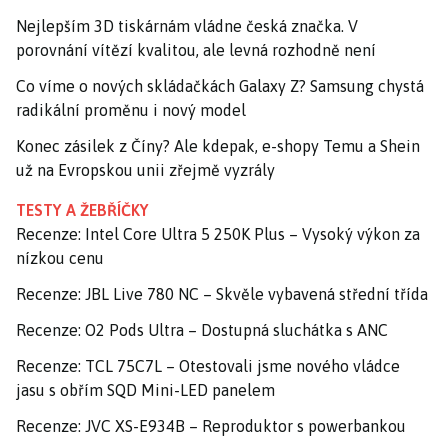
Nejlepším 3D tiskárnám vládne česká značka. V
porovnání vítězí kvalitou, ale levná rozhodně není
Co víme o nových skládačkách Galaxy Z? Samsung chystá
radikální proměnu i nový model
Konec zásilek z Číny? Ale kdepak, e-shopy Temu a Shein
už na Evropskou unii zřejmě vyzrály
TESTY A ŽEBŘÍČKY
Recenze: Intel Core Ultra 5 250K Plus – Vysoký výkon za
nízkou cenu
Recenze: JBL Live 780 NC – Skvěle vybavená střední třída
Recenze: O2 Pods Ultra – Dostupná sluchátka s ANC
Recenze: TCL 75C7L – Otestovali jsme nového vládce
jasu s obřím SQD Mini-LED panelem
Recenze: JVC XS-E934B – Reproduktor s powerbankou