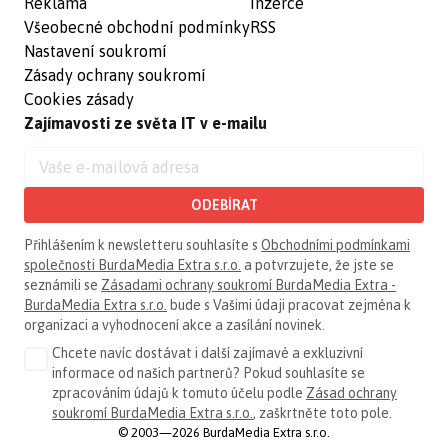
Reklama
Inzerce
Všeobecné obchodní podmínky
RSS
Nastavení soukromí
Zásady ochrany soukromí
Cookies zásady
Zajímavosti ze světa IT v e-mailu
ODEBÍRAT
Přihlášením k newsletteru souhlasíte s
Obchodními podmínkami
společnosti BurdaMedia Extra s.r.o.
a potvrzujete, že jste se
seznámili se
Zásadami ochrany soukromí BurdaMedia Extra -
BurdaMedia Extra s.r.o.
bude s Vašimi údaji pracovat zejména k
organizaci a vyhodnocení akce a zasílání novinek.
Chcete navíc dostávat i další zajímavé a exkluzivní
informace od našich partnerů? Pokud souhlasíte se
zpracováním údajů k tomuto účelu podle
Zásad ochrany
soukromí BurdaMedia Extra s.r.o.
, zaškrtněte toto pole.
© 2003—2026 BurdaMedia Extra s.r.o.