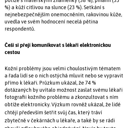
potíže s mateřskými znaménky (38 %), pihami (33
%) a kůží citlivou na slunce (23 %). Setkání s
nejnebezpečnějším onemocněním, rakovinou kůže,
uvedla ve svém hodnocení necelá pětina
respondentů.
Češi si přejí komunikovat s lékaři elektronickou
cestou
Kožní problémy jsou velmi choulostivým tématem
a řada lidí se o nich ostýchá mluvit nebo se vypravit
přímo k lékaři. Průzkum ukázal, že 74 %
dotázaných by uvítalo možnost zaslat svému lékaři
fotografii kožního problému a zkonzultovat s ním
obtíže elektronicky.
Výzkum rovněž ukázal, že lidé
chtějí především šetřit svůj čas, který tráví
zbytečně v čekárnách u lékaře, a také by se rádi