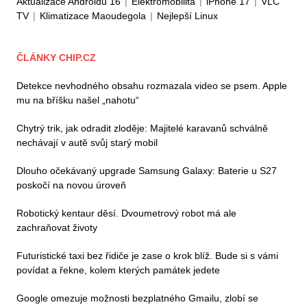
Aktualizace Androidu 16
|
Elektromobilita
|
iPhone 17
|
VLC
TV
|
Klimatizace Maoudegola
|
Nejlepší Linux
ČLÁNKY CHIP.CZ
Detekce nevhodného obsahu rozmazala video se psem. Apple
mu na bříšku našel „nahotu“
Chytrý trik, jak odradit zloděje: Majitelé karavanů schválně
nechávají v autě svůj starý mobil
Dlouho očekávaný upgrade Samsung Galaxy: Baterie u S27
poskočí na novou úroveň
Robotický kentaur děsí. Dvoumetrový robot má ale
zachraňovat životy
Futuristické taxi bez řidiče je zase o krok blíž. Bude si s vámi
povídat a řekne, kolem kterých památek jedete
Google omezuje možnosti bezplatného Gmailu, zlobí se