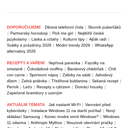
DOPORUČUJEME
Děsivá telefonní čísla
|
Slovník puberťáků
|
Partnerský horoskop
|
Pick me girl
|
Nejtěžší české
jazykolamy
|
Láska a vztahy
|
Kulturní tipy
|
Ajťák radí
|
Svátky a prázdniny 2026
|
Módní trendy 2026
|
WhatsApp
alternativy 2026
RECEPTY A VAŘENÍ
Vepřová panenka
|
Fazolky na
smetaně
|
Čokoládové muffiny
|
Banánový chlebíček
|
Chili
con carne
|
Sportovní nápoj
|
Zálivky na salát
|
Jahodový
džem
|
Zelná polévka
|
Třešňová bublanina
|
Sekaná recept
|
Perník
|
Lečo
|
Recepty s rybízem
|
Domácí housky
|
Zapečené brambory s uzeným
AKTUÁLNÍ TÉMATA
Jak nastavit Wi-Fi
|
Varování před
kyberútoky
|
Instalace Windows 11 na starší počítač
|
Nový
skládací Samsung
|
Konec modré smrti Windows?
|
Windows
11 zdarma
|
Anthropic Mythos
|
Nouzové otevírání pračky
|