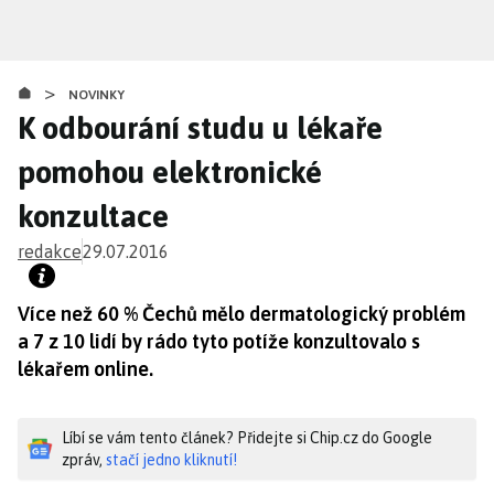
Přejít
k
hlavnímu
>
obsahu
NOVINKY
K odbourání studu u lékaře
pomohou elektronické
konzultace
redakce
29.07.2016
Více než 60 % Čechů mělo dermatologický problém
a 7 z 10 lidí by rádo tyto potíže konzultovalo s
lékařem online.
Líbí se vám tento článek? Přidejte si Chip.cz do Google
zpráv,
stačí jedno kliknutí!