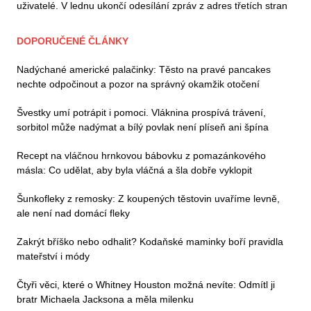
uživatelé. V lednu ukončí odesílání zpráv z adres třetích stran
DOPORUČENÉ ČLÁNKY
Nadýchané americké palačinky: Těsto na pravé pancakes
nechte odpočinout a pozor na správný okamžik otočení
Švestky umí potrápit i pomoci. Vláknina prospívá trávení,
sorbitol může nadýmat a bílý povlak není plíseň ani špína
Recept na vláčnou hrnkovou bábovku z pomazánkového
másla: Co udělat, aby byla vláčná a šla dobře vyklopit
Šunkofleky z remosky: Z koupených těstovin uvaříme levně,
ale není nad domácí fleky
Zakrýt bříško nebo odhalit? Kodaňské maminky boří pravidla
mateřství i módy
Čtyři věci, které o Whitney Houston možná nevíte: Odmítl ji
bratr Michaela Jacksona a měla milenku