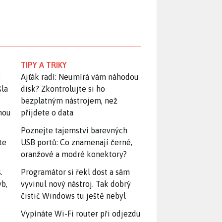
TIPY A TRIKY
:
Ajťák radí: Neumírá vám náhodou
šla
disk? Zkontrolujte si ho
bezplatným nástrojem, než
snou
přijdete o data
Poznejte tajemství barevných
te
USB portů: Co znamenají černé,
oranžové a modré konektory?
.
Programátor si řekl dost a sám
yb,
vyvinul nový nástroj. Tak dobrý
čistič Windows tu ještě nebyl
Vypínáte Wi-Fi router při odjezdu