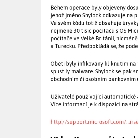
Během operace byly objeveny dosud
jehož jméno Shylock odkazuje na 
Ve svém kódu totiž obsahuje úryvky 
nejméně 30 tisíc počítačů s OS Mic
počítače ve Velké Británii, nicméně š
a Turecku. Předpokládá se, že podezř
Oběti byly infikovány kliknutím na
spustily malware. Shylock se pak s
obchodním či osobním bankovním úč
Uživatelé používající automatické
Více informací je k dispozici na s
http://support.microsoft.com/…ir