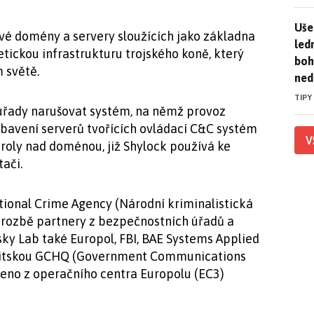
Uše
Uše
ové domény a servery sloužících jako základna
led
tickou infrastrukturu trojského koně, který
boh
 světě.
ned
TIPY
úřady narušovat systém, na němž provoz
abavení serverů tvořících ovládací C&C systém
V
troly nad doménou, již Shylock používá ke
ači.
ional Crime Agency (Národní kriminalistická
i hrozbě partnery z bezpečnostních úřadů a
ky Lab také Europol, FBI, BAE Systems Applied
 britskou GCHQ (Government Communications
zeno z operačního centra Europolu (EC3)