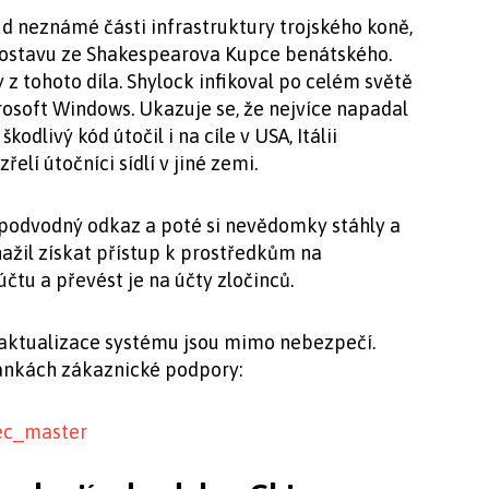
 neznámé části infrastruktury trojského koně,
postavu ze Shakespearova Kupce benátského.
z tohoto díla. Shylock infikoval po celém světě
rosoft Windows. Ukazuje se, že nejvíce napadal
kodlivý kód útočil i na cíle v USA, Itálii
elí útočníci sídlí v jiné zemi.
 podvodný odkaz a poté si nevědomky stáhly a
nažil získat přístup k prostředkům na
tu a převést je na účty zločinců.
 aktualizace systému jsou mimo nebezpečí.
tránkách zákaznické podpory:
sec_master