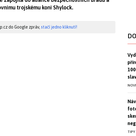
vnímu trojskému koni Shylock.
hip.cz do Google zpráv,
stačí jedno kliknutí!
DO
Vydě
Vydě
pří
100
sla
NOV
Náv
Náv
fot
ske
neg
TIPY