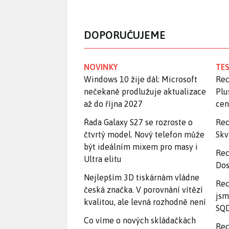
DOPORUČUJEME
NOVINKY
TES
Windows 10 žije dál: Microsoft
Rec
nečekaně prodlužuje aktualizace
Plu
až do října 2027
ce
Řada Galaxy S27 se rozroste o
Rec
čtvrtý model. Nový telefon může
Skv
být ideálním mixem pro masy i
Rec
Ultra elitu
Dos
Nejlepším 3D tiskárnám vládne
Rec
česká značka. V porovnání vítězí
jsm
kvalitou, ale levná rozhodně není
SQD
Co víme o nových skládačkách
Rec