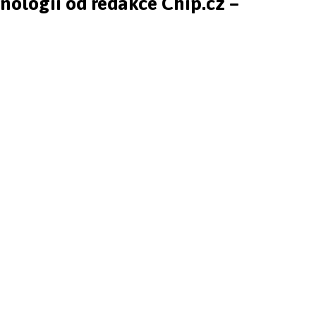
hnologií od redakce Chip.cz –