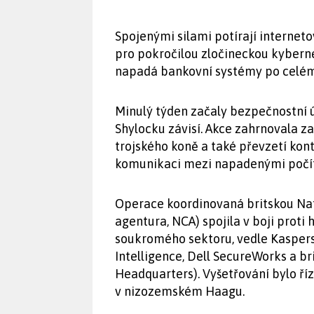
Spojenými silami potírají internet
pro pokročilou zločineckou kyberne
napadá bankovní systémy po celém
Minulý týden začaly bezpečnostní 
Shylocku závisí. Akce zahrnovala z
trojského koně a také převzetí kon
komunikaci mezi napadenými počít
Operace koordinovaná britskou Nat
agentura, NCA) spojila v boji prot
soukromého sektoru, vedle Kaspers
Intelligence, Dell SecureWorks a
Headquarters). Vyšetřování bylo ří
v nizozemském Haagu.