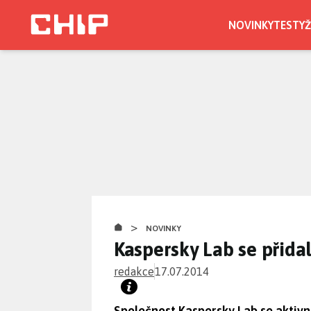
Přejít
k
NOVINKY
TESTY
Ž
hlavnímu
obsahu
>
NOVINKY
Kaspersky Lab se přidal
redakce
17.07.2014
Společnost Kaspersky Lab se aktivn