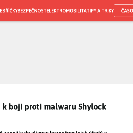
EBŘÍČKY
BEZPEČNOST
ELEKTROMOBILITA
TIPY A TRIKY
ČASO
 k boji proti malwaru Shylock
ě zapojila do aliance bezpečnostních úřadů a