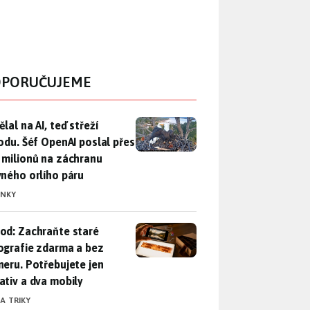
PORUČUJEME
lal na AI, teď střeží přírodu. Šéf OpenAI poslal přes 100 mili
lal na AI, teď střeží
rodu. Šéf OpenAI poslal přes
 milionů na záchranu
vného orlího páru
INKY
od: Zachraňte staré fotografie zdarma a bez skeneru. Potřebuje
od: Zachraňte staré
ografie zdarma a bez
neru. Potřebujete jen
ativ a dva mobily
 A TRIKY