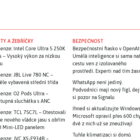
TY A ŽEBŘÍČKY
BEZPEČNOST
enze: Intel Core Ultra 5 250K
Bezpečnostní fiasko v OpenAI
s – Vysoký výkon za nízkou
Umělá inteligence si sama na
nu
cestu ven z izolovaného
prostředí. Experti nad tím ža
enze: JBL Live 780 NC –
ěle vybavená střední třída
WhatsApp není jediný.
Podvodníci mají nový fígl, dej
enze: O2 Pods Ultra –
si pozor na Signalu
tupná sluchátka s ANC
Ihned si aktualizujte Windows
enze: TCL 75C7L – Otestovali
Microsoft opravil přes 600 ch
e nového vládce jasu s obřím
dvě z nich už se zneužívají
 Mini-LED panelem
Tuhle klimatizaci si domů
enze: JVC XS-E934B –