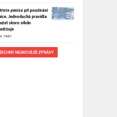
třete peníze při používání lednice. Jednoduchá pravidla bohuž
třete peníze při používání
nice. Jednoduchá pravidla
užel skoro nikdo
održuje
 A TRIKY
ŠECHNY NEJNOVĚJŠÍ ZPRÁVY