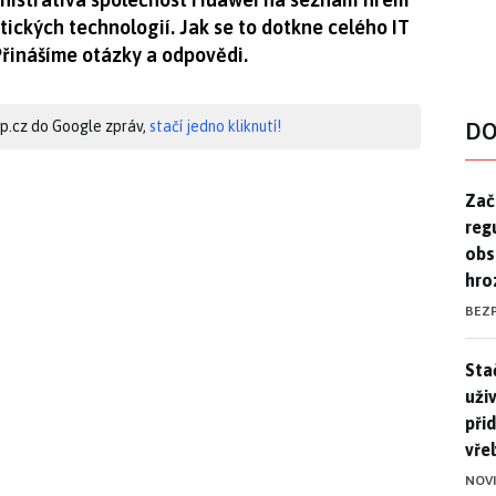
ických technologií. Jak se to dotkne celého IT
Přinášíme otázky a odpovědi.
hip.cz do Google zpráv,
stačí jedno kliknutí!
DO
Zač
Zač
reg
obs
hro
BEZ
Stač
Sta
uži
při
vře
NOV