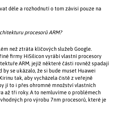
at déle a rozhodnutí o tom závisí pouze na
chitekturu procesorů ARM?
lém než ztráta klíčových služeb Google.
iné firmy HiSilicon vyrábí vlastní procesory
itektuře ARM, jejíž některé části rovněž spadají
 by se ukázalo, že si bude muset Huawei
irinu tak, aby vycházela čistě z veřejně
y jí to i přes ohromné množství vlastních
a až tři roky. A to nemluvíme o problémech
 vhodných pro výrobu 7nm procesorů, které je