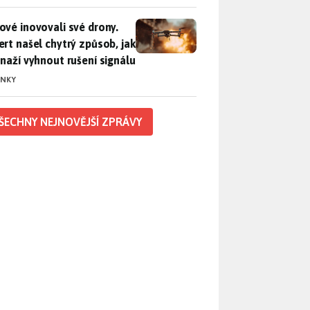
vé inovovali své drony. Expert našel chytrý způsob, jak se sna
ové inovovali své drony.
ert našel chytrý způsob, jak
snaží vyhnout rušení signálu
INKY
ŠECHNY NEJNOVĚJŠÍ ZPRÁVY