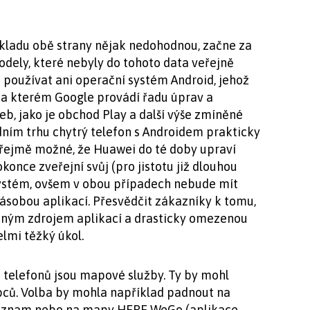
kladu obě strany nějak nedohodnou, začne za
dely, které nebyly do tohoto data veřejně
 používat ani operační systém Android, jehož
 na kterém Google provádí řadu úprav a
eb, jako je obchod Play a další výše zmíněné
dním trhu chytrý telefon s Androidem prakticky
zřejmě možné, že Huawei do té doby upraví
once zveřejní svůj (pro jistotu již dlouhou
systém, ovšem v obou případech nebude mít
ásobou aplikací. Přesvědčit zákazníky k tomu,
řeným zdrojem aplikací a drasticky omezenou
lmi těžký úkol.
 telefonů jsou mapové služby. Ty by mohl
ců. Volba by mohla například padnout na
 Seznam nebo na mapy HERE WeGo (aplikace