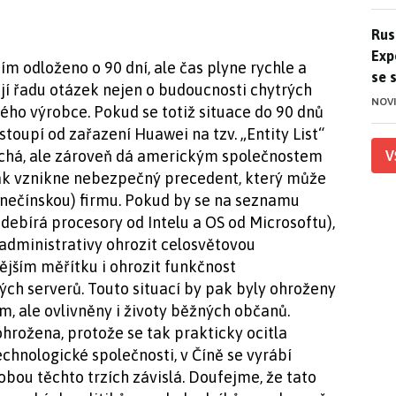
Ruso
Rus
Exp
m odloženo o 90 dní, ale čas plyne rychle a
se 
ají řadu otázek nejen o budoucnosti chytrých
NOV
ého výrobce. Pokud se totiž situace do 90 dnů
toupí od zařazení Huawei na tzv. „Entity List“
echá, ale zároveň dá americkým společnostem
V
tak vznikne nebezpečný precedent, který může
i nečínskou) firmu. Pokud by se na seznamu
odebírá procesory od Intelu a OS od Microsoftu),
administrativy ohrozit celosvětovou
jším měřítku i ohrozit funkčnost
ch serverů. Touto situací by pak byly ohroženy
m, ale ovlivněny i životy běžných občanů.
ohrožena, protože se tak prakticky ocitla
technologické společnosti, v Číně se vyrábí
obou těchto trzích závislá. Doufejme, že tato