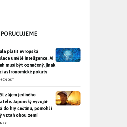
PORUČUJEME
ala platit evropská regulace umělé inteligence. AI obsah musí
ala platit evropská
ulace umělé inteligence. AI
ah musí být označený, jinak
zí astronomické pokuty
PEČNOST
il zájem jediného uživatele. Japonský vývojář přidá do hry češ
čil zájem jediného
vatele. Japonský vývojář
dá do hry češtinu, pomohl i
lý vztah obou zemí
INKY