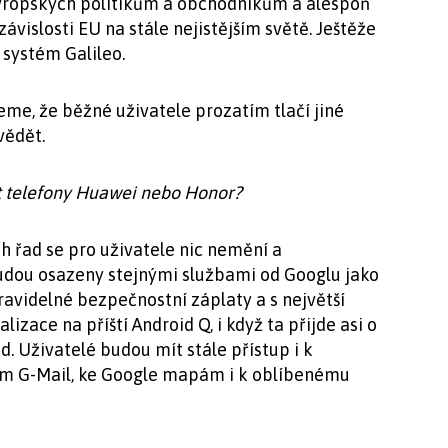
evropských politikům a obchodníkům a alespoň
ávislosti EU na stále nejistějším světě. Ještěže
systém Galileo.
me, že běžné uživatele prozatím tlačí jiné
vědět.
t telefony Huawei nebo Honor?
h řad se pro uživatele nic nemění a
udou osazeny stejnými službami od Googlu jako
ravidelné bezpečnostní záplaty a s největší
izace na příští Android Q, i když ta přijde asi o
. Uživatelé budou mít stále přístup i k
ám G-Mail, ke Google mapám i k oblíbenému