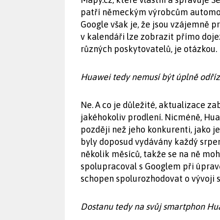
patří německým výrobcům automob
Google však je, že jsou vzájemně p
v kalendáři lze zobrazit přímo doje
různých poskytovatelů, je otázkou.
Huawei tedy nemusí být úplně odří
Ne. A co je důležité, aktualizace z
jakéhokoliv prodlení. Nicméně, Hu
později než jeho konkurenti, jako 
byly doposud vydávány každý srpen,
několik měsíců, takže se na ně moh
spolupracoval s Googlem při úprav
schopen spolurozhodovat o vývoji 
Dostanu tedy
na svůj smartphon Hu