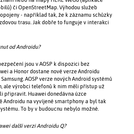
ilů) či OpenStreetMap. Výhodou služeb
ropojeny - například tak, že k záznamu schůzky
zdovou trasu. Jak dobře to funguje v interakci
znut od Androidu?
abezpečení jsou v AOSP k dispozici bez
awei a Honor dostane nové verze Androidu
je Samsung. AOSP verze nových Android systémů
 ale výrobci telefonů k nim měli přístup už
li připravit. Huawei donedávna úzce
ě Androidu na vyvíjené smartphony a byl tak
systému. To by v budoucnu nebylo možné.
awei
další verzi Androidu Q?