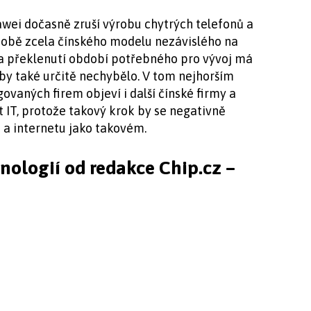
wei dočasně zruší výrobu chytrých telefonů a
 podobě zcela čínského modelu nezávislého na
a překlenutí období potřebného pro vývoj má
by také určitě nechybělo. V tom nejhorším
aných firem objeví i další čínské firmy a
T, protože takový krok by se negativně
e a internetu jako takovém.
hnologií od redakce Chip.cz –