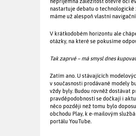
nepříjemná záležitost otevře oči 
nastartuje debatu o technologické z
máme už alespoň vlastní navigační 
V krátkodobém horizontu ale chápe
otázky, na které se pokusíme odpo
Tak zaprvé – má smysl dnes kupova
Zatím ano. U stávajících modelovýc
v současnosti prodávané modely b
vždy byly. Budou rovněž dostávat p
pravděpodobností se dočkají i aktual
něco později než tomu bylo doposud
obchodu Play, k e-mailovým služb
portálu YouTube.