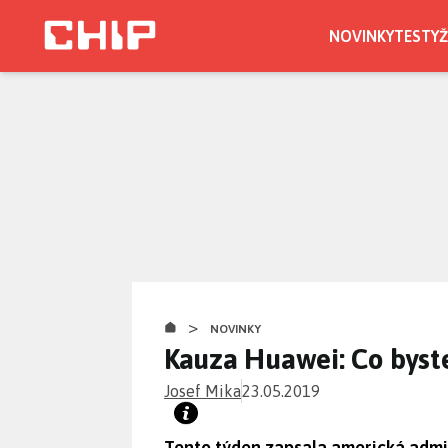
Přejít
k
NOVINKY
TESTY
Ž
hlavnímu
obsahu
>
NOVINKY
Kauza Huawei: Co byst
Josef Mika
23.05.2019
Tento týden zapsala americká admi