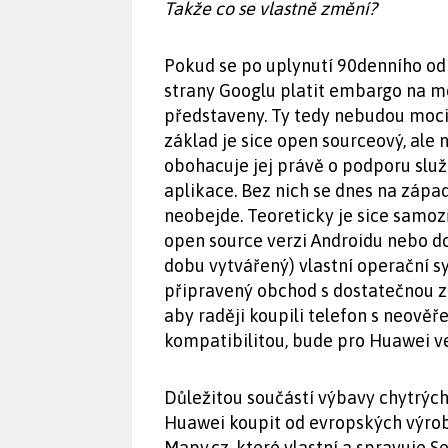
Takže co se vlastně změní?
Pokud se po uplynutí 90denního od
strany Googlu platit embargo na mo
představeny. Ty tedy nebudou moci
základ je sice open sourceový, ale
obohacuje jej právě o podporu služ
aplikace. Bez nich se dnes na zápa
neobejde. Teoreticky je sice samo
open source verzi Androidu nebo dok
dobu vytvářený) vlastní operační 
připravený obchod s dostatečnou z
aby raději koupili telefon s neově
kompatibilitou, bude pro Huawei ve
Důležitou součástí výbavy chytrých
Huawei koupit od evropských výrob
Mapy.cz, které vlastní a spravuje