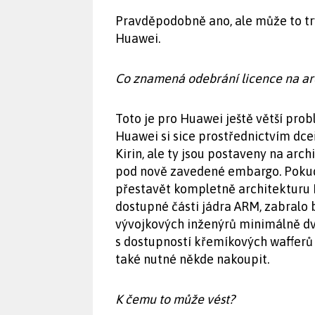
Pravděpodobně ano, ale může to trv
Huawei.
Co znamená odebrání licence na ar
Toto je pro Huawei ještě větší prob
Huawei si sice prostřednictvím dceř
Kirin, ale ty jsou postaveny na arch
pod nově zavedené embargo. Pokud
přestavět kompletně architekturu K
dostupné části jádra ARM, zabralo b
vývojkových inženýrů minimálně dv
s dostupností křemíkových wafferů
také nutné někde nakoupit.
K čemu to může vést?