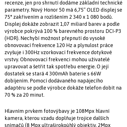
recenze, jen pro shrnutí dodáme základní technické
parametry. Nový Honor 50 má 6,75” OLED displej se
75° zakřivením a rozlišením 2 340 x 1 080 bodů.
Displej dokáže zobrazit 1,07 miliard barev a podle
výrobce pokrývá 100 % barevného prostoru DCI-P3
(HDR). Nechybí možnost přepnutí do vysoké
obnovovací frekvence 120 Hz a plynulost práce
zvyšuje i 300Hz vzorkovací frekvence dotykové
vrstvy. Obnovovací frekvenci mohou uživatelé
upravovat a šetřit tak spotřebu energie. O její
dostatek se stará 4 300mAh baterie s 66W
dobíjením. Pomocí dodávaného napájecího
adaptéru se podle výrobce dokáže telefon dobít na
70 % za 20 minut.
Hlavním prvkem fotovýbavy je 108Mpx hlavní
kamera, kterou vzadu doplňuje trojice dalších
snímačů (8 Mpx ultraširokoúhlý objektiv, 2Mpx