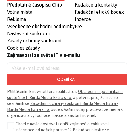
Předplatné časopisu Chip
Redakce a kontakty
Volná místa
Redakční etický kodex
Reklama
Inzerce
Všeobecné obchodní podmínky
RSS
Nastavení soukromí
Zásady ochrany soukromí
Cookies zásady
Zajímavosti ze světa IT v e-mailu
ODEBÍRAT
Přihlášením k newsletteru souhlasíte s
Obchodními podmínkami
společnosti BurdaMedia Extra s.r.o.
a potvrzujete, že jste se
seznámili se
Zásadami ochrany soukromí BurdaMedia Extra -
BurdaMedia Extra s.r.o.
bude s Vašimi údaji pracovat zejména k
organizaci a vyhodnocení akce a zasílání novinek.
Chcete navíc dostávat i další zajímavé a exkluzivní
informace od našich partnerů? Pokud souhlasíte se