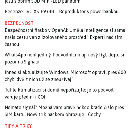
jasu s obřím SQD Mini-LED panelem
Recenze: JVC XS-E934B – Reproduktor s powerbankou
BEZPEČNOST
Bezpečnostní fiasko v OpenAI: Umělá inteligence si sama
našla cestu ven z izolovaného prostředí. Experti nad tím
žasnou
WhatsApp není jediný. Podvodníci mají nový fígl, dejte si
pozor na Signalu
Ihned si aktualizujte Windows. Microsoft opravil přes 600
chyb, dvě z nich už se zneužívají
Tuhle klimatizaci si domů nepořizujte: je to podvod,
varuje před ní i ČOI
Nemáte signál? Možná vám právě někdo krade číslo přes
SIM kartu. Nový trik hackerů ohrožuje i Čechy
TIPY A TRIKY