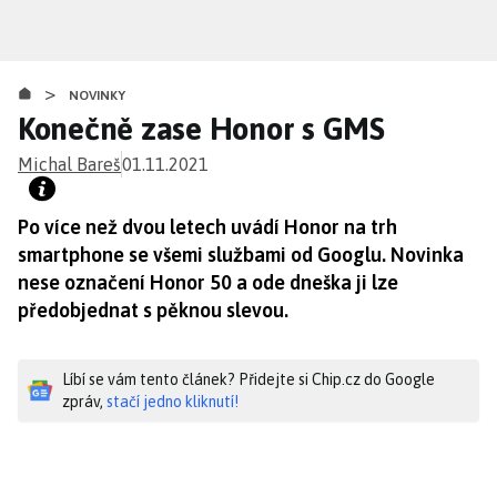
Přejít
k
hlavnímu
>
obsahu
NOVINKY
Konečně zase Honor s GMS
Michal Bareš
01.11.2021
Po více než dvou letech uvádí Honor na trh
smartphone se všemi službami od Googlu. Novinka
nese označení Honor 50 a ode dneška ji lze
předobjednat s pěknou slevou.
Líbí se vám tento článek? Přidejte si Chip.cz do Google
zpráv,
stačí jedno kliknutí!