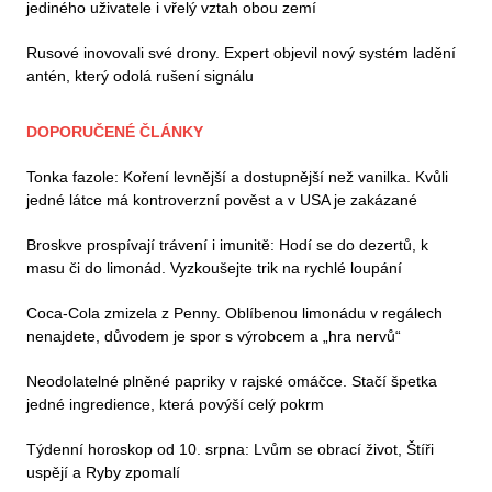
jediného uživatele i vřelý vztah obou zemí
Rusové inovovali své drony. Expert objevil nový systém ladění
antén, který odolá rušení signálu
DOPORUČENÉ ČLÁNKY
Tonka fazole: Koření levnější a dostupnější než vanilka. Kvůli
jedné látce má kontroverzní pověst a v USA je zakázané
Broskve prospívají trávení i imunitě: Hodí se do dezertů, k
masu či do limonád. Vyzkoušejte trik na rychlé loupání
Coca-Cola zmizela z Penny. Oblíbenou limonádu v regálech
nenajdete, důvodem je spor s výrobcem a „hra nervů“
Neodolatelné plněné papriky v rajské omáčce. Stačí špetka
jedné ingredience, která povýší celý pokrm
Týdenní horoskop od 10. srpna: Lvům se obrací život, Štíři
uspějí a Ryby zpomalí