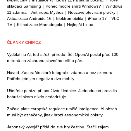
skládací Samsung
|
Konec modré smrti Windows?
|
Windows
11 zdarma
|
Anthropic Mythos
|
Nouzové otevírání pračky
|
Aktualizace Androidu 16
|
Elektromobilita
|
iPhone 17
|
VLC
TV
|
Klimatizace Maoudegola
|
Nejlepší Linux
ČLÁNKY CHIP.CZ
Vydělal na AI, teď střeží přírodu. Šéf OpenAI poslal přes 100
milionů na záchranu slavného orlího páru
Návod: Zachraňte staré fotografie zdarma a bez skeneru.
Potřebujete jen negativ a dva mobily
Ušetřete peníze při používání lednice. Jednoduchá pravidla
bohužel skoro nikdo nedodržuje
Začala platit evropská regulace umělé inteligence. AI obsah
musí být označený, jinak hrozí astronomické pokuty
Japonský vývojář přidá do své hry češtinu. Stačil zájem