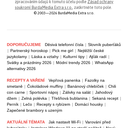
zpracováním údajů k tomuto účelu podle
Zásad ochrany
soukromí BurdaMedia Extra s.r.o.
, zaškrtněte toto pole.
© 2003—2026 BurdaMedia Extra s.r.o.
DOPORUČUJEME
Děsivá telefonní čísla
|
Slovník puberťáků
|
Partnerský horoskop
|
Pick me girl
|
Nejtěžší české
jazykolamy
|
Láska a vztahy
|
Kulturní tipy
|
Ajťák radí
|
Svátky a prázdniny 2026
|
Módní trendy 2026
|
WhatsApp
alternativy 2026
RECEPTY A VAŘENÍ
Vepřová panenka
|
Fazolky na
smetaně
|
Čokoládové muffiny
|
Banánový chlebíček
|
Chili
con carne
|
Sportovní nápoj
|
Zálivky na salát
|
Jahodový
džem
|
Zelná polévka
|
Třešňová bublanina
|
Sekaná recept
|
Perník
|
Lečo
|
Recepty s rybízem
|
Domácí housky
|
Zapečené brambory s uzeným
AKTUÁLNÍ TÉMATA
Jak nastavit Wi-Fi
|
Varování před
kyberútoky
|
Instalace Windows 11 na starší počítač
|
Nový