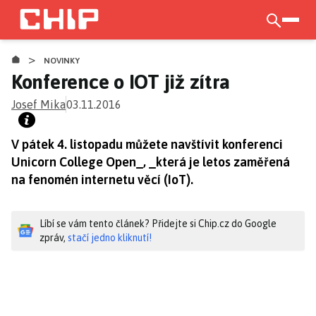
Přejít
k
otevří
hlavnímu
>
obsahu
NOVINKY
Konference o IOT již zítra
Josef Mika
03.11.2016
V pátek 4. listopadu můžete navštívit konferenci
Unicorn College Open_, _která je letos zaměřená
na fenomén internetu věcí (IoT).
Líbí se vám tento článek? Přidejte si Chip.cz do Google
zpráv,
stačí jedno kliknutí!