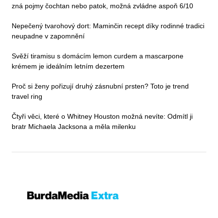
zná pojmy čochtan nebo patok, možná zvládne aspoň 6/10
Nepečený tvarohový dort: Maminčin recept díky rodinné tradici
neupadne v zapomnění
Svěží tiramisu s domácím lemon curdem a mascarpone
krémem je ideálním letním dezertem
Proč si ženy pořizují druhý zásnubní prsten? Toto je trend
travel ring
Čtyři věci, které o Whitney Houston možná nevíte: Odmítl ji
bratr Michaela Jacksona a měla milenku