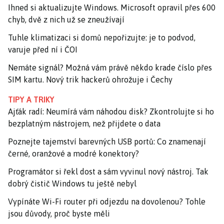
Ihned si aktualizujte Windows. Microsoft opravil přes 600
chyb, dvě z nich už se zneužívají
Tuhle klimatizaci si domů nepořizujte: je to podvod,
varuje před ní i ČOI
Nemáte signál? Možná vám právě někdo krade číslo přes
SIM kartu. Nový trik hackerů ohrožuje i Čechy
TIPY A TRIKY
Ajťák radí: Neumírá vám náhodou disk? Zkontrolujte si ho
bezplatným nástrojem, než přijdete o data
Poznejte tajemství barevných USB portů: Co znamenají
černé, oranžové a modré konektory?
Programátor si řekl dost a sám vyvinul nový nástroj. Tak
dobrý čistič Windows tu ještě nebyl
Vypínáte Wi-Fi router při odjezdu na dovolenou? Tohle
jsou důvody, proč byste měli