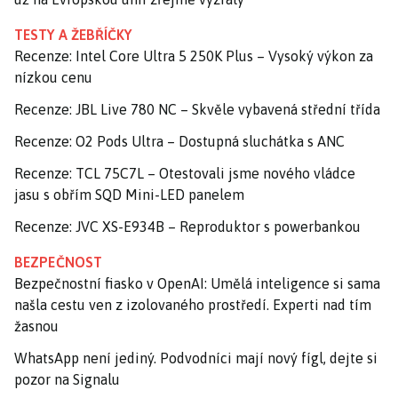
TESTY A ŽEBŘÍČKY
Recenze: Intel Core Ultra 5 250K Plus – Vysoký výkon za
nízkou cenu
Recenze: JBL Live 780 NC – Skvěle vybavená střední třída
Recenze: O2 Pods Ultra – Dostupná sluchátka s ANC
Recenze: TCL 75C7L – Otestovali jsme nového vládce
jasu s obřím SQD Mini-LED panelem
Recenze: JVC XS-E934B – Reproduktor s powerbankou
BEZPEČNOST
Bezpečnostní fiasko v OpenAI: Umělá inteligence si sama
našla cestu ven z izolovaného prostředí. Experti nad tím
žasnou
WhatsApp není jediný. Podvodníci mají nový fígl, dejte si
pozor na Signalu