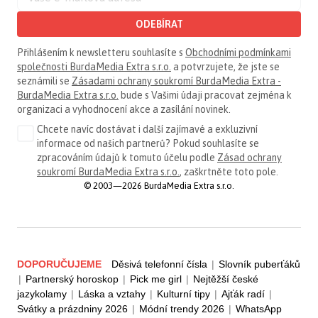
ODEBÍRAT
Přihlášením k newsletteru souhlasíte s
Obchodními podmínkami
společnosti BurdaMedia Extra s.r.o.
a potvrzujete, že jste se
seznámili se
Zásadami ochrany soukromí BurdaMedia Extra -
BurdaMedia Extra s.r.o.
bude s Vašimi údaji pracovat zejména k
organizaci a vyhodnocení akce a zasílání novinek.
Chcete navíc dostávat i další zajímavé a exkluzivní
informace od našich partnerů? Pokud souhlasíte se
zpracováním údajů k tomuto účelu podle
Zásad ochrany
soukromí BurdaMedia Extra s.r.o.
, zaškrtněte toto pole.
© 2003—2026 BurdaMedia Extra s.r.o.
DOPORUČUJEME
Děsivá telefonní čísla
|
Slovník puberťáků
|
Partnerský horoskop
|
Pick me girl
|
Nejtěžší české
jazykolamy
|
Láska a vztahy
|
Kulturní tipy
|
Ajťák radí
|
Svátky a prázdniny 2026
|
Módní trendy 2026
|
WhatsApp