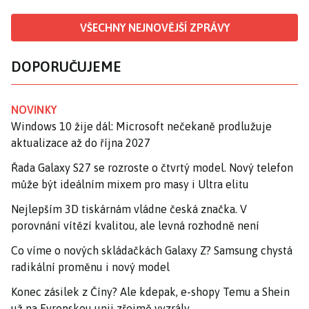
VŠECHNY NEJNOVĚJŠÍ ZPRÁVY
DOPORUČUJEME
NOVINKY
Windows 10 žije dál: Microsoft nečekaně prodlužuje
aktualizace až do října 2027
Řada Galaxy S27 se rozroste o čtvrtý model. Nový telefon
může být ideálním mixem pro masy i Ultra elitu
Nejlepším 3D tiskárnám vládne česká značka. V
porovnání vítězí kvalitou, ale levná rozhodně není
Co víme o nových skládačkách Galaxy Z? Samsung chystá
radikální proměnu i nový model
Konec zásilek z Číny? Ale kdepak, e-shopy Temu a Shein
už na Evropskou unii zřejmě vyzrály