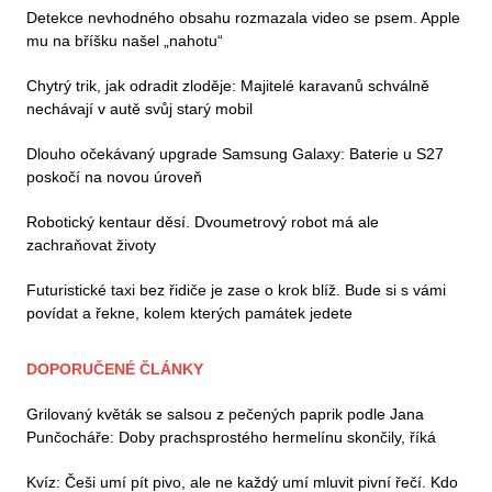
Detekce nevhodného obsahu rozmazala video se psem. Apple
mu na bříšku našel „nahotu“
Chytrý trik, jak odradit zloděje: Majitelé karavanů schválně
nechávají v autě svůj starý mobil
Dlouho očekávaný upgrade Samsung Galaxy: Baterie u S27
poskočí na novou úroveň
Robotický kentaur děsí. Dvoumetrový robot má ale
zachraňovat životy
Futuristické taxi bez řidiče je zase o krok blíž. Bude si s vámi
povídat a řekne, kolem kterých památek jedete
DOPORUČENÉ ČLÁNKY
Grilovaný květák se salsou z pečených paprik podle Jana
Punčocháře: Doby prachsprostého hermelínu skončily, říká
Kvíz: Češi umí pít pivo, ale ne každý umí mluvit pivní řečí. Kdo