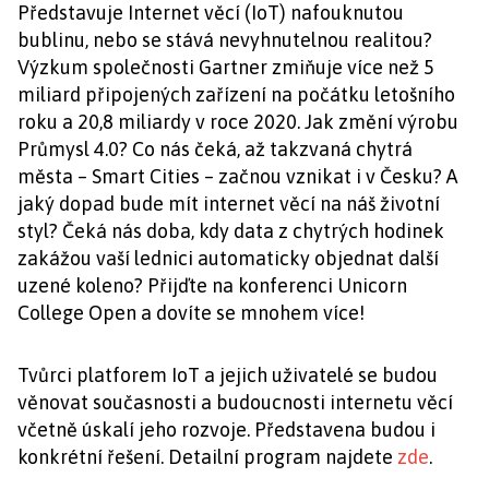
Představuje Internet věcí (IoT) nafouknutou
bublinu, nebo se stává nevyhnutelnou realitou?
Výzkum společnosti Gartner zmiňuje více než 5
miliard připojených zařízení na počátku letošního
roku a 20,8 miliardy v roce 2020. Jak změní výrobu
Průmysl 4.0? Co nás čeká, až takzvaná chytrá
města – Smart Cities – začnou vznikat i v Česku? A
jaký dopad bude mít internet věcí na náš životní
styl? Čeká nás doba, kdy data z chytrých hodinek
zakážou vaší lednici automaticky objednat další
uzené koleno? Přijďte na konferenci Unicorn
College Open a dovíte se mnohem více!
Tvůrci platforem IoT a jejich uživatelé se budou
věnovat současnosti a budoucnosti internetu věcí
včetně úskalí jeho rozvoje. Představena budou i
konkrétní řešení. Detailní program najdete
zde
.