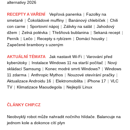
alternativy 2026
RECEPTY A VAŘENÍ
Vepřová panenka
|
Fazolky na
smetaně
|
Čokoládové muffiny
|
Banánový chlebíček
|
Chili
con carne
|
Sportovní nápoj
|
Zálivky na salát
|
Jahodový
džem
|
Zelná polévka
|
Třešňová bublanina
|
Sekaná recept
|
Perník
|
Lečo
|
Recepty s rybízem
|
Domácí housky
|
Zapečené brambory s uzeným
AKTUÁLNÍ TÉMATA
Jak nastavit Wi-Fi
|
Varování před
kyberútoky
|
Instalace Windows 11 na starší počítač
|
Nový
skládací Samsung
|
Konec modré smrti Windows?
|
Windows
11 zdarma
|
Anthropic Mythos
|
Nouzové otevírání pračky
|
Aktualizace Androidu 16
|
Elektromobilita
|
iPhone 17
|
VLC
TV
|
Klimatizace Maoudegola
|
Nejlepší Linux
ČLÁNKY CHIP.CZ
Neobvyklý robot může nahradit nočního hlídače. Balancuje na
jednom kole a dokonce cítí plyn