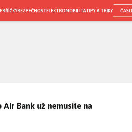
EBŘÍČKY
BEZPEČNOST
ELEKTROMOBILITA
TIPY A TRIKY
ČASO
o Air Bank už nemusíte na