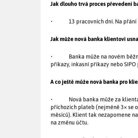
Jak dlouho trvá proces převedení b
• 13 pracovních dní. Na přání kli
Jak může nová banka klientovi usna
• Banka může na novém běžném ú
příkazy, inkasní příkazy nebo SIPO 
A co ještě může nová banka pro kli
• Nová banka může za klienta za
příchozích plateb (nejméně 3× se o
měsíců). Klient tak nezapomene na
na změnu účtu.