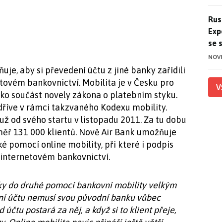
Ruso
Rus
Exp
se 
NOV
je, aby si převedení účtu z jiné banky zařídili
etovém bankovnictví. Mobilita je v Česku pro
V
ko součást novely zákona o platebním styku.
dříve v rámci takzvaného Kodexu mobility.
už od svého startu v listopadu 2011. Za tu dobu
éměř 131 000 klientů. Nově Air Bank umožňuje
é pomocí online mobility, při které i podpis
 internetovém bankovnictví.
nky do druhé pomocí bankovní mobility velkým
ní účtu nemusí svou původní banku vůbec
účtu postará za něj, a když si to klient přeje,