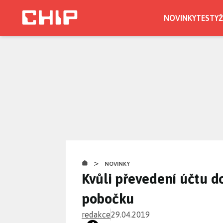
Přejít
k
NOVINKY
TESTY
Ž
hlavnímu
obsahu
>
NOVINKY
Kvůli převedení účtu d
pobočku
redakce
29.04.2019