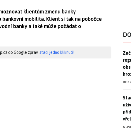
umožňovat klientům změnu banky
bankovní mobilita. Klient si tak na pobočce
ůvodní banky a také může požádat o
DO
Zač
hip.cz do Google zpráv,
stačí jedno kliknutí!
Zač
reg
obs
hro
BEZ
Stač
Sta
uži
při
vře
NOV