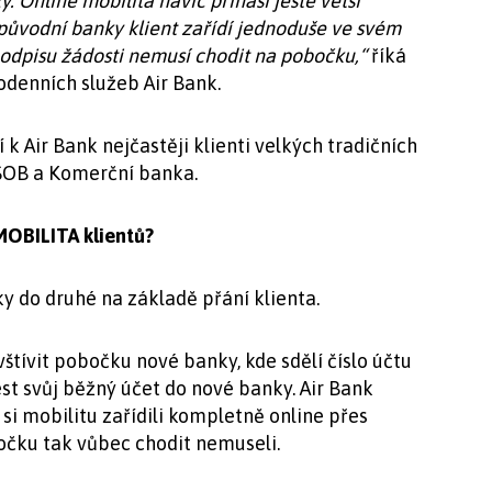
. Online mobilita navíc přináší ještě větší
původní banky klient zařídí jednoduše ve svém
podpisu žádosti nemusí chodit na pobočku,“
říká
odenních služeb Air Bank.
 k Air Bank nejčastěji klienti velkých tradičních
ČSOB a Komerční banka.
MOBILITA klientů?
o druhé na základě přání klienta.
ívit pobočku nové banky, kde sdělí číslo účtu
st svůj běžný účet do nové banky. Air Bank
i mobilitu zařídili kompletně online přes
očku tak vůbec chodit nemuseli.