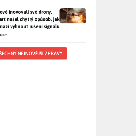
vé inovovali své drony. Expert našel chytrý způsob, jak se sna
ové inovovali své drony.
ert našel chytrý způsob, jak
snaží vyhnout rušení signálu
INKY
ŠECHNY NEJNOVĚJŠÍ ZPRÁVY