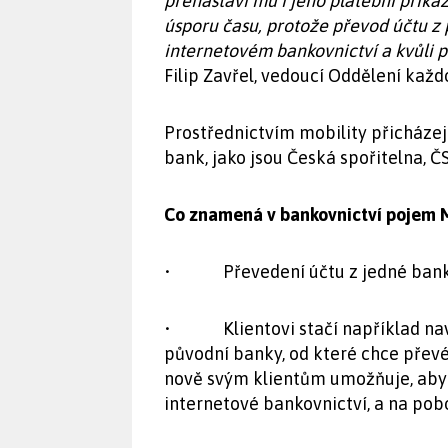
přenastaví mu i jeho platební příkazy
úsporu času, protože převod účtu z 
internetovém bankovnictví a kvůli 
Filip Zavřel, vedoucí Oddělení každ
Prostřednictvím mobility přicházejí
bank, jako jsou Česká spořitelna, 
Co znamená v bankovnictví pojem 
• Převedení účtu z jedné banky d
• Klientovi stačí například navšt
původní banky, od které chce převé
nově svým klientům umožňuje, aby s
internetové bankovnictví, a na pob