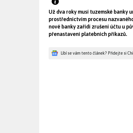
Už dva roky musí tuzemské banky 
prostřednictvím procesu nazvaného 
nové banky zařídí zrušení účtu u p
přenastavení platebních příkazů.
Líbí se vám tento článek? Přidejte si C