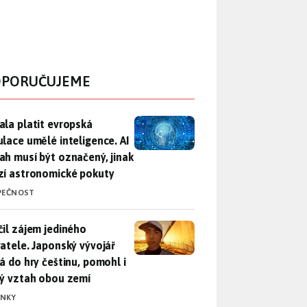
PORUČUJEME
ala platit evropská regulace umělé inteligence. AI obsah musí
ala platit evropská
ulace umělé inteligence. AI
ah musí být označený, jinak
zí astronomické pokuty
PEČNOST
il zájem jediného uživatele. Japonský vývojář přidá do hry češ
čil zájem jediného
vatele. Japonský vývojář
dá do hry češtinu, pomohl i
lý vztah obou zemí
INKY