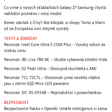
Co víme o nových skládačkách Galaxy Z? Samsung chystá
radikální proměnu i nový model
Konec zásilek z Číny? Ale kdepak, e-shopy Temu a Shein
už na Evropskou unii zřejmě vyzrály
TESTY A ŽEBŘÍČKY
Recenze: Intel Core Ultra 5 250K Plus – Vysoký výkon za
nízkou cenu
Recenze: JBL Live 780 NC – Skvěle vybavená střední třída
Recenze: O2 Pods Ultra – Dostupná sluchátka s ANC
Recenze: TCL 75C7L – Otestovali jsme nového vládce
jasu s obřím SQD Mini-LED panelem
Recenze: JVC XS-E934B – Reproduktor s powerbankou
BEZPEČNOST
Bezpečnostní fiasko v OpenAI: Umělá inteligence si sama