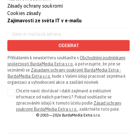
Zásady ochrany soukromí
Cookies zásady
Zajímavosti ze světa IT v e-mailu
ODEBÍRAT
Přihlášením k newsletteru souhlasíte s
Obchodními podmínkami
společnosti BurdaMedia Extra s.r.o.
a potvrzujete, že jste se
seznámili se
Zásadami ochrany soukromí BurdaMedia Extra -
BurdaMedia Extra s.r.o.
bude s Vašimi údaji pracovat zejména k
organizaci a vyhodnocení akce a zasílání novinek.
Chcete navíc dostávat i další zajímavé a exkluzivní
informace od našich partnerů? Pokud souhlasíte se
zpracováním údajů k tomuto účelu podle
Zásad ochrany
soukromí BurdaMedia Extra s.r.o.
, zaškrtněte toto pole.
© 2003—2026 BurdaMedia Extra s.r.o.