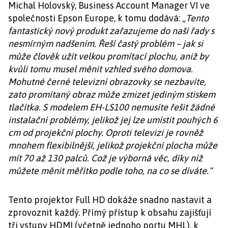
Michal Holovský, Business Account Manager VI ve
společnosti Epson Europe, k tomu dodává:
„Tento
fantastický nový produkt zařazujeme do naší řady s
nesmírným nadšením. Řeší častý problém – jak si
může člověk užít velkou promítací plochu, aniž by
kvůli tomu musel měnit vzhled svého domova.
Mohutné černé televizní obrazovky se nezbavíte,
zato promítaný obraz může zmizet jediným stiskem
tlačítka. S modelem EH-LS100 nemusíte řešit žádné
instalační problémy, jelikož jej lze umístit pouhých 6
cm od projekční plochy. Oproti televizi je rovněž
mnohem flexibilnější, jelikož projekční plocha může
mít 70 až 130 palců. Což je výborná věc, díky níž
můžete měnit měřítko podle toho, na co se díváte.“
Tento projektor Full HD dokáže snadno nastavit a
zprovoznit každý. Přímý přístup k obsahu zajišťují
tři vstupy HDMI (včetně jednoho portu MHL), k