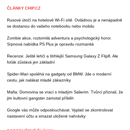
ČLÁNKY CHIP.CZ
Rusové útočí na hotelové Wi-Fi sítě. Ovládnou je a nenápadně
se dostanou do vašeho notebooku nebo mobilu
Zombie akce, roztomilá adventura a psychologický horor.
Srpnová nabídka PS Plus je opravdu rozmanitá
Recenze: Ještě lehčí a štíhlejší Samsung Galaxy Z Flip8. Ale
foťák zůstává jen základní
Spider-Man spoléhá na gadgety od BMW. Jde o moderní
cestu, jak nalákat mladé zákazníky
Mafia: Domovina se vrací s mladým Salierim. Tvůrci přiznali, že
jim kultovní gangster zamotal příběh
Google vás může odposlouchávat. Vyplatí se zkontrolovat
nastavení účtu a smazat uložené nahrávky