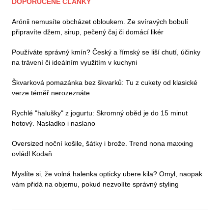
DOPORUČENÉ ČLÁNKY
Arónii nemusíte obcházet obloukem. Ze svíravých bobulí
připravíte džem, sirup, pečený čaj či domácí likér
Používáte správný kmín? Český a římský se liší chutí, účinky
na trávení či ideálním využitím v kuchyni
Škvarková pomazánka bez škvarků: Tu z cukety od klasické
verze téměř nerozeznáte
Rychlé "halušky" z jogurtu: Skromný oběd je do 15 minut
hotový. Nasladko i naslano
Oversized noční košile, šátky i brože. Trend nona maxxing
ovládl Kodaň
Myslíte si, že volná halenka opticky ubere kila? Omyl, naopak
vám přidá na objemu, pokud nezvolíte správný styling