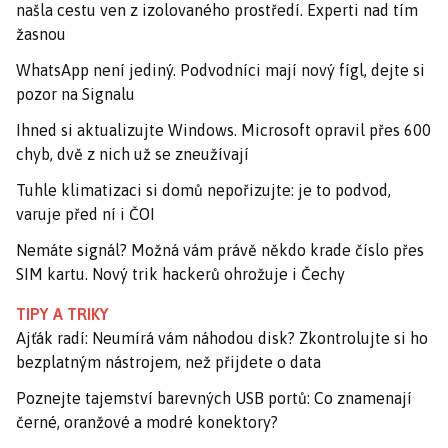
našla cestu ven z izolovaného prostředí. Experti nad tím
žasnou
WhatsApp není jediný. Podvodníci mají nový fígl, dejte si
pozor na Signalu
Ihned si aktualizujte Windows. Microsoft opravil přes 600
chyb, dvě z nich už se zneužívají
Tuhle klimatizaci si domů nepořizujte: je to podvod,
varuje před ní i ČOI
Nemáte signál? Možná vám právě někdo krade číslo přes
SIM kartu. Nový trik hackerů ohrožuje i Čechy
TIPY A TRIKY
Ajťák radí: Neumírá vám náhodou disk? Zkontrolujte si ho
bezplatným nástrojem, než přijdete o data
Poznejte tajemství barevných USB portů: Co znamenají
černé, oranžové a modré konektory?