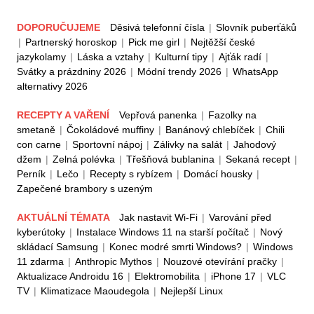
DOPORUČUJEME
Děsivá telefonní čísla
|
Slovník puberťáků
|
Partnerský horoskop
|
Pick me girl
|
Nejtěžší české
jazykolamy
|
Láska a vztahy
|
Kulturní tipy
|
Ajťák radí
|
Svátky a prázdniny 2026
|
Módní trendy 2026
|
WhatsApp
alternativy 2026
RECEPTY A VAŘENÍ
Vepřová panenka
|
Fazolky na
smetaně
|
Čokoládové muffiny
|
Banánový chlebíček
|
Chili
con carne
|
Sportovní nápoj
|
Zálivky na salát
|
Jahodový
džem
|
Zelná polévka
|
Třešňová bublanina
|
Sekaná recept
|
Perník
|
Lečo
|
Recepty s rybízem
|
Domácí housky
|
Zapečené brambory s uzeným
AKTUÁLNÍ TÉMATA
Jak nastavit Wi-Fi
|
Varování před
kyberútoky
|
Instalace Windows 11 na starší počítač
|
Nový
skládací Samsung
|
Konec modré smrti Windows?
|
Windows
11 zdarma
|
Anthropic Mythos
|
Nouzové otevírání pračky
|
Aktualizace Androidu 16
|
Elektromobilita
|
iPhone 17
|
VLC
TV
|
Klimatizace Maoudegola
|
Nejlepší Linux