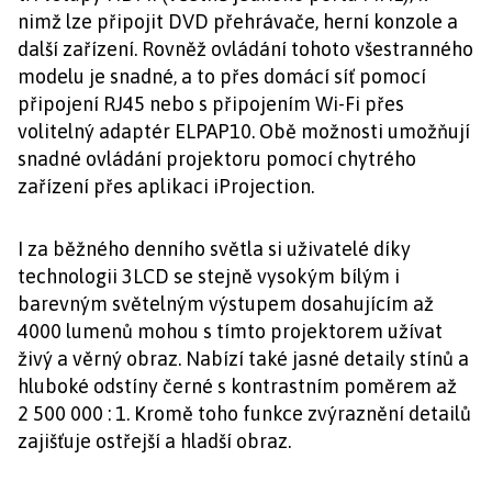
nimž lze připojit DVD přehrávače, herní konzole a
další zařízení. Rovněž ovládání tohoto všestranného
modelu je snadné, a to přes domácí síť pomocí
připojení RJ45 nebo s připojením Wi-Fi přes
volitelný adaptér ELPAP10. Obě možnosti umožňují
snadné ovládání projektoru pomocí chytrého
zařízení přes aplikaci iProjection.
I za běžného denního světla si uživatelé díky
technologii 3LCD se stejně vysokým bílým i
barevným světelným výstupem dosahujícím až
4000 lumenů mohou s tímto projektorem užívat
živý a věrný obraz. Nabízí také jasné detaily stínů a
hluboké odstíny černé s kontrastním poměrem až
2 500 000 : 1. Kromě toho funkce zvýraznění detailů
zajišťuje ostřejší a hladší obraz.