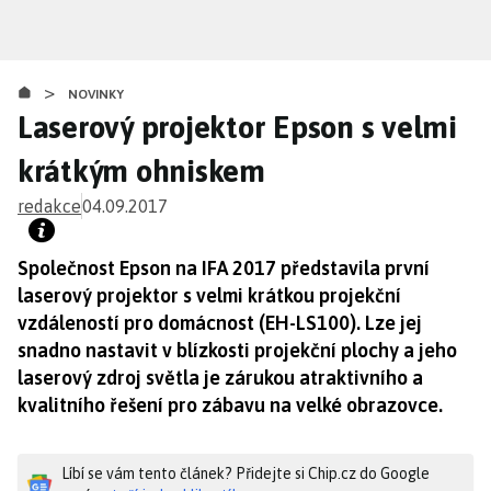
Přejít
k
hlavnímu
>
obsahu
NOVINKY
Laserový projektor Epson s velmi
krátkým ohniskem
redakce
04.09.2017
Společnost Epson na IFA 2017 představila první
laserový projektor s velmi krátkou projekční
vzdáleností pro domácnost (EH-LS100). Lze jej
snadno nastavit v blízkosti projekční plochy a jeho
laserový zdroj světla je zárukou atraktivního a
kvalitního řešení pro zábavu na velké obrazovce.
Líbí se vám tento článek? Přidejte si Chip.cz do Google