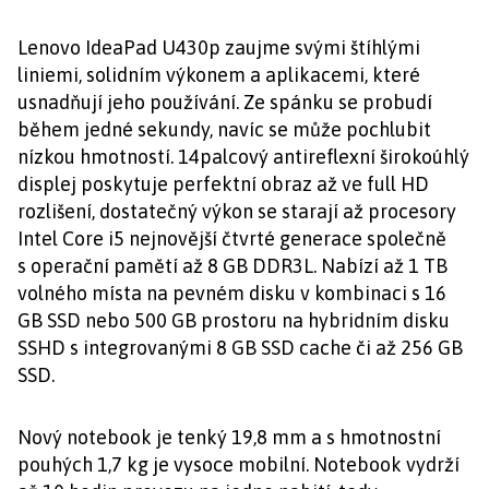
Lenovo IdeaPad U430p zaujme svými štíhlými
liniemi, solidním výkonem a aplikacemi, které
usnadňují jeho používání. Ze spánku se probudí
během jedné sekundy, navíc se může pochlubit
nízkou hmotností.
14palcový antireflexní širokoúhlý
displej poskytuje perfektní obraz až ve full HD
rozlišení, dostatečný výkon se starají až procesory
Intel
Core i5 nejnovější čtvrté generace společně
s operační pamětí až 8 GB DDR3L. Nabízí až 1 TB
volného místa na pevném disku v kombinaci s 16
GB SSD nebo 500 GB prostoru na hybridním disku
SSHD s integrovanými 8 GB SSD cache či až 256 GB
SSD.
Nový notebook je tenký 19,8 mm a s hmotnostní
pouhých 1,7 kg je vysoce mobilní. Notebook vydrží