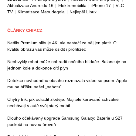
Aktualizace Androidu 16
|
Elektromobilita
|
iPhone 17
|
VLC
TV
|
Klimatizace Maoudegola
|
Nejlepší Linux
ČLÁNKY CHIP.CZ
Netflix Premium slibuje 4K, ale nestačí za něj jen platit. O
kvalitu obrazu vás může ošidit i prohlížeč
Neobvyklý robot může nahradit nočního hlídače. Balancuje na
jednom kole a dokonce cítí plyn
Detekce nevhodného obsahu rozmazala video se psem. Apple
mu na bříšku našel „nahotu“
Chytrý trik, jak odradit zloděje: Majitelé karavanů schválně
nechávají v autě svůj starý mobil
Dlouho očekávaný upgrade Samsung Galaxy: Baterie u S27
poskočí na novou úroveň