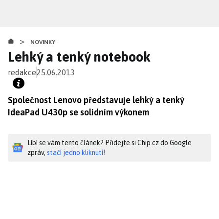
Přejít
k
hlavnímu
>
obsahu
NOVINKY
Lehký a tenký notebook
redakce
25.06.2013
Společnost Lenovo představuje lehký a tenký
IdeaPad U430p se solidním výkonem
Líbí se vám tento článek? Přidejte si Chip.cz do Google
zpráv,
stačí jedno kliknutí!