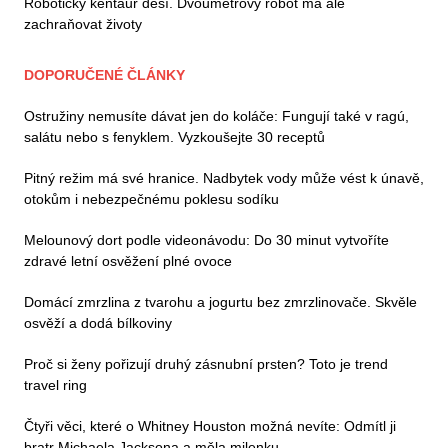
Robotický kentaur děsí. Dvoumetrový robot má ale
zachraňovat životy
DOPORUČENÉ ČLÁNKY
Ostružiny nemusíte dávat jen do koláče: Fungují také v ragú,
salátu nebo s fenyklem. Vyzkoušejte 30 receptů
Pitný režim má své hranice. Nadbytek vody může vést k únavě,
otokům i nebezpečnému poklesu sodíku
Melounový dort podle videonávodu: Do 30 minut vytvoříte
zdravé letní osvěžení plné ovoce
Domácí zmrzlina z tvarohu a jogurtu bez zmrzlinovače. Skvěle
osvěží a dodá bílkoviny
Proč si ženy pořizují druhý zásnubní prsten? Toto je trend
travel ring
Čtyři věci, které o Whitney Houston možná nevíte: Odmítl ji
bratr Michaela Jacksona a měla milenku