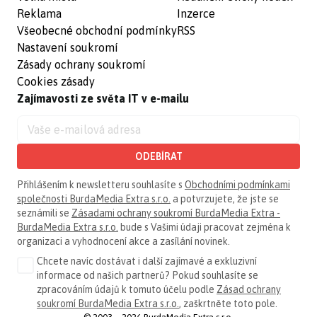
Reklama
Inzerce
Všeobecné obchodní podmínky
RSS
Nastavení soukromí
Zásady ochrany soukromí
Cookies zásady
Zajímavosti ze světa IT v e-mailu
ODEBÍRAT
Přihlášením k newsletteru souhlasíte s
Obchodními podmínkami
společnosti BurdaMedia Extra s.r.o.
a potvrzujete, že jste se
seznámili se
Zásadami ochrany soukromí BurdaMedia Extra -
BurdaMedia Extra s.r.o.
bude s Vašimi údaji pracovat zejména k
organizaci a vyhodnocení akce a zasílání novinek.
Chcete navíc dostávat i další zajímavé a exkluzivní
informace od našich partnerů? Pokud souhlasíte se
zpracováním údajů k tomuto účelu podle
Zásad ochrany
soukromí BurdaMedia Extra s.r.o.
, zaškrtněte toto pole.