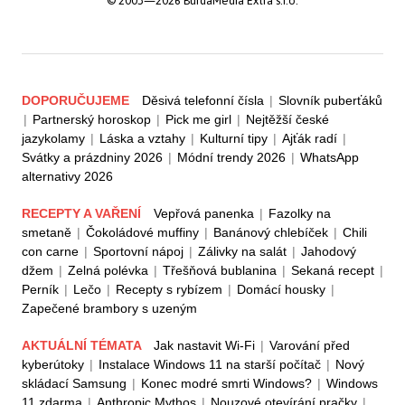
© 2003—2026 BurdaMedia Extra s.r.o.
DOPORUČUJEME
Děsivá telefonní čísla
|
Slovník puberťáků
|
Partnerský horoskop
|
Pick me girl
|
Nejtěžší české
jazykolamy
|
Láska a vztahy
|
Kulturní tipy
|
Ajťák radí
|
Svátky a prázdniny 2026
|
Módní trendy 2026
|
WhatsApp
alternativy 2026
RECEPTY A VAŘENÍ
Vepřová panenka
|
Fazolky na
smetaně
|
Čokoládové muffiny
|
Banánový chlebíček
|
Chili
con carne
|
Sportovní nápoj
|
Zálivky na salát
|
Jahodový
džem
|
Zelná polévka
|
Třešňová bublanina
|
Sekaná recept
|
Perník
|
Lečo
|
Recepty s rybízem
|
Domácí housky
|
Zapečené brambory s uzeným
AKTUÁLNÍ TÉMATA
Jak nastavit Wi-Fi
|
Varování před
kyberútoky
|
Instalace Windows 11 na starší počítač
|
Nový
skládací Samsung
|
Konec modré smrti Windows?
|
Windows
11 zdarma
|
Anthropic Mythos
|
Nouzové otevírání pračky
|