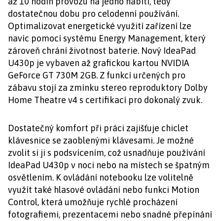
až 10 hodin provozu na jedno nabití, tedy
dostatečnou dobu pro celodenní používání.
Optimalizovat energetické využití zařízení lze
navíc pomocí systému Energy Management, který
zároveň chrání životnost baterie.
Nový IdeaPad
U430p je vybaven až grafickou kartou NVIDIA
GeForce
GT 730M 2GB. Z funkcí určených pro
zábavu stojí za zmínku stereo reproduktory Dolby
Home Theatre
v4 s certifikací pro dokonalý zvuk.
Dostatečný komfort při práci zajišťuje chiclet
klávesnice se zaoblenými klávesami. Je možné
zvolit si ji s podsvícením, což usnadňuje používání
IdeaPad U430p v noci nebo na místech se špatným
osvětlením. K ovládání notebooku lze volitelně
využít také hlasové ovládání nebo funkci Motion
Control, která umožňuje rychlé procházení
fotografiemi, prezentacemi nebo snadné přepínání