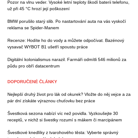
Pozor na vlnu veder. Vysoké letní teploty škodí baterii telefonu,
už při 45 °C hrozí její poškození
BMW porušilo starý slib. Po nastartování auta na vás vyskočí
reklama se Spider-Manem
Recenze: Hodíte ho do vody a můžete odpočívat. Bazénový
vysavač WYBOT B1 ušetří spoustu práce
Digitální kolonialismus narazil. Farmáři odmítli 546 milionů za
půdu pro obří datacentrum
DOPORUČENÉ ČLÁNKY
Nejlepší druhý život pro lák od okurek? Vložte do něj vejce a za
pár dní získáte výraznou chuťovku bez práce
Švestková sezona nabízí víc než povidla. Vyzkoušejte 30
receptů, v nichž si švestky rozumí s mákem či marcipánem
Švestkové knedlíky z tvarohového těsta: Vyberte správný