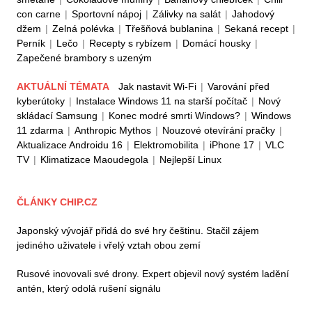
con carne
|
Sportovní nápoj
|
Zálivky na salát
|
Jahodový
džem
|
Zelná polévka
|
Třešňová bublanina
|
Sekaná recept
|
Perník
|
Lečo
|
Recepty s rybízem
|
Domácí housky
|
Zapečené brambory s uzeným
AKTUÁLNÍ TÉMATA
Jak nastavit Wi-Fi
|
Varování před
kyberútoky
|
Instalace Windows 11 na starší počítač
|
Nový
skládací Samsung
|
Konec modré smrti Windows?
|
Windows
11 zdarma
|
Anthropic Mythos
|
Nouzové otevírání pračky
|
Aktualizace Androidu 16
|
Elektromobilita
|
iPhone 17
|
VLC
TV
|
Klimatizace Maoudegola
|
Nejlepší Linux
ČLÁNKY CHIP.CZ
Japonský vývojář přidá do své hry češtinu. Stačil zájem
jediného uživatele i vřelý vztah obou zemí
Rusové inovovali své drony. Expert objevil nový systém ladění
antén, který odolá rušení signálu