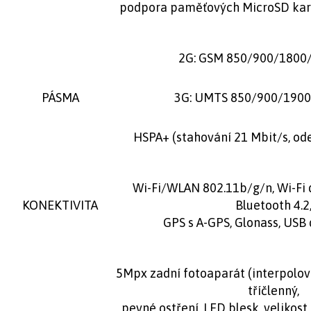
podpora paměťových MicroSD kare
2G: GSM 850/900/1800
PÁSMA
3G: UMTS 850/900/190
HSPA+ (stahování 21 Mbit/s, ode
Wi-Fi/WLAN 802.11b/g/n, Wi-Fi d
KONEKTIVITA
Bluetooth 4.2
GPS s A-GPS, Glonass, USB 
5Mpx zadní fotoaparát (interpolo
tříčlenný,
pevné ostření, LED blesk, velikost