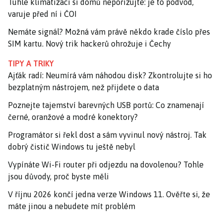
Tuhle klimatizaci si domů nepořizujte: je to podvod,
varuje před ní i ČOI
Nemáte signál? Možná vám právě někdo krade číslo přes
SIM kartu. Nový trik hackerů ohrožuje i Čechy
TIPY A TRIKY
Ajťák radí: Neumírá vám náhodou disk? Zkontrolujte si ho
bezplatným nástrojem, než přijdete o data
Poznejte tajemství barevných USB portů: Co znamenají
černé, oranžové a modré konektory?
Programátor si řekl dost a sám vyvinul nový nástroj. Tak
dobrý čistič Windows tu ještě nebyl
Vypínáte Wi-Fi router při odjezdu na dovolenou? Tohle
jsou důvody, proč byste měli
V říjnu 2026 končí jedna verze Windows 11. Ověřte si, že
máte jinou a nebudete mít problém