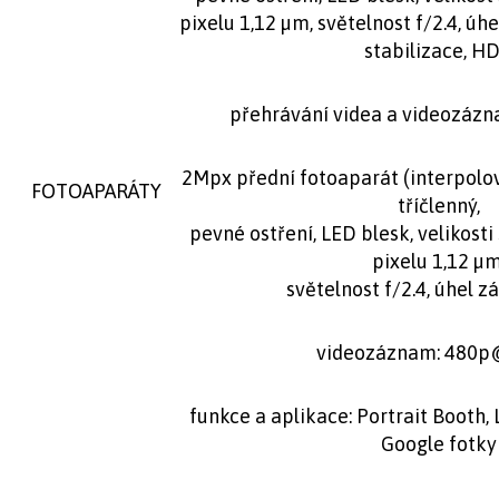
pixelu 1,12 µm, světelnost f/2.4, úhe
stabilizace, H
přehrávání videa a videozáz
2Mpx přední fotoaparát (interpolo
FOTOAPARÁTY
tříčlenný,
pevné ostření, LED blesk, velikosti 
pixelu 1,12 µm
světelnost f/2.4, úhel z
videozáznam: 480p
funkce a aplikace: Portrait Booth, L
Google fotky