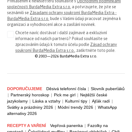
Přihlášením k newsletteru souhlasíte s
Obchodními podmínkami
společnosti BurdaMedia Extra s.r.o.
a potvrzujete, že jste se
seznámili se
Zásadami ochrany soukromí BurdaMedia Extra -
BurdaMedia Extra s.r.o.
bude s Vašimi údaji pracovat zejména k
organizaci a vyhodnocení akce a zasílání novinek.
Chcete navíc dostávat i další zajímavé a exkluzivní
informace od našich partnerů? Pokud souhlasíte se
zpracováním údajů k tomuto účelu podle
Zásad ochrany
soukromí BurdaMedia Extra s.r.o.
, zaškrtněte toto pole.
© 2003—2026 BurdaMedia Extra s.r.o.
DOPORUČUJEME
Děsivá telefonní čísla
|
Slovník puberťáků
|
Partnerský horoskop
|
Pick me girl
|
Nejtěžší české
jazykolamy
|
Láska a vztahy
|
Kulturní tipy
|
Ajťák radí
|
Svátky a prázdniny 2026
|
Módní trendy 2026
|
WhatsApp
alternativy 2026
RECEPTY A VAŘENÍ
Vepřová panenka
|
Fazolky na
smetaně
|
Čokoládové muffiny
|
Banánový chlebíček
|
Chili