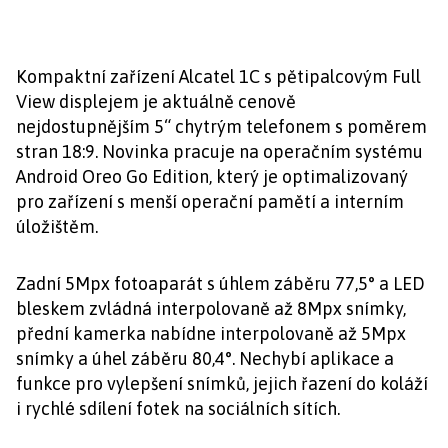
Kompaktní zařízení Alcatel 1C s pětipalcovým Full
View displejem je aktuálně cenově
nejdostupnějším 5“ chytrým telefonem s poměrem
stran 18:9. Novinka pracuje na operačním systému
Android Oreo Go Edition, který je optimalizovaný
pro zařízení s menší operační pamětí a interním
úložištěm.
Zadní 5Mpx fotoaparát s úhlem záběru 77,5° a LED
bleskem zvládná interpolovaně až 8Mpx snímky,
přední kamerka nabídne interpolovaně až 5Mpx
snímky a úhel záběru 80,4°. Nechybí aplikace a
funkce pro vylepšení snímků, jejich řazení do koláží
i rychlé sdílení fotek na sociálních sítích.