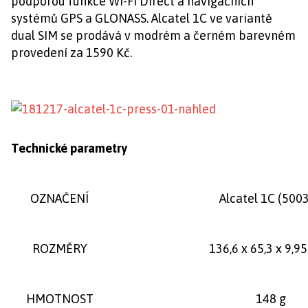
podporou funkce Wi-Fi Direct a navigačních
systémů GPS a GLONASS. Alcatel 1C ve variantě
dual SIM se prodává v modrém a černém barevném
provedení za 1590 Kč.
Technické parametry
OZNAČENÍ
Alcatel 1C (500
ROZMĚRY
136,6 x 65,3 x 9,
HMOTNOST
148 g