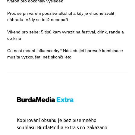
tvaroh pro dokonalý výsledek
Proč se při vaření používá alkohol a kdy je vhodné zvolit
náhradu. Vždy se totiž neodpaří
Víkend pro sebe: 5 tipů kam vyrazit na festival, drink, rande a
do kina
Co nosí módní influencerky? Následující barevné kombinace
musíte vyzkoušet, než skončí léto
Kopírování obsahu je bez písemného
souhlasu BurdaMedia Extra s.r.o. zakázano