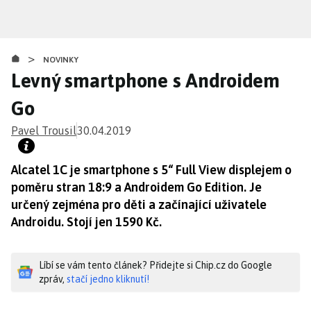
Přejít
k
hlavnímu
>
obsahu
NOVINKY
Levný smartphone s Androidem
Go
Pavel Trousil
30.04.2019
Alcatel 1C je smartphone s 5“ Full View displejem o
poměru stran 18:9 a Androidem Go Edition. Je
určený zejména pro děti a začínající uživatele
Androidu. Stojí jen 1590 Kč.
Líbí se vám tento článek? Přidejte si Chip.cz do Google
zpráv,
stačí jedno kliknutí!