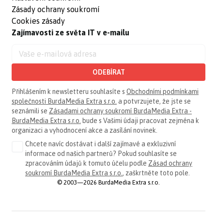
Zásady ochrany soukromí
Cookies zásady
Zajímavosti ze světa IT v e-mailu
ODEBÍRAT
Přihlášením k newsletteru souhlasíte s
Obchodními podmínkami
společnosti BurdaMedia Extra s.r.o.
a potvrzujete, že jste se
seznámili se
Zásadami ochrany soukromí BurdaMedia Extra -
BurdaMedia Extra s.r.o.
bude s Vašimi údaji pracovat zejména k
organizaci a vyhodnocení akce a zasílání novinek.
Chcete navíc dostávat i další zajímavé a exkluzivní
informace od našich partnerů? Pokud souhlasíte se
zpracováním údajů k tomuto účelu podle
Zásad ochrany
soukromí BurdaMedia Extra s.r.o.
, zaškrtněte toto pole.
© 2003—2026 BurdaMedia Extra s.r.o.