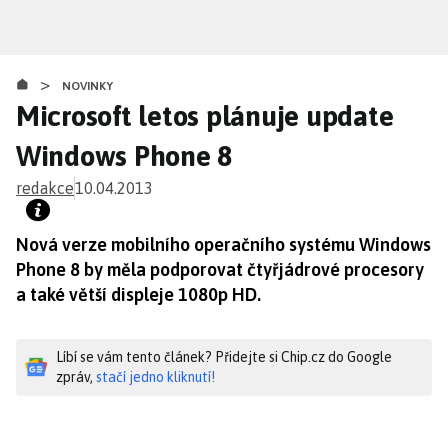
Přejít
k
hlavnímu
>
obsahu
NOVINKY
Microsoft letos plánuje update
Windows Phone 8
redakce
10.04.2013
Nová verze mobilního operačního systému Windows
Phone 8 by měla podporovat čtyřjádrové procesory
a také větší displeje 1080p HD.
Líbí se vám tento článek? Přidejte si Chip.cz do Google
zpráv,
stačí jedno kliknutí!