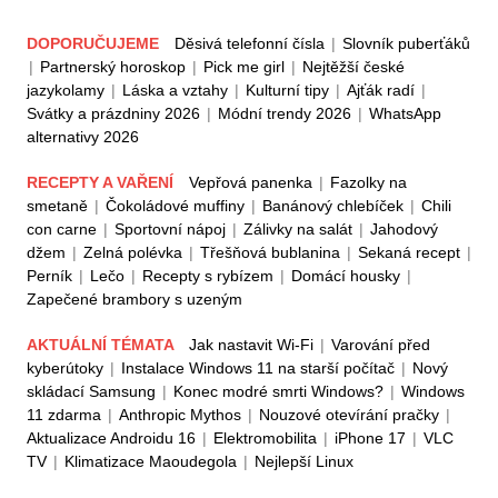
DOPORUČUJEME
Děsivá telefonní čísla
|
Slovník puberťáků
|
Partnerský horoskop
|
Pick me girl
|
Nejtěžší české
jazykolamy
|
Láska a vztahy
|
Kulturní tipy
|
Ajťák radí
|
Svátky a prázdniny 2026
|
Módní trendy 2026
|
WhatsApp
alternativy 2026
RECEPTY A VAŘENÍ
Vepřová panenka
|
Fazolky na
smetaně
|
Čokoládové muffiny
|
Banánový chlebíček
|
Chili
con carne
|
Sportovní nápoj
|
Zálivky na salát
|
Jahodový
džem
|
Zelná polévka
|
Třešňová bublanina
|
Sekaná recept
|
Perník
|
Lečo
|
Recepty s rybízem
|
Domácí housky
|
Zapečené brambory s uzeným
AKTUÁLNÍ TÉMATA
Jak nastavit Wi-Fi
|
Varování před
kyberútoky
|
Instalace Windows 11 na starší počítač
|
Nový
skládací Samsung
|
Konec modré smrti Windows?
|
Windows
11 zdarma
|
Anthropic Mythos
|
Nouzové otevírání pračky
|
Aktualizace Androidu 16
|
Elektromobilita
|
iPhone 17
|
VLC
TV
|
Klimatizace Maoudegola
|
Nejlepší Linux