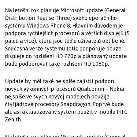
Na letošní rok plánuje Microsoft update (General
Distribution Realise Three) svého operačního
systému Windows Phone 8. Hlavním důvodem je
podpora rychlejších procesorů a větších displejů (5
palců a více), které jsou teď u uživatelů oblíbené.
Současná verze systému totiž podporuje pouze
displeje do rozlišení HD 720p a plánovaný update
bude podporovat také rozlišení HD 1080p.
Update by měl také nejspíše zajistit podporu
nových výkonných procesorů Qualcomm – Nokia
nejspíše ve svých novýcj modelech použije
čtyřjádrové procesory
Snapdragon. Poprvé bude
ale asi aktualizovaný systém použit v mobilu HTC
Zenith.
Na letošní rok plánuje Microsoft update (General