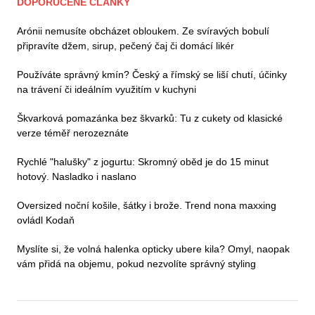
DOPORUČENÉ ČLÁNKY
Arónii nemusíte obcházet obloukem. Ze svíravých bobulí
připravíte džem, sirup, pečený čaj či domácí likér
Používáte správný kmín? Český a římský se liší chutí, účinky
na trávení či ideálním využitím v kuchyni
Škvarková pomazánka bez škvarků: Tu z cukety od klasické
verze téměř nerozeznáte
Rychlé "halušky" z jogurtu: Skromný oběd je do 15 minut
hotový. Nasladko i naslano
Oversized noční košile, šátky i brože. Trend nona maxxing
ovládl Kodaň
Myslíte si, že volná halenka opticky ubere kila? Omyl, naopak
vám přidá na objemu, pokud nezvolíte správný styling