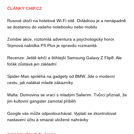
ČLÁNKY CHIP.CZ
Rusové útočí na hotelové Wi-Fi sítě. Ovládnou je a nenápadně
se dostanou do vašeho notebooku nebo mobilu
Zombie akce, roztomilá adventura a psychologický horor.
Srpnová nabídka PS Plus je opravdu rozmanitá
Recenze: Ještě lehčí a štíhlejší Samsung Galaxy Z Flip8. Ale
foťák zůstává jen základní
Spider-Man spoléhá na gadgety od BMW. Jde o moderní
cestu, jak nalákat mladé zákazníky
Mafia: Domovina se vrací s mladým Salierim. Tvůrci přiznali, že
jim kultovní gangster zamotal příběh
Google vás může odposlouchávat. Vyplatí se zkontrolovat
nastavení účtu a smazat uložené nahrávky