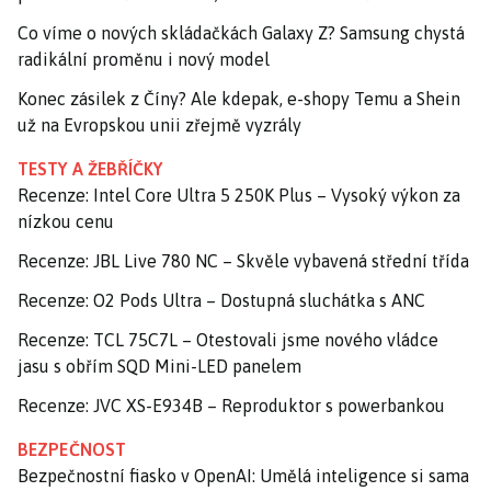
Co víme o nových skládačkách Galaxy Z? Samsung chystá
radikální proměnu i nový model
Konec zásilek z Číny? Ale kdepak, e-shopy Temu a Shein
už na Evropskou unii zřejmě vyzrály
TESTY A ŽEBŘÍČKY
Recenze: Intel Core Ultra 5 250K Plus – Vysoký výkon za
nízkou cenu
Recenze: JBL Live 780 NC – Skvěle vybavená střední třída
Recenze: O2 Pods Ultra – Dostupná sluchátka s ANC
Recenze: TCL 75C7L – Otestovali jsme nového vládce
jasu s obřím SQD Mini-LED panelem
Recenze: JVC XS-E934B – Reproduktor s powerbankou
BEZPEČNOST
Bezpečnostní fiasko v OpenAI: Umělá inteligence si sama