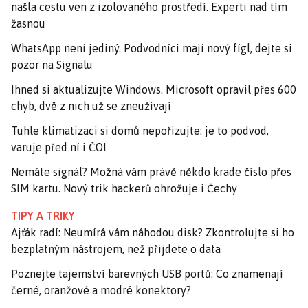
našla cestu ven z izolovaného prostředí. Experti nad tím
žasnou
WhatsApp není jediný. Podvodníci mají nový fígl, dejte si
pozor na Signalu
Ihned si aktualizujte Windows. Microsoft opravil přes 600
chyb, dvě z nich už se zneužívají
Tuhle klimatizaci si domů nepořizujte: je to podvod,
varuje před ní i ČOI
Nemáte signál? Možná vám právě někdo krade číslo přes
SIM kartu. Nový trik hackerů ohrožuje i Čechy
TIPY A TRIKY
Ajťák radí: Neumírá vám náhodou disk? Zkontrolujte si ho
bezplatným nástrojem, než přijdete o data
Poznejte tajemství barevných USB portů: Co znamenají
černé, oranžové a modré konektory?