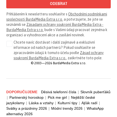
ODEBÍRAT
Přihlášením k newsletteru souhlasíte s
Obchodními podmínkami
společnosti BurdaMedia Extra s.r.o.
a potvrzujete, že jste se
seznámili se
Zásadami ochrany soukromí BurdaMedia Extra -
BurdaMedia Extra s.r.o.
bude s Vašimi údaji pracovat zejména k
organizaci a vyhodnocení akce a zasílání novinek.
Chcete navíc dostávat i další zajímavé a exkluzivní
informace od našich partnerů? Pokud souhlasíte se
zpracováním údajů k tomuto účelu podle
Zásad ochrany
soukromí BurdaMedia Extra s.r.o.
, zaškrtněte toto pole.
© 2003—2026 BurdaMedia Extra s.r.o.
DOPORUČUJEME
Děsivá telefonní čísla
|
Slovník puberťáků
|
Partnerský horoskop
|
Pick me girl
|
Nejtěžší české
jazykolamy
|
Láska a vztahy
|
Kulturní tipy
|
Ajťák radí
|
Svátky a prázdniny 2026
|
Módní trendy 2026
|
WhatsApp
alternativy 2026