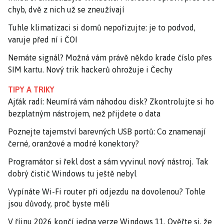
chyb, dvě z nich už se zneužívají
Tuhle klimatizaci si domů nepořizujte: je to podvod,
varuje před ní i ČOI
Nemáte signál? Možná vám právě někdo krade číslo přes
SIM kartu. Nový trik hackerů ohrožuje i Čechy
TIPY A TRIKY
Ajťák radí: Neumírá vám náhodou disk? Zkontrolujte si ho
bezplatným nástrojem, než přijdete o data
Poznejte tajemství barevných USB portů: Co znamenají
černé, oranžové a modré konektory?
Programátor si řekl dost a sám vyvinul nový nástroj. Tak
dobrý čistič Windows tu ještě nebyl
Vypínáte Wi-Fi router při odjezdu na dovolenou? Tohle
jsou důvody, proč byste měli
V říjnu 2026 končí jedna verze Windows 11. Ověřte si, že