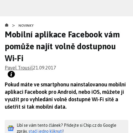
Přejít
k
hlavnímu
>
obsahu
NOVINKY
Mobilní aplikace Facebook vám
pomůže najít volně dostupnou
Wi-Fi
Pavel Trousil
21.09.2017
Pokud máte ve smartphonu nainstalovanou mobilní
aplikaci Facebook pro Android, nebo iOS, můžete ji
využít pro vyhledání volně dostupné Wi-Fi sítě a
ušetřit si tak mobilní data.
Líbí se vám tento článek? Přidejte si Chip.cz do Google
zpráv,
stačí jedno kliknutí!