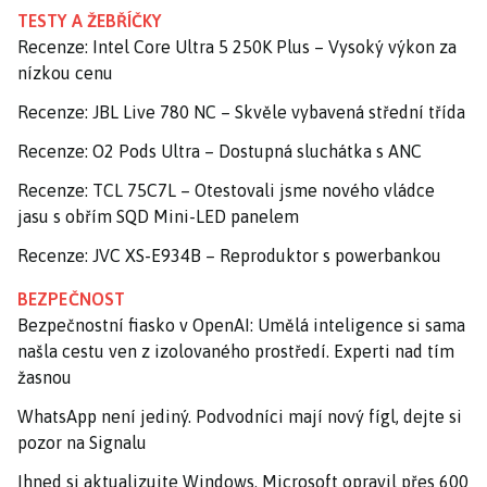
TESTY A ŽEBŘÍČKY
Recenze: Intel Core Ultra 5 250K Plus – Vysoký výkon za
nízkou cenu
Recenze: JBL Live 780 NC – Skvěle vybavená střední třída
Recenze: O2 Pods Ultra – Dostupná sluchátka s ANC
Recenze: TCL 75C7L – Otestovali jsme nového vládce
jasu s obřím SQD Mini-LED panelem
Recenze: JVC XS-E934B – Reproduktor s powerbankou
BEZPEČNOST
Bezpečnostní fiasko v OpenAI: Umělá inteligence si sama
našla cestu ven z izolovaného prostředí. Experti nad tím
žasnou
WhatsApp není jediný. Podvodníci mají nový fígl, dejte si
pozor na Signalu
Ihned si aktualizujte Windows. Microsoft opravil přes 600