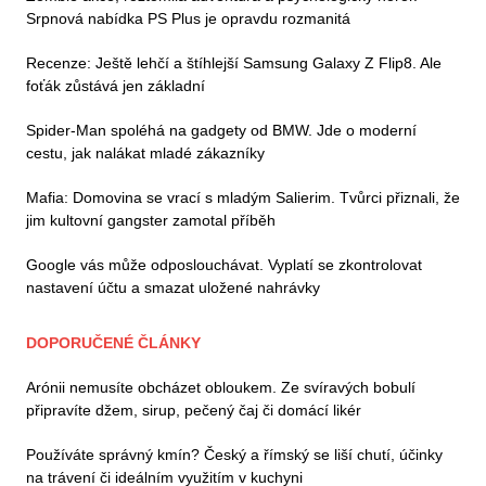
Srpnová nabídka PS Plus je opravdu rozmanitá
Recenze: Ještě lehčí a štíhlejší Samsung Galaxy Z Flip8. Ale
foťák zůstává jen základní
Spider-Man spoléhá na gadgety od BMW. Jde o moderní
cestu, jak nalákat mladé zákazníky
Mafia: Domovina se vrací s mladým Salierim. Tvůrci přiznali, že
jim kultovní gangster zamotal příběh
Google vás může odposlouchávat. Vyplatí se zkontrolovat
nastavení účtu a smazat uložené nahrávky
DOPORUČENÉ ČLÁNKY
Arónii nemusíte obcházet obloukem. Ze svíravých bobulí
připravíte džem, sirup, pečený čaj či domácí likér
Používáte správný kmín? Český a římský se liší chutí, účinky
na trávení či ideálním využitím v kuchyni