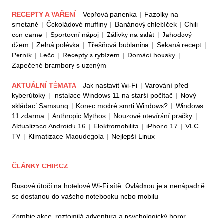
RECEPTY A VAŘENÍ
Vepřová panenka
|
Fazolky na
smetaně
|
Čokoládové muffiny
|
Banánový chlebíček
|
Chili
con carne
|
Sportovní nápoj
|
Zálivky na salát
|
Jahodový
džem
|
Zelná polévka
|
Třešňová bublanina
|
Sekaná recept
|
Perník
|
Lečo
|
Recepty s rybízem
|
Domácí housky
|
Zapečené brambory s uzeným
AKTUÁLNÍ TÉMATA
Jak nastavit Wi-Fi
|
Varování před
kyberútoky
|
Instalace Windows 11 na starší počítač
|
Nový
skládací Samsung
|
Konec modré smrti Windows?
|
Windows
11 zdarma
|
Anthropic Mythos
|
Nouzové otevírání pračky
|
Aktualizace Androidu 16
|
Elektromobilita
|
iPhone 17
|
VLC
TV
|
Klimatizace Maoudegola
|
Nejlepší Linux
ČLÁNKY CHIP.CZ
Rusové útočí na hotelové Wi-Fi sítě. Ovládnou je a nenápadně
se dostanou do vašeho notebooku nebo mobilu
Zombie akce, roztomilá adventura a psychologický horor.