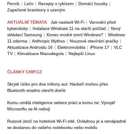
Perník
|
Lečo
|
Recepty s rybízem
|
Domácí housky
|
Zapečené brambory s uzeným
AKTUÁLNÍ TÉMATA
Jak nastavit Wi-Fi
|
Varování před
kyberútoky
|
Instalace Windows 11 na starší počítač
|
Nový
skládací Samsung
|
Konec modré smrti Windows?
|
Windows
11 zdarma
|
Anthropic Mythos
|
Nouzové otevírání pračky
|
Aktualizace Androidu 16
|
Elektromobilita
|
iPhone 17
|
VLC
TV
|
Klimatizace Maoudegola
|
Nejlepší Linux
ČLÁNKY CHIP.CZ
Skryté riziko pro dva miliony aut: Hackeři mohou přes
Bluetooth snadno otevřít dveře
Komu umělá inteligence sebere práci a komu ne: Vývojář
Microsoftu se AI nebojí
Rusové útočí na hotelové Wi-Fi sítě. Ovládnou je a nenápadně
se dostanou do vašeho notebooku nebo mobilu