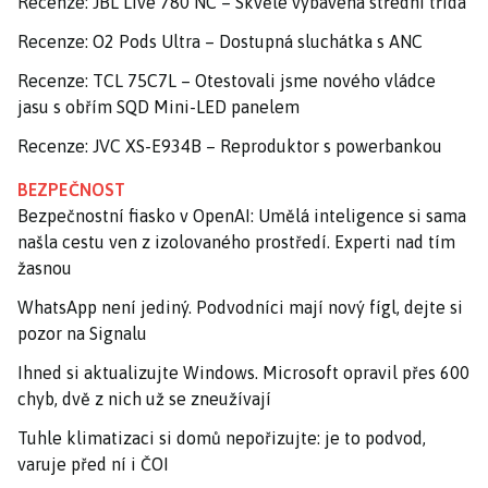
Recenze: JBL Live 780 NC – Skvěle vybavená střední třída
Recenze: O2 Pods Ultra – Dostupná sluchátka s ANC
Recenze: TCL 75C7L – Otestovali jsme nového vládce
jasu s obřím SQD Mini-LED panelem
Recenze: JVC XS-E934B – Reproduktor s powerbankou
BEZPEČNOST
Bezpečnostní fiasko v OpenAI: Umělá inteligence si sama
našla cestu ven z izolovaného prostředí. Experti nad tím
žasnou
WhatsApp není jediný. Podvodníci mají nový fígl, dejte si
pozor na Signalu
Ihned si aktualizujte Windows. Microsoft opravil přes 600
chyb, dvě z nich už se zneužívají
Tuhle klimatizaci si domů nepořizujte: je to podvod,
varuje před ní i ČOI