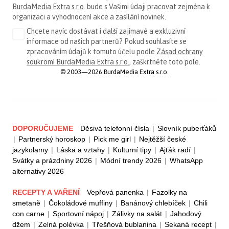
BurdaMedia Extra s.r.o.
bude s Vašimi údaji pracovat zejména k
organizaci a vyhodnocení akce a zasílání novinek.
Chcete navíc dostávat i další zajímavé a exkluzivní
informace od našich partnerů? Pokud souhlasíte se
zpracováním údajů k tomuto účelu podle
Zásad ochrany
soukromí BurdaMedia Extra s.r.o.
, zaškrtněte toto pole.
© 2003—2026 BurdaMedia Extra s.r.o.
DOPORUČUJEME
Děsivá telefonní čísla
|
Slovník puberťáků
|
Partnerský horoskop
|
Pick me girl
|
Nejtěžší české
jazykolamy
|
Láska a vztahy
|
Kulturní tipy
|
Ajťák radí
|
Svátky a prázdniny 2026
|
Módní trendy 2026
|
WhatsApp
alternativy 2026
RECEPTY A VAŘENÍ
Vepřová panenka
|
Fazolky na
smetaně
|
Čokoládové muffiny
|
Banánový chlebíček
|
Chili
con carne
|
Sportovní nápoj
|
Zálivky na salát
|
Jahodový
džem
|
Zelná polévka
|
Třešňová bublanina
|
Sekaná recept
|