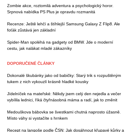
Zombie akce, roztomilá adventura a psychologický horor.
Srpnová nabídka PS Plus je opravdu rozmanitá
Recenze: Ještě lehčí a štíhlejší Samsung Galaxy Z Flip8. Ale
foťák zůstává jen základní
Spider-Man spoléhá na gadgety od BMW. Jde o moderní
cestu, jak nalákat mladé zákazníky
DOPORUČENÉ ČLÁNKY
Dokonalé škubánky jako od babičky: Starý trik s rozpuštěným
tukem z nich vykouzlí krásně hladké kousky
Jídelníček na mateřské: Někdy jsem celý den nejedla a večer
vybílila lednici, říká čtyřnásobná máma a radí, jak to změnit
Medouškova bábovka se švestkami chutná naprosto úžasně.
Místo váhy si vystačíte s hrnkem
Recept na langoše podle ČSN: Jak dosáhnout křupavé kůrky a