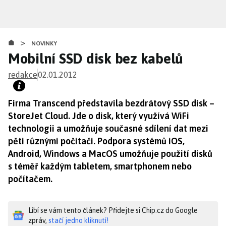
Přejít
k
hlavnímu
>
obsahu
NOVINKY
Mobilní SSD disk bez kabelů
redakce
02.01.2012
Firma Transcend představila bezdrátový SSD disk –
StoreJet Cloud. Jde o disk, který využívá WiFi
technologii a umožňuje současné sdílení dat mezi
pěti různými počítači. Podpora systémů iOS,
Android, Windows a MacOS umožňuje použití disků
s téměř každým tabletem, smartphonem nebo
počítačem.
Líbí se vám tento článek? Přidejte si Chip.cz do Google
zpráv,
stačí jedno kliknutí!