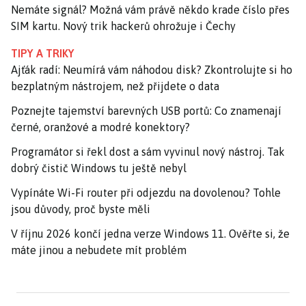
Nemáte signál? Možná vám právě někdo krade číslo přes
SIM kartu. Nový trik hackerů ohrožuje i Čechy
TIPY A TRIKY
Ajťák radí: Neumírá vám náhodou disk? Zkontrolujte si ho
bezplatným nástrojem, než přijdete o data
Poznejte tajemství barevných USB portů: Co znamenají
černé, oranžové a modré konektory?
Programátor si řekl dost a sám vyvinul nový nástroj. Tak
dobrý čistič Windows tu ještě nebyl
Vypínáte Wi-Fi router při odjezdu na dovolenou? Tohle
jsou důvody, proč byste měli
V říjnu 2026 končí jedna verze Windows 11. Ověřte si, že
máte jinou a nebudete mít problém