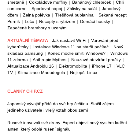
smetaně
|
Čokoládové muffiny
|
Banánový chlebíček
|
Chili
con carne
|
Sportovní nápoj
|
Zálivky na salát
|
Jahodový
džem
|
Zelná polévka
|
Třešňová bublanina
|
Sekaná recept
|
Perník
|
Lečo
|
Recepty s rybízem
|
Domácí housky
|
Zapečené brambory s uzeným
AKTUÁLNÍ TÉMATA
Jak nastavit Wi-Fi
|
Varování před
kyberútoky
|
Instalace Windows 11 na starší počítač
|
Nový
skládací Samsung
|
Konec modré smrti Windows?
|
Windows
11 zdarma
|
Anthropic Mythos
|
Nouzové otevírání pračky
|
Aktualizace Androidu 16
|
Elektromobilita
|
iPhone 17
|
VLC
TV
|
Klimatizace Maoudegola
|
Nejlepší Linux
ČLÁNKY CHIP.CZ
Japonský vývojář přidá do své hry češtinu. Stačil zájem
jediného uživatele i vřelý vztah obou zemí
Rusové inovovali své drony. Expert objevil nový systém ladění
antén, který odolá rušení signálu