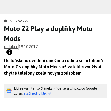
Přejít
k
hlavnímu
>
obsahu
NOVINKY
Moto Z2 Play a doplňky Moto
Mods
redakce
19.10.2017
Od loňského uvedení umožnila rodina smartphonů
Moto Z s doplňky Moto Mods uživatelům využívat
chytré telefony zcela novým způsobem.
Líbí se vám tento článek? Přidejte si Chip.cz do Google
zpráv,
stačí jedno kliknutí!