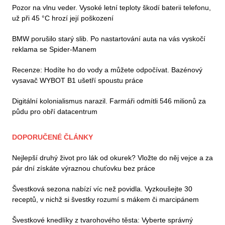
Pozor na vlnu veder. Vysoké letní teploty škodí baterii telefonu,
už při 45 °C hrozí její poškození
BMW porušilo starý slib. Po nastartování auta na vás vyskočí
reklama se Spider-Manem
Recenze: Hodíte ho do vody a můžete odpočívat. Bazénový
vysavač WYBOT B1 ušetří spoustu práce
Digitální kolonialismus narazil. Farmáři odmítli 546 milionů za
půdu pro obří datacentrum
DOPORUČENÉ ČLÁNKY
Nejlepší druhý život pro lák od okurek? Vložte do něj vejce a za
pár dní získáte výraznou chuťovku bez práce
Švestková sezona nabízí víc než povidla. Vyzkoušejte 30
receptů, v nichž si švestky rozumí s mákem či marcipánem
Švestkové knedlíky z tvarohového těsta: Vyberte správný