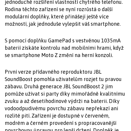
jednoduché rozšíření vlastností chytrého telefonu.
Rodina těchto zařízení se nyní rozrůstá o další
modulární doplňky, které přinášejí ještě více
možností, jak jednoduše vylepšit váš smartphone.
S pomocí doplňku GamePad s vestvěnou 1035mA
baterií získáte kontrolu nad mobilními hrami, když
se smartphone Moto Z změní na herní konzoli.
První verze přídavného reproduktoru JBL
SoundBoost pomohla uživatelům rozjet tu pravou
zábavu. Druhá generace JBL SoundBoost 2 jim
pomůže užívat si party díky mimořádně kvalitnímu
zvuku a až desetihodinové výdrži na baterii. Díky
vodoodpudivému povrchu zábavu nepřekazí ani
rozlité pití. Zařízení je dostupné v červeném,
modrém a černém provedení s propracovanější
povrchovou úpravou pro lepší držení. Doplněk je