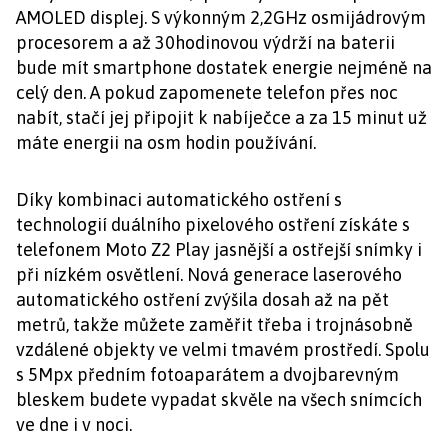
AMOLED displej. S výkonným 2,2GHz osmijádrovým
procesorem a až 30hodinovou výdrží na baterii
bude mít smartphone dostatek energie nejméně na
celý den. A pokud zapomenete telefon přes noc
nabít, stačí jej připojit k nabíječce a za 15 minut už
máte energii na osm hodin používání.
Díky kombinaci automatického ostření s
technologií duálního pixelového ostření získáte s
telefonem Moto Z2 Play jasnější a ostřejší snímky i
při nízkém osvětlení. Nová generace laserového
automatického ostření zvýšila dosah až na pět
metrů, takže můžete zaměřit třeba i trojnásobně
vzdálené objekty ve velmi tmavém prostředí. Spolu
s 5Mpx předním fotoaparátem a dvojbarevným
bleskem budete vypadat skvěle na všech snímcích
ve dne i v noci.