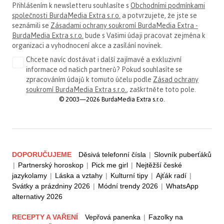
Přihlášením k newsletteru souhlasíte s
Obchodními podmínkami
společnosti BurdaMedia Extra s.r.o.
a potvrzujete, že jste se
seznámili se
Zásadami ochrany soukromí BurdaMedia Extra -
BurdaMedia Extra s.r.o.
bude s Vašimi údaji pracovat zejména k
organizaci a vyhodnocení akce a zasílání novinek.
Chcete navíc dostávat i další zajímavé a exkluzivní
informace od našich partnerů? Pokud souhlasíte se
zpracováním údajů k tomuto účelu podle
Zásad ochrany
soukromí BurdaMedia Extra s.r.o.
, zaškrtněte toto pole.
© 2003—2026 BurdaMedia Extra s.r.o.
DOPORUČUJEME
Děsivá telefonní čísla
|
Slovník puberťáků
|
Partnerský horoskop
|
Pick me girl
|
Nejtěžší české
jazykolamy
|
Láska a vztahy
|
Kulturní tipy
|
Ajťák radí
|
Svátky a prázdniny 2026
|
Módní trendy 2026
|
WhatsApp
alternativy 2026
RECEPTY A VAŘENÍ
Vepřová panenka
|
Fazolky na