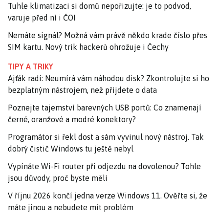
Tuhle klimatizaci si domů nepořizujte: je to podvod,
varuje před ní i ČOI
Nemáte signál? Možná vám právě někdo krade číslo přes
SIM kartu. Nový trik hackerů ohrožuje i Čechy
TIPY A TRIKY
Ajťák radí: Neumírá vám náhodou disk? Zkontrolujte si ho
bezplatným nástrojem, než přijdete o data
Poznejte tajemství barevných USB portů: Co znamenají
černé, oranžové a modré konektory?
Programátor si řekl dost a sám vyvinul nový nástroj. Tak
dobrý čistič Windows tu ještě nebyl
Vypínáte Wi-Fi router při odjezdu na dovolenou? Tohle
jsou důvody, proč byste měli
V říjnu 2026 končí jedna verze Windows 11. Ověřte si, že
máte jinou a nebudete mít problém