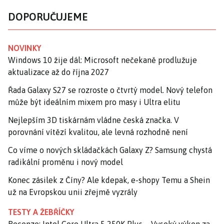
DOPORUČUJEME
NOVINKY
Windows 10 žije dál: Microsoft nečekaně prodlužuje
aktualizace až do října 2027
Řada Galaxy S27 se rozroste o čtvrtý model. Nový telefon
může být ideálním mixem pro masy i Ultra elitu
Nejlepším 3D tiskárnám vládne česká značka. V
porovnání vítězí kvalitou, ale levná rozhodně není
Co víme o nových skládačkách Galaxy Z? Samsung chystá
radikální proměnu i nový model
Konec zásilek z Číny? Ale kdepak, e-shopy Temu a Shein
už na Evropskou unii zřejmě vyzrály
TESTY A ŽEBŘÍČKY
Recenze: Intel Core Ultra 5 250K Plus – Vysoký výkon za