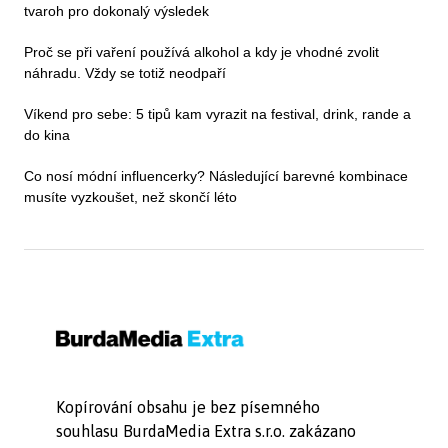
tvaroh pro dokonalý výsledek
Proč se při vaření používá alkohol a kdy je vhodné zvolit
náhradu. Vždy se totiž neodpaří
Víkend pro sebe: 5 tipů kam vyrazit na festival, drink, rande a
do kina
Co nosí módní influencerky? Následující barevné kombinace
musíte vyzkoušet, než skončí léto
Kopírování obsahu je bez písemného
souhlasu BurdaMedia Extra s.r.o. zakázano