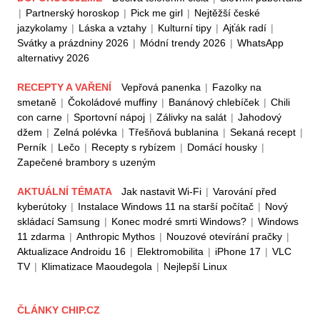
|
Partnerský horoskop
|
Pick me girl
|
Nejtěžší české
jazykolamy
|
Láska a vztahy
|
Kulturní tipy
|
Ajťák radí
|
Svátky a prázdniny 2026
|
Módní trendy 2026
|
WhatsApp
alternativy 2026
RECEPTY A VAŘENÍ
Vepřová panenka
|
Fazolky na
smetaně
|
Čokoládové muffiny
|
Banánový chlebíček
|
Chili
con carne
|
Sportovní nápoj
|
Zálivky na salát
|
Jahodový
džem
|
Zelná polévka
|
Třešňová bublanina
|
Sekaná recept
|
Perník
|
Lečo
|
Recepty s rybízem
|
Domácí housky
|
Zapečené brambory s uzeným
AKTUÁLNÍ TÉMATA
Jak nastavit Wi-Fi
|
Varování před
kyberútoky
|
Instalace Windows 11 na starší počítač
|
Nový
skládací Samsung
|
Konec modré smrti Windows?
|
Windows
11 zdarma
|
Anthropic Mythos
|
Nouzové otevírání pračky
|
Aktualizace Androidu 16
|
Elektromobilita
|
iPhone 17
|
VLC
TV
|
Klimatizace Maoudegola
|
Nejlepší Linux
ČLÁNKY CHIP.CZ