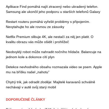
Aplikace Find pomáhá najít ztracený nebo ukradený telefon.
Samsung ale ukončil jeho podporu u starších telefonů Galaxy
Restart routeru pomáhá vyřešit problémy s připojením.
Nevytahujte ho ale rovnou ze zásuvky
Netflix Premium slibuje 4K, ale nestačí za něj jen platit. O
kvalitu obrazu vás může ošidit i prohlížeč
Neobvyklý robot může nahradit nočního hlídače. Balancuje na
jednom kole a dokonce cítí plyn
Detekce nevhodného obsahu rozmazala video se psem. Apple
mu na bříšku našel „nahotu“
Chytrý trik, jak odradit zloděje: Majitelé karavanů schválně
nechávají v autě svůj starý mobil
DOPORUČENÉ ČLÁNKY