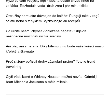
Rýže se vám vždycky lepí? Možná děláte chybu hned na
začátku. Rozhoduje voda, druh zrna i pár minut klidu
Ostružiny nemusíte dávat jen do koláče: Fungují také v ragú,
salátu nebo s fenyklem. Vyzkoušejte 30 receptů
Co určitě nesmí chybět v obložené bagetě? Objevte
nekonečné možnosti rychlé svačiny
Ani olej, ani smetana: Díky bílému vínu bude vaše kuřecí maso
křehké a šťavnaté
Proč si ženy pořizují druhý zásnubní prsten? Toto je trend
travel ring
Čtyři věci, které o Whitney Houston možná nevíte: Odmítl ji
bratr Michaela Jacksona a měla milenku