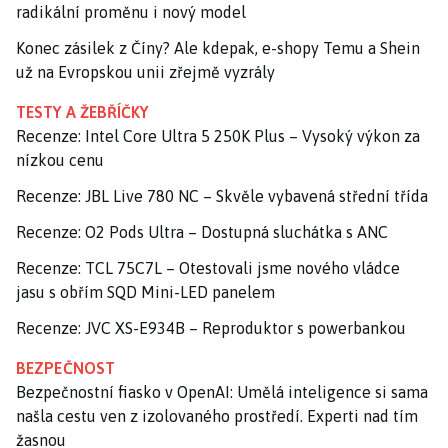
radikální proměnu i nový model
Konec zásilek z Číny? Ale kdepak, e-shopy Temu a Shein
už na Evropskou unii zřejmě vyzrály
TESTY A ŽEBŘÍČKY
Recenze: Intel Core Ultra 5 250K Plus – Vysoký výkon za
nízkou cenu
Recenze: JBL Live 780 NC – Skvěle vybavená střední třída
Recenze: O2 Pods Ultra – Dostupná sluchátka s ANC
Recenze: TCL 75C7L – Otestovali jsme nového vládce
jasu s obřím SQD Mini-LED panelem
Recenze: JVC XS-E934B – Reproduktor s powerbankou
BEZPEČNOST
Bezpečnostní fiasko v OpenAI: Umělá inteligence si sama
našla cestu ven z izolovaného prostředí. Experti nad tím
žasnou