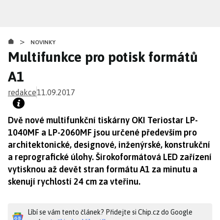
Přejít
k
hlavnímu
>
obsahu
NOVINKY
Multifunkce pro potisk formátů
A1
redakce
11.09.2017
Dvě nové multifunkční tiskárny OKI Teriostar LP-
1040MF a LP-2060MF jsou určené především pro
architektonické, designové, inženýrské, konstrukční
a reprografické úlohy. Širokoformátová LED zařízení
vytisknou až devět stran formátu A1 za minutu a
skenují rychlostí 24 cm za vteřinu.
Líbí se vám tento článek? Přidejte si Chip.cz do Google