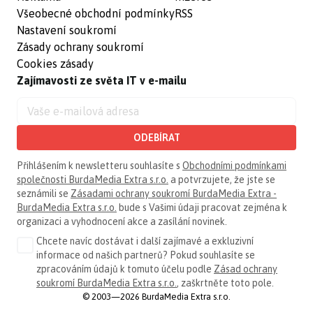
Všeobecné obchodní podmínky
RSS
Nastavení soukromí
Zásady ochrany soukromí
Cookies zásady
Zajímavosti ze světa IT v e-mailu
ODEBÍRAT
Přihlášením k newsletteru souhlasíte s
Obchodními podmínkami
společnosti BurdaMedia Extra s.r.o.
a potvrzujete, že jste se
seznámili se
Zásadami ochrany soukromí BurdaMedia Extra -
BurdaMedia Extra s.r.o.
bude s Vašimi údaji pracovat zejména k
organizaci a vyhodnocení akce a zasílání novinek.
Chcete navíc dostávat i další zajímavé a exkluzivní
informace od našich partnerů? Pokud souhlasíte se
zpracováním údajů k tomuto účelu podle
Zásad ochrany
soukromí BurdaMedia Extra s.r.o.
, zaškrtněte toto pole.
© 2003—2026 BurdaMedia Extra s.r.o.