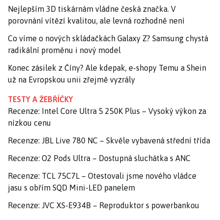
Nejlepším 3D tiskárnám vládne česká značka. V
porovnání vítězí kvalitou, ale levná rozhodně není
Co víme o nových skládačkách Galaxy Z? Samsung chystá
radikální proměnu i nový model
Konec zásilek z Číny? Ale kdepak, e-shopy Temu a Shein
už na Evropskou unii zřejmě vyzrály
TESTY A ŽEBŘÍČKY
Recenze: Intel Core Ultra 5 250K Plus – Vysoký výkon za
nízkou cenu
Recenze: JBL Live 780 NC – Skvěle vybavená střední třída
Recenze: O2 Pods Ultra – Dostupná sluchátka s ANC
Recenze: TCL 75C7L – Otestovali jsme nového vládce
jasu s obřím SQD Mini-LED panelem
Recenze: JVC XS-E934B – Reproduktor s powerbankou