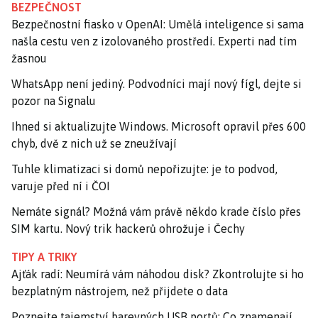
BEZPEČNOST
Bezpečnostní fiasko v OpenAI: Umělá inteligence si sama
našla cestu ven z izolovaného prostředí. Experti nad tím
žasnou
WhatsApp není jediný. Podvodníci mají nový fígl, dejte si
pozor na Signalu
Ihned si aktualizujte Windows. Microsoft opravil přes 600
chyb, dvě z nich už se zneužívají
Tuhle klimatizaci si domů nepořizujte: je to podvod,
varuje před ní i ČOI
Nemáte signál? Možná vám právě někdo krade číslo přes
SIM kartu. Nový trik hackerů ohrožuje i Čechy
TIPY A TRIKY
Ajťák radí: Neumírá vám náhodou disk? Zkontrolujte si ho
bezplatným nástrojem, než přijdete o data
Poznejte tajemství barevných USB portů: Co znamenají