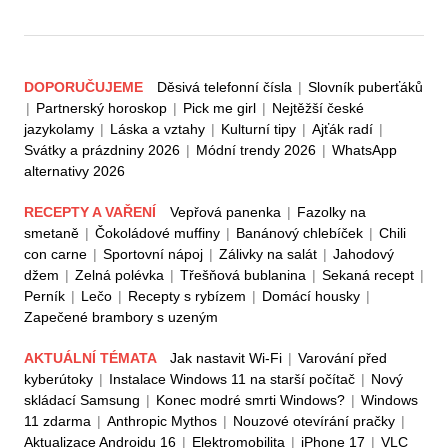
DOPORUČUJEME
Děsivá telefonní čísla
|
Slovník puberťáků
|
Partnerský horoskop
|
Pick me girl
|
Nejtěžší české
jazykolamy
|
Láska a vztahy
|
Kulturní tipy
|
Ajťák radí
|
Svátky a prázdniny 2026
|
Módní trendy 2026
|
WhatsApp
alternativy 2026
RECEPTY A VAŘENÍ
Vepřová panenka
|
Fazolky na
smetaně
|
Čokoládové muffiny
|
Banánový chlebíček
|
Chili
con carne
|
Sportovní nápoj
|
Zálivky na salát
|
Jahodový
džem
|
Zelná polévka
|
Třešňová bublanina
|
Sekaná recept
|
Perník
|
Lečo
|
Recepty s rybízem
|
Domácí housky
|
Zapečené brambory s uzeným
AKTUÁLNÍ TÉMATA
Jak nastavit Wi-Fi
|
Varování před
kyberútoky
|
Instalace Windows 11 na starší počítač
|
Nový
skládací Samsung
|
Konec modré smrti Windows?
|
Windows
11 zdarma
|
Anthropic Mythos
|
Nouzové otevírání pračky
|
Aktualizace Androidu 16
|
Elektromobilita
|
iPhone 17
|
VLC