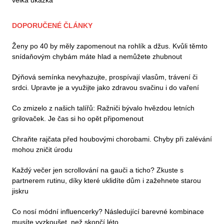
DOPORUČENÉ ČLÁNKY
Ženy po 40 by měly zapomenout na rohlík a džus. Kvůli těmto
snídaňovým chybám máte hlad a nemůžete zhubnout
Dýňová semínka nevyhazujte, prospívají vlasům, trávení či
srdci. Upravte je a využijte jako zdravou svačinu i do vaření
Co zmizelo z našich talířů: Ražniči bývalo hvězdou letních
grilovaček. Je čas si ho opět připomenout
Chraňte rajčata před houbovými chorobami. Chyby při zalévání
mohou zničit úrodu
Každý večer jen scrollování na gauči a ticho? Zkuste s
partnerem rutinu, díky které uklidíte dům i zažehnete starou
jiskru
Co nosí módní influencerky? Následující barevné kombinace
musíte vyzkoušet, než skončí léto