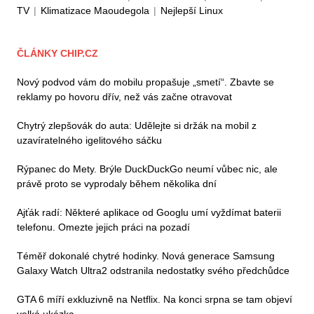
TV
|
Klimatizace Maoudegola
|
Nejlepší Linux
ČLÁNKY CHIP.CZ
Nový podvod vám do mobilu propašuje „smetí“. Zbavte se
reklamy po hovoru dřív, než vás začne otravovat
Chytrý zlepšovák do auta: Udělejte si držák na mobil z
uzavíratelného igelitového sáčku
Rýpanec do Mety. Brýle DuckDuckGo neumí vůbec nic, ale
právě proto se vyprodaly během několika dní
Ajťák radí: Některé aplikace od Googlu umí vyždímat baterii
telefonu. Omezte jejich práci na pozadí
Téměř dokonalé chytré hodinky. Nová generace Samsung
Galaxy Watch Ultra2 odstranila nedostatky svého předchůdce
GTA 6 míří exkluzivně na Netflix. Na konci srpna se tam objeví
velká ukázka