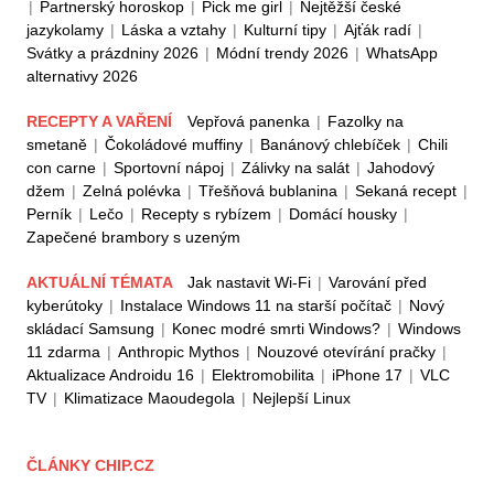
|
Partnerský horoskop
|
Pick me girl
|
Nejtěžší české
jazykolamy
|
Láska a vztahy
|
Kulturní tipy
|
Ajťák radí
|
Svátky a prázdniny 2026
|
Módní trendy 2026
|
WhatsApp
alternativy 2026
RECEPTY A VAŘENÍ
Vepřová panenka
|
Fazolky na
smetaně
|
Čokoládové muffiny
|
Banánový chlebíček
|
Chili
con carne
|
Sportovní nápoj
|
Zálivky na salát
|
Jahodový
džem
|
Zelná polévka
|
Třešňová bublanina
|
Sekaná recept
|
Perník
|
Lečo
|
Recepty s rybízem
|
Domácí housky
|
Zapečené brambory s uzeným
AKTUÁLNÍ TÉMATA
Jak nastavit Wi-Fi
|
Varování před
kyberútoky
|
Instalace Windows 11 na starší počítač
|
Nový
skládací Samsung
|
Konec modré smrti Windows?
|
Windows
11 zdarma
|
Anthropic Mythos
|
Nouzové otevírání pračky
|
Aktualizace Androidu 16
|
Elektromobilita
|
iPhone 17
|
VLC
TV
|
Klimatizace Maoudegola
|
Nejlepší Linux
ČLÁNKY CHIP.CZ