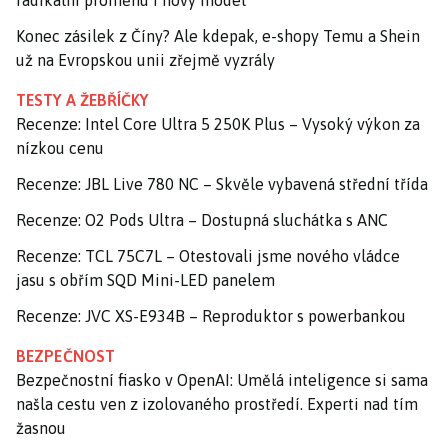
Konec zásilek z Číny? Ale kdepak, e-shopy Temu a Shein
už na Evropskou unii zřejmě vyzrály
TESTY A ŽEBŘÍČKY
Recenze: Intel Core Ultra 5 250K Plus – Vysoký výkon za
nízkou cenu
Recenze: JBL Live 780 NC – Skvěle vybavená střední třída
Recenze: O2 Pods Ultra – Dostupná sluchátka s ANC
Recenze: TCL 75C7L – Otestovali jsme nového vládce
jasu s obřím SQD Mini-LED panelem
Recenze: JVC XS-E934B – Reproduktor s powerbankou
BEZPEČNOST
Bezpečnostní fiasko v OpenAI: Umělá inteligence si sama
našla cestu ven z izolovaného prostředí. Experti nad tím
žasnou