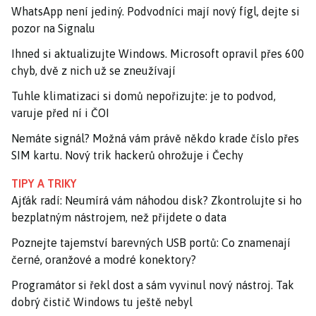
WhatsApp není jediný. Podvodníci mají nový fígl, dejte si
pozor na Signalu
Ihned si aktualizujte Windows. Microsoft opravil přes 600
chyb, dvě z nich už se zneužívají
Tuhle klimatizaci si domů nepořizujte: je to podvod,
varuje před ní i ČOI
Nemáte signál? Možná vám právě někdo krade číslo přes
SIM kartu. Nový trik hackerů ohrožuje i Čechy
TIPY A TRIKY
Ajťák radí: Neumírá vám náhodou disk? Zkontrolujte si ho
bezplatným nástrojem, než přijdete o data
Poznejte tajemství barevných USB portů: Co znamenají
černé, oranžové a modré konektory?
Programátor si řekl dost a sám vyvinul nový nástroj. Tak
dobrý čistič Windows tu ještě nebyl