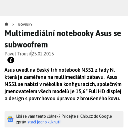
Přejít
k
hlavnímu
>
obsahu
NOVINKY
Multimediální notebooky Asus se
subwoofrem
Pavel Trousil
25.02.2015
Asus uvedl na český trh notebook N551 z řady N,
která je zaměřena na multimediální zábavu. Asus
N551 se nabízí v několika konfiguracích, společným
jmenovatelem všech modelů je 15,6“ Full HD displej
a design s povrchovou úpravou z broušeného kovu.
Líbí se vám tento článek? Přidejte si Chip.cz do Google
zpráv,
stačí jedno kliknutí!