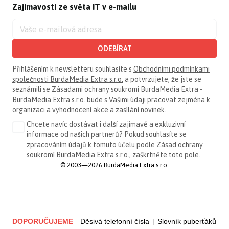
Zajímavosti ze světa IT v e-mailu
ODEBÍRAT
Přihlášením k newsletteru souhlasíte s
Obchodními podmínkami
společnosti BurdaMedia Extra s.r.o.
a potvrzujete, že jste se
seznámili se
Zásadami ochrany soukromí BurdaMedia Extra -
BurdaMedia Extra s.r.o.
bude s Vašimi údaji pracovat zejména k
organizaci a vyhodnocení akce a zasílání novinek.
Chcete navíc dostávat i další zajímavé a exkluzivní
informace od našich partnerů? Pokud souhlasíte se
zpracováním údajů k tomuto účelu podle
Zásad ochrany
soukromí BurdaMedia Extra s.r.o.
, zaškrtněte toto pole.
© 2003—2026 BurdaMedia Extra s.r.o.
DOPORUČUJEME
Děsivá telefonní čísla
|
Slovník puberťáků