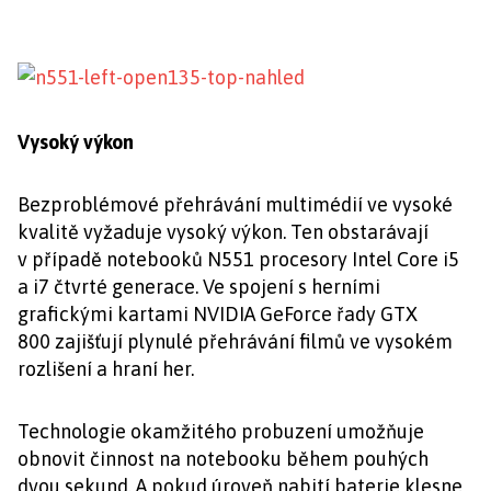
Vysoký výkon
Bezproblémové přehrávání multimédií ve vysoké
kvalitě vyžaduje vysoký výkon. Ten obstarávají
v případě notebooků N551 procesory Intel Core i5
a i7 čtvrté generace. Ve spojení s herními
grafickými kartami NVIDIA GeForce řady GTX
800 zajišťují plynulé přehrávání filmů ve vysokém
rozlišení a hraní her.
Technologie okamžitého probuzení umožňuje
obnovit činnost na notebooku během pouhých
dvou sekund. A pokud úroveň nabití baterie klesne