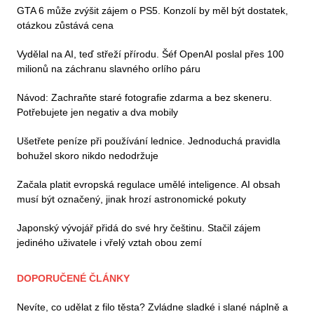
GTA 6 může zvýšit zájem o PS5. Konzolí by měl být dostatek,
otázkou zůstává cena
Vydělal na AI, teď střeží přírodu. Šéf OpenAI poslal přes 100
milionů na záchranu slavného orlího páru
Návod: Zachraňte staré fotografie zdarma a bez skeneru.
Potřebujete jen negativ a dva mobily
Ušetřete peníze při používání lednice. Jednoduchá pravidla
bohužel skoro nikdo nedodržuje
Začala platit evropská regulace umělé inteligence. AI obsah
musí být označený, jinak hrozí astronomické pokuty
Japonský vývojář přidá do své hry češtinu. Stačil zájem
jediného uživatele i vřelý vztah obou zemí
DOPORUČENÉ ČLÁNKY
Nevíte, co udělat z filo těsta? Zvládne sladké i slané náplně a