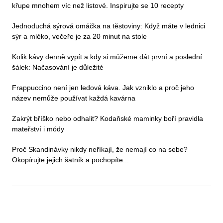
křupe mnohem víc než listové. Inspirujte se 10 recepty
Jednoduchá sýrová omáčka na těstoviny: Když máte v lednici
sýr a mléko, večeře je za 20 minut na stole
Kolik kávy denně vypít a kdy si můžeme dát první a poslední
šálek: Načasování je důležité
Frappuccino není jen ledová káva. Jak vzniklo a proč jeho
název nemůže používat každá kavárna
Zakrýt bříško nebo odhalit? Kodaňské maminky boří pravidla
mateřství i módy
Proč Skandinávky nikdy neříkají, že nemají co na sebe?
Okopírujte jejich šatník a pochopíte...