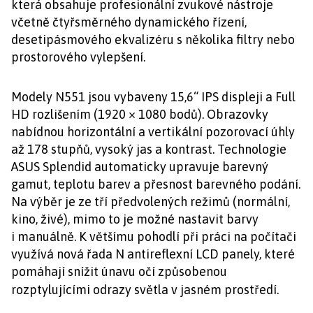
která obsahuje profesionální zvukové nástroje
včetně čtyřsměrného dynamického řízení,
desetipásmového ekvalizéru s několika filtry nebo
prostorového vylepšení.
Modely N551 jsou vybaveny 15,6“ IPS displeji a Full
HD rozlišením (1920 × 1080 bodů). Obrazovky
nabídnou horizontální a vertikální pozorovací úhly
až 178 stupňů, vysoký jas a kontrast. Technologie
ASUS Splendid automaticky upravuje barevný
gamut, teplotu barev a přesnost barevného podání.
Na výběr je ze tří předvolených režimů (normální,
kino, živé), mimo to je možné nastavit barvy
i manuálně. K většímu pohodlí při práci na počítači
využívá nová řada N antireflexní LCD panely, které
pomáhají snížit únavu očí způsobenou
rozptylujícími odrazy světla v jasném prostředí.