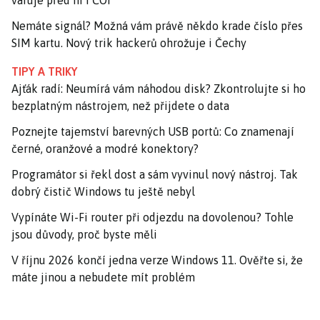
Nemáte signál? Možná vám právě někdo krade číslo přes
SIM kartu. Nový trik hackerů ohrožuje i Čechy
TIPY A TRIKY
Ajťák radí: Neumírá vám náhodou disk? Zkontrolujte si ho
bezplatným nástrojem, než přijdete o data
Poznejte tajemství barevných USB portů: Co znamenají
černé, oranžové a modré konektory?
Programátor si řekl dost a sám vyvinul nový nástroj. Tak
dobrý čistič Windows tu ještě nebyl
Vypínáte Wi-Fi router při odjezdu na dovolenou? Tohle
jsou důvody, proč byste měli
V říjnu 2026 končí jedna verze Windows 11. Ověřte si, že
máte jinou a nebudete mít problém