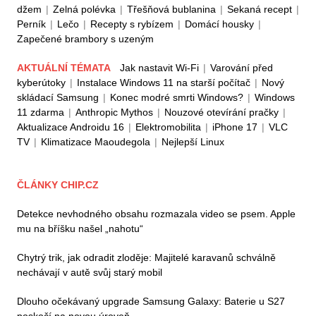
džem
|
Zelná polévka
|
Třešňová bublanina
|
Sekaná recept
|
Perník
|
Lečo
|
Recepty s rybízem
|
Domácí housky
|
Zapečené brambory s uzeným
AKTUÁLNÍ TÉMATA
Jak nastavit Wi-Fi
|
Varování před
kyberútoky
|
Instalace Windows 11 na starší počítač
|
Nový
skládací Samsung
|
Konec modré smrti Windows?
|
Windows
11 zdarma
|
Anthropic Mythos
|
Nouzové otevírání pračky
|
Aktualizace Androidu 16
|
Elektromobilita
|
iPhone 17
|
VLC
TV
|
Klimatizace Maoudegola
|
Nejlepší Linux
ČLÁNKY CHIP.CZ
Detekce nevhodného obsahu rozmazala video se psem. Apple
mu na bříšku našel „nahotu“
Chytrý trik, jak odradit zloděje: Majitelé karavanů schválně
nechávají v autě svůj starý mobil
Dlouho očekávaný upgrade Samsung Galaxy: Baterie u S27
poskočí na novou úroveň