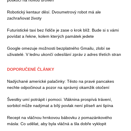
Robotický kentaur děsí. Dvoumetrový robot má ale
zachraňovat životy
Futuristické taxi bez řidiče je zase o krok blíž. Bude si s vámi
povídat a řekne, kolem kterých památek jedete
Google omezuje možnosti bezplatného Gmailu, zlobí se
uživatelé. V lednu ukončí odesílání zpráv z adres třetích stran
DOPORUČENÉ ČLÁNKY
Nadýchané americké palačinky: Těsto na pravé pancakes
nechte odpočinout a pozor na správný okamžik otočení
Švestky umí potrápit i pomoci. Vláknina prospívá trávení,
sorbitol může nadýmat a bílý povlak není plíseň ani špína
Recept na vláčnou hrnkovou bábovku z pomazánkového
másla: Co udělat, aby byla vláčná a šla dobře vyklopit