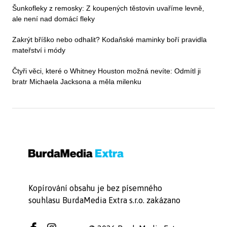
Šunkofleky z remosky: Z koupených těstovin uvaříme levně,
ale není nad domácí fleky
Zakrýt bříško nebo odhalit? Kodaňské maminky boří pravidla
mateřství i módy
Čtyři věci, které o Whitney Houston možná nevíte: Odmítl ji
bratr Michaela Jacksona a měla milenku
Kopírování obsahu je bez písemného
souhlasu BurdaMedia Extra s.r.o. zakázano