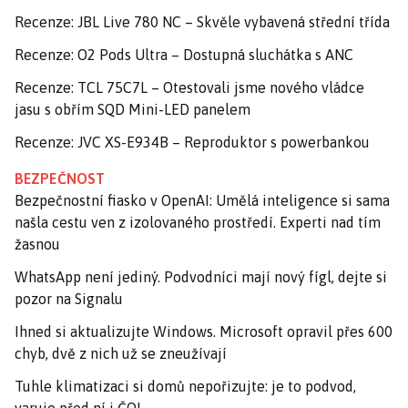
Recenze: JBL Live 780 NC – Skvěle vybavená střední třída
Recenze: O2 Pods Ultra – Dostupná sluchátka s ANC
Recenze: TCL 75C7L – Otestovali jsme nového vládce
jasu s obřím SQD Mini-LED panelem
Recenze: JVC XS-E934B – Reproduktor s powerbankou
BEZPEČNOST
Bezpečnostní fiasko v OpenAI: Umělá inteligence si sama
našla cestu ven z izolovaného prostředí. Experti nad tím
žasnou
WhatsApp není jediný. Podvodníci mají nový fígl, dejte si
pozor na Signalu
Ihned si aktualizujte Windows. Microsoft opravil přes 600
chyb, dvě z nich už se zneužívají
Tuhle klimatizaci si domů nepořizujte: je to podvod,
varuje před ní i ČOI