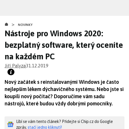
Přejít
k
hlavnímu
>
obsahu
NOVINKY
Nástroje pro Windows 2020:
bezplatný software, který oceníte
na každém PC
Jiří Palyza
31.12.2019
Nový začátek s reinstalovanými Windows je často
nejlepším lékem dýchavičného systému. Nebo jste si
koupili nový počítač? Doporučíme vám sadu
nástrojů, které budou vždy dobrými pomocníky.
Líbí se vám tento článek? Přidejte si Chip.cz do Google
zpráv,
stačí jedno kliknutí!