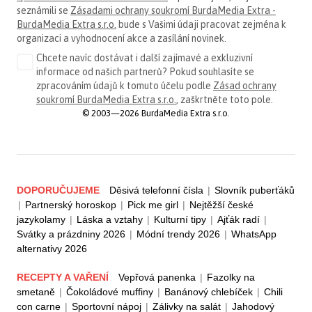
seznámili se
Zásadami ochrany soukromí BurdaMedia Extra -
BurdaMedia Extra s.r.o.
bude s Vašimi údaji pracovat zejména k
organizaci a vyhodnocení akce a zasílání novinek.
Chcete navíc dostávat i další zajímavé a exkluzivní
informace od našich partnerů? Pokud souhlasíte se
zpracováním údajů k tomuto účelu podle
Zásad ochrany
soukromí BurdaMedia Extra s.r.o.
, zaškrtněte toto pole.
© 2003—2026 BurdaMedia Extra s.r.o.
DOPORUČUJEME
Děsivá telefonní čísla
|
Slovník puberťáků
|
Partnerský horoskop
|
Pick me girl
|
Nejtěžší české
jazykolamy
|
Láska a vztahy
|
Kulturní tipy
|
Ajťák radí
|
Svátky a prázdniny 2026
|
Módní trendy 2026
|
WhatsApp
alternativy 2026
RECEPTY A VAŘENÍ
Vepřová panenka
|
Fazolky na
smetaně
|
Čokoládové muffiny
|
Banánový chlebíček
|
Chili
con carne
|
Sportovní nápoj
|
Zálivky na salát
|
Jahodový