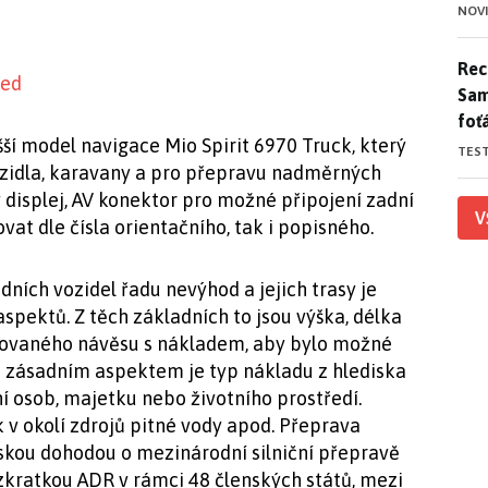
NOV
Rece
Rece
Sam
foť
ší model navigace Mio Spirit 6970 Truck, který
TES
ozidla, karavany a pro přepravu nadměrných
 displej, AV konektor pro možné připojení zadní
V
at dle čísla orientačního, tak i popisného.
ních vozidel řadu nevýhod a jejich trasy je
spektů. Z těch základních to jsou výška, délka
vovaného návěsu s nákladem, aby bylo možné
m zásadním aspektem je typ nákladu z hlediska
 osob, majetku nebo životního prostředí.
v okolí zdrojů pitné vody apod. Přeprava
skou dohodou o mezinárodní silniční přepravě
zkratkou ADR v rámci 48 členských států, mezi