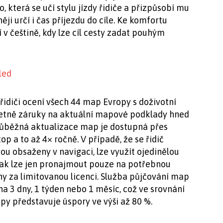
o, která se učí stylu jízdy řidiče a přizpůsobí mu
ěji určí i čas příjezdu do cíle. Ke komfortu
 v češtině, kdy lze cíl cesty zadat pouhým
řidiči ocení všech 44 map Evropy s doživotní
etně záruky na aktuální mapové podklady hned
růběžná aktualizace map je dostupná přes
 a to až 4× ročně. V případě, že se řidič
sou obsaženy v navigaci, lze využít ojedinělou
tak lze jen pronajmout pouze na potřebnou
ny za limitovanou licenci. Služba půjčování map
 3 dny, 1 týden nebo 1 měsíc, což ve srovnání
py představuje úspory ve výši až 80 %.