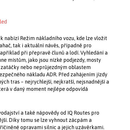
k nabízí Režim nákladního vozu, kde lze vložit
hač, tak i aktuální návěs, případně pro
apříklad při přepravě člunů a lodí. Vyhledání a
ne místům, jako jsou nízké podjezdy, mosty
tré zatáčky nebo neprůjezdným oblastem
ezpečného nákladu ADR. Před zahájením jízdy
ch tras – nejrychlejší, nejkratší, nejsnadnější a
, která v daný moment nejlépe odpovídá
odajství a také nápovědy od IQ Routes pro
ější. Díky tomu se lze vyhnout zácpám a
íčiněné opravami silnic a jejich uzávěrkami.