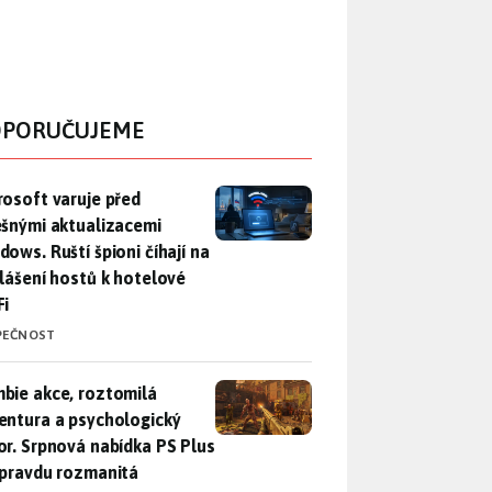
PORUČUJEME
rosoft varuje před falešnými aktualizacemi Windows. Ruští špio
rosoft varuje před
ešnými aktualizacemi
dows. Ruští špioni číhají na
hlášení hostů k hotelové
Fi
PEČNOST
bie akce, roztomilá adventura a psychologický horor. Srpnová
bie akce, roztomilá
entura a psychologický
or. Srpnová nabídka PS Plus
opravdu rozmanitá