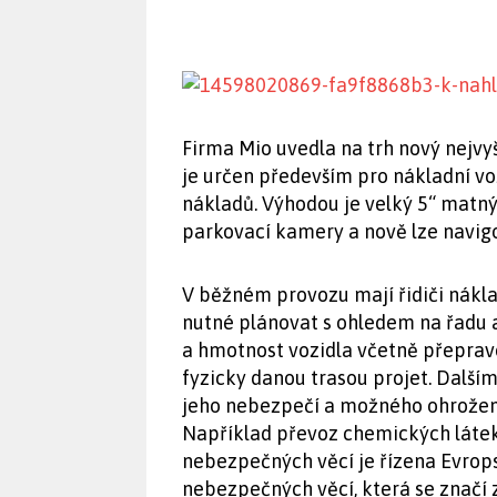
Firma Mio uvedla na trh nový nejvyš
je určen především pro nákladní v
nákladů. Výhodou je velký 5“ matný
parkovací kamery a nově lze navigov
V běžném provozu mají řidiči náklad
nutné plánovat s ohledem na řadu a
a hmotnost vozidla včetně přepra
fyzicky danou trasou projet. Další
jeho nebezpečí a možného ohrožení
Například převoz chemických látek 
nebezpečných věcí je řízena Evrop
nebezpečných věcí, která se značí 