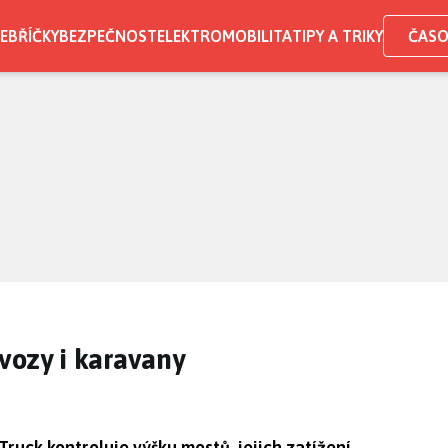
EBŘÍČKY
BEZPEČNOST
ELEKTROMOBILITA
TIPY A TRIKY
ČASO
vozy i karavany
ruck kontroluje výšku mostů, jejich zatížení,