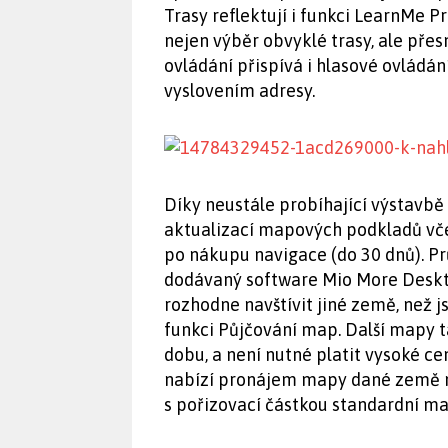
Trasy reflektují i funkci LearnMe Pr
nejen výběr obvyklé trasy, ale přesn
ovládání přispívá i hlasové ovládání
vyslovením adresy.
Díky neustále probíhající výstavbě 
aktualizací mapových podkladů vč
po nákupu navigace (do 30 dnů). P
dodávaný software Mio More Desktop
rozhodne navštívit jiné země, než j
funkci Půjčování map. Další mapy 
dobu, a není nutné platit vysoké ce
nabízí pronájem mapy dané země na
s pořizovací částkou standardní ma