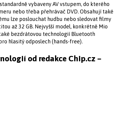
u standardně vybaveny AV vstupem, do kterého
kameru nebo třeba přehrávač DVD. Obsahují také
rému lze poslouchat hudbu nebo sledovat filmy
itou až 32 GB. Nejvyšší model, konkrétně Mio
 také bezdrátovou technologií Bluetooth
ro hlasitý odposlech (hands-free).
hnologií od redakce Chip.cz –