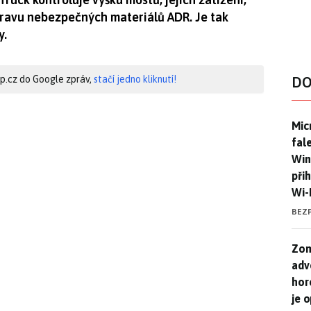
pravu nebezpečných materiálů ADR. Je tak
y.
hip.cz do Google zpráv,
stačí jedno kliknutí!
DO
Mic
Mic
fal
Win
při
Wi-
BEZ
Zom
Zom
adv
hor
je 