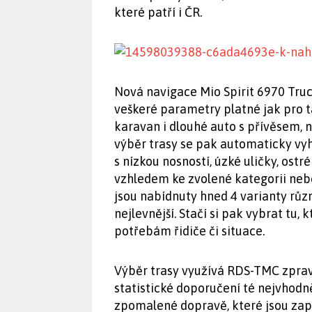
které patří i ČR.
Nová navigace Mio Spirit 6970 Truc
veškeré parametry platné jak pro ta
karavan i dlouhé auto s přívěsem, n
výběr trasy se pak automaticky vyh
s nízkou nosností, úzké uličky, os
vzhledem ke zvolené kategorii neb
jsou nabídnuty hned 4 varianty různý
nejlevnější. Stačí si pak vybrat tu
potřebám řidiče či situace.
Výběr trasy využívá RDS-TMC zprav
statistické doporučení té nejvhodn
zpomalené dopravě, které jsou zapř