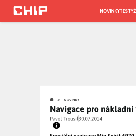
Přejít
k
NOVINKY
TESTY
Ž
hlavnímu
obsahu
>
NOVINKY
Navigace pro nákladní 
Pavel Trousil
30.07.2014
Speciální navigace Mio Spirit 6970 T