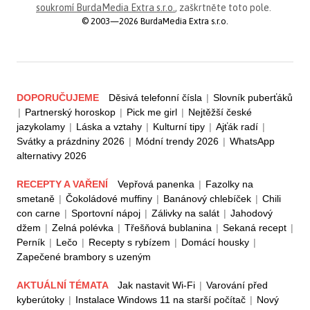
soukromí BurdaMedia Extra s.r.o.
, zaškrtněte toto pole.
© 2003—2026 BurdaMedia Extra s.r.o.
DOPORUČUJEME
Děsivá telefonní čísla
|
Slovník puberťáků
|
Partnerský horoskop
|
Pick me girl
|
Nejtěžší české
jazykolamy
|
Láska a vztahy
|
Kulturní tipy
|
Ajťák radí
|
Svátky a prázdniny 2026
|
Módní trendy 2026
|
WhatsApp
alternativy 2026
RECEPTY A VAŘENÍ
Vepřová panenka
|
Fazolky na
smetaně
|
Čokoládové muffiny
|
Banánový chlebíček
|
Chili
con carne
|
Sportovní nápoj
|
Zálivky na salát
|
Jahodový
džem
|
Zelná polévka
|
Třešňová bublanina
|
Sekaná recept
|
Perník
|
Lečo
|
Recepty s rybízem
|
Domácí housky
|
Zapečené brambory s uzeným
AKTUÁLNÍ TÉMATA
Jak nastavit Wi-Fi
|
Varování před
kyberútoky
|
Instalace Windows 11 na starší počítač
|
Nový