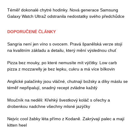
Téměř dokonalé chytré hodinky. Nová generace Samsung
Galaxy Watch Ultra2 odstranila nedostatky svého předchůdce
DOPORUČENÉ ČLÁNKY
Sangria není jen víno s ovocem. Pravá španělská verze stojí
na kvalitním základu a detailu, který mění výslednou chuť
Pizza bez mouky, po které nemusíte mít výčitky. Low carb
pizza z mozzarelly je bez lepku, cukru a má více bílkovin
Anglické palačinky jsou vláčné, chutnají božsky a díky máslu se
téměř nepřipalují, snadný recept zvládne každý
Moučník na neděli: Křehký švestkový koláč s ořechy a
drobenkou nadchne všechny mlsné jazýčky
Nejvíc cool žabky léta přímo z Kodaně. Zakrývají palec a mají
kitten heel