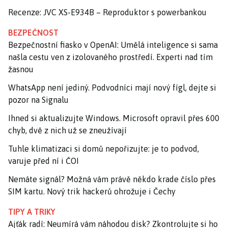
Recenze: JVC XS-E934B – Reproduktor s powerbankou
BEZPEČNOST
Bezpečnostní fiasko v OpenAI: Umělá inteligence si sama
našla cestu ven z izolovaného prostředí. Experti nad tím
žasnou
WhatsApp není jediný. Podvodníci mají nový fígl, dejte si
pozor na Signalu
Ihned si aktualizujte Windows. Microsoft opravil přes 600
chyb, dvě z nich už se zneužívají
Tuhle klimatizaci si domů nepořizujte: je to podvod,
varuje před ní i ČOI
Nemáte signál? Možná vám právě někdo krade číslo přes
SIM kartu. Nový trik hackerů ohrožuje i Čechy
TIPY A TRIKY
Ajťák radí: Neumírá vám náhodou disk? Zkontrolujte si ho