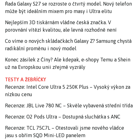
Řada Galaxy S27 se rozroste o čtvrtý model. Nový telefon
může být ideálním mixem pro masy i Ultra elitu
Nejlepším 3D tiskárnám vládne česká značka. V
porovnání vítězí kvalitou, ale levná rozhodně není
Co víme o nových skládačkách Galaxy Z? Samsung chystá
radikální proměnu i nový model
Konec zásilek z Číny? Ale kdepak, e-shopy Temu a Shein
už na Evropskou unii zřejmě vyzrály
TESTY A ŽEBŘÍČKY
Recenze: Intel Core Ultra 5 250K Plus – Vysoký výkon za
nízkou cenu
Recenze: JBL Live 780 NC – Skvěle vybavená střední třída
Recenze: O2 Pods Ultra – Dostupná sluchátka s ANC
Recenze: TCL 75C7L – Otestovali jsme nového vládce
jasu s obřím SQD Mini-LED panelem