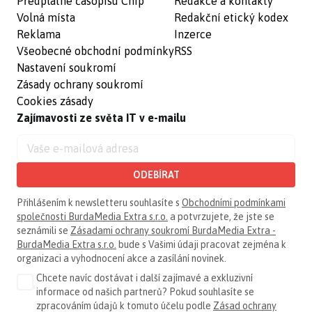
Předplatné časopisu Chip
Redakce a kontakty
Volná místa
Redakční etický kodex
Reklama
Inzerce
Všeobecné obchodní podmínky
RSS
Nastavení soukromí
Zásady ochrany soukromí
Cookies zásady
Zajímavosti ze světa IT v e-mailu
ODEBÍRAT
Přihlášením k newsletteru souhlasíte s
Obchodními podmínkami
společnosti BurdaMedia Extra s.r.o.
a potvrzujete, že jste se
seznámili se
Zásadami ochrany soukromí BurdaMedia Extra -
BurdaMedia Extra s.r.o.
bude s Vašimi údaji pracovat zejména k
organizaci a vyhodnocení akce a zasílání novinek.
Chcete navíc dostávat i další zajímavé a exkluzivní
informace od našich partnerů? Pokud souhlasíte se
zpracováním údajů k tomuto účelu podle
Zásad ochrany