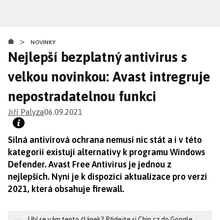
Přejít
k
hlavnímu
>
obsahu
NOVINKY
Nejlepší bezplatný antivirus s
velkou novinkou: Avast intregruje
nepostradatelnou funkci
Jiří Palyza
06.09.2021
Silná antivirová ochrana nemusí nic stát a i v této
kategorii existují alternativy k programu Windows
Defender. Avast Free Antivirus je jednou z
nejlepších. Nyní je k dispozici aktualizace pro verzi
2021, která obsahuje firewall.
Líbí se vám tento článek? Přidejte si Chip.cz do Google