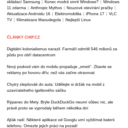
skládací Samsung
|
Konec modré smrti Windows?
|
Windows
11 zdarma
|
Anthropic Mythos
|
Nouzové otevírání pračky
|
Aktualizace Androidu 16
|
Elektromobilita
|
iPhone 17
|
VLC
TV
|
Klimatizace Maoudegola
|
Nejlepší Linux
ČLÁNKY CHIP.CZ
Digitální kolonialismus narazil. Farmáři odmítli 546 milionů za
půdu pro obří datacentrum
Nový podvod vám do mobilu propašuje „smetí“. Zbavte se
reklamy po hovoru dřív, než vás začne otravovat
Chytrý zlepšovák do auta: Udělejte si držák na mobil z
uzavíratelného igelitového sáčku
Rýpanec do Mety. Brýle DuckDuckGo neumí vůbec nic, ale
právě proto se vyprodaly během několika dní
Ajťák radí: Některé aplikace od Googlu umí vyždímat baterii
telefonu. Omezte jejich práci na pozadí