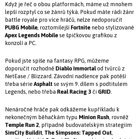
Když je řeč o obou platformách, máme už mnohem
lepší rozptyl co se žánrů týká. Pokud máte rádi žánr
battle royale pro více hráčů, nelze nedoporučit
PUBG Mobile
, roztomilejší
Fortnite
nebo stylizované
Apex Legends Mobile
se špičkovou grafikou z
konzolí a PC.
Pokud jste spíše na fantasy RPG, můžeme
doporučit rozhodně
Diablo Immortal
od tvůrců z
NetEase / Blizzard. Závodní nadšence pak potěší
třeba série
Asphalt
se svým 9. dílem s podtitulem
Legends, nebo třeba
Real Racing 3
či
GRID
.
Nenáročné hráče pak odkážeme kupříkladu k
nekonečným běhačkám typu
Minion Rush
, rovněž
Temple Run 2
, případně budovatelským strategiím
SimCity Buildit
,
The Simpsons: Tapped Out
,