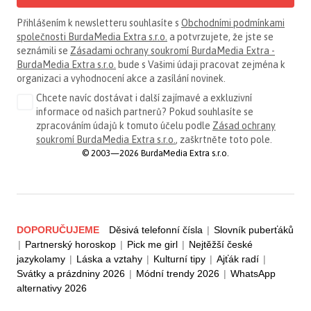
Přihlášením k newsletteru souhlasíte s
Obchodními podmínkami
společnosti BurdaMedia Extra s.r.o.
a potvrzujete, že jste se
seznámili se
Zásadami ochrany soukromí BurdaMedia Extra -
BurdaMedia Extra s.r.o.
bude s Vašimi údaji pracovat zejména k
organizaci a vyhodnocení akce a zasílání novinek.
Chcete navíc dostávat i další zajímavé a exkluzivní
informace od našich partnerů? Pokud souhlasíte se
zpracováním údajů k tomuto účelu podle
Zásad ochrany
soukromí BurdaMedia Extra s.r.o.
, zaškrtněte toto pole.
© 2003—2026 BurdaMedia Extra s.r.o.
DOPORUČUJEME
Děsivá telefonní čísla
|
Slovník puberťáků
|
Partnerský horoskop
|
Pick me girl
|
Nejtěžší české
jazykolamy
|
Láska a vztahy
|
Kulturní tipy
|
Ajťák radí
|
Svátky a prázdniny 2026
|
Módní trendy 2026
|
WhatsApp
alternativy 2026