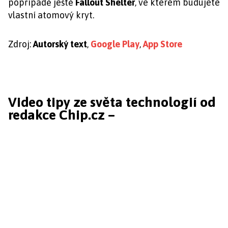
popřípadě ještě
Fallout Shelter
, ve kterém budujete
vlastní atomový kryt.
Zdroj:
Autorský text
,
Google Play
,
App Store
Video tipy ze světa technologií od
redakce Chip.cz –