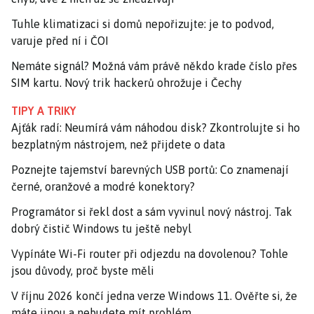
Tuhle klimatizaci si domů nepořizujte: je to podvod,
varuje před ní i ČOI
Nemáte signál? Možná vám právě někdo krade číslo přes
SIM kartu. Nový trik hackerů ohrožuje i Čechy
TIPY A TRIKY
Ajťák radí: Neumírá vám náhodou disk? Zkontrolujte si ho
bezplatným nástrojem, než přijdete o data
Poznejte tajemství barevných USB portů: Co znamenají
černé, oranžové a modré konektory?
Programátor si řekl dost a sám vyvinul nový nástroj. Tak
dobrý čistič Windows tu ještě nebyl
Vypínáte Wi-Fi router při odjezdu na dovolenou? Tohle
jsou důvody, proč byste měli
V říjnu 2026 končí jedna verze Windows 11. Ověřte si, že
máte jinou a nebudete mít problém