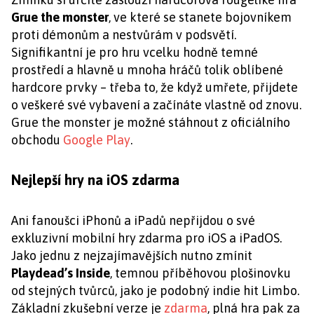
Grue the monster
, ve které se stanete bojovníkem
proti démonům a nestvůrám v podsvětí.
Signifikantní je pro hru vcelku hodně temné
prostředí a hlavně u mnoha hráčů tolik oblíbené
hardcore prvky – třeba to, že když umřete, přijdete
o veškeré své vybavení a začínáte vlastně od znovu.
Grue the monster je možné stáhnout z oficiálního
obchodu
Google Play
.
Nejlepší hry na iOS zdarma
Ani fanoušci iPhonů a iPadů nepřijdou o své
exkluzivní mobilní hry zdarma pro iOS a iPadOS.
Jako jednu z nejzajímavějších nutno zmínit
Playdead’s Inside
, temnou příběhovou plošinovku
od stejných tvůrců, jako je podobný indie hit Limbo.
Základní zkušební verze je
zdarma
, plná hra pak za