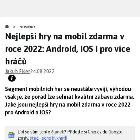
Přejít
k
hlavnímu
>
obsahu
NOVINKY
Nejlepší hry na mobil zdarma v
roce 2022: Android, iOS i pro více
hráčů
Jakub Fišer
24.08.2022
Segment mobilních her se neustále vyvíjí, výhodou
však je, že pořád lze sehnat kvalitní zábavu zdarma.
Jaké jsou nejlepší hry na mobil zdarma v roce 2022
pro Android a iOS?
Líbí se vám tento článek? Přidejte si Chip.cz do Google
zpráv,
stačí jedno kliknutí!