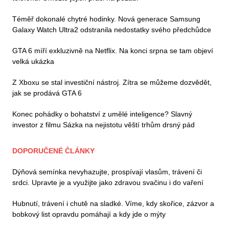
Téměř dokonalé chytré hodinky. Nová generace Samsung
Galaxy Watch Ultra2 odstranila nedostatky svého předchůdce
GTA 6 míří exkluzivně na Netflix. Na konci srpna se tam objeví
velká ukázka
Z Xboxu se stal investiční nástroj. Zítra se můžeme dozvědět,
jak se prodává GTA 6
Konec pohádky o bohatství z umělé inteligence? Slavný
investor z filmu Sázka na nejistotu věští trhům drsný pád
DOPORUČENÉ ČLÁNKY
Dýňová semínka nevyhazujte, prospívají vlasům, trávení či
srdci. Upravte je a využijte jako zdravou svačinu i do vaření
Hubnutí, trávení i chutě na sladké. Víme, kdy skořice, zázvor a
bobkový list opravdu pomáhají a kdy jde o mýty