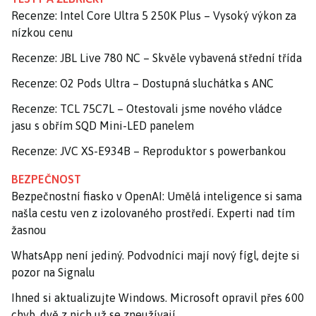
Recenze: Intel Core Ultra 5 250K Plus – Vysoký výkon za
nízkou cenu
Recenze: JBL Live 780 NC – Skvěle vybavená střední třída
Recenze: O2 Pods Ultra – Dostupná sluchátka s ANC
Recenze: TCL 75C7L – Otestovali jsme nového vládce
jasu s obřím SQD Mini-LED panelem
Recenze: JVC XS-E934B – Reproduktor s powerbankou
BEZPEČNOST
Bezpečnostní fiasko v OpenAI: Umělá inteligence si sama
našla cestu ven z izolovaného prostředí. Experti nad tím
žasnou
WhatsApp není jediný. Podvodníci mají nový fígl, dejte si
pozor na Signalu
Ihned si aktualizujte Windows. Microsoft opravil přes 600
chyb, dvě z nich už se zneužívají