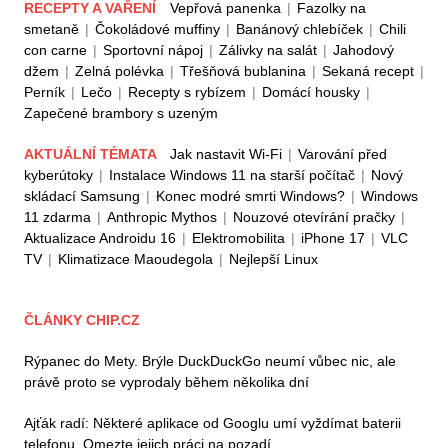
RECEPTY A VAŘENÍ
Vepřová panenka
|
Fazolky na
smetaně
|
Čokoládové muffiny
|
Banánový chlebíček
|
Chili
con carne
|
Sportovní nápoj
|
Zálivky na salát
|
Jahodový
džem
|
Zelná polévka
|
Třešňová bublanina
|
Sekaná recept
|
Perník
|
Lečo
|
Recepty s rybízem
|
Domácí housky
|
Zapečené brambory s uzeným
AKTUÁLNÍ TÉMATA
Jak nastavit Wi-Fi
|
Varování před
kyberútoky
|
Instalace Windows 11 na starší počítač
|
Nový
skládací Samsung
|
Konec modré smrti Windows?
|
Windows
11 zdarma
|
Anthropic Mythos
|
Nouzové otevírání pračky
|
Aktualizace Androidu 16
|
Elektromobilita
|
iPhone 17
|
VLC
TV
|
Klimatizace Maoudegola
|
Nejlepší Linux
ČLÁNKY CHIP.CZ
Rýpanec do Mety. Brýle DuckDuckGo neumí vůbec nic, ale
právě proto se vyprodaly během několika dní
Ajťák radí: Některé aplikace od Googlu umí vyždímat baterii
telefonu. Omezte jejich práci na pozadí