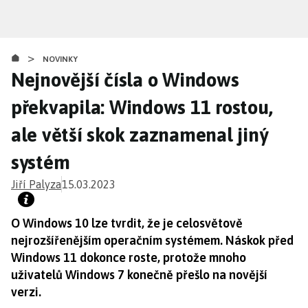
Přejít
k
hlavnímu
>
obsahu
NOVINKY
Nejnovější čísla o Windows
překvapila: Windows 11 rostou,
ale větší skok zaznamenal jiný
systém
Jiří Palyza
15.03.2023
O Windows 10 lze tvrdit, že je celosvětově
nejrozšířenějším operačním systémem. Náskok před
Windows 11 dokonce roste, protože mnoho
uživatelů Windows 7 konečně přešlo na novější
verzi.