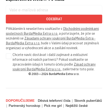
ODEBÍRAT
Přihlášením k newsletteru souhlasíte s
Obchodními podmínkami
společnosti BurdaMedia Extra s.r.o.
a potvrzujete, že jste se
seznámili se
Zásadami ochrany soukromí BurdaMedia Extra -
BurdaMedia Extra s.r.o.
bude s Vašimi údaji pracovat zejména k
organizaci a vyhodnocení akce a zasílání novinek.
Chcete navíc dostávat i další zajímavé a exkluzivní
informace od našich partnerů? Pokud souhlasíte se
zpracováním údajů k tomuto účelu podle
Zásad ochrany
soukromí BurdaMedia Extra s.r.o.
, zaškrtněte toto pole.
© 2003—2026 BurdaMedia Extra s.r.o.
DOPORUČUJEME
Děsivá telefonní čísla
|
Slovník puberťáků
|
Partnerský horoskop
|
Pick me girl
|
Nejtěžší české