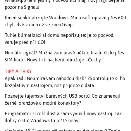
pozor na Signalu
Ihned si aktualizujte Windows. Microsoft opravil přes 600
chyb, dvě z nich už se zneužívají
Tuhle klimatizaci si domů nepořizujte: je to podvod,
varuje před ní i ČOI
Nemáte signál? Možná vám právě někdo krade číslo přes
SIM kartu. Nový trik hackerů ohrožuje i Čechy
TIPY A TRIKY
Ajťák radí: Neumírá vám náhodou disk? Zkontrolujte si ho
bezplatným nástrojem, než přijdete o data
Poznejte tajemství barevných USB portů: Co znamenají
černé, oranžové a modré konektory?
Programátor si řekl dost a sám vyvinul nový nástroj. Tak
dobrý čistič Windows tu ještě nebyl
Vypínáte Wi-Fi router při odjezdu na dovolenou? Tohle