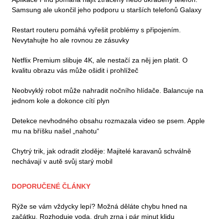
Samsung ale ukončil jeho podporu u starších telefonů Galaxy
Restart routeru pomáhá vyřešit problémy s připojením.
Nevytahujte ho ale rovnou ze zásuvky
Netflix Premium slibuje 4K, ale nestačí za něj jen platit. O
kvalitu obrazu vás může ošidit i prohlížeč
Neobvyklý robot může nahradit nočního hlídače. Balancuje na
jednom kole a dokonce cítí plyn
Detekce nevhodného obsahu rozmazala video se psem. Apple
mu na bříšku našel „nahotu“
Chytrý trik, jak odradit zloděje: Majitelé karavanů schválně
nechávají v autě svůj starý mobil
DOPORUČENÉ ČLÁNKY
Rýže se vám vždycky lepí? Možná děláte chybu hned na
začátku. Rozhoduje voda, druh zrna i pár minut klidu