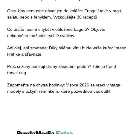
Ostružiny nemusíte dávat jen do koláče: Fungují také v ragú,
salátu nebo s fenyklem. Vyzkoušejte 30 receptů
Co určitě nesmí chybět v obložené bagetě? Objevte
nekonečné možnosti rychlé svačiny
Ani olej, ani smetana: Díky bílému vínu bude vaše kuřecí maso
křehké a šťavnaté
Proč si ženy pořizují druhý zásnubní prsten? Toto je trend
travel ring
Zapomeňte na chytré hodinky: V roce 2026 se vrací vintage
modely s úzkým řemínkem, které pozvednou váš outfit