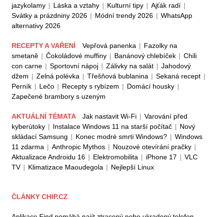
jazykolamy
|
Láska a vztahy
|
Kulturní tipy
|
Ajťák radí
|
Svátky a prázdniny 2026
|
Módní trendy 2026
|
WhatsApp
alternativy 2026
RECEPTY A VAŘENÍ
Vepřová panenka
|
Fazolky na
smetaně
|
Čokoládové muffiny
|
Banánový chlebíček
|
Chili
con carne
|
Sportovní nápoj
|
Zálivky na salát
|
Jahodový
džem
|
Zelná polévka
|
Třešňová bublanina
|
Sekaná recept
|
Perník
|
Lečo
|
Recepty s rybízem
|
Domácí housky
|
Zapečené brambory s uzeným
AKTUÁLNÍ TÉMATA
Jak nastavit Wi-Fi
|
Varování před
kyberútoky
|
Instalace Windows 11 na starší počítač
|
Nový
skládací Samsung
|
Konec modré smrti Windows?
|
Windows
11 zdarma
|
Anthropic Mythos
|
Nouzové otevírání pračky
|
Aktualizace Androidu 16
|
Elektromobilita
|
iPhone 17
|
VLC
TV
|
Klimatizace Maoudegola
|
Nejlepší Linux
ČLÁNKY CHIP.CZ
Aplikace Find pomáhá najít ztracený nebo ukradený telefon.