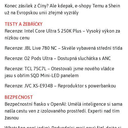
Konec zásilek z Číny? Ale kdepak, e-shopy Temu a Shein
už na Evropskou unii zřejmě vyzrály
TESTY A ŽEBŘÍČKY
Recenze: Intel Core Ultra 5 250K Plus – Vysoký výkon za
nízkou cenu
Recenze: JBL Live 780 NC – Skvěle vybavená střední třída
Recenze: O2 Pods Ultra – Dostupná sluchátka s ANC
Recenze: TCL 75C7L – Otestovali jsme nového vládce
jasu s obřím SQD Mini-LED panelem
Recenze: JVC XS-E934B – Reproduktor s powerbankou
BEZPEČNOST
Bezpečnostní fiasko v OpenAI: Umělá inteligence si sama
našla cestu ven z izolovaného prostředí. Experti nad tím
žasnou
WhatsApp není jediný. Podvodníci mají nový fígl, dejte si