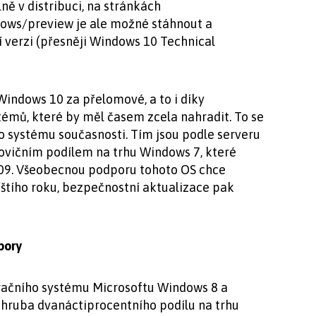
ně v distribuci, na stránkách
ows/preview je ale možné stáhnout a
í verzi (přesněji Windows 10 Technical
indows 10 za přelomové, a to i díky
témů, které by měl časem zcela nahradit. To se
o systému současnosti. Tím jsou podle serveru
ovičním podílem na trhu Windows 7, které
009. Všeobecnou podporu tohoto OS chce
íštího roku, bezpečnostní aktualizace pak
pory
račního systému Microsoftu Windows 8 a
zhruba dvanáctiprocentního podílu na trhu