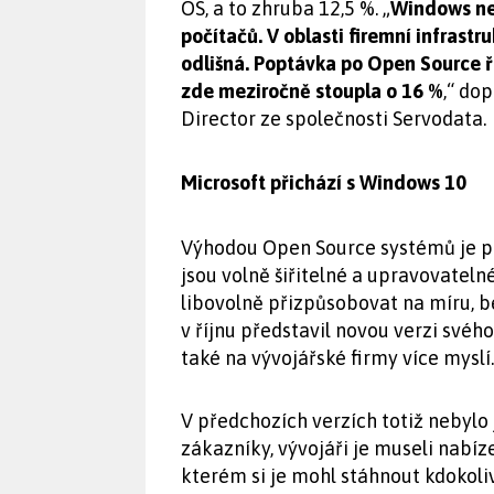
OS, a to zhruba 12,5 %. „
Windows ne
počítačů. V oblasti firemní infrastr
odlišná. Poptávka po Open Source ř
zde meziročně stoupla o 16 %
,“ do
Director ze společnosti Servodata.
Microsoft přichází s Windows 10
Výhodou Open Source systémů je pře
jsou volně šiřitelné a upravovateln
libovolně přizpůsobovat na míru, b
v říjnu představil novou verzi své
také na vývojářské firmy více myslí.
V předchozích verzích totiž nebylo
zákazníky, vývojáři je museli nabíze
kterém si je mohl stáhnout kdokoli