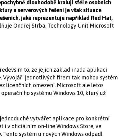
pochybně dlouhodobě kralují sféře osobních
uktury a serverových řešení je však situace
ešeních, jaké reprezentuje například Red Hat,
plňuje Ondřej Štrba, Technology Unit Microsoft
devším to, že jejich základ i řada aplikací
é. Vývojáři jednotlivých firem tak mohou systém
ez licenčních omezení. Microsoft ale letos
ho operačního systému Windows 10, který už
 jednoduché vytvářet aplikace pro konkrétní
t i v oficiálním on-line Windows Store, ve
v. Tento systém u nových Windows odpadl.