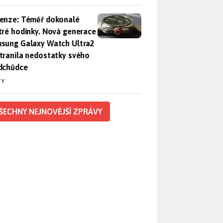
enze: Téměř dokonalé chytré hodinky. Nová generace Samsung
enze: Téměř dokonalé
tré hodinky. Nová generace
sung Galaxy Watch Ultra2
tranila nedostatky svého
dchůdce
TY
ŠECHNY NEJNOVĚJŠÍ ZPRÁVY