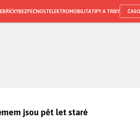
EBŘÍČKY
BEZPEČNOST
ELEKTROMOBILITA
TIPY A TRIKY
ČASO
mem jsou pět let staré