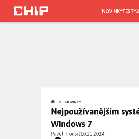
Přejít
k
NOVINKY
TESTY
Ž
hlavnímu
obsahu
>
NOVINKY
Nejpoužívanějším systé
Windows 7
Pavel Trousil
10.11.2014