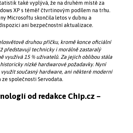
statistik také vyplývá, že na druhém místě za
ndows XP s téměř čtvrtinovým podílem na trhu.
any Microsoftu skončila letos v dubnu a
dispozici ani bezpečnostní aktualizace.
celosvětově druhou příčku, kromě konce oficiální
iž představují technicky i morálně zastaralý
ě využívá 15 % uživatelů. Za jejich oblibou stála
a historicky nízké hardwarové požadavky. Nyní
ě využít současný hardware, ani některé moderní
a ze společnosti Servodata.
hnologií od redakce Chip.cz –