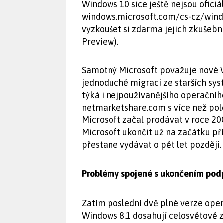
Windows 10 sice ještě nejsou oficiál
windows.microsoft.com/cs-cz/wind
vyzkoušet si zdarma jejich zkušebn
Preview).
Samotný Microsoft považuje nové W
jednoduché migraci ze starších sys
týká i nejpoužívanějšího operačníh
netmarketshare.com s více než pol
Microsoft začal prodávat v roce 2
Microsoft ukončit už na začátku př
přestane vydávat o pět let později.
Problémy spojené s ukončením pod
Zatím poslední dvě plné verze ope
Windows 8.1 dosahují celosvětově 