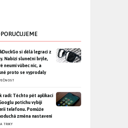
PORUČUJEME
DuckGo si dělá legraci z Mety. Nabízí sluneční brýle, které n
kDuckGo si dělá legraci z
. Nabízí sluneční brýle,
ré neumí vůbec nic, a
sně proto se vyprodaly
PEČNOST
ák radí: Těchto pět aplikací od Googlu potichu vybíjí baterii
k radí: Těchto pět aplikací
Googlu potichu vybíjí
erii telefonu. Pomůže
noduchá změna nastavení
 A TRIKY