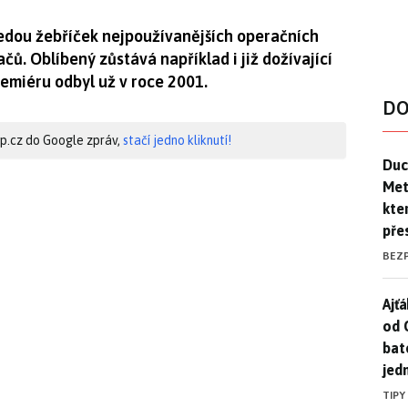
edou žebříček nejpoužívanějších operačních
čů. Oblíbený zůstává například i již dožívající
remiéru odbyl už v roce 2001.
DO
hip.cz do Google zpráv,
stačí jedno kliknutí!
Duck
Duc
Mety
kte
pře
BEZ
Ajť
Ajťá
od 
bat
jed
TIPY