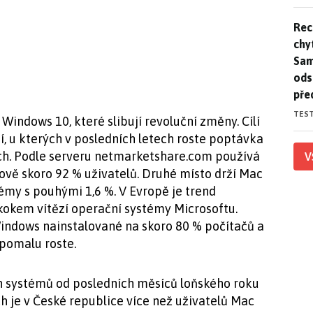
Rec
Rec
chy
Sam
ods
pře
TES
indows 10, které slibují revoluční změny. Cílí
í, u kterých v posledních letech roste poptávka
ch. Podle serveru netmarketshare.com používá
V
vě skoro 92 % uživatelů. Druhé místo drží Mac
témy s pouhými 1,6 %. V Evropě je trend
skokem vítězí operační systémy Microsoftu.
Windows nainstalované na skoro 80 % počítačů a
 pomalu roste.
h systémů od posledních měsíců loňského roku
ich je v České republice více než uživatelů Mac