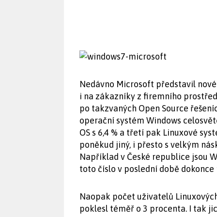
Nedávno Microsoft představil nové W
i na zákazníky z firemního prostřed
po takzvaných Open Source řešení
operační systém Windows celosvěto
OS s 6,4 % a třetí pak Linuxové sys
poněkud jiný, i přesto s velkým ná
Například v České republice jsou 
toto číslo v poslední době dokonce
Naopak počet uživatelů Linuxovýc
poklesl téměř o 3 procenta. I tak j