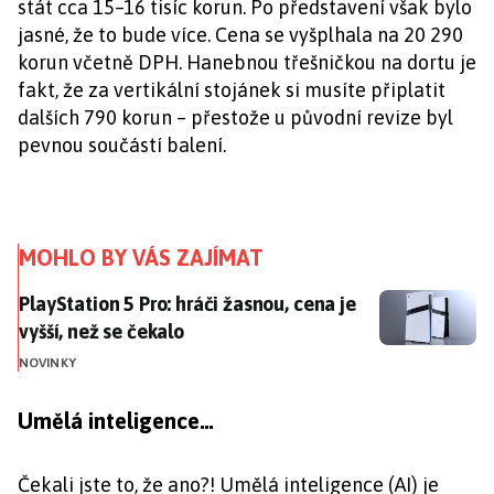
stát cca 15–16 tisíc korun. Po představení však bylo
jasné, že to bude více. Cena se vyšplhala na 20 290
korun včetně DPH. Hanebnou třešničkou na dortu je
fakt, že za vertikální stojánek si musíte připlatit
dalších 790 korun – přestože u původní revize byl
pevnou součástí balení.
MOHLO BY VÁS ZAJÍMAT
PlayStation 5 Pro: hráči žasnou, cena je vyšší, než se č
PlayStation 5 Pro: hráči žasnou, cena je
vyšší, než se čekalo
NOVINKY
Umělá inteligence…
Čekali jste to, že ano?! Umělá inteligence (AI) je