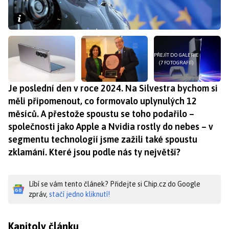
PŘEJÍT DO GALERIE
(7 FOTOGRAFIÍ)
Je poslední den v roce 2024. Na Silvestra bychom si
měli připomenout, co formovalo uplynulých 12
měsíců. A přestože spoustu se toho podařilo –
společnosti jako Apple a Nvidia rostly do nebes – v
segmentu technologií jsme zažili také spoustu
zklamání. Které jsou podle nás ty největší?
Líbí se vám tento článek? Přidejte si Chip.cz do Google
zpráv,
stačí jedno kliknutí!
Kapitoly článku