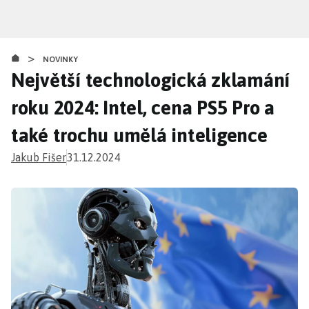
Přejít
k
hlavnímu
>
obsahu
NOVINKY
Největší technologická zklamání
roku 2024: Intel, cena PS5 Pro a
také trochu umělá inteligence
Jakub Fišer
31.12.2024