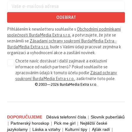
ODEBÍRAT
Přihlášením k newsletteru souhlasíte s
Obchodními podmínkami
společnosti BurdaMedia Extra s.r.o.
a potvrzujete, že jste se
seznámili se
Zásadami ochrany soukromí BurdaMedia Extra -
BurdaMedia Extra s.r.o.
bude s Vašimi údaji pracovat zejména k
organizaci a vyhodnocení akce a zasílání novinek.
Chcete navíc dostávat i další zajímavé a exkluzivní
informace od našich partnerů? Pokud souhlasíte se
zpracováním údajů k tomuto účelu podle
Zásad ochrany
soukromí BurdaMedia Extra s.r.o.
, zaškrtněte toto pole.
© 2003—2026 BurdaMedia Extra s.r.o.
DOPORUČUJEME
Děsivá telefonní čísla
|
Slovník puberťáků
|
Partnerský horoskop
|
Pick me girl
|
Nejtěžší české
jazykolamy
|
Láska a vztahy
|
Kulturní tipy
|
Ajťák radí
|