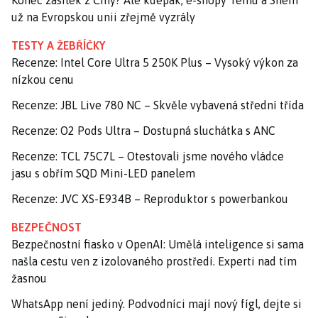
Konec zásilek z Číny? Ale kdepak, e-shopy Temu a Shein
už na Evropskou unii zřejmě vyzrály
TESTY A ŽEBŘÍČKY
Recenze: Intel Core Ultra 5 250K Plus – Vysoký výkon za
nízkou cenu
Recenze: JBL Live 780 NC – Skvěle vybavená střední třída
Recenze: O2 Pods Ultra – Dostupná sluchátka s ANC
Recenze: TCL 75C7L – Otestovali jsme nového vládce
jasu s obřím SQD Mini-LED panelem
Recenze: JVC XS-E934B – Reproduktor s powerbankou
BEZPEČNOST
Bezpečnostní fiasko v OpenAI: Umělá inteligence si sama
našla cestu ven z izolovaného prostředí. Experti nad tím
žasnou
WhatsApp není jediný. Podvodníci mají nový fígl, dejte si