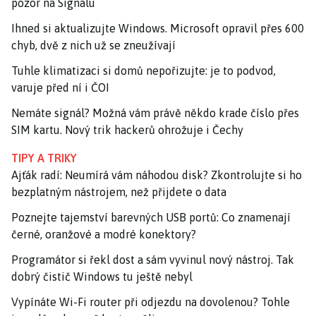
pozor na Signalu
Ihned si aktualizujte Windows. Microsoft opravil přes 600
chyb, dvě z nich už se zneužívají
Tuhle klimatizaci si domů nepořizujte: je to podvod,
varuje před ní i ČOI
Nemáte signál? Možná vám právě někdo krade číslo přes
SIM kartu. Nový trik hackerů ohrožuje i Čechy
TIPY A TRIKY
Ajťák radí: Neumírá vám náhodou disk? Zkontrolujte si ho
bezplatným nástrojem, než přijdete o data
Poznejte tajemství barevných USB portů: Co znamenají
černé, oranžové a modré konektory?
Programátor si řekl dost a sám vyvinul nový nástroj. Tak
dobrý čistič Windows tu ještě nebyl
Vypínáte Wi-Fi router při odjezdu na dovolenou? Tohle