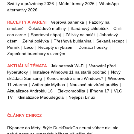
Svátky a prázdniny 2026
|
Módní trendy 2026
|
WhatsApp
alternativy 2026
RECEPTY A VAŘENÍ
Vepřová panenka
|
Fazolky na
smetaně
|
Čokoládové muffiny
|
Banánový chlebíček
|
Chili
con carne
|
Sportovní nápoj
|
Zálivky na salát
|
Jahodový
džem
|
Zelná polévka
|
Třešňová bublanina
|
Sekaná recept
|
Perník
|
Lečo
|
Recepty s rybízem
|
Domácí housky
|
Zapečené brambory s uzeným
AKTUÁLNÍ TÉMATA
Jak nastavit Wi-Fi
|
Varování před
kyberútoky
|
Instalace Windows 11 na starší počítač
|
Nový
skládací Samsung
|
Konec modré smrti Windows?
|
Windows
11 zdarma
|
Anthropic Mythos
|
Nouzové otevírání pračky
|
Aktualizace Androidu 16
|
Elektromobilita
|
iPhone 17
|
VLC
TV
|
Klimatizace Maoudegola
|
Nejlepší Linux
ČLÁNKY CHIP.CZ
Rýpanec do Mety. Brýle DuckDuckGo neumí vůbec nic, ale