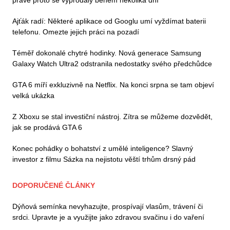
právě proto se vyprodaly během několika dní
Ajťák radí: Některé aplikace od Googlu umí vyždímat baterii
telefonu. Omezte jejich práci na pozadí
Téměř dokonalé chytré hodinky. Nová generace Samsung
Galaxy Watch Ultra2 odstranila nedostatky svého předchůdce
GTA 6 míří exkluzivně na Netflix. Na konci srpna se tam objeví
velká ukázka
Z Xboxu se stal investiční nástroj. Zítra se můžeme dozvědět,
jak se prodává GTA 6
Konec pohádky o bohatství z umělé inteligence? Slavný
investor z filmu Sázka na nejistotu věští trhům drsný pád
DOPORUČENÉ ČLÁNKY
Dýňová semínka nevyhazujte, prospívají vlasům, trávení či
srdci. Upravte je a využijte jako zdravou svačinu i do vaření