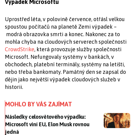
Výpadek Microsoftu
Uprostřed léta, v polovině července, otřásl velkou
spoustou počítačů na planetě Zemi výpadek –
modrá obrazovka smrti a konec. Nakonec za to
mohla chyba na cloudových serverech společnosti
CrowdStrike
, která provozuje služby společnosti
Microsoft. Nefungovaly systémy v bankách, v
obchodech, platební terminály, systémy na letišti,
nebo třeba bankomaty. Památný den se zapsal do
dějin jako největší výpadek cloudových služeb v
historii.
MOHLO BY VÁS ZAJÍMAT
Následky celosvětového výpadku: Microsoft viní EU, 
Následky celosvětového výpadku:
Microsoft viní EU, Elon Musk rovnou
jedná