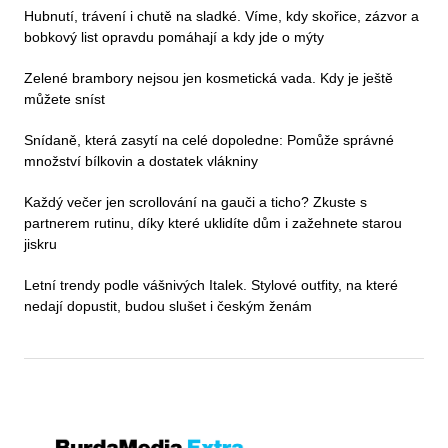
Hubnutí, trávení i chutě na sladké. Víme, kdy skořice, zázvor a
bobkový list opravdu pomáhají a kdy jde o mýty
Zelené brambory nejsou jen kosmetická vada. Kdy je ještě
můžete sníst
Snídaně, která zasytí na celé dopoledne: Pomůže správné
množství bílkovin a dostatek vlákniny
Každý večer jen scrollování na gauči a ticho? Zkuste s
partnerem rutinu, díky které uklidíte dům i zažehnete starou
jiskru
Letní trendy podle vášnivých Italek. Stylové outfity, na které
nedají dopustit, budou slušet i českým ženám