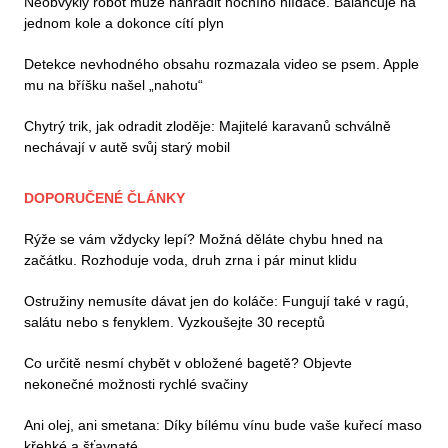
Neobvyklý robot může nahradit nočního hlídače. Balancuje na
jednom kole a dokonce cítí plyn
Detekce nevhodného obsahu rozmazala video se psem. Apple
mu na bříšku našel „nahotu“
Chytrý trik, jak odradit zloděje: Majitelé karavanů schválně
nechávají v autě svůj starý mobil
DOPORUČENÉ ČLÁNKY
Rýže se vám vždycky lepí? Možná děláte chybu hned na
začátku. Rozhoduje voda, druh zrna i pár minut klidu
Ostružiny nemusíte dávat jen do koláče: Fungují také v ragú,
salátu nebo s fenyklem. Vyzkoušejte 30 receptů
Co určitě nesmí chybět v obložené bagetě? Objevte
nekonečné možnosti rychlé svačiny
Ani olej, ani smetana: Díky bílému vínu bude vaše kuřecí maso
křehké a šťavnaté