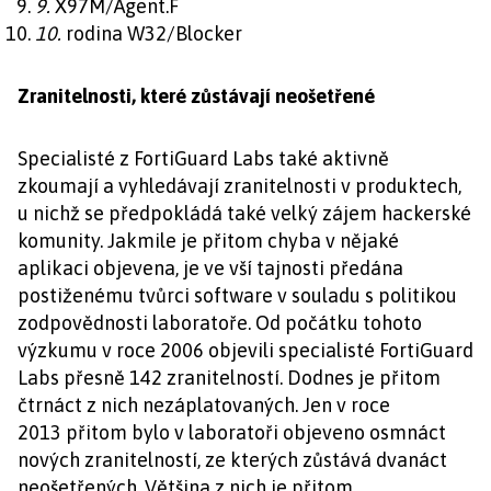
9.
X97M/Agent.F
10.
rodina W32/Blocker
Zranitelnosti, které zůstávají neošetřené
Specialisté z FortiGuard Labs také aktivně
zkoumají a vyhledávají zranitelnosti v produktech,
u nichž se předpokládá také velký zájem hackerské
komunity. Jakmile je přitom chyba v nějaké
aplikaci objevena, je ve vší tajnosti předána
postiženému tvůrci software v souladu s politikou
zodpovědnosti laboratoře. Od počátku tohoto
výzkumu v roce 2006 objevili specialisté FortiGuard
Labs přesně 142 zranitelností. Dodnes je přitom
čtrnáct z nich nezáplatovaných. Jen v roce
2013 přitom bylo v laboratoři objeveno osmnáct
nových zranitelností, ze kterých zůstává dvanáct
neošetřených. Většina z nich je přitom