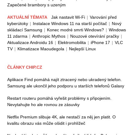
Zapečené brambory s uzeným
AKTUÁLNÍ TÉMATA
Jak nastavit Wi-Fi
|
Varování před
kyberútoky
|
Instalace Windows 11 na starší počítač
|
Nový
skládací Samsung
|
Konec modré smrti Windows?
|
Windows
11 zdarma
|
Anthropic Mythos
|
Nouzové otevírání pračky
|
Aktualizace Androidu 16
|
Elektromobilita
|
iPhone 17
|
VLC
TV
|
Klimatizace Maoudegola
|
Nejlepší Linux
ČLÁNKY CHIP.CZ
Aplikace Find pomáhá najít ztracený nebo ukradený telefon.
Samsung ale ukončil jeho podporu u starších telefonů Galaxy
Restart routeru pomáhá vyřešit problémy s připojením.
Nevytahujte ho ale rovnou ze zásuvky
Netflix Premium slibuje 4K, ale nestačí za něj jen platit. O
kvalitu obrazu vás může ošidit i prohlížeč