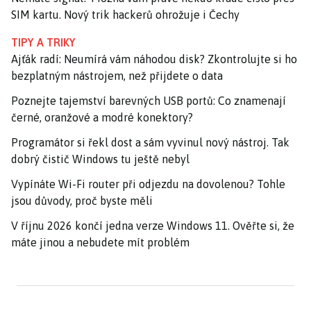
SIM kartu. Nový trik hackerů ohrožuje i Čechy
TIPY A TRIKY
Ajťák radí: Neumírá vám náhodou disk? Zkontrolujte si ho
bezplatným nástrojem, než přijdete o data
Poznejte tajemství barevných USB portů: Co znamenají
černé, oranžové a modré konektory?
Programátor si řekl dost a sám vyvinul nový nástroj. Tak
dobrý čistič Windows tu ještě nebyl
Vypínáte Wi-Fi router při odjezdu na dovolenou? Tohle
jsou důvody, proč byste měli
V říjnu 2026 končí jedna verze Windows 11. Ověřte si, že
máte jinou a nebudete mít problém