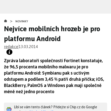
Přejít
k
hlavnímu
>
obsahu
NOVINKY
Nejvíce mobilních hrozeb je pro
platformu Android
redakce
13.03.2014
Zpráva laboratoří společnosti Fortinet konstatuje,
že 96,5 procenta mobilního malwaru je pro
platformu Android: Symbianu pak s uctivým
odstupem a podílem 3,45 % patří druhá příčka; iOS,
BlackBerry, PalmOS a Windows pak mají společně
méně než jedno procento
Líbí se vám tento článek? Přidejte si Chip.cz do Google