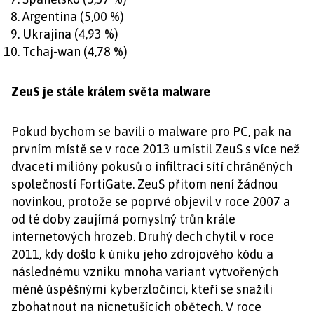
Argentina (5,00 %)
Ukrajina (4,93 %)
Tchaj-wan (4,78 %)
ZeuS je stále králem světa malware
Pokud bychom se bavili o malware pro PC, pak na
prvním místě se v roce 2013 umístil ZeuS s více než
dvaceti milióny pokusů o infiltraci sítí chráněných
společností FortiGate. ZeuS přitom není žádnou
novinkou, protože se poprvé objevil v roce 2007 a
od té doby zaujímá pomyslný trůn krále
internetových hrozeb. Druhý dech chytil v roce
2011, kdy došlo k úniku jeho zdrojového kódu a
následnému vzniku mnoha variant vytvořených
méně úspěšnými kyberzločinci, kteří se snažili
zbohatnout na nicnetušících obětech. V roce