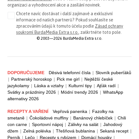
organizaci a vyhodnocení akce a zasílání novinek.
Chcete navíc dostávat i další zajímavé a exkluzivní
informace od našich partnerů? Pokud souhlasíte se
zpracováním údajů k tomuto účelu podle
Zásad ochrany
soukromí BurdaMedia Extra s.r.o.
, zaškrtněte toto pole.
© 2003—2026 BurdaMedia Extra s.r.o.
DOPORUČUJEME
Děsivá telefonní čísla
|
Slovník puberťáků
|
Partnerský horoskop
|
Pick me girl
|
Nejtěžší české
jazykolamy
|
Láska a vztahy
|
Kulturní tipy
|
Ajťák radí
|
Svátky a prázdniny 2026
|
Módní trendy 2026
|
WhatsApp
alternativy 2026
RECEPTY A VAŘENÍ
Vepřová panenka
|
Fazolky na
smetaně
|
Čokoládové muffiny
|
Banánový chlebíček
|
Chili
con carne
|
Sportovní nápoj
|
Zálivky na salát
|
Jahodový
džem
|
Zelná polévka
|
Třešňová bublanina
|
Sekaná recept
|
Perník
|
Lečo
|
Recepty s rybízem
|
Domácí housky
|