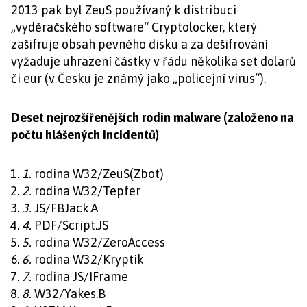
2013 pak byl ZeuS používaný k distribuci
„vyděračského software“ Cryptolocker, který
zašifruje obsah pevného disku a za dešifrování
vyžaduje uhrazení částky v řádu několika set dolarů
či eur (v Česku je známý jako „policejní virus“).
Deset nejrozšířenějších rodin malware (založeno na
počtu hlášených incidentů)
1.
rodina W32/ZeuS(Zbot)
2.
rodina W32/Tepfer
3.
JS/FBJack.A
4.
PDF/Script.JS
5.
rodina W32/ZeroAccess
6.
rodina W32/Kryptik
7.
rodina JS/IFrame
8.
W32/Yakes.B