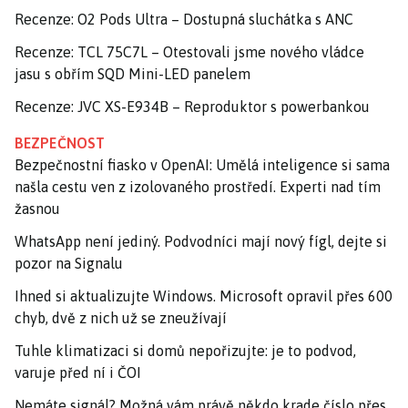
Recenze: O2 Pods Ultra – Dostupná sluchátka s ANC
Recenze: TCL 75C7L – Otestovali jsme nového vládce
jasu s obřím SQD Mini-LED panelem
Recenze: JVC XS-E934B – Reproduktor s powerbankou
BEZPEČNOST
Bezpečnostní fiasko v OpenAI: Umělá inteligence si sama
našla cestu ven z izolovaného prostředí. Experti nad tím
žasnou
WhatsApp není jediný. Podvodníci mají nový fígl, dejte si
pozor na Signalu
Ihned si aktualizujte Windows. Microsoft opravil přes 600
chyb, dvě z nich už se zneužívají
Tuhle klimatizaci si domů nepořizujte: je to podvod,
varuje před ní i ČOI
Nemáte signál? Možná vám právě někdo krade číslo přes