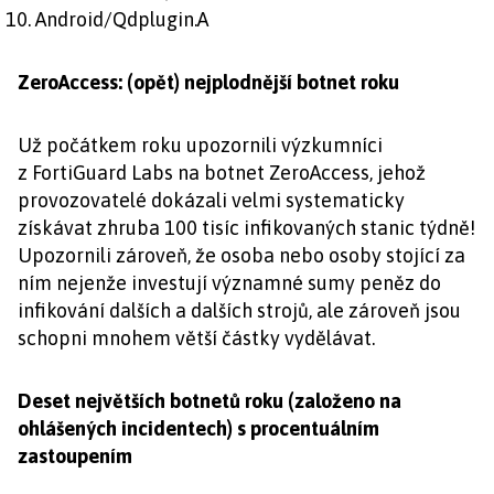
Android/Qdplugin.A
ZeroAccess: (opět) nejplodnější botnet roku
Už počátkem roku upozornili výzkumníci
z FortiGuard Labs na botnet ZeroAccess, jehož
provozovatelé dokázali velmi systematicky
získávat zhruba 100 tisíc infikovaných stanic týdně!
Upozornili zároveň, že osoba nebo osoby stojící za
ním nejenže investují významné sumy peněz do
infikování dalších a dalších strojů, ale zároveň jsou
schopni mnohem větší částky vydělávat.
Deset největších botnetů roku (založeno na
ohlášených incidentech) s procentuálním
zastoupením