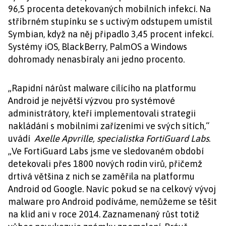
96,5 procenta detekovaných mobilních infekcí. Na
stříbrném stupínku se s uctivým odstupem umístil
Symbian, když na něj připadlo 3,45 procent infekcí.
Systémy iOS, BlackBerry, PalmOS a Windows
dohromady nenasbíraly ani jedno procento.
„Rapidní nárůst malware cílícího na platformu
Android je největší výzvou pro systémové
administrátory, kteří implementovali strategii
nakládání s mobilními zařízeními ve svých sítích,“
uvádí
Axelle Apvrille, specialistka FortiGuard Labs
.
„Ve FortiGuard Labs jsme ve sledovaném období
detekovali přes 1800 nových rodin virů, přičemž
drtivá většina z nich se zaměřila na platformu
Android od Google. Navíc pokud se na celkový vývoj
malware pro Android podíváme, nemůžeme se těšit
na klid ani v roce 2014. Zaznamenaný růst totiž