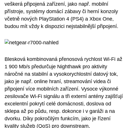
veškerá připojená zařízení, jako např. mobilní
přístroje, systémy domácí zábavy či herní konzoly
včetně nových PlayStation 4 (PS4) a Xbox One,
budou mít vždy k dispozici nejstabilnější připojení.
Blesková kombinovaná přenosová rychlost Wi-Fi až
1 900 Mb/s předurčuje Nighthawk pro aktivity
náročné na stabilní a vysokorychlostní datový tok,
jako je např. online hraní, streamování videa či
připojení více mobilních zařízení. Vysoce výkonné
zesilovače Wi-Fi signálu a tři externí antény zajišťují
excelentní pokrytí celé domácnosti, doslova od
sklepa až po půdu, resp. dokonce i v garáži a na
dvorku. Díky pokročilým funkcím, jako je řízení
kvality služeb (QoS) pro downstream,