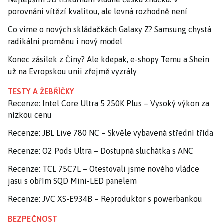
porovnání vítězí kvalitou, ale levná rozhodně není
Co víme o nových skládačkách Galaxy Z? Samsung chystá
radikální proměnu i nový model
Konec zásilek z Číny? Ale kdepak, e-shopy Temu a Shein
už na Evropskou unii zřejmě vyzrály
TESTY A ŽEBŘÍČKY
Recenze: Intel Core Ultra 5 250K Plus – Vysoký výkon za
nízkou cenu
Recenze: JBL Live 780 NC – Skvěle vybavená střední třída
Recenze: O2 Pods Ultra – Dostupná sluchátka s ANC
Recenze: TCL 75C7L – Otestovali jsme nového vládce
jasu s obřím SQD Mini-LED panelem
Recenze: JVC XS-E934B – Reproduktor s powerbankou
BEZPEČNOST