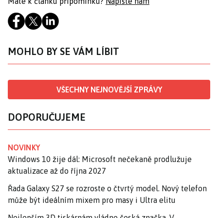
Máte k článku připomínku?
Napište nám
MOHLO BY SE VÁM LÍBIT
VŠECHNY NEJNOVĚJŠÍ ZPRÁVY
DOPORUČUJEME
NOVINKY
Windows 10 žije dál: Microsoft nečekaně prodlužuje
aktualizace až do října 2027
Řada Galaxy S27 se rozroste o čtvrtý model. Nový telefon
může být ideálním mixem pro masy i Ultra elitu
Nejlepším 3D tiskárnám vládne česká značka. V