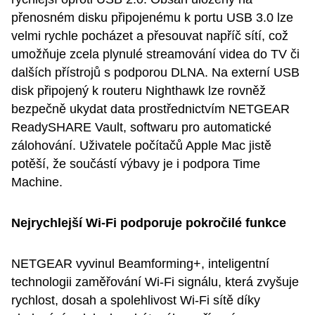
přenosném disku připojenému k portu USB 3.0 lze
velmi rychle pocházet a přesouvat napříč sítí, což
umožňuje zcela plynulé streamování videa do TV či
dalších přístrojů s podporou DLNA. Na externí USB
disk připojený k routeru Nighthawk lze rovněž
bezpečně ukydat data prostřednictvím NETGEAR
ReadySHARE Vault, softwaru pro automatické
zálohování. Uživatele počítačů Apple Mac jistě
potěší, že součástí výbavy je i podpora Time
Machine.
Nejrychlejší Wi-Fi podporuje pokročilé funkce
NETGEAR vyvinul Beamforming+, inteligentní
technologii zaměřování Wi-Fi signálu, která zvyšuje
rychlost, dosah a spolehlivost Wi-Fi sítě díky