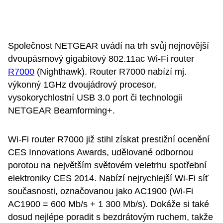
Společnost NETGEAR uvádí na trh svůj nejnovější
dvoupásmový gigabitový 802.11ac Wi-Fi router
R7000
(Nighthawk). Router R7000 nabízí mj.
výkonný 1GHz dvoujádrový procesor,
vysokorychlostní USB 3.0 port či technologii
NETGEAR Beamforming+.
Wi-Fi router R7000 již stihl získat prestižní ocenění
CES Innovations Awards, udělované odbornou
porotou na největším světovém veletrhu spotřební
elektroniky CES 2014. Nabízí nejrychlejší Wi-Fi síť
současnosti, označovanou jako AC1900 (Wi-Fi
AC1900 = 600 Mb/s + 1 300 Mb/s). Dokáže si také
dosud nejlépe poradit s bezdrátovým ruchem, takže