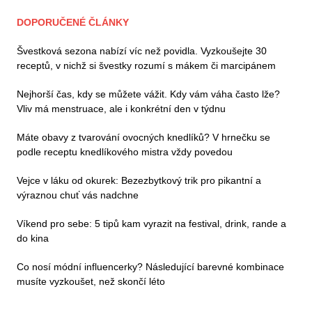
DOPORUČENÉ ČLÁNKY
Švestková sezona nabízí víc než povidla. Vyzkoušejte 30
receptů, v nichž si švestky rozumí s mákem či marcipánem
Nejhorší čas, kdy se můžete vážit. Kdy vám váha často lže?
Vliv má menstruace, ale i konkrétní den v týdnu
Máte obavy z tvarování ovocných knedlíků? V hrnečku se
podle receptu knedlíkového mistra vždy povedou
Vejce v láku od okurek: Bezezbytkový trik pro pikantní a
výraznou chuť vás nadchne
Víkend pro sebe: 5 tipů kam vyrazit na festival, drink, rande a
do kina
Co nosí módní influencerky? Následující barevné kombinace
musíte vyzkoušet, než skončí léto