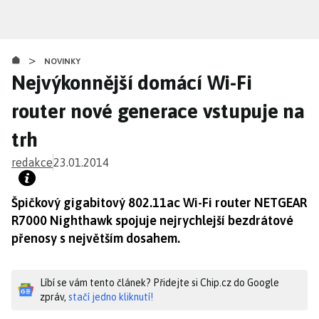
Přejít
k
hlavnímu
>
obsahu
NOVINKY
Nejvýkonnější domácí Wi-Fi
router nové generace vstupuje na
trh
redakce
23.01.2014
Špičkový gigabitový 802.11ac Wi-Fi router NETGEAR
R7000 Nighthawk spojuje nejrychlejší bezdrátové
přenosy s největším dosahem.
Líbí se vám tento článek? Přidejte si Chip.cz do Google
zpráv,
stačí jedno kliknutí!