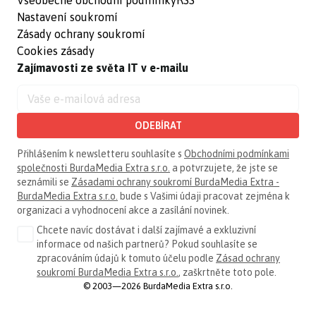
Nastavení soukromí
Zásady ochrany soukromí
Cookies zásady
Zajímavosti ze světa IT v e-mailu
ODEBÍRAT
Přihlášením k newsletteru souhlasíte s
Obchodními podmínkami
společnosti BurdaMedia Extra s.r.o.
a potvrzujete, že jste se
seznámili se
Zásadami ochrany soukromí BurdaMedia Extra -
BurdaMedia Extra s.r.o.
bude s Vašimi údaji pracovat zejména k
organizaci a vyhodnocení akce a zasílání novinek.
Chcete navíc dostávat i další zajímavé a exkluzivní
informace od našich partnerů? Pokud souhlasíte se
zpracováním údajů k tomuto účelu podle
Zásad ochrany
soukromí BurdaMedia Extra s.r.o.
, zaškrtněte toto pole.
© 2003—2026 BurdaMedia Extra s.r.o.