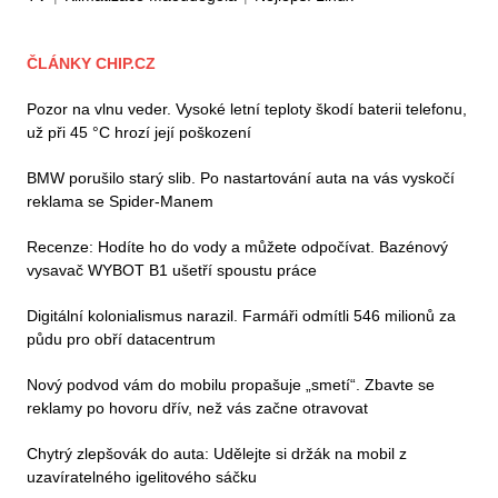
ČLÁNKY CHIP.CZ
Pozor na vlnu veder. Vysoké letní teploty škodí baterii telefonu,
už při 45 °C hrozí její poškození
BMW porušilo starý slib. Po nastartování auta na vás vyskočí
reklama se Spider-Manem
Recenze: Hodíte ho do vody a můžete odpočívat. Bazénový
vysavač WYBOT B1 ušetří spoustu práce
Digitální kolonialismus narazil. Farmáři odmítli 546 milionů za
půdu pro obří datacentrum
Nový podvod vám do mobilu propašuje „smetí“. Zbavte se
reklamy po hovoru dřív, než vás začne otravovat
Chytrý zlepšovák do auta: Udělejte si držák na mobil z
uzavíratelného igelitového sáčku