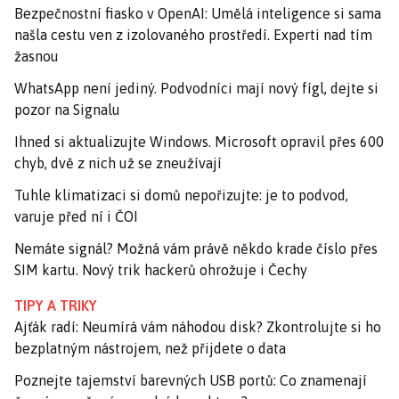
Bezpečnostní fiasko v OpenAI: Umělá inteligence si sama
našla cestu ven z izolovaného prostředí. Experti nad tím
žasnou
WhatsApp není jediný. Podvodníci mají nový fígl, dejte si
pozor na Signalu
Ihned si aktualizujte Windows. Microsoft opravil přes 600
chyb, dvě z nich už se zneužívají
Tuhle klimatizaci si domů nepořizujte: je to podvod,
varuje před ní i ČOI
Nemáte signál? Možná vám právě někdo krade číslo přes
SIM kartu. Nový trik hackerů ohrožuje i Čechy
TIPY A TRIKY
Ajťák radí: Neumírá vám náhodou disk? Zkontrolujte si ho
bezplatným nástrojem, než přijdete o data
Poznejte tajemství barevných USB portů: Co znamenají