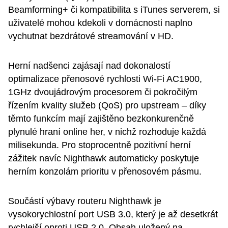
Beamforming+ či kompatibilita s iTunes serverem, si
uživatelé mohou kdekoli v domácnosti naplno
vychutnat bezdrátové streamování v HD.
Herní nadšenci zajásají nad dokonalostí
optimalizace přenosové rychlosti Wi-Fi AC1900,
1GHz dvoujádrovým procesorem či pokročilým
řízením kvality služeb (QoS) pro upstream – díky
těmto funkcím mají zajištěno bezkonkurenčně
plynulé hraní online her, v nichž rozhoduje každá
milisekunda. Pro stoprocentně pozitivní herní
zážitek navíc Nighthawk automaticky poskytuje
herním konzolám prioritu v přenosovém pásmu.
Součástí výbavy routeru Nighthawk je
vysokorychlostní port USB 3.0, který je až desetkrát
rychlejší oproti USB 2.0. Obsah uložený na