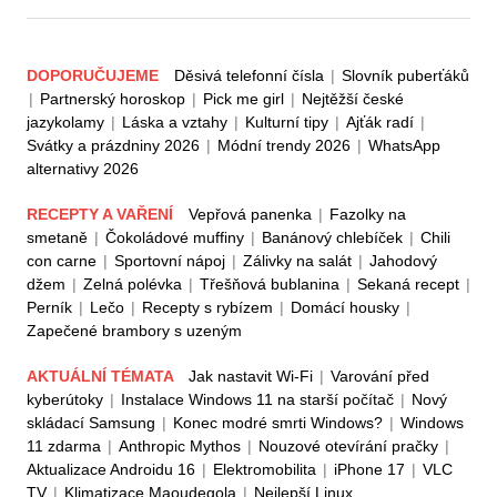
DOPORUČUJEME
Děsivá telefonní čísla
|
Slovník puberťáků
|
Partnerský horoskop
|
Pick me girl
|
Nejtěžší české
jazykolamy
|
Láska a vztahy
|
Kulturní tipy
|
Ajťák radí
|
Svátky a prázdniny 2026
|
Módní trendy 2026
|
WhatsApp
alternativy 2026
RECEPTY A VAŘENÍ
Vepřová panenka
|
Fazolky na
smetaně
|
Čokoládové muffiny
|
Banánový chlebíček
|
Chili
con carne
|
Sportovní nápoj
|
Zálivky na salát
|
Jahodový
džem
|
Zelná polévka
|
Třešňová bublanina
|
Sekaná recept
|
Perník
|
Lečo
|
Recepty s rybízem
|
Domácí housky
|
Zapečené brambory s uzeným
AKTUÁLNÍ TÉMATA
Jak nastavit Wi-Fi
|
Varování před
kyberútoky
|
Instalace Windows 11 na starší počítač
|
Nový
skládací Samsung
|
Konec modré smrti Windows?
|
Windows
11 zdarma
|
Anthropic Mythos
|
Nouzové otevírání pračky
|
Aktualizace Androidu 16
|
Elektromobilita
|
iPhone 17
|
VLC
TV
|
Klimatizace Maoudegola
|
Nejlepší Linux