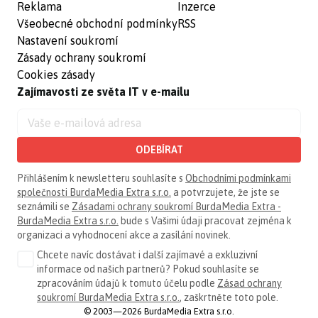
Reklama
Inzerce
Všeobecné obchodní podmínky
RSS
Nastavení soukromí
Zásady ochrany soukromí
Cookies zásady
Zajímavosti ze světa IT v e-mailu
ODEBÍRAT
Přihlášením k newsletteru souhlasíte s
Obchodními podmínkami
společnosti BurdaMedia Extra s.r.o.
a potvrzujete, že jste se
seznámili se
Zásadami ochrany soukromí BurdaMedia Extra -
BurdaMedia Extra s.r.o.
bude s Vašimi údaji pracovat zejména k
organizaci a vyhodnocení akce a zasílání novinek.
Chcete navíc dostávat i další zajímavé a exkluzivní
informace od našich partnerů? Pokud souhlasíte se
zpracováním údajů k tomuto účelu podle
Zásad ochrany
soukromí BurdaMedia Extra s.r.o.
, zaškrtněte toto pole.
© 2003—2026 BurdaMedia Extra s.r.o.