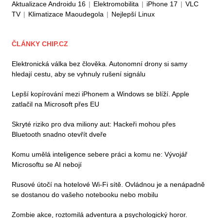
Aktualizace Androidu 16
|
Elektromobilita
|
iPhone 17
|
VLC
TV
|
Klimatizace Maoudegola
|
Nejlepší Linux
ČLÁNKY CHIP.CZ
Elektronická válka bez člověka. Autonomní drony si samy
hledají cestu, aby se vyhnuly rušení signálu
Lepší kopírování mezi iPhonem a Windows se blíží. Apple
zatlačil na Microsoft přes EU
Skryté riziko pro dva miliony aut: Hackeři mohou přes
Bluetooth snadno otevřít dveře
Komu umělá inteligence sebere práci a komu ne: Vývojář
Microsoftu se AI nebojí
Rusové útočí na hotelové Wi-Fi sítě. Ovládnou je a nenápadně
se dostanou do vašeho notebooku nebo mobilu
Zombie akce, roztomilá adventura a psychologický horor.