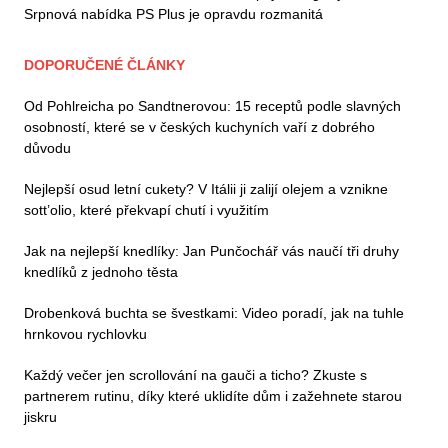
Srpnová nabídka PS Plus je opravdu rozmanitá
DOPORUČENÉ ČLÁNKY
Od Pohlreicha po Sandtnerovou: 15 receptů podle slavných
osobností, které se v českých kuchyních vaří z dobrého
důvodu
Nejlepší osud letní cukety? V Itálii ji zalijí olejem a vznikne
sott’olio, které překvapí chutí i využitím
Jak na nejlepší knedlíky: Jan Punčochář vás naučí tři druhy
knedlíků z jednoho těsta
Drobenková buchta se švestkami: Video poradí, jak na tuhle
hrnkovou rychlovku
Každý večer jen scrollování na gauči a ticho? Zkuste s
partnerem rutinu, díky které uklidíte dům i zažehnete starou
jiskru