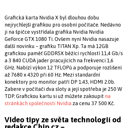
Grafická karta Nvidia X byl dlouhou dobu
nejrychlejší grafikou pro osobní počítače. Nedávno
ji na špičce vystřídala grafika Nvidia Nvidia
GeForce GTX 1080 Ti. Ovšem nyní Nvidia nasazuje
další novinku – grafiku TITAN Xp. Ta má 12GB
grafickou paměť GDDR5X běžící rychlostí 11,4 Gb/s
a 3 840 CUDA jader pracujících na frekvenci 1,6
GHz. Nabízí výkon 12 TFLOPů a podporuje rozlišení
až 7680 x 4320 při 60 Hz. Mezi standardní
konektory pro monitor patří DP 1.43, HDMI 2.0b.
Zabere v počítači dva sloty a její spotřeba je 250 W
TDP. Grafickou kartu si už můžete zakoupit
na
stránkách společnosti Nvidia
za cenu 37 500 Kč.
Video tipy ze světa technologií od
redakce Chip.cz –