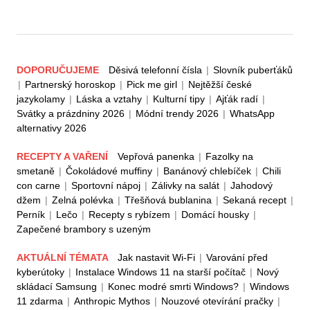
DOPORUČUJEME
Děsivá telefonní čísla
|
Slovník puberťáků
|
Partnerský horoskop
|
Pick me girl
|
Nejtěžší české
jazykolamy
|
Láska a vztahy
|
Kulturní tipy
|
Ajťák radí
|
Svátky a prázdniny 2026
|
Módní trendy 2026
|
WhatsApp
alternativy 2026
RECEPTY A VAŘENÍ
Vepřová panenka
|
Fazolky na
smetaně
|
Čokoládové muffiny
|
Banánový chlebíček
|
Chili
con carne
|
Sportovní nápoj
|
Zálivky na salát
|
Jahodový
džem
|
Zelná polévka
|
Třešňová bublanina
|
Sekaná recept
|
Perník
|
Lečo
|
Recepty s rybízem
|
Domácí housky
|
Zapečené brambory s uzeným
AKTUÁLNÍ TÉMATA
Jak nastavit Wi-Fi
|
Varování před
kyberútoky
|
Instalace Windows 11 na starší počítač
|
Nový
skládací Samsung
|
Konec modré smrti Windows?
|
Windows
11 zdarma
|
Anthropic Mythos
|
Nouzové otevírání pračky
|