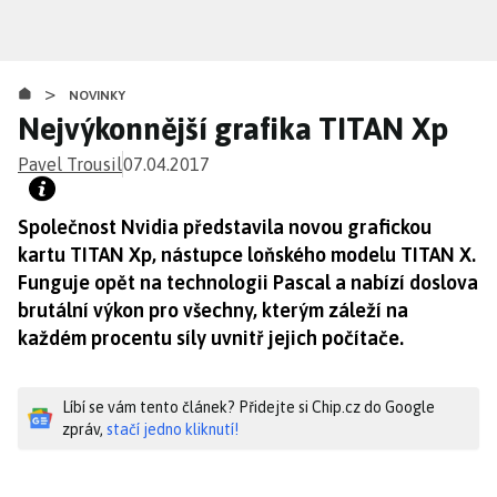
Přejít
k
hlavnímu
>
obsahu
NOVINKY
Nejvýkonnější grafika TITAN Xp
Pavel Trousil
07.04.2017
Společnost Nvidia představila novou grafickou
kartu TITAN Xp, nástupce loňského modelu TITAN X.
Funguje opět na technologii Pascal a nabízí doslova
brutální výkon pro všechny, kterým záleží na
každém procentu síly uvnitř jejich počítače.
Líbí se vám tento článek? Přidejte si Chip.cz do Google
zpráv,
stačí jedno kliknutí!