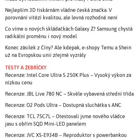
Nejlepším 3D tiskárnám vládne česká značka. V
porovnání vítězí kvalitou, ale levná rozhodně není
Co víme o nových skládačkách Galaxy Z? Samsung chystá
radikální proměnu i nový model
Konec zásilek z Číny? Ale kdepak, e-shopy Temu a Shein
už na Evropskou unii zřejmě vyzrály
TESTY A ŽEBŘÍČKY
Recenze: Intel Core Ultra 5 250K Plus – Vysoký výkon za
nízkou cenu
Recenze: JBL Live 780 NC – Skvěle vybavená střední třída
Recenze: O2 Pods Ultra – Dostupná sluchátka s ANC
Recenze: TCL 75C7L – Otestovali jsme nového vládce
jasu s obřím SQD Mini-LED panelem
Recenze: JVC XS-E934B – Reproduktor s powerbankou