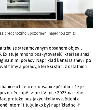
bez předchozího upozornění najednou zmizí.
 na trhu se streamovaným obsahem objevil
ý. Existuje mnoho poskytovatelů, kteří se snaží
ginálními pořady. Například kanál Disney+ po
al filmy a pořady, které si stáhl z ostatních
ahanice o licence k obsahu způsobují, že je
upozornění opět zmizí. V roce 2023 na sebe
x, protože bez jakýchkoliv vysvětlení a
ené interní tituly, jako byl například sci-fi