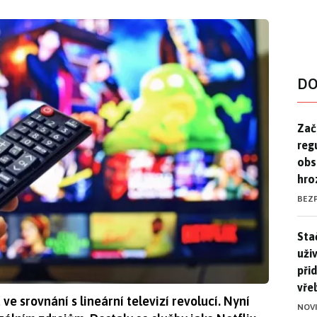
DO
Zač
Zač
reg
obs
hro
BEZ
Stač
Sta
uži
při
vře
e srovnání s lineární televizí revolucí. Nyní
NOV