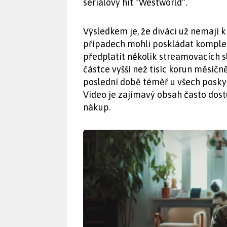
seriálový hit "Westworld".
Výsledkem je, že diváci už nemají k
případech mohli poskládat kompletn
předplatit několik streamovacích s
částce vyšší než tisíc korun měsíčn
poslední době téměř u všech poskyt
Video je zajímavý obsah často dos
nákup.