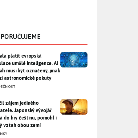
PORUČUJEME
ala platit evropská regulace umělé inteligence. AI obsah musí
ala platit evropská
ulace umělé inteligence. AI
ah musí být označený, jinak
zí astronomické pokuty
PEČNOST
il zájem jediného uživatele. Japonský vývojář přidá do hry češ
čil zájem jediného
vatele. Japonský vývojář
dá do hry češtinu, pomohl i
lý vztah obou zemí
INKY