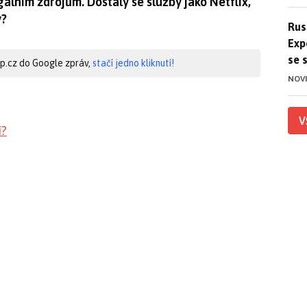
gálním zdrojům. Dostaly se služby jako Netflix,
y?
Ruso
Rus
Exp
se 
hip.cz do Google zpráv,
stačí jedno kliknutí!
NOV
V
í?