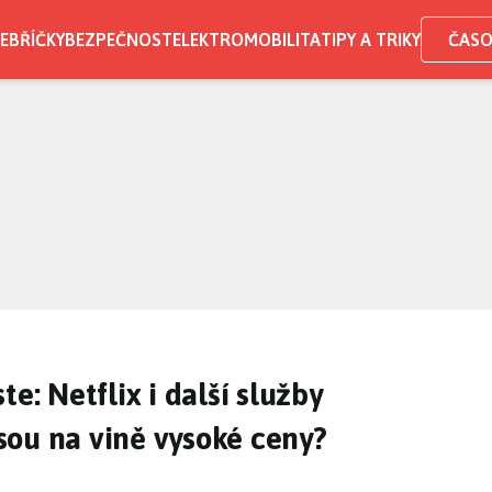
EBŘÍČKY
BEZPEČNOST
ELEKTROMOBILITA
TIPY A TRIKY
ČASO
e: Netflix i další služby
sou na vině vysoké ceny?