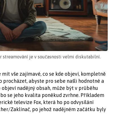
r streamování je v současnosti velmi diskutabilní.
e mít vše zajímavé, co se kde objeví, kompletně
o procházet, abyste pro sebe našli hodnotné a
ě objeví nadějný obsah, může být v průběhu
nebo se jeho kvalita poněkud zvrhne. Příkladem
rické televize Fox, která ho po odvysílání
tcher/Zaklínač, po jehož nadějném začátku byly