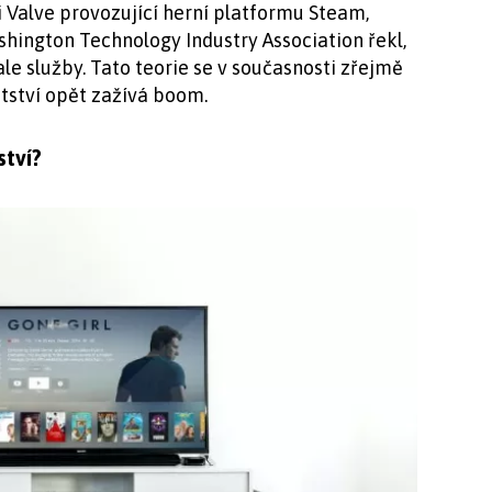
 Valve provozující herní platformu Steam,
shington Technology Industry Association řekl,
le služby. Tato teorie se v současnosti zřejmě
átství opět zažívá boom.
ství?