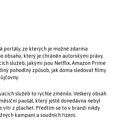
á portály, ze kterých je možné zdarma
o obsahu, který je chráněn autorskými právy.
ch služeb, jakými jsou Netflix, Amazon Prime
ediný pohodlný způsob, jak doma sledovat filmy
půjčovny.
vacích služeb to rychle změnilo. Veškerý obsah
a měsíční paušál, který ještě donedávna nebyl
 vítr z plachet. Předtím se to v branži nikdy
užných kampaní a soudních řízení.