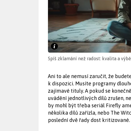
Spíš zklamání než radost: kvalita a výbě
Ani to ale nemusí zaručit, že budet
k dispozici. Musíte programy dlouh
zajímavé tituly. A pokud se konečn
uvádění jednotlivých dílů zrušen, 
by mohl být třeba seriál Firefly ame
několika dílů zařízla, nebo The Wi
poslední dvě řady dost kritizované.