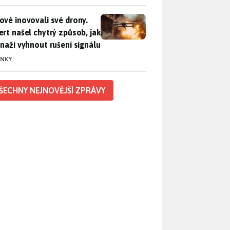
vé inovovali své drony. Expert našel chytrý způsob, jak se sna
ové inovovali své drony.
ert našel chytrý způsob, jak
snaží vyhnout rušení signálu
INKY
ŠECHNY NEJNOVĚJŠÍ ZPRÁVY