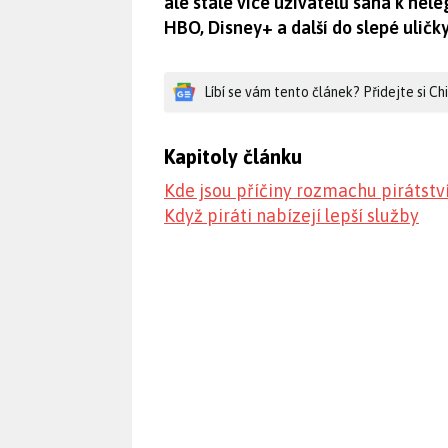
ale stále více uživatelů sahá k nele
HBO, Disney+ a další do slepé uličk
Líbí se vám tento článek? Přidejte si C
Kapitoly článku
Kde jsou příčiny rozmachu pirátstv
Když piráti nabízejí lepší služby