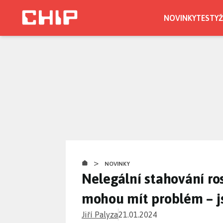
Přejít
k
NOVINKY
TESTY
Ž
hlavnímu
obsahu
>
NOVINKY
Nelegální stahování rost
mohou mít problém – j
Jiří Palyza
21.01.2024