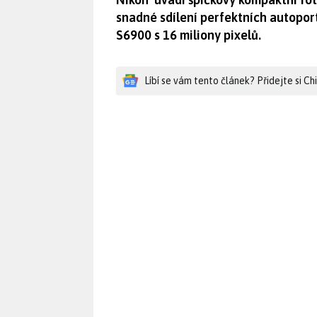
snadné sdílení perfektních autopo
S6900 s 16 miliony pixelů.
Líbí se vám tento článek? Přidejte si C