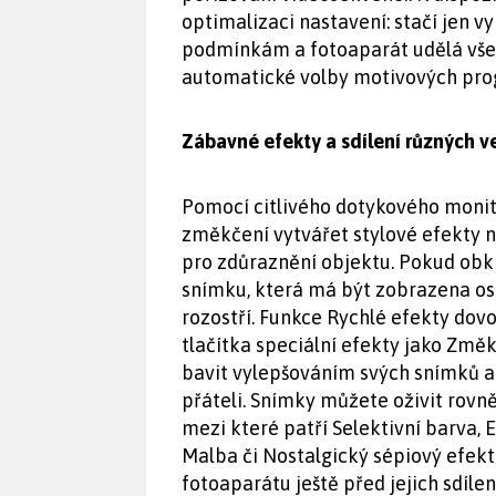
optimalizaci nastavení: stačí jen 
podmínkám a fotoaparát udělá všech
automatické volby motivových pro
Zábavné efekty a sdílení různých ve
Pomocí citlivého dotykového monit
změkčení vytvářet stylové efekty
pro zdůraznění objektu. Pokud obkr
snímku, která má být zobrazena ost
rozostří. Funkce Rychlé efekty dov
tlačítka speciální efekty jako Změ
bavit vylepšováním svých snímků a s
přáteli. Snímky můžete oživit rovn
mezi které patří Selektivní barva, 
Malba či Nostalgický sépiový efekt
fotoaparátu ještě před jejich sdíle