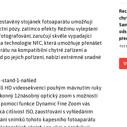
Rec
Rec
chy
estavěný stojánek fotoaparátu umožňují
Sam
tní pózy, zatímco efekty Režimu vylepšení
ods
otografování, zaručují skvěle vypadající
pře
i a technologie NFC, která umožňuje přenášet
TES
tu na kompatibilní chytré zařízení a
d po jejich pořízení, nabízí extrémně snadné
V
ull HD videosekvencí pouhým mávnutím ruky
 výkonný 12násobný optický zoom s možností
 s pomocí funkce Dynamic Fine Zoom
vás
á citlivost ISO, zaostřování s vyhledáním
zání snímků tohoto kapesního fotoaparátu