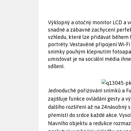
Výklopný a otočný monitor LCD a v
snadné a zábavné zachycení perfek
vzhledu, které lze přidávat během f
portréty. Vestavěné připojení Wi-F
snímky pouhým klepnutím fotoapará
umisťovat je na sociální média ihne
sdílení.
Jednoduché pořizování snímků a F
zajišťuje funkce ovládání gesty a
dalšího rozšíření až na 24násobný
přemístí do srdce každé akce. Vysok
hlavního objektu a redukce rozma