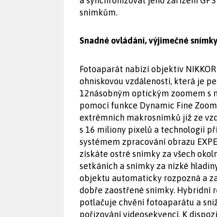
a synchronizovat jeho zařízení GPS
snímkům.
Snadné ovládání, výjimečné snímk
Fotoaparát nabízí objektiv NIKKOR
ohniskovou vzdáleností, která je p
12násobným optickým zoomem s mo
pomocí funkce Dynamic Fine Zoom
extrémních makrosnímků již ze vzd
s 16 miliony pixelů a technologií p
systémem zpracování obrazu EXPEED
získáte ostré snímky za všech okol
setkáních a snímky za nízké hladin
objektu automaticky rozpozná a zao
dobře zaostřené snímky. Hybridní r
potlačuje chvění fotoaparátu a sni
pořizování videosekvencí. K dispo