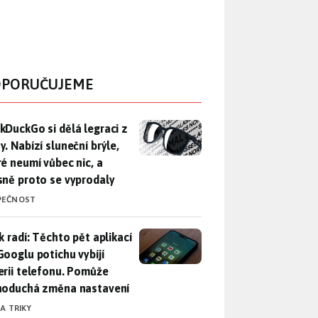
PORUČUJEME
DuckGo si dělá legraci z Mety. Nabízí sluneční brýle, které n
kDuckGo si dělá legraci z
. Nabízí sluneční brýle,
ré neumí vůbec nic, a
sně proto se vyprodaly
PEČNOST
ák radí: Těchto pět aplikací od Googlu potichu vybíjí baterii
k radí: Těchto pět aplikací
Googlu potichu vybíjí
erii telefonu. Pomůže
noduchá změna nastavení
 A TRIKY