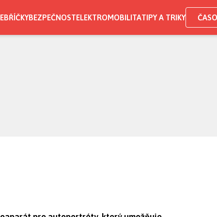
EBŘÍČKY
BEZPEČNOST
ELEKTROMOBILITA
TIPY A TRIKY
ČASO
oaparát pro autoportréty, který umožňuje