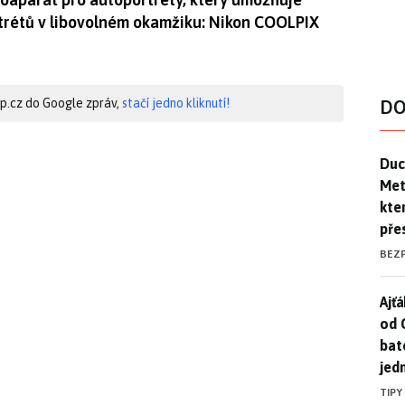
rtrétů v libovolném okamžiku: Nikon COOLPIX
hip.cz do Google zpráv,
stačí jedno kliknutí!
DO
Duck
Duc
Mety
kte
pře
BEZ
Ajť
Ajťá
od 
bat
jed
TIPY