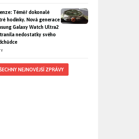
enze: Téměř dokonalé chytré hodinky. Nová generace Samsung
enze: Téměř dokonalé
tré hodinky. Nová generace
sung Galaxy Watch Ultra2
tranila nedostatky svého
dchůdce
TY
ŠECHNY NEJNOVĚJŠÍ ZPRÁVY