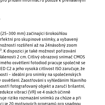
 pro přidání informací o poloze k přenášeným
y
 (25–300 mm) začínající širokoúhlou
erfektní pro skupinové snímky, a vybavený
žností rozšíření až na 24násobný zoom
3
. K dispozici je také možnost pořizování
álenosti 2 cm. Citlivý obrazový snímač CMOS
římého osvětlení fotodiod pracuje společně se
 C2 a jeho vysoká citlivost ISO zaručuje, že
ností – ideální pro snímky na společenských
y osvětlení. Zaostřování s vyhledáním hlavního
stří fotografovaný objekt a zaručí brilantní,
edukce vibrací (VR) ve 4 osách účinně
žuje riziko rozmazání snímků za chůze a při
zici je 20 motivových programů pro snadnou