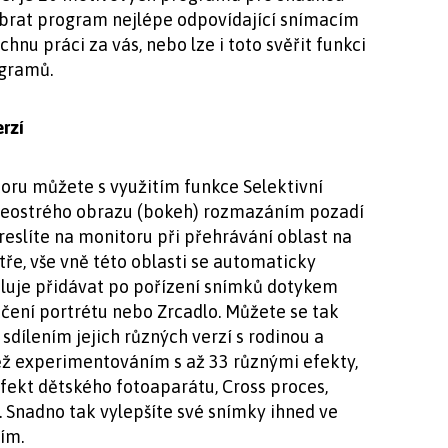
vybrat program nejlépe odpovídající snímacím
nu práci za vás, nebo lze i toto svěřit funkci
gramů.
rzí
oru můžete s využitím funkce Selektivní
 neostrého obrazu (bokeh) rozmazáním pozadí
eslíte na monitoru při přehrávání oblast na
ře, vše vně této oblasti se automaticky
oluje přidávat po pořízení snímků dotykem
kčení portrétu nebo Zrcadlo. Můžete se tak
dílením jejich různých verzí s rodinou a
ěž experimentováním s až 33 různými efekty,
Efekt dětského fotoaparátu, Cross proces,
. Snadno tak vylepšíte své snímky ihned ve
ním.