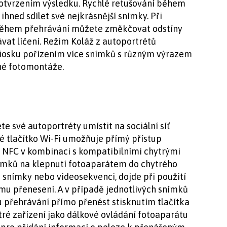
otvrzením výsledku. Rychlé retušování během
hned sdílet své nejkrásnější snímky. Při
 během přehrávání můžete změkčovat odstíny
ávat líčení. Režim Koláž z autoportrétů
kiosku pořízením více snímků s různým výrazem
né fotomontáže.
e své autoportréty umístit na sociální síť
né tlačítko Wi-Fi umožňuje přímý přístup
a NFC v kombinaci s kompatibilními chytrými
ímků na klepnutí fotoaparátem do chytrého
 snímky nebo videosekvenci, dojde při použití
mu přenesení. A v případě jednotlivých snímků
přehrávání přímo přenést stisknutím tlačítka
tré zařízení jako dálkové ovládání fotoaparátu