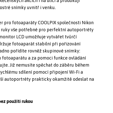
olečenských akcích i na ulici a produkují
 ostré snímky uvnitř i venku.
er pro fotoaparáty COOLPIX společnosti Nikon
é ruky vše potřebné pro perfektní autoportréty
ý monitor LCD umožňuje vytvářet tvůrčí
žuje fotoaparát stabilní při pořizování
Snadno pořídíte rovněž skupinové snímky:
u fotoaparátu a za pomoci funkce ovládání
ujte. Již nemusíte spěchat do záběru během
ychlému sdílení pomocí připojení Wi-Fi
a
ší autoportréty prakticky okamžitě odeslat na
ez použití rukou