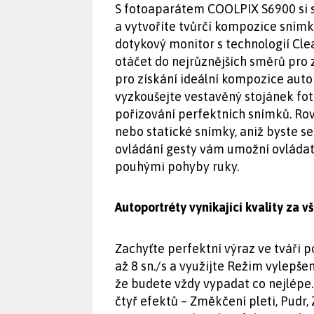
S fotoaparátem COOLPIX S6900 si s
a vytvoříte tvůrčí kompozice sním
dotykový monitor s technologií Clea
otáčet do nejrůznějších směrů pro z
pro získání ideální kompozice aut
vyzkoušejte vestavěný stojánek fot
pořizování perfektních snímků. Ro
nebo statické snímky, aniž byste s
ovládání gesty vám umožní ovládat
pouhými pohyby ruky.
Autoportréty vynikající kvality za v
Zachyťte perfektní výraz ve tváři 
až 8 sn./s a využijte Režim vylepšen
že budete vždy vypadat co nejlépe
čtyř efektů – Změkčení pleti, Pudr, 