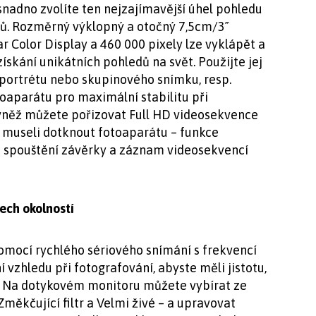
nadno zvolíte ten nejzajímavější úhel pohledu
ků. Rozměrný výklopný a otočný 7,5cm/3˝
r Color Display a 460 000 pixely lze vyklápět a
ískání unikátních pohledů na svět. Použijte jej
oportrétu nebo skupinového snímku, resp.
oaparátu pro maximální stabilitu při
vněž můžete pořizovat Full HD videosekvence
e museli dotknout fotoaparátu – funkce
 spouštění závěrky a záznam videosekvencí
šech okolností
pomocí rychlého sériového snímání s frekvencí
í vzhledu při fotografování, abyste měli jistotu,
. Na dotykovém monitoru můžete vybírat ze
Změkčující filtr a Velmi živé – a upravovat