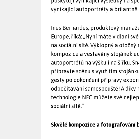
poskytují vynikající výsledky na sp
vynikající autoportréty
a brilantně
Ines Bernardes, produktový manaž
Europe, říká: „Nyní máte v dlani sv
na sociální sítě. Výklopný a otočn
kompozice a vestavěný stojánek udr
autoportrétů na výšku i na šířku. 
připravte scénu s využitím stojánk
gesty po dokončení přípravy expon
odpočítávání samospouště! A díky r
technologie NFC
můžete své nejlep
sociální sítě.“
Skvělé kompozice a fotografování b