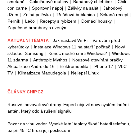
smetaně
|
Čokoládové muffiny
|
Banánový chlebíček
|
Chili
con carne
|
Sportovní nápoj
|
Zálivky na salát
|
Jahodový
džem
|
Zelná polévka
|
Třešňová bublanina
|
Sekaná recept
|
Perník
|
Lečo
|
Recepty s rybízem
|
Domácí housky
|
Zapečené brambory s uzeným
AKTUÁLNÍ TÉMATA
Jak nastavit Wi-Fi
|
Varování před
kyberútoky
|
Instalace Windows 11 na starší počítač
|
Nový
skládací Samsung
|
Konec modré smrti Windows?
|
Windows
11 zdarma
|
Anthropic Mythos
|
Nouzové otevírání pračky
|
Aktualizace Androidu 16
|
Elektromobilita
|
iPhone 17
|
VLC
TV
|
Klimatizace Maoudegola
|
Nejlepší Linux
ČLÁNKY CHIP.CZ
Rusové inovovali své drony. Expert objevil nový systém ladění
antén, který odolá rušení signálu
Pozor na vlnu veder. Vysoké letní teploty škodí baterii telefonu,
už při 45 °C hrozí její poškození