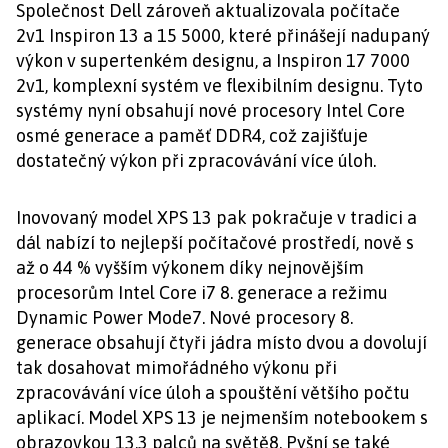
Společnost Dell zároveň aktualizovala počítače
2v1 Inspiron 13 a 15 5000, které přinášejí nadupaný
výkon v supertenkém designu, a Inspiron 17 7000
2v1, komplexní systém ve flexibilním designu. Tyto
systémy nyní obsahují nové procesory Intel Core
osmé generace a paměť DDR4, což zajišťuje
dostatečný výkon při zpracovávání více úloh.
Inovovaný model XPS 13 pak pokračuje v tradici a
dál nabízí to nejlepší počítačové prostředí, nově s
až o 44 % vyšším výkonem díky nejnovějším
procesorům Intel Core i7 8. generace a režimu
Dynamic Power Mode7. Nové procesory 8.
generace obsahují čtyři jádra místo dvou a dovolují
tak dosahovat mimořádného výkonu při
zpracovávání více úloh a spouštění většího počtu
aplikací. Model XPS 13 je nejmenším notebookem s
obrazovkou 13,3 palců na světě8. Pyšní se také