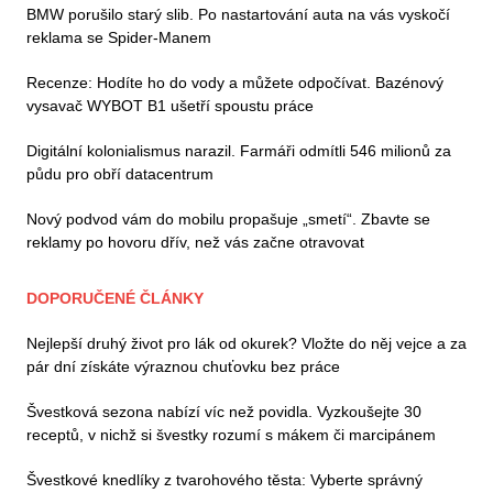
BMW porušilo starý slib. Po nastartování auta na vás vyskočí
reklama se Spider-Manem
Recenze: Hodíte ho do vody a můžete odpočívat. Bazénový
vysavač WYBOT B1 ušetří spoustu práce
Digitální kolonialismus narazil. Farmáři odmítli 546 milionů za
půdu pro obří datacentrum
Nový podvod vám do mobilu propašuje „smetí“. Zbavte se
reklamy po hovoru dřív, než vás začne otravovat
DOPORUČENÉ ČLÁNKY
Nejlepší druhý život pro lák od okurek? Vložte do něj vejce a za
pár dní získáte výraznou chuťovku bez práce
Švestková sezona nabízí víc než povidla. Vyzkoušejte 30
receptů, v nichž si švestky rozumí s mákem či marcipánem
Švestkové knedlíky z tvarohového těsta: Vyberte správný