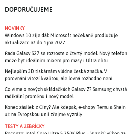
DOPORUČUJEME
NOVINKY
Windows 10 žije dál: Microsoft nečekaně prodlužuje
aktualizace až do října 2027
Řada Galaxy S27 se rozroste o čtvrtý model. Nový telefon
může být ideálním mixem pro masy i Ultra elitu
Nejlepším 3D tiskárnám vládne česká značka. V
porovnání vítězí kvalitou, ale levná rozhodně není
Co víme o nových skládačkách Galaxy Z? Samsung chystá
radikální proměnu i nový model
Konec zásilek z Číny? Ale kdepak, e-shopy Temu a Shein
už na Evropskou unii zřejmě vyzrály
TESTY A ŽEBŘÍČKY
Recenze: Intel Core Ultra 5 250K Plus – Vysoký výkon za