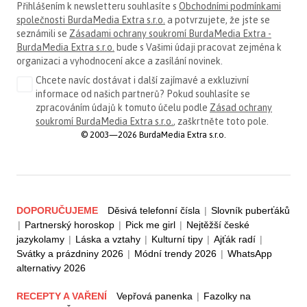
Přihlášením k newsletteru souhlasíte s
Obchodními podmínkami
společnosti BurdaMedia Extra s.r.o.
a potvrzujete, že jste se
seznámili se
Zásadami ochrany soukromí BurdaMedia Extra -
BurdaMedia Extra s.r.o.
bude s Vašimi údaji pracovat zejména k
organizaci a vyhodnocení akce a zasílání novinek.
Chcete navíc dostávat i další zajímavé a exkluzivní
informace od našich partnerů? Pokud souhlasíte se
zpracováním údajů k tomuto účelu podle
Zásad ochrany
soukromí BurdaMedia Extra s.r.o.
, zaškrtněte toto pole.
© 2003—2026 BurdaMedia Extra s.r.o.
DOPORUČUJEME
Děsivá telefonní čísla
|
Slovník puberťáků
|
Partnerský horoskop
|
Pick me girl
|
Nejtěžší české
jazykolamy
|
Láska a vztahy
|
Kulturní tipy
|
Ajťák radí
|
Svátky a prázdniny 2026
|
Módní trendy 2026
|
WhatsApp
alternativy 2026
RECEPTY A VAŘENÍ
Vepřová panenka
|
Fazolky na