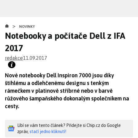
Přejít
k
hlavnímu
>
obsahu
NOVINKY
Notebooky a počítače Dell z IFA
2017
redakce
11.09.2017
Nové notebooky Dell Inspiron 7000 jsou díky
štíhlému a odlehčenému designu s tenkým
rámečkem v platinově stříbrné nebo v barvě
růžového šampaňského dokonalým společníkem na
cesty.
Líbí se vám tento článek? Přidejte si Chip.cz do Google
zpráv,
stačí jedno kliknutí!