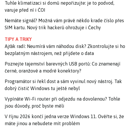
Tuhle klimatizaci si domů nepořizujte: je to podvod,
varuje před ní i ČOI
Nemáte signál? Možná vám právě někdo krade číslo přes
SIM kartu. Nový trik hackerů ohrožuje i Čechy
TIPY A TRIKY
Ajťák radí: Neumírá vám náhodou disk? Zkontrolujte si ho
bezplatným nástrojem, než přijdete o data
Poznejte tajemství barevných USB portů: Co znamenají
černé, oranžové a modré konektory?
Programátor si řekl dost a sám vyvinul nový nástroj. Tak
dobrý čistič Windows tu ještě nebyl
Vypínáte Wi-Fi router při odjezdu na dovolenou? Tohle
jsou důvody, proč byste měli
V říjnu 2026 končí jedna verze Windows 11. Ověřte si, že
máte jinou a nebudete mít problém