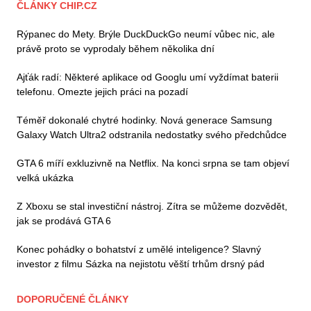
ČLÁNKY CHIP.CZ
Rýpanec do Mety. Brýle DuckDuckGo neumí vůbec nic, ale
právě proto se vyprodaly během několika dní
Ajťák radí: Některé aplikace od Googlu umí vyždímat baterii
telefonu. Omezte jejich práci na pozadí
Téměř dokonalé chytré hodinky. Nová generace Samsung
Galaxy Watch Ultra2 odstranila nedostatky svého předchůdce
GTA 6 míří exkluzivně na Netflix. Na konci srpna se tam objeví
velká ukázka
Z Xboxu se stal investiční nástroj. Zítra se můžeme dozvědět,
jak se prodává GTA 6
Konec pohádky o bohatství z umělé inteligence? Slavný
investor z filmu Sázka na nejistotu věští trhům drsný pád
DOPORUČENÉ ČLÁNKY