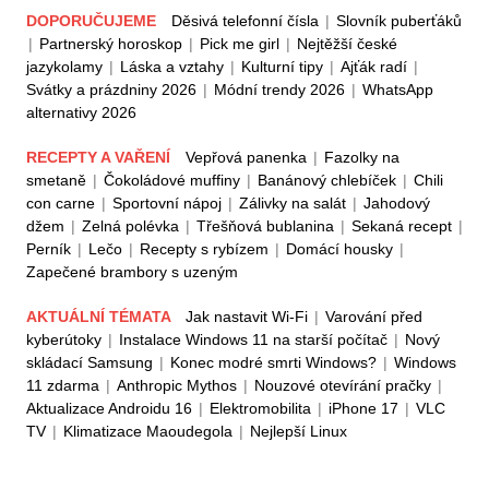
DOPORUČUJEME
Děsivá telefonní čísla
|
Slovník puberťáků
|
Partnerský horoskop
|
Pick me girl
|
Nejtěžší české
jazykolamy
|
Láska a vztahy
|
Kulturní tipy
|
Ajťák radí
|
Svátky a prázdniny 2026
|
Módní trendy 2026
|
WhatsApp
alternativy 2026
RECEPTY A VAŘENÍ
Vepřová panenka
|
Fazolky na
smetaně
|
Čokoládové muffiny
|
Banánový chlebíček
|
Chili
con carne
|
Sportovní nápoj
|
Zálivky na salát
|
Jahodový
džem
|
Zelná polévka
|
Třešňová bublanina
|
Sekaná recept
|
Perník
|
Lečo
|
Recepty s rybízem
|
Domácí housky
|
Zapečené brambory s uzeným
AKTUÁLNÍ TÉMATA
Jak nastavit Wi-Fi
|
Varování před
kyberútoky
|
Instalace Windows 11 na starší počítač
|
Nový
skládací Samsung
|
Konec modré smrti Windows?
|
Windows
11 zdarma
|
Anthropic Mythos
|
Nouzové otevírání pračky
|
Aktualizace Androidu 16
|
Elektromobilita
|
iPhone 17
|
VLC
TV
|
Klimatizace Maoudegola
|
Nejlepší Linux