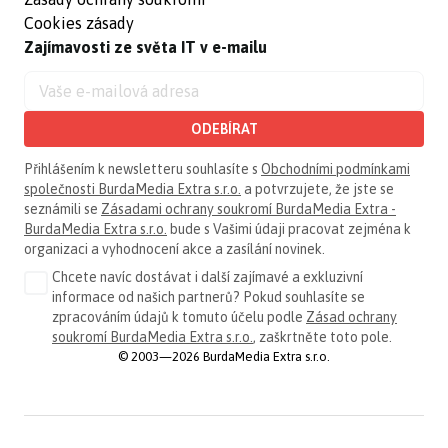
Cookies zásady
Zajímavosti ze světa IT v e-mailu
ODEBÍRAT
Přihlášením k newsletteru souhlasíte s
Obchodními podmínkami
společnosti BurdaMedia Extra s.r.o.
a potvrzujete, že jste se
seznámili se
Zásadami ochrany soukromí BurdaMedia Extra -
BurdaMedia Extra s.r.o.
bude s Vašimi údaji pracovat zejména k
organizaci a vyhodnocení akce a zasílání novinek.
Chcete navíc dostávat i další zajímavé a exkluzivní
informace od našich partnerů? Pokud souhlasíte se
zpracováním údajů k tomuto účelu podle
Zásad ochrany
soukromí BurdaMedia Extra s.r.o.
, zaškrtněte toto pole.
© 2003—2026 BurdaMedia Extra s.r.o.