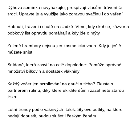
Dýňová semínka nevyhazujte, prospívají vlasům, trávení či
srdci. Upravte je a využijte jako zdravou svačinu i do vaření
Hubnutí, trávení i chutě na sladké. Víme, kdy skořice, zázvor a
bobkový list opravdu pomáhají a kdy jde o mýty
Zelené brambory nejsou jen kosmetická vada. Kdy je ještě
můžete sníst
Snídaně, která zasytí na celé dopoledne: Pomůže správné
množství bílkovin a dostatek vlákniny
Každý večer jen scrollování na gauči a ticho? Zkuste s
partnerem rutinu, díky které uklidíte dům i zažehnete starou
jiskru
Letní trendy podle vášnivých Italek. Stylové outfity, na které
nedají dopustit, budou slušet i českým ženám