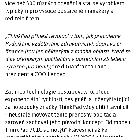
více než 300 různých ocenění a stal se výrobkem
typickým pro vysoce postavené manažery a
ředitele firem.
„ThinkPad přinesl revoluci v tom, jak pracujeme.
Podnikání, vzdělávání, zdravotnictví, doprava či
finance jsou jen některými z mnoha oblastí, které se
díky přenosným počítačům v posledních 25 letech
výrazně proměnily,“
řekl Gianfranco Lanci,
prezident a COO, Lenovo.
Zatímco technologie postupovaly kupředu
exponenciální rychlostí, designéři a inženýři stojící
za notebooky značky ThinkPad vždy ctili hlavní cíl
– neustále inovovat tento přenosný počítač a
zároveň zachovat jeho původní koncept. Od modelu
ThinkPad 701C s „motýlí“ klávesnicí až ke