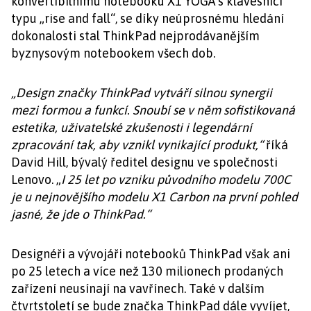
konvertibilnímu notebooku X1 YOGA s klávesnicí
typu „rise and fall“, se díky neúprosnému hledání
dokonalosti stal ThinkPad nejprodávanějším
byznysovým notebookem všech dob.
„Design značky ThinkPad vytváří silnou synergii
mezi formou a funkcí. Snoubí se v něm sofistikovaná
estetika, uživatelské zkušenosti i legendární
zpracování tak, aby vznikl vynikající produkt,“
říká
David Hill, bývalý ředitel designu ve společnosti
Lenovo. „
I 25 let po vzniku původního modelu 700C
je u nejnovějšího modelu X1 Carbon na první pohled
jasné, že jde o ThinkPad.“
Designéři a vývojáři notebooků ThinkPad však ani
po 25 letech a více než 130 milionech prodaných
zařízení neusínají na vavřínech. Také v dalším
čtvrtstoletí se bude značka ThinkPad dále vyvíjet,