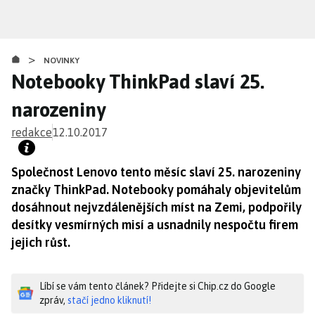
Přejít
k
hlavnímu
>
obsahu
NOVINKY
Notebooky ThinkPad slaví 25.
narozeniny
redakce
12.10.2017
Společnost Lenovo tento měsíc slaví 25. narozeniny
značky ThinkPad. Notebooky pomáhaly objevitelům
dosáhnout nejvzdálenějších míst na Zemi, podpořily
desítky vesmírných misí a usnadnily nespočtu firem
jejich růst.
Líbí se vám tento článek? Přidejte si Chip.cz do Google
zpráv,
stačí jedno kliknutí!