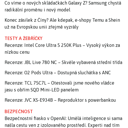
Co víme o nových skládačkách Galaxy Z? Samsung chystá
radikální proměnu i nový model
Konec zásilek z Číny? Ale kdepak, e-shopy Temu a Shein
už na Evropskou unii zřejmě vyzrály
TESTY A ŽEBŘÍČKY
Recenze: Intel Core Ultra 5 250K Plus – Vysoký výkon za
nízkou cenu
Recenze: JBL Live 780 NC – Skvěle vybavená střední třída
Recenze: O2 Pods Ultra – Dostupná sluchátka s ANC
Recenze: TCL 75C7L – Otestovali jsme nového vládce
jasu s obřím SQD Mini-LED panelem
Recenze: JVC XS-E934B – Reproduktor s powerbankou
BEZPEČNOST
Bezpečnostní fiasko v OpenAI: Umělá inteligence si sama
našla cestu ven z izolovaného prostředí. Experti nad tím