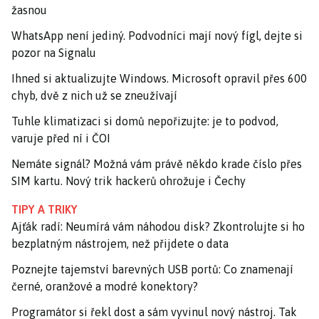
žasnou
WhatsApp není jediný. Podvodníci mají nový fígl, dejte si
pozor na Signalu
Ihned si aktualizujte Windows. Microsoft opravil přes 600
chyb, dvě z nich už se zneužívají
Tuhle klimatizaci si domů nepořizujte: je to podvod,
varuje před ní i ČOI
Nemáte signál? Možná vám právě někdo krade číslo přes
SIM kartu. Nový trik hackerů ohrožuje i Čechy
TIPY A TRIKY
Ajťák radí: Neumírá vám náhodou disk? Zkontrolujte si ho
bezplatným nástrojem, než přijdete o data
Poznejte tajemství barevných USB portů: Co znamenají
černé, oranžové a modré konektory?
Programátor si řekl dost a sám vyvinul nový nástroj. Tak