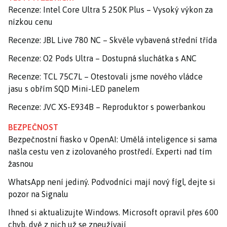
Recenze: Intel Core Ultra 5 250K Plus – Vysoký výkon za
nízkou cenu
Recenze: JBL Live 780 NC – Skvěle vybavená střední třída
Recenze: O2 Pods Ultra – Dostupná sluchátka s ANC
Recenze: TCL 75C7L – Otestovali jsme nového vládce
jasu s obřím SQD Mini-LED panelem
Recenze: JVC XS-E934B – Reproduktor s powerbankou
BEZPEČNOST
Bezpečnostní fiasko v OpenAI: Umělá inteligence si sama
našla cestu ven z izolovaného prostředí. Experti nad tím
žasnou
WhatsApp není jediný. Podvodníci mají nový fígl, dejte si
pozor na Signalu
Ihned si aktualizujte Windows. Microsoft opravil přes 600
chyb, dvě z nich už se zneužívají