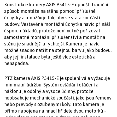
Konstrukce kamery AXIS P5415-E opouští tradiční
způsob montáže na stěnu pomocí příslušné
úchytky a umožňuje tak, aby se stala součástí
budovy. Vestavěná montážní úchytka navíc přináší
úsporu nákladů, protože není nutné pořizovat
samostatné montážní příslušenství a montáž na
stěnu je snadnější a rychlejší. Kameru je navíc
možné snadno natřít na stejnou barvu jako budovu,
aby její instalace byla ještě více estetická a
nenápadná.
PTZ kamera AXIS P5415-E je spolehlivá a vyžaduje
minimální údržbu. Systém ovládání otáčení a
náklonu je odolný a vysoce účinný, protože
neobsahuje mechanické součásti, jako jsou řemeny
nebo převody s ozubenými koly. Tato kamera je
přímo napojena na hnací hřídele dvou motorků –