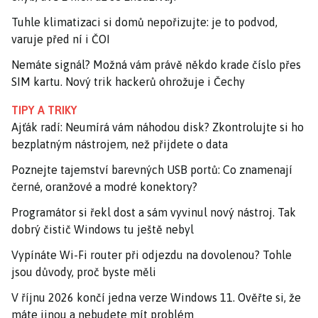
Tuhle klimatizaci si domů nepořizujte: je to podvod,
varuje před ní i ČOI
Nemáte signál? Možná vám právě někdo krade číslo přes
SIM kartu. Nový trik hackerů ohrožuje i Čechy
TIPY A TRIKY
Ajťák radí: Neumírá vám náhodou disk? Zkontrolujte si ho
bezplatným nástrojem, než přijdete o data
Poznejte tajemství barevných USB portů: Co znamenají
černé, oranžové a modré konektory?
Programátor si řekl dost a sám vyvinul nový nástroj. Tak
dobrý čistič Windows tu ještě nebyl
Vypínáte Wi-Fi router při odjezdu na dovolenou? Tohle
jsou důvody, proč byste měli
V říjnu 2026 končí jedna verze Windows 11. Ověřte si, že
máte jinou a nebudete mít problém