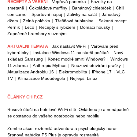
RECEPTY A VAŘENÍ
Vepřová panenka
|
Fazolky na
smetaně
|
Čokoládové muffiny
|
Banánový chlebíček
|
Chili
con carne
|
Sportovní nápoj
|
Zálivky na salát
|
Jahodový
džem
|
Zelná polévka
|
Třešňová bublanina
|
Sekaná recept
|
Perník
|
Lečo
|
Recepty s rybízem
|
Domácí housky
|
Zapečené brambory s uzeným
AKTUÁLNÍ TÉMATA
Jak nastavit Wi-Fi
|
Varování před
kyberútoky
|
Instalace Windows 11 na starší počítač
|
Nový
skládací Samsung
|
Konec modré smrti Windows?
|
Windows
11 zdarma
|
Anthropic Mythos
|
Nouzové otevírání pračky
|
Aktualizace Androidu 16
|
Elektromobilita
|
iPhone 17
|
VLC
TV
|
Klimatizace Maoudegola
|
Nejlepší Linux
ČLÁNKY CHIP.CZ
Rusové útočí na hotelové Wi-Fi sítě. Ovládnou je a nenápadně
se dostanou do vašeho notebooku nebo mobilu
Zombie akce, roztomilá adventura a psychologický horor.
Srpnová nabídka PS Plus je opravdu rozmanitá