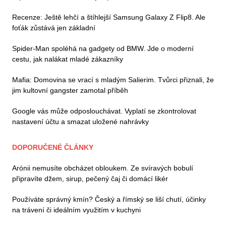
Recenze: Ještě lehčí a štíhlejší Samsung Galaxy Z Flip8. Ale
foťák zůstává jen základní
Spider-Man spoléhá na gadgety od BMW. Jde o moderní
cestu, jak nalákat mladé zákazníky
Mafia: Domovina se vrací s mladým Salierim. Tvůrci přiznali, že
jim kultovní gangster zamotal příběh
Google vás může odposlouchávat. Vyplatí se zkontrolovat
nastavení účtu a smazat uložené nahrávky
DOPORUČENÉ ČLÁNKY
Arónii nemusíte obcházet obloukem. Ze svíravých bobulí
připravíte džem, sirup, pečený čaj či domácí likér
Používáte správný kmín? Český a římský se liší chutí, účinky
na trávení či ideálním využitím v kuchyni