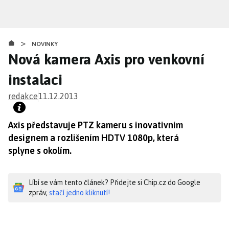
Přejít
k
hlavnímu
>
obsahu
NOVINKY
Nová kamera Axis pro venkovní
instalaci
redakce
11.12.2013
Axis představuje PTZ kameru s inovativním
designem a rozlišením HDTV 1080p, která
splyne s okolím.
Líbí se vám tento článek? Přidejte si Chip.cz do Google
zpráv,
stačí jedno kliknutí!