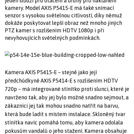
jeden slouží pro otáčení a druhý pro naklánění
kamery. Model AXIS P5415-E má také snímací
senzor s vysokou světelnou citlivostí, díky němuž
dokáže poskytovat lepší obraz než mnoho jiných
PTZ kamer s rozlišením HDTV 1080p i při
nevyhovujících světelných podmínkách.
Kamera AXIS P5415-E – stejně jako její
předchůdkyně AXIS P5414-E s rozlišením HDTV
720p – má integrované stínítko proti slunci, které je
navrženo tak, aby jej bylo možné snadno sejmout, a
zákazníci jej tak mohou snadno natřít na barvu,
která bude ladit s místem instalace. Skloněný tvar
stínítka navíc pomáhá tomu, aby kamera odolala
pokusům vandalů o jeho stažení. Kamera obsahuje