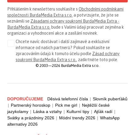
Přihlášením k newsletteru souhlasíte s
Obchodními podmínkami
společnosti BurdaMedia Extra s.r.o.
a potvrzujete, že jste se
seznámili se
Zásadami ochrany soukromí BurdaMedia Extra -
BurdaMedia Extra s.r.o.
bude s Vašimi údaji pracovat zejména k
organizaci a vyhodnocení akce a zasílání novinek.
Chcete navíc dostávat i další zajímavé a exkluzivní
informace od našich partnerů? Pokud souhlasíte se
zpracováním údajů k tomuto účelu podle
Zásad ochrany
soukromí BurdaMedia Extra s.r.o.
, zaškrtněte toto pole.
© 2003—2026 BurdaMedia Extra s.r.o.
DOPORUČUJEME
Děsivá telefonní čísla
|
Slovník puberťáků
|
Partnerský horoskop
|
Pick me girl
|
Nejtěžší české
jazykolamy
|
Láska a vztahy
|
Kulturní tipy
|
Ajťák radí
|
Svátky a prázdniny 2026
|
Módní trendy 2026
|
WhatsApp
alternativy 2026