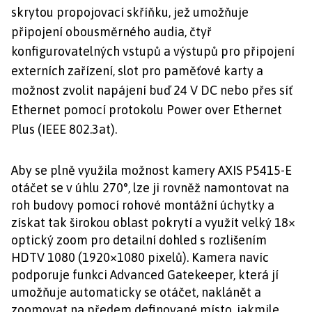
skrytou propojovací skříňku, jež umožňuje
připojení obousměrného audia, čtyř
konfigurovatelných vstupů a výstupů pro připojení
externích zařízení, slot pro paměťové karty a
možnost zvolit napájení buď 24 V DC nebo přes síť
Ethernet pomocí protokolu Power over Ethernet
Plus (IEEE 802.3at).
Aby se plně využila možnost kamery AXIS P5415-E
otáčet se v úhlu 270°, lze ji rovněž namontovat na
roh budovy pomocí rohové montážní úchytky a
získat tak širokou oblast pokrytí a využít velký 18×
optický zoom pro detailní dohled s rozlišením
HDTV 1080 (1920×1080 pixelů). Kamera navíc
podporuje funkci Advanced Gatekeeper, která jí
umožňuje automaticky se otáčet, naklánět a
zoomovat na předem definované místo, jakmile