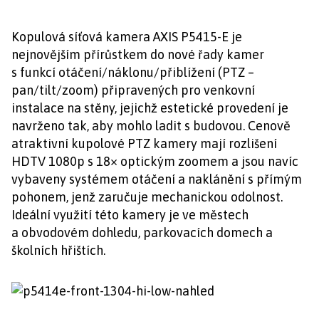
Kopulová síťová kamera AXIS P5415-E je
nejnovějším přírůstkem do nové řady kamer
s funkcí otáčení/náklonu/přiblížení (PTZ –
pan/tilt/zoom) připravených pro venkovní
instalace na stěny, jejichž estetické provedení je
navrženo tak, aby mohlo ladit s budovou. Cenově
atraktivní kupolové PTZ kamery mají rozlišení
HDTV 1080p s 18× optickým zoomem a jsou navíc
vybaveny systémem otáčení a naklánění s přímým
pohonem, jenž zaručuje mechanickou odolnost.
Ideální využití této kamery je ve městech
a obvodovém dohledu, parkovacích domech a
školních hřištích.