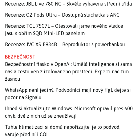
Recenze: JBL Live 780 NC – Skvěle vybavená střední třída
Recenze: O2 Pods Ultra – Dostupná sluchátka s ANC
Recenze: TCL 75C7L – Otestovali jsme nového vládce
jasu s obřím SQD Mini-LED panelem
Recenze: JVC XS-E934B – Reproduktor s powerbankou
BEZPEČNOST
Bezpečnostní fiasko v OpenAI: Umělá inteligence si sama
našla cestu ven z izolovaného prostředí. Experti nad tím
žasnou
WhatsApp není jediný. Podvodníci mají nový fígl, dejte si
pozor na Signalu
Ihned si aktualizujte Windows. Microsoft opravil přes 600
chyb, dvě z nich už se zneužívají
Tuhle klimatizaci si domů nepořizujte: je to podvod,
varuje před ní i ČOI