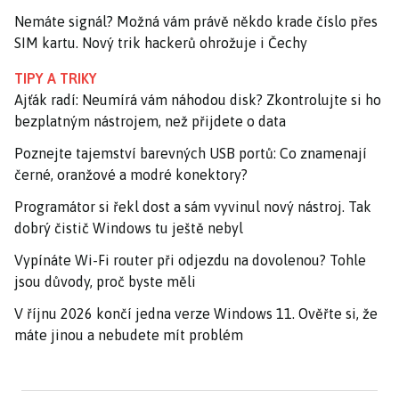
Nemáte signál? Možná vám právě někdo krade číslo přes
SIM kartu. Nový trik hackerů ohrožuje i Čechy
TIPY A TRIKY
Ajťák radí: Neumírá vám náhodou disk? Zkontrolujte si ho
bezplatným nástrojem, než přijdete o data
Poznejte tajemství barevných USB portů: Co znamenají
černé, oranžové a modré konektory?
Programátor si řekl dost a sám vyvinul nový nástroj. Tak
dobrý čistič Windows tu ještě nebyl
Vypínáte Wi-Fi router při odjezdu na dovolenou? Tohle
jsou důvody, proč byste měli
V říjnu 2026 končí jedna verze Windows 11. Ověřte si, že
máte jinou a nebudete mít problém