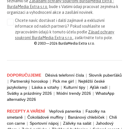
seznámili se
Zásadami ochrany soukromí BurdaMedia Extra -
BurdaMedia Extra s.r.o.
bude s Vašimi údaji pracovat zejména k
organizaci a vyhodnocení akce a zasílání novinek.
Chcete navíc dostávat i další zajímavé a exkluzivní
informace od našich partnerů? Pokud souhlasíte se
zpracováním údajů k tomuto účelu podle
Zásad ochrany
soukromí BurdaMedia Extra s.r.o.
, zaškrtněte toto pole.
© 2003—2026 BurdaMedia Extra s.r.o.
DOPORUČUJEME
Děsivá telefonní čísla
|
Slovník puberťáků
|
Partnerský horoskop
|
Pick me girl
|
Nejtěžší české
jazykolamy
|
Láska a vztahy
|
Kulturní tipy
|
Ajťák radí
|
Svátky a prázdniny 2026
|
Módní trendy 2026
|
WhatsApp
alternativy 2026
RECEPTY A VAŘENÍ
Vepřová panenka
|
Fazolky na
smetaně
|
Čokoládové muffiny
|
Banánový chlebíček
|
Chili
con carne
|
Sportovní nápoj
|
Zálivky na salát
|
Jahodový