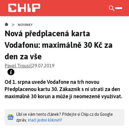
Přejít
k
otevří
hlavnímu
>
obsahu
NOVINKY
Nová předplacená karta
Vodafonu: maximálně 30 Kč za
den za vše
Pavel Trousil
29.07.2019
Od 1. srpna uvede Vodafone na trh novou
Předplacenou kartu 30. Zákazník s ní utratí za den
maximálně 30 korun a může ji neomezeně využívat.
Líbí se vám tento článek? Přidejte si Chip.cz do Google
zpráv,
stačí jedno kliknutí!