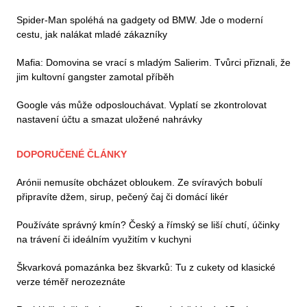
Spider-Man spoléhá na gadgety od BMW. Jde o moderní
cestu, jak nalákat mladé zákazníky
Mafia: Domovina se vrací s mladým Salierim. Tvůrci přiznali, že
jim kultovní gangster zamotal příběh
Google vás může odposlouchávat. Vyplatí se zkontrolovat
nastavení účtu a smazat uložené nahrávky
DOPORUČENÉ ČLÁNKY
Arónii nemusíte obcházet obloukem. Ze svíravých bobulí
připravíte džem, sirup, pečený čaj či domácí likér
Používáte správný kmín? Český a římský se liší chutí, účinky
na trávení či ideálním využitím v kuchyni
Škvarková pomazánka bez škvarků: Tu z cukety od klasické
verze téměř nerozeznáte