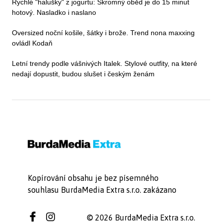
Rychlé "halušky" z jogurtu: Skromný oběd je do 15 minut
hotový. Nasladko i naslano
Oversized noční košile, šátky i brože. Trend nona maxxing
ovládl Kodaň
Letní trendy podle vášnivých Italek. Stylové outfity, na které
nedají dopustit, budou slušet i českým ženám
Kopírování obsahu je bez písemného
souhlasu BurdaMedia Extra s.r.o. zakázano
© 2026 BurdaMedia Extra s.r.o.