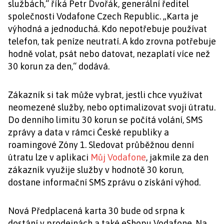
službách,“ říká Petr Dvořák, generální ředitel
společnosti Vodafone Czech Republic. „Karta je
výhodná a jednoduchá. Kdo nepotřebuje používat
telefon, tak peníze neutratí. A kdo zrovna potřebuje
hodně volat, psát nebo datovat, nezaplatí více než
30 korun za den,“ dodává.
Zákazník si tak může vybrat, jestli chce využívat
neomezené služby, nebo optimalizovat svoji útratu.
Do denního limitu 30 korun se počítá volání, SMS
zprávy a data v rámci České republiky a
roamingové Zóny 1. Sledovat průběžnou denní
útratu lze v aplikaci
Můj Vodafone
, jakmile za den
zákazník využije služby v hodnotě 30 korun,
dostane informační SMS zprávu o získání výhod.
Nová Předplacená karta 30 bude od srpna k
dostání v prodejnách a také eShopu Vodafone. Na