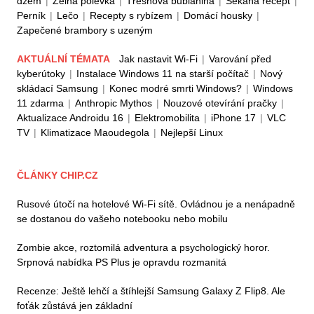
džem
|
Zelná polévka
|
Třešňová bublanina
|
Sekaná recept
|
Perník
|
Lečo
|
Recepty s rybízem
|
Domácí housky
|
Zapečené brambory s uzeným
AKTUÁLNÍ TÉMATA
Jak nastavit Wi-Fi
|
Varování před
kyberútoky
|
Instalace Windows 11 na starší počítač
|
Nový
skládací Samsung
|
Konec modré smrti Windows?
|
Windows
11 zdarma
|
Anthropic Mythos
|
Nouzové otevírání pračky
|
Aktualizace Androidu 16
|
Elektromobilita
|
iPhone 17
|
VLC
TV
|
Klimatizace Maoudegola
|
Nejlepší Linux
ČLÁNKY CHIP.CZ
Rusové útočí na hotelové Wi-Fi sítě. Ovládnou je a nenápadně
se dostanou do vašeho notebooku nebo mobilu
Zombie akce, roztomilá adventura a psychologický horor.
Srpnová nabídka PS Plus je opravdu rozmanitá
Recenze: Ještě lehčí a štíhlejší Samsung Galaxy Z Flip8. Ale
foťák zůstává jen základní