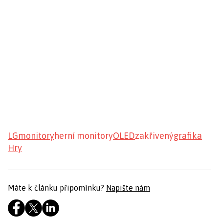
LG
monitory
herní monitory
OLED
zakřivený
grafika
Hry
Máte k článku připomínku?
Napište nám