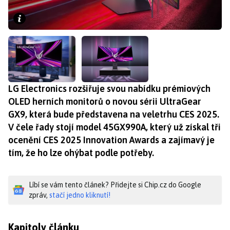
LG Electronics rozšiřuje svou nabídku prémiových
OLED herních monitorů o novou sérii UltraGear
GX9, která bude představena na veletrhu CES 2025.
V čele řady stojí model 45GX990A, který už získal tři
ocenění CES 2025 Innovation Awards a zajímavý je
tím, že ho lze ohýbat podle potřeby.
Líbí se vám tento článek? Přidejte si Chip.cz do Google
zpráv,
stačí jedno kliknutí!
Kapitoly článku