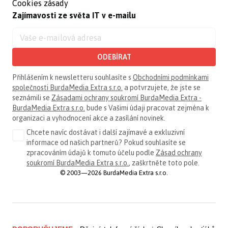
Cookies zásady
Zajímavosti ze světa IT v e-mailu
ODEBÍRAT
Přihlášením k newsletteru souhlasíte s
Obchodními podmínkami
společnosti BurdaMedia Extra s.r.o.
a potvrzujete, že jste se
seznámili se
Zásadami ochrany soukromí BurdaMedia Extra -
BurdaMedia Extra s.r.o.
bude s Vašimi údaji pracovat zejména k
organizaci a vyhodnocení akce a zasílání novinek.
Chcete navíc dostávat i další zajímavé a exkluzivní
informace od našich partnerů? Pokud souhlasíte se
zpracováním údajů k tomuto účelu podle
Zásad ochrany
soukromí BurdaMedia Extra s.r.o.
, zaškrtněte toto pole.
© 2003—2026 BurdaMedia Extra s.r.o.