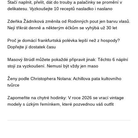
Stačí naplnit, přelít, dát do trouby a palačinky se promění v
delikatesu. Vyzkoušejte 10 receptů nasladko i naslano
Zdeňka Žádníková změnila od Rodinných pout jen barvu vlasů.
Nejí třikrát denně a některým éčkům se vyhýbá už 30 let
Proč je domácí frankfurtská polévka lepší než z hospody?
Dopřejte jí dostatek času
Masový štrúdl můžete pokaždé připravit jinak: Těchto 6 náplní
stojí za vyzkoušení. Nemusí být vždy jen maso
Ženy podle Christophera Nolana: Achillova pata kultovního
tvůrce
Zapomeňte na chytré hodinky: V roce 2026 se vrací vintage
modely s úzkým řemínkem, které pozvednou váš outfit