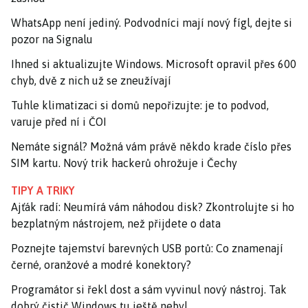
WhatsApp není jediný. Podvodníci mají nový fígl, dejte si
pozor na Signalu
Ihned si aktualizujte Windows. Microsoft opravil přes 600
chyb, dvě z nich už se zneužívají
Tuhle klimatizaci si domů nepořizujte: je to podvod,
varuje před ní i ČOI
Nemáte signál? Možná vám právě někdo krade číslo přes
SIM kartu. Nový trik hackerů ohrožuje i Čechy
TIPY A TRIKY
Ajťák radí: Neumírá vám náhodou disk? Zkontrolujte si ho
bezplatným nástrojem, než přijdete o data
Poznejte tajemství barevných USB portů: Co znamenají
černé, oranžové a modré konektory?
Programátor si řekl dost a sám vyvinul nový nástroj. Tak
dobrý čistič Windows tu ještě nebyl