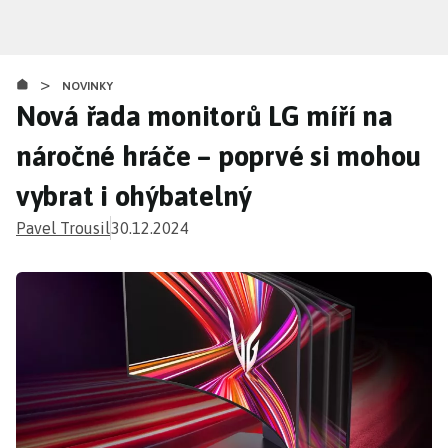
Přejít
k
hlavnímu
>
obsahu
NOVINKY
Nová řada monitorů LG míří na
náročné hráče – poprvé si mohou
vybrat i ohýbatelný
Pavel Trousil
30.12.2024