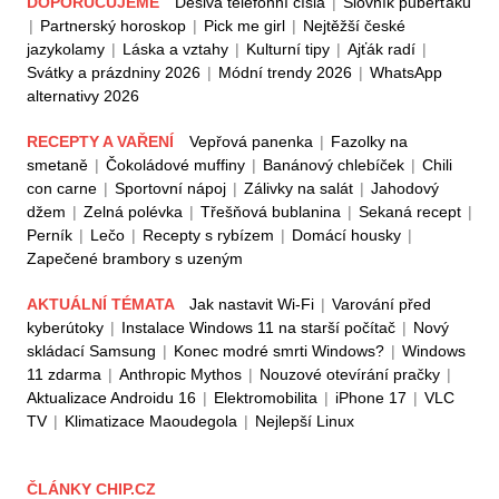
DOPORUČUJEME
Děsivá telefonní čísla
|
Slovník puberťáků
|
Partnerský horoskop
|
Pick me girl
|
Nejtěžší české
jazykolamy
|
Láska a vztahy
|
Kulturní tipy
|
Ajťák radí
|
Svátky a prázdniny 2026
|
Módní trendy 2026
|
WhatsApp
alternativy 2026
RECEPTY A VAŘENÍ
Vepřová panenka
|
Fazolky na
smetaně
|
Čokoládové muffiny
|
Banánový chlebíček
|
Chili
con carne
|
Sportovní nápoj
|
Zálivky na salát
|
Jahodový
džem
|
Zelná polévka
|
Třešňová bublanina
|
Sekaná recept
|
Perník
|
Lečo
|
Recepty s rybízem
|
Domácí housky
|
Zapečené brambory s uzeným
AKTUÁLNÍ TÉMATA
Jak nastavit Wi-Fi
|
Varování před
kyberútoky
|
Instalace Windows 11 na starší počítač
|
Nový
skládací Samsung
|
Konec modré smrti Windows?
|
Windows
11 zdarma
|
Anthropic Mythos
|
Nouzové otevírání pračky
|
Aktualizace Androidu 16
|
Elektromobilita
|
iPhone 17
|
VLC
TV
|
Klimatizace Maoudegola
|
Nejlepší Linux
ČLÁNKY CHIP.CZ