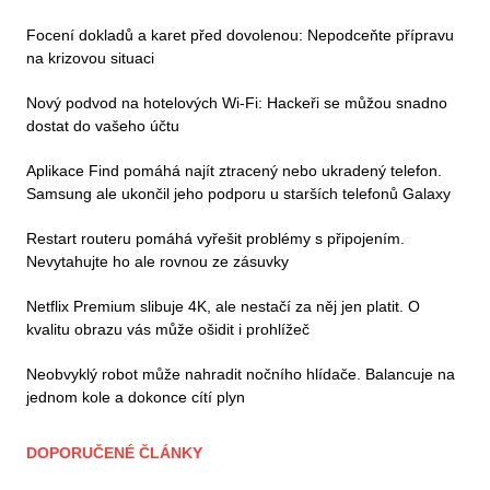
Focení dokladů a karet před dovolenou: Nepodceňte přípravu
na krizovou situaci
Nový podvod na hotelových Wi-Fi: Hackeři se můžou snadno
dostat do vašeho účtu
Aplikace Find pomáhá najít ztracený nebo ukradený telefon.
Samsung ale ukončil jeho podporu u starších telefonů Galaxy
Restart routeru pomáhá vyřešit problémy s připojením.
Nevytahujte ho ale rovnou ze zásuvky
Netflix Premium slibuje 4K, ale nestačí za něj jen platit. O
kvalitu obrazu vás může ošidit i prohlížeč
Neobvyklý robot může nahradit nočního hlídače. Balancuje na
jednom kole a dokonce cítí plyn
DOPORUČENÉ ČLÁNKY