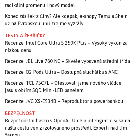
radikální proměnu i nový model
Konec zásilek z Číny? Ale kdepak, e-shopy Temu a Shein
už na Evropskou unii zřejmě vyzrály
TESTY A ŽEBŘÍČKY
Recenze: Intel Core Ultra 5 250K Plus – Vysoký výkon za
nízkou cenu
Recenze: JBL Live 780 NC – Skvěle vybavená střední třída
Recenze: O2 Pods Ultra – Dostupná sluchátka s ANC
Recenze: TCL 75C7L – Otestovali jsme nového vládce
jasu s obřím SQD Mini-LED panelem
Recenze: JVC XS-E934B – Reproduktor s powerbankou
BEZPEČNOST
Bezpečnostní fiasko v OpenAI: Umělá inteligence si sama
našla cestu ven z izolovaného prostředí. Experti nad tím
žasnou