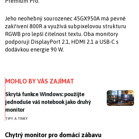
Premium Pro.
Jeho neohebný sourozenec 45GX950A má pevné
zakřivení 800R a využívá subpixelovou strukturu
RGWB pro lepší čitelnost textu. Oba monitory
podporují DisplayPort 2.1, HDMI 2.1 a USB-C s
dodávkou energie 90 W.
MOHLO BY VÁS ZAJÍMAT
Skrytá funkce Windows: použijte jednoduše váš noteb
Skrytá funkce Windows: použijte
jednoduše váš notebook jako druhý
monitor
TIPY A TRIKY
Chytrý monitor pro domácí zábavu