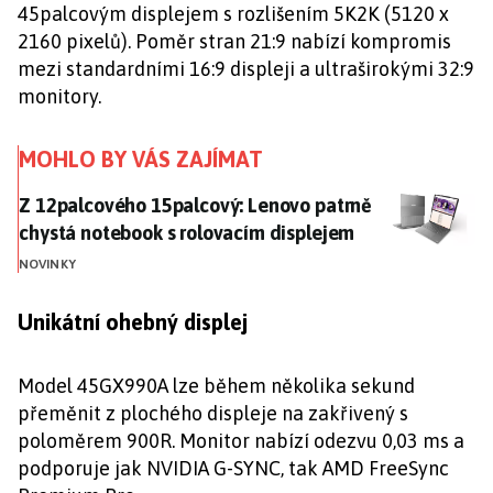
45palcovým displejem s rozlišením 5K2K (5120 x
2160 pixelů). Poměr stran 21:9 nabízí kompromis
mezi standardními 16:9 displeji a ultraširokými 32:9
monitory.
MOHLO BY VÁS ZAJÍMAT
Z 12palcového 15palcový: Lenovo patrně chystá note
Z 12palcového 15palcový: Lenovo patrně
chystá notebook s rolovacím displejem
NOVINKY
Unikátní ohebný displej
Model 45GX990A lze během několika sekund
přeměnit z plochého displeje na zakřivený s
poloměrem 900R. Monitor nabízí odezvu 0,03 ms a
podporuje jak NVIDIA G-SYNC, tak AMD FreeSync