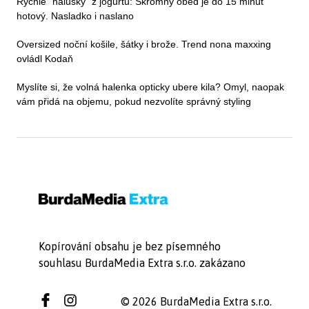
Rychlé "halušky" z jogurtu: Skromný oběd je do 15 minut
hotový. Nasladko i naslano
Oversized noční košile, šátky i brože. Trend nona maxxing
ovládl Kodaň
Myslíte si, že volná halenka opticky ubere kila? Omyl, naopak
vám přidá na objemu, pokud nezvolíte správný styling
Kopírování obsahu je bez písemného
souhlasu BurdaMedia Extra s.r.o. zakázano
© 2026 BurdaMedia Extra s.r.o.