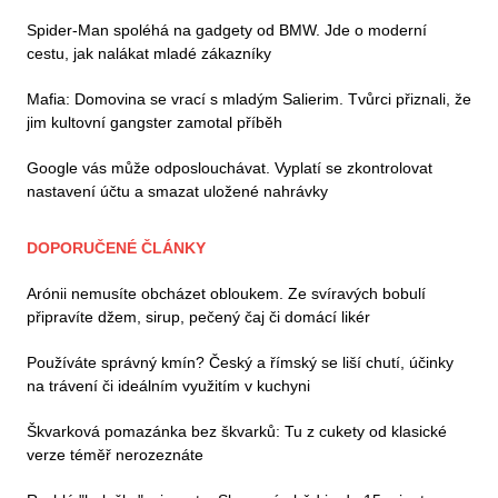
Spider-Man spoléhá na gadgety od BMW. Jde o moderní
cestu, jak nalákat mladé zákazníky
Mafia: Domovina se vrací s mladým Salierim. Tvůrci přiznali, že
jim kultovní gangster zamotal příběh
Google vás může odposlouchávat. Vyplatí se zkontrolovat
nastavení účtu a smazat uložené nahrávky
DOPORUČENÉ ČLÁNKY
Arónii nemusíte obcházet obloukem. Ze svíravých bobulí
připravíte džem, sirup, pečený čaj či domácí likér
Používáte správný kmín? Český a římský se liší chutí, účinky
na trávení či ideálním využitím v kuchyni
Škvarková pomazánka bez škvarků: Tu z cukety od klasické
verze téměř nerozeznáte