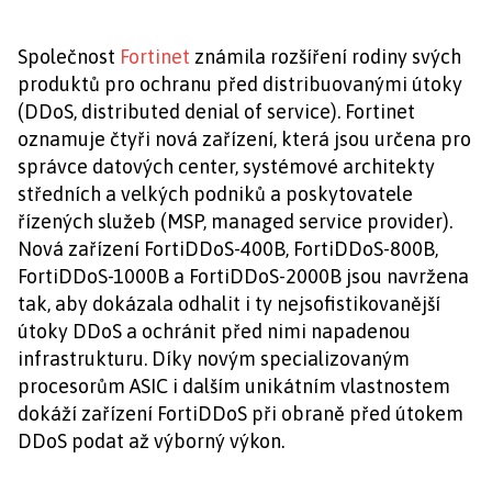
Společnost
Fortinet
známila rozšíření rodiny svých
produktů pro ochranu před distribuovanými útoky
(DDoS, distributed denial of service). Fortinet
oznamuje čtyři nová zařízení, která jsou určena pro
správce datových center, systémové architekty
středních a velkých podniků a poskytovatele
řízených služeb (MSP, managed service provider).
Nová zařízení FortiDDoS-400B, FortiDDoS-800B,
FortiDDoS-1000B a FortiDDoS-2000B jsou navržena
tak, aby dokázala odhalit i ty nejsofistikovanější
útoky DDoS a ochránit před nimi napadenou
infrastrukturu. Díky novým specializovaným
procesorům ASIC i dalším unikátním vlastnostem
dokáží zařízení FortiDDoS při obraně před útokem
DDoS podat až výborný výkon.