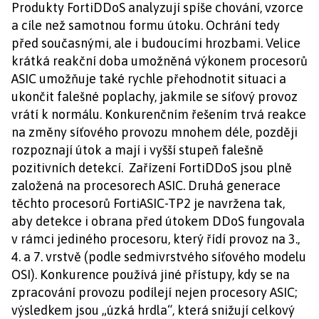
Produkty FortiDDoS analyzují spíše chování, vzorce
a cíle než samotnou formu útoku. Ochrání tedy
před současnými, ale i budoucími hrozbami. Velice
krátká reakční doba umožněná výkonem procesorů
ASIC umožňuje také rychle přehodnotit situaci a
ukončit falešné poplachy, jakmile se síťový provoz
vrátí k normálu. Konkurenčním řešením trvá reakce
na změny síťového provozu mnohem déle, později
rozpoznají útok a mají i vyšší stupeň falešně
pozitivních detekcí. Zařízení FortiDDoS jsou plně
založená na procesorech ASIC. Druhá generace
těchto procesorů FortiASIC-TP2 je navržena tak,
aby detekce i obrana před útokem DDoS fungovala
v rámci jediného procesoru, který řídí provoz na 3.,
4. a 7. vrstvě (podle sedmivrstvého síťového modelu
OSI). Konkurence používá jiné přístupy, kdy se na
zpracování provozu podílejí nejen procesory ASIC;
výsledkem jsou „úzká hrdla“, která snižují celkový