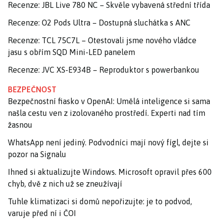
Recenze: JBL Live 780 NC – Skvěle vybavená střední třída
Recenze: O2 Pods Ultra – Dostupná sluchátka s ANC
Recenze: TCL 75C7L – Otestovali jsme nového vládce
jasu s obřím SQD Mini-LED panelem
Recenze: JVC XS-E934B – Reproduktor s powerbankou
BEZPEČNOST
Bezpečnostní fiasko v OpenAI: Umělá inteligence si sama
našla cestu ven z izolovaného prostředí. Experti nad tím
žasnou
WhatsApp není jediný. Podvodníci mají nový fígl, dejte si
pozor na Signalu
Ihned si aktualizujte Windows. Microsoft opravil přes 600
chyb, dvě z nich už se zneužívají
Tuhle klimatizaci si domů nepořizujte: je to podvod,
varuje před ní i ČOI