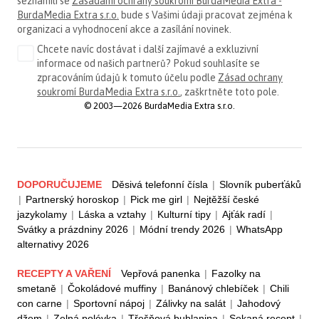
seznámili se
Zásadami ochrany soukromí BurdaMedia Extra -
BurdaMedia Extra s.r.o.
bude s Vašimi údaji pracovat zejména k
organizaci a vyhodnocení akce a zasílání novinek.
Chcete navíc dostávat i další zajímavé a exkluzivní
informace od našich partnerů? Pokud souhlasíte se
zpracováním údajů k tomuto účelu podle
Zásad ochrany
soukromí BurdaMedia Extra s.r.o.
, zaškrtněte toto pole.
© 2003—2026 BurdaMedia Extra s.r.o.
DOPORUČUJEME
Děsivá telefonní čísla
|
Slovník puberťáků
|
Partnerský horoskop
|
Pick me girl
|
Nejtěžší české
jazykolamy
|
Láska a vztahy
|
Kulturní tipy
|
Ajťák radí
|
Svátky a prázdniny 2026
|
Módní trendy 2026
|
WhatsApp
alternativy 2026
RECEPTY A VAŘENÍ
Vepřová panenka
|
Fazolky na
smetaně
|
Čokoládové muffiny
|
Banánový chlebíček
|
Chili
con carne
|
Sportovní nápoj
|
Zálivky na salát
|
Jahodový
džem
|
Zelná polévka
|
Třešňová bublanina
|
Sekaná recept
|