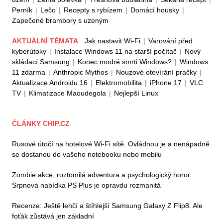
Perník
|
Lečo
|
Recepty s rybízem
|
Domácí housky
|
Zapečené brambory s uzeným
AKTUÁLNÍ TÉMATA
Jak nastavit Wi-Fi
|
Varování před
kyberútoky
|
Instalace Windows 11 na starší počítač
|
Nový
skládací Samsung
|
Konec modré smrti Windows?
|
Windows
11 zdarma
|
Anthropic Mythos
|
Nouzové otevírání pračky
|
Aktualizace Androidu 16
|
Elektromobilita
|
iPhone 17
|
VLC
TV
|
Klimatizace Maoudegola
|
Nejlepší Linux
ČLÁNKY CHIP.CZ
Rusové útočí na hotelové Wi-Fi sítě. Ovládnou je a nenápadně
se dostanou do vašeho notebooku nebo mobilu
Zombie akce, roztomilá adventura a psychologický horor.
Srpnová nabídka PS Plus je opravdu rozmanitá
Recenze: Ještě lehčí a štíhlejší Samsung Galaxy Z Flip8. Ale
foťák zůstává jen základní