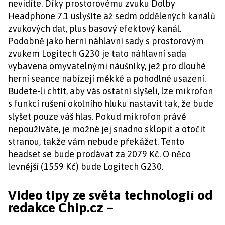
nevidíte. Díky prostorovému zvuku Dolby
Headphone 7.1 uslyšíte až sedm oddělených kanálů
zvukových dat, plus basový efektový kanál.
Podobně jako herní náhlavní sady s prostorovým
zvukem Logitech G230 je tato náhlavní sada
vybavena omyvatelnými náušníky, jež pro dlouhé
herní seance nabízejí měkké a pohodlné usazení.
Budete-li chtít, aby vás ostatní slyšeli, lze mikrofon
s funkcí rušení okolního hluku nastavit tak, že bude
slyšet pouze váš hlas. Pokud mikrofon právě
nepoužíváte, je možné jej snadno sklopit a otočit
stranou, takže vám nebude překážet. Tento
headset se bude prodávat za 2079 Kč. O něco
levnější (1559 Kč) bude Logitech G230.
Video tipy ze světa technologií od
redakce Chip.cz –