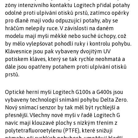
zóny intenzivního kontaktu Logitech přidal potahy
odolné proti ulpívání otisků prstů, zatímco opěrky
pro dlaně mají vodu odpuzující potahy, aby se
hráčům nelepily ruce. V závislosti na daném
modelu mají myši měkké nebo suché úchopy, což
by mělo vylepšovat pohodlí ruky i kontrolu pohybu.
Klávesnice jsou pak vybaveny dvojitým UV
potiskem kláves, který se tak rychle neohmatá a
dále jsou opatřeny potahem proti ulpívání otisků
prstů.
Optické herní myši Logitech G100s a G400s jsou
vybaveny technologií snímání pohybu Delta Zero.
Nový snímací senzor by tak měl být rychlejší a
přesnější. Všechny nové myši v řadě Logitech G
navíc mají klouzavé plochy s nízkým třením z
polytetrafluoroetylenu (PTFE), které snižují