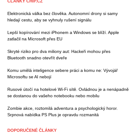
ČLÁNKY CHIP.CZ
Elektronická válka bez člověka. Autonomní drony si samy
hledají cestu, aby se vyhnuly rušení signálu
Lepší kopírování mezi iPhonem a Windows se blíží. Apple
zatlačil na Microsoft přes EU
Skryté riziko pro dva miliony aut: Hackeři mohou přes
Bluetooth snadno otevřít dveře
Komu umělá inteligence sebere práci a komu ne: Vývojář
Microsoftu se AI nebojí
Rusové útočí na hotelové Wi-Fi sítě. Ovládnou je a nenápadně
se dostanou do vašeho notebooku nebo mobilu
Zombie akce, roztomilá adventura a psychologický horor.
Srpnová nabídka PS Plus je opravdu rozmanitá
DOPORUČENÉ ČLÁNKY