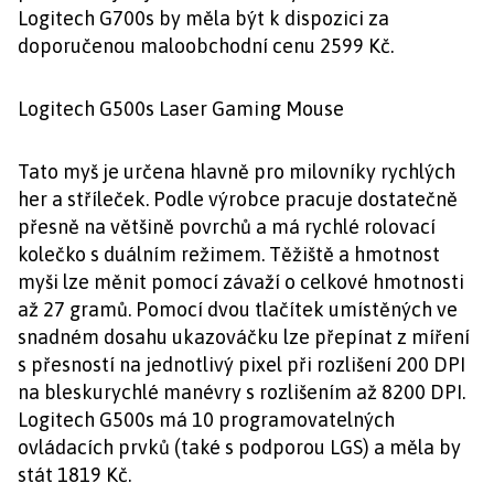
Logitech G700s by měla být k dispozici za
doporučenou maloobchodní cenu 2599 Kč.
Logitech G500s Laser Gaming Mouse
Tato myš je určena hlavně pro milovníky rychlých
her a stříleček. Podle výrobce pracuje dostatečně
přesně na většině povrchů a má rychlé rolovací
kolečko s duálním režimem. Těžiště a hmotnost
myši lze měnit pomocí závaží o celkové hmotnosti
až 27 gramů. Pomocí dvou tlačítek umístěných ve
snadném dosahu ukazováčku lze přepínat z míření
s přesností na jednotlivý pixel při rozlišení 200 DPI
na bleskurychlé manévry s rozlišením až 8200 DPI.
Logitech G500s má 10 programovatelných
ovládacích prvků (také s podporou LGS) a měla by
stát 1819 Kč.