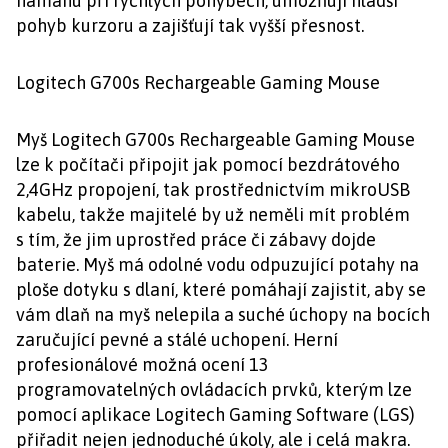
námahu při rychlých pohybech, umožňují hladší
pohyb kurzoru a zajišťují tak vyšší přesnost.
Logitech G700s Rechargeable Gaming Mouse
Myš Logitech G700s Rechargeable Gaming Mouse
lze k počítači připojit jak pomocí bezdrátového
2,4GHz propojení, tak prostřednictvím mikroUSB
kabelu, takže majitelé by už neměli mít problém
s tím, že jim uprostřed práce či zábavy dojde
baterie. Myš má odolné vodu odpuzující potahy na
ploše dotyku s dlaní, které pomáhají zajistit, aby se
vám dlaň na myš nelepila a suché úchopy na bocích
zaručující pevné a stálé uchopení. Herní
profesionálové možná ocení 13
programovatelných ovládacích prvků, kterým lze
pomocí aplikace Logitech Gaming Software (LGS)
přiřadit nejen jednoduché úkoly, ale i celá makra.