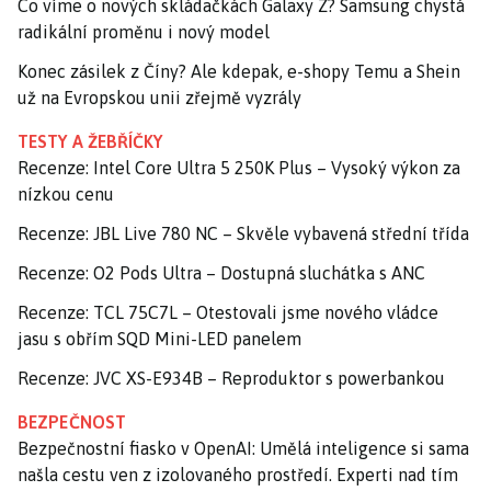
Co víme o nových skládačkách Galaxy Z? Samsung chystá
radikální proměnu i nový model
Konec zásilek z Číny? Ale kdepak, e-shopy Temu a Shein
už na Evropskou unii zřejmě vyzrály
TESTY A ŽEBŘÍČKY
Recenze: Intel Core Ultra 5 250K Plus – Vysoký výkon za
nízkou cenu
Recenze: JBL Live 780 NC – Skvěle vybavená střední třída
Recenze: O2 Pods Ultra – Dostupná sluchátka s ANC
Recenze: TCL 75C7L – Otestovali jsme nového vládce
jasu s obřím SQD Mini-LED panelem
Recenze: JVC XS-E934B – Reproduktor s powerbankou
BEZPEČNOST
Bezpečnostní fiasko v OpenAI: Umělá inteligence si sama
našla cestu ven z izolovaného prostředí. Experti nad tím