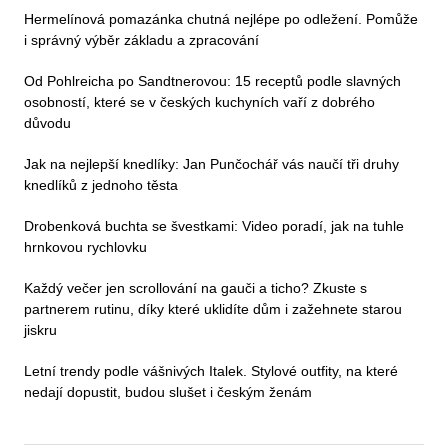
Hermelínová pomazánka chutná nejlépe po odležení. Pomůže
i správný výběr základu a zpracování
Od Pohlreicha po Sandtnerovou: 15 receptů podle slavných
osobností, které se v českých kuchyních vaří z dobrého
důvodu
Jak na nejlepší knedlíky: Jan Punčochář vás naučí tři druhy
knedlíků z jednoho těsta
Drobenková buchta se švestkami: Video poradí, jak na tuhle
hrnkovou rychlovku
Každý večer jen scrollování na gauči a ticho? Zkuste s
partnerem rutinu, díky které uklidíte dům i zažehnete starou
jiskru
Letní trendy podle vášnivých Italek. Stylové outfity, na které
nedají dopustit, budou slušet i českým ženám