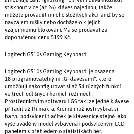
stisknout více (až 26) kláves najednou, takže
můžete provádět mnoho složitých akcí, aniž by se
navzájem rušily nebo docházelo k jejich
vzájemnému blokování. Má se prodávat za
doporučenou cenu 5199 Kč.
Logitech G510s Gaming Keyboard
Logitech G510s Gaming Keyboard je osazena
18 programovatelnými „G-klávesami“, které
umožňují nakonfigurovat si až 54 různých funkcí
ve třech odlišných herních režimech.
Prostřednictvím softwaru LGS tak lze jedné klávese
přiřadit až tři makra. Kromě možnosti vybrat si
barvu podsvícení tlačítek je klávesnice stejně jako
výše uváděný model vybavena i podsvíceným LCD
panelem s přehledem o statistikách her,