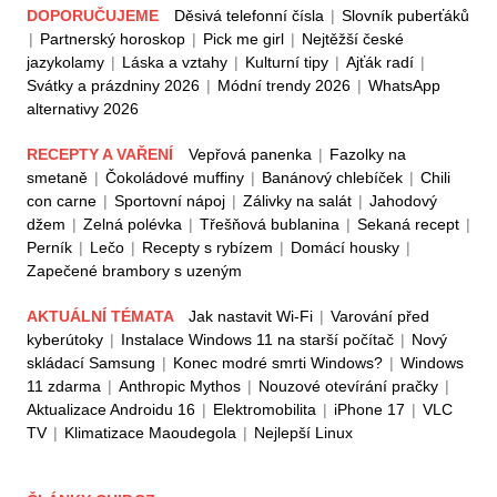
DOPORUČUJEME
Děsivá telefonní čísla
|
Slovník puberťáků
|
Partnerský horoskop
|
Pick me girl
|
Nejtěžší české
jazykolamy
|
Láska a vztahy
|
Kulturní tipy
|
Ajťák radí
|
Svátky a prázdniny 2026
|
Módní trendy 2026
|
WhatsApp
alternativy 2026
RECEPTY A VAŘENÍ
Vepřová panenka
|
Fazolky na
smetaně
|
Čokoládové muffiny
|
Banánový chlebíček
|
Chili
con carne
|
Sportovní nápoj
|
Zálivky na salát
|
Jahodový
džem
|
Zelná polévka
|
Třešňová bublanina
|
Sekaná recept
|
Perník
|
Lečo
|
Recepty s rybízem
|
Domácí housky
|
Zapečené brambory s uzeným
AKTUÁLNÍ TÉMATA
Jak nastavit Wi-Fi
|
Varování před
kyberútoky
|
Instalace Windows 11 na starší počítač
|
Nový
skládací Samsung
|
Konec modré smrti Windows?
|
Windows
11 zdarma
|
Anthropic Mythos
|
Nouzové otevírání pračky
|
Aktualizace Androidu 16
|
Elektromobilita
|
iPhone 17
|
VLC
TV
|
Klimatizace Maoudegola
|
Nejlepší Linux