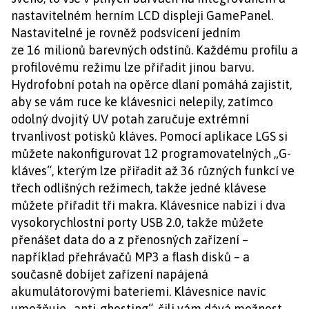
nastavitelném herním LCD displeji GamePanel.
Nastavitelné je rovněž podsvícení jedním
ze 16 milionů barevných odstínů. Každému profilu a
profilovému režimu lze přiřadit jinou barvu.
Hydrofobní potah na opěrce dlaní pomáhá zajistit,
aby se vám ruce ke klávesnici nelepily, zatímco
odolný dvojitý UV potah zaručuje extrémní
trvanlivost potisků kláves. Pomocí aplikace LGS si
můžete nakonfigurovat 12 programovatelných „G-
kláves“, kterým lze přiřadit až 36 různých funkcí ve
třech odlišných režimech, takže jedné klávese
můžete přiřadit tři makra. Klávesnice nabízí i dva
vysokorychlostní porty USB 2.0, takže můžete
přenášet data do a z přenosných zařízení –
například přehrávačů MP3 a flash disků – a
současně dobíjet zařízení napájená
akumulátorovými bateriemi. Klávesnice navíc
umožňuje „anti-ghosting“, čili vám dává možnost