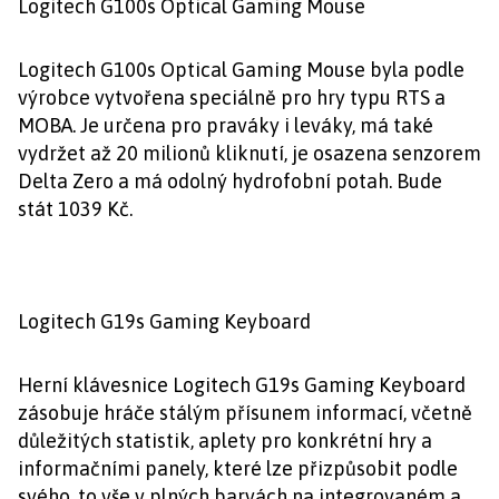
Logitech G100s Optical Gaming Mouse
Logitech G100s Optical Gaming Mouse byla podle
výrobce vytvořena speciálně pro hry typu RTS a
MOBA. Je určena pro praváky i leváky, má také
vydržet až 20 milionů kliknutí, je osazena senzorem
Delta Zero a má odolný hydrofobní potah. Bude
stát 1039 Kč.
Logitech G19s Gaming Keyboard
Herní klávesnice Logitech G19s Gaming Keyboard
zásobuje hráče stálým přísunem informací, včetně
důležitých statistik, aplety pro konkrétní hry a
informačními panely, které lze přizpůsobit podle
svého, to vše v plných barvách na integrovaném a