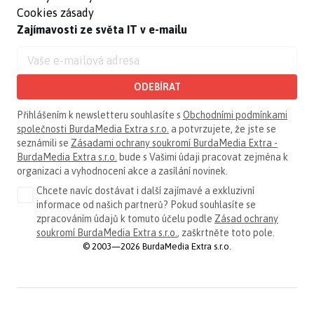
Cookies zásady
Zajímavosti ze světa IT v e-mailu
ODEBÍRAT
Přihlášením k newsletteru souhlasíte s
Obchodními podmínkami
společnosti BurdaMedia Extra s.r.o.
a potvrzujete, že jste se
seznámili se
Zásadami ochrany soukromí BurdaMedia Extra -
BurdaMedia Extra s.r.o.
bude s Vašimi údaji pracovat zejména k
organizaci a vyhodnocení akce a zasílání novinek.
Chcete navíc dostávat i další zajímavé a exkluzivní
informace od našich partnerů? Pokud souhlasíte se
zpracováním údajů k tomuto účelu podle
Zásad ochrany
soukromí BurdaMedia Extra s.r.o.
, zaškrtněte toto pole.
© 2003—2026 BurdaMedia Extra s.r.o.