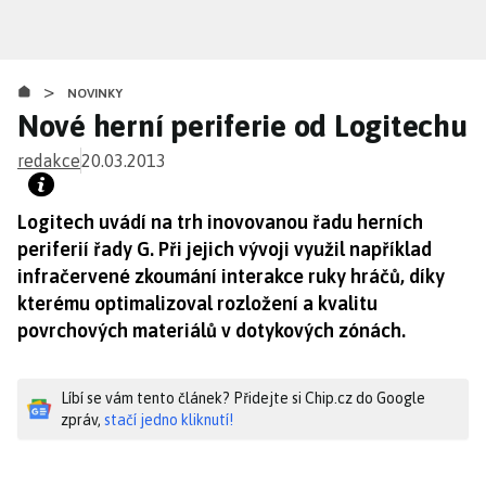
Přejít
k
hlavnímu
>
obsahu
NOVINKY
Nové herní periferie od Logitechu
redakce
20.03.2013
Logitech uvádí na trh inovovanou řadu herních
periferií řady G. Při jejich vývoji využil například
infračervené zkoumání interakce ruky hráčů, díky
kterému optimalizoval rozložení a kvalitu
povrchových materiálů v dotykových zónách.
Líbí se vám tento článek? Přidejte si Chip.cz do Google
zpráv,
stačí jedno kliknutí!