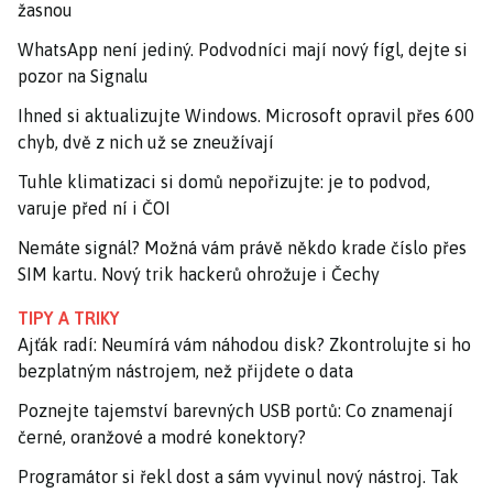
žasnou
WhatsApp není jediný. Podvodníci mají nový fígl, dejte si
pozor na Signalu
Ihned si aktualizujte Windows. Microsoft opravil přes 600
chyb, dvě z nich už se zneužívají
Tuhle klimatizaci si domů nepořizujte: je to podvod,
varuje před ní i ČOI
Nemáte signál? Možná vám právě někdo krade číslo přes
SIM kartu. Nový trik hackerů ohrožuje i Čechy
TIPY A TRIKY
Ajťák radí: Neumírá vám náhodou disk? Zkontrolujte si ho
bezplatným nástrojem, než přijdete o data
Poznejte tajemství barevných USB portů: Co znamenají
černé, oranžové a modré konektory?
Programátor si řekl dost a sám vyvinul nový nástroj. Tak