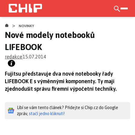
Přejít
k
otevří
hlavnímu
>
obsahu
NOVINKY
Nové modely notebooků
LIFEBOOK
redakce
15.07.2014
Fujitsu představuje dva nové notebooky řady
LIFEBOOK E s výměnnými komponenty. Ty mají
zjednodušit správu firemní výpočetní techniky.
Líbí se vám tento článek? Přidejte si Chip.cz do Google
zpráv,
stačí jedno kliknutí!