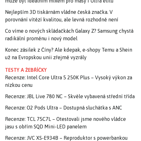
může být ideálním mixem pro masy i Ultra elitu
Nejlepším 3D tiskárnám vládne česká značka. V
porovnání vítězí kvalitou, ale levná rozhodně není
Co víme o nových skládačkách Galaxy Z? Samsung chystá
radikální proměnu i nový model
Konec zásilek z Číny? Ale kdepak, e-shopy Temu a Shein
už na Evropskou unii zřejmě vyzrály
TESTY A ŽEBŘÍČKY
Recenze: Intel Core Ultra 5 250K Plus – Vysoký výkon za
nízkou cenu
Recenze: JBL Live 780 NC – Skvěle vybavená střední třída
Recenze: O2 Pods Ultra – Dostupná sluchátka s ANC
Recenze: TCL 75C7L – Otestovali jsme nového vládce
jasu s obřím SQD Mini-LED panelem
Recenze: JVC XS-E934B – Reproduktor s powerbankou