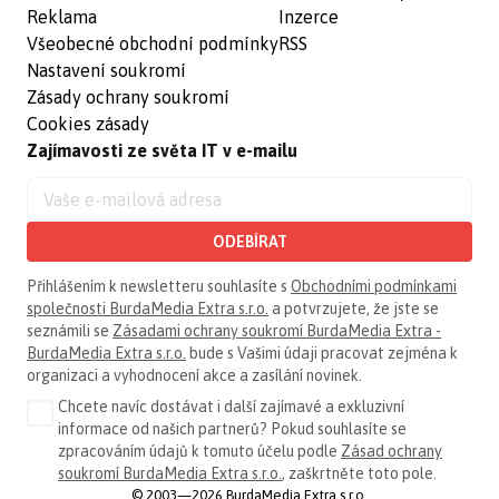
Reklama
Inzerce
Všeobecné obchodní podmínky
RSS
Nastavení soukromí
Zásady ochrany soukromí
Cookies zásady
Zajímavosti ze světa IT v e-mailu
ODEBÍRAT
Přihlášením k newsletteru souhlasíte s
Obchodními podmínkami
společnosti BurdaMedia Extra s.r.o.
a potvrzujete, že jste se
seznámili se
Zásadami ochrany soukromí BurdaMedia Extra -
BurdaMedia Extra s.r.o.
bude s Vašimi údaji pracovat zejména k
organizaci a vyhodnocení akce a zasílání novinek.
Chcete navíc dostávat i další zajímavé a exkluzivní
informace od našich partnerů? Pokud souhlasíte se
zpracováním údajů k tomuto účelu podle
Zásad ochrany
soukromí BurdaMedia Extra s.r.o.
, zaškrtněte toto pole.
© 2003—2026 BurdaMedia Extra s.r.o.