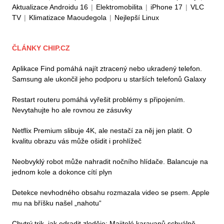
Aktualizace Androidu 16
|
Elektromobilita
|
iPhone 17
|
VLC
TV
|
Klimatizace Maoudegola
|
Nejlepší Linux
ČLÁNKY CHIP.CZ
Aplikace Find pomáhá najít ztracený nebo ukradený telefon.
Samsung ale ukončil jeho podporu u starších telefonů Galaxy
Restart routeru pomáhá vyřešit problémy s připojením.
Nevytahujte ho ale rovnou ze zásuvky
Netflix Premium slibuje 4K, ale nestačí za něj jen platit. O
kvalitu obrazu vás může ošidit i prohlížeč
Neobvyklý robot může nahradit nočního hlídače. Balancuje na
jednom kole a dokonce cítí plyn
Detekce nevhodného obsahu rozmazala video se psem. Apple
mu na bříšku našel „nahotu“
Chytrý trik, jak odradit zloděje: Majitelé karavanů schválně