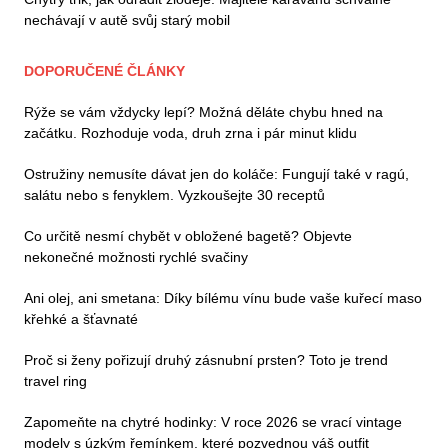
nechávají v autě svůj starý mobil
DOPORUČENÉ ČLÁNKY
Rýže se vám vždycky lepí? Možná děláte chybu hned na
začátku. Rozhoduje voda, druh zrna i pár minut klidu
Ostružiny nemusíte dávat jen do koláče: Fungují také v ragú,
salátu nebo s fenyklem. Vyzkoušejte 30 receptů
Co určitě nesmí chybět v obložené bagetě? Objevte
nekonečné možnosti rychlé svačiny
Ani olej, ani smetana: Díky bílému vínu bude vaše kuřecí maso
křehké a šťavnaté
Proč si ženy pořizují druhý zásnubní prsten? Toto je trend
travel ring
Zapomeňte na chytré hodinky: V roce 2026 se vrací vintage
modely s úzkým řemínkem, které pozvednou váš outfit