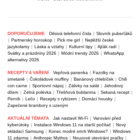
DOPORUČUJEME
Děsivá telefonní čísla
|
Slovník puberťáků
|
Partnerský horoskop
|
Pick me girl
|
Nejtěžší české
jazykolamy
|
Láska a vztahy
|
Kulturní tipy
|
Ajťák radí
|
Svátky a prázdniny 2026
|
Módní trendy 2026
|
WhatsApp
alternativy 2026
RECEPTY A VAŘENÍ
Vepřová panenka
|
Fazolky na
smetaně
|
Čokoládové muffiny
|
Banánový chlebíček
|
Chili
con carne
|
Sportovní nápoj
|
Zálivky na salát
|
Jahodový
džem
|
Zelná polévka
|
Třešňová bublanina
|
Sekaná recept
|
Perník
|
Lečo
|
Recepty s rybízem
|
Domácí housky
|
Zapečené brambory s uzeným
AKTUÁLNÍ TÉMATA
Jak nastavit Wi-Fi
|
Varování před
kyberútoky
|
Instalace Windows 11 na starší počítač
|
Nový
skládací Samsung
|
Konec modré smrti Windows?
|
Windows
11 zdarma
|
Anthropic Mythos
|
Nouzové otevírání pračky
|