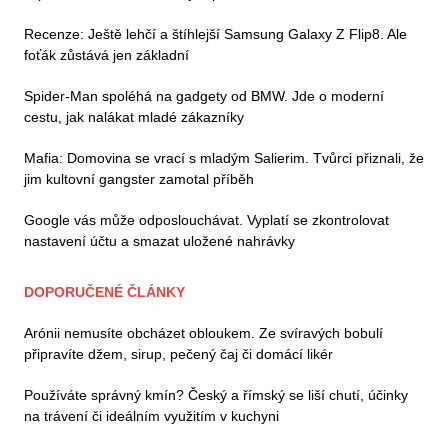
Recenze: Ještě lehčí a štíhlejší Samsung Galaxy Z Flip8. Ale
foťák zůstává jen základní
Spider-Man spoléhá na gadgety od BMW. Jde o moderní
cestu, jak nalákat mladé zákazníky
Mafia: Domovina se vrací s mladým Salierim. Tvůrci přiznali, že
jim kultovní gangster zamotal příběh
Google vás může odposlouchávat. Vyplatí se zkontrolovat
nastavení účtu a smazat uložené nahrávky
DOPORUČENÉ ČLÁNKY
Arónii nemusíte obcházet obloukem. Ze svíravých bobulí
připravíte džem, sirup, pečený čaj či domácí likér
Používáte správný kmín? Český a římský se liší chutí, účinky
na trávení či ideálním využitím v kuchyni