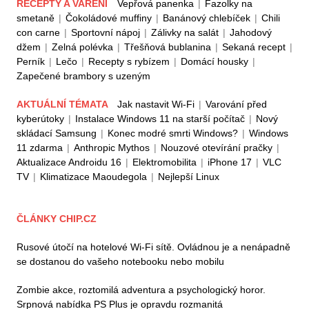
RECEPTY A VAŘENÍ
Vepřová panenka
|
Fazolky na
smetaně
|
Čokoládové muffiny
|
Banánový chlebíček
|
Chili
con carne
|
Sportovní nápoj
|
Zálivky na salát
|
Jahodový
džem
|
Zelná polévka
|
Třešňová bublanina
|
Sekaná recept
|
Perník
|
Lečo
|
Recepty s rybízem
|
Domácí housky
|
Zapečené brambory s uzeným
AKTUÁLNÍ TÉMATA
Jak nastavit Wi-Fi
|
Varování před
kyberútoky
|
Instalace Windows 11 na starší počítač
|
Nový
skládací Samsung
|
Konec modré smrti Windows?
|
Windows
11 zdarma
|
Anthropic Mythos
|
Nouzové otevírání pračky
|
Aktualizace Androidu 16
|
Elektromobilita
|
iPhone 17
|
VLC
TV
|
Klimatizace Maoudegola
|
Nejlepší Linux
ČLÁNKY CHIP.CZ
Rusové útočí na hotelové Wi-Fi sítě. Ovládnou je a nenápadně
se dostanou do vašeho notebooku nebo mobilu
Zombie akce, roztomilá adventura a psychologický horor.
Srpnová nabídka PS Plus je opravdu rozmanitá