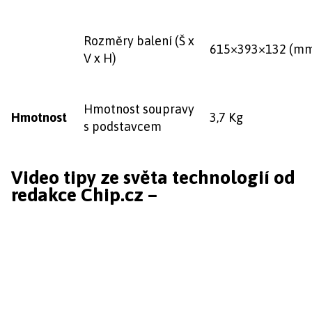
Rozměry balení (Š x
615×393×132 (m
V x H)
Hmotnost soupravy
Hmotnost
3,7 Kg
s podstavcem
Video tipy ze světa technologií od
redakce Chip.cz –