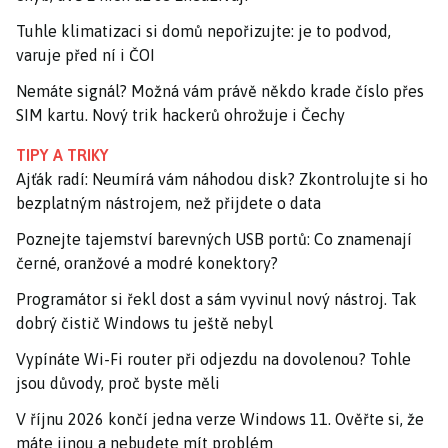
Tuhle klimatizaci si domů nepořizujte: je to podvod,
varuje před ní i ČOI
Nemáte signál? Možná vám právě někdo krade číslo přes
SIM kartu. Nový trik hackerů ohrožuje i Čechy
TIPY A TRIKY
Ajťák radí: Neumírá vám náhodou disk? Zkontrolujte si ho
bezplatným nástrojem, než přijdete o data
Poznejte tajemství barevných USB portů: Co znamenají
černé, oranžové a modré konektory?
Programátor si řekl dost a sám vyvinul nový nástroj. Tak
dobrý čistič Windows tu ještě nebyl
Vypínáte Wi-Fi router při odjezdu na dovolenou? Tohle
jsou důvody, proč byste měli
V říjnu 2026 končí jedna verze Windows 11. Ověřte si, že
máte jinou a nebudete mít problém