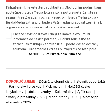
Přihlášením k newsletteru souhlasíte s
Obchodními podmínkami
společnosti BurdaMedia Extra s.r.o.
a potvrzujete, že jste se
seznámili se
Zásadami ochrany soukromí BurdaMedia Extra -
BurdaMedia Extra s.r.o.
bude s Vašimi údaji pracovat zejména k
organizaci a vyhodnocení akce a zasílání novinek.
Chcete navíc dostávat i další zajímavé a exkluzivní
informace od našich partnerů? Pokud souhlasíte se
zpracováním údajů k tomuto účelu podle
Zásad ochrany
soukromí BurdaMedia Extra s.r.o.
, zaškrtněte toto pole.
© 2003—2026 BurdaMedia Extra s.r.o.
DOPORUČUJEME
Děsivá telefonní čísla
|
Slovník puberťáků
|
Partnerský horoskop
|
Pick me girl
|
Nejtěžší české
jazykolamy
|
Láska a vztahy
|
Kulturní tipy
|
Ajťák radí
|
Svátky a prázdniny 2026
|
Módní trendy 2026
|
WhatsApp
alternativy 2026