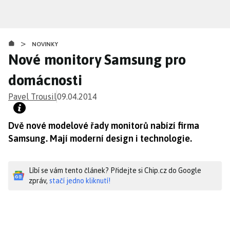
Přejít
k
hlavnímu
>
obsahu
NOVINKY
Nové monitory Samsung pro
domácnosti
Pavel Trousil
09.04.2014
Dvě nové modelové řady monitorů nabízí firma
Samsung. Mají moderní design i technologie.
Líbí se vám tento článek? Přidejte si Chip.cz do Google
zpráv,
stačí jedno kliknutí!