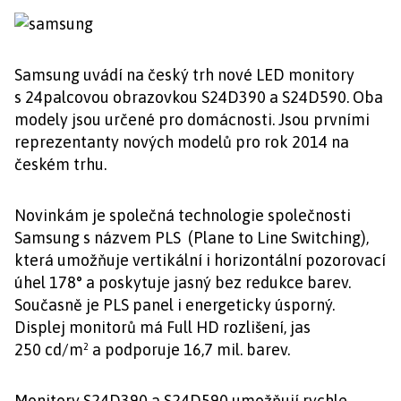
Samsung uvádí na český trh nové LED monitory
s 24palcovou obrazovkou S24D390 a S24D590. Oba
modely jsou určené pro domácnosti. Jsou prvními
reprezentanty nových modelů pro rok 2014 na
českém trhu.
Novinkám je společná technologie společnosti
Samsung s názvem PLS (Plane to Line Switching),
která umožňuje vertikální i horizontální pozorovací
úhel 178° a poskytuje jasný bez redukce barev.
Současně je PLS panel i energeticky úsporný.
Displej monitorů má Full HD rozlišení, jas
250 cd/m² a podporuje 16,7 mil. barev.
Monitory S24D390 a S24D590 umožňují rychle