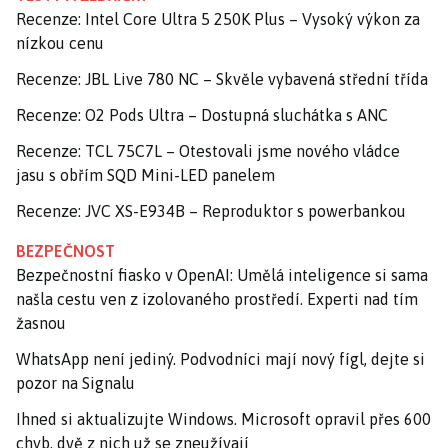
Recenze: Intel Core Ultra 5 250K Plus – Vysoký výkon za
nízkou cenu
Recenze: JBL Live 780 NC – Skvěle vybavená střední třída
Recenze: O2 Pods Ultra – Dostupná sluchátka s ANC
Recenze: TCL 75C7L – Otestovali jsme nového vládce
jasu s obřím SQD Mini-LED panelem
Recenze: JVC XS-E934B – Reproduktor s powerbankou
BEZPEČNOST
Bezpečnostní fiasko v OpenAI: Umělá inteligence si sama
našla cestu ven z izolovaného prostředí. Experti nad tím
žasnou
WhatsApp není jediný. Podvodníci mají nový fígl, dejte si
pozor na Signalu
Ihned si aktualizujte Windows. Microsoft opravil přes 600
chyb, dvě z nich už se zneužívají