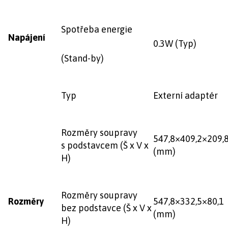
Spotřeba energie
Napájení
0.3W (Typ)
(Stand-by)
Typ
Externí adaptér
Rozměry soupravy
547,8×409,2×209,
s podstavcem (Š x V x
(mm)
H)
Rozměry soupravy
Rozměry
547,8×332,5×80,1
bez podstavce (Š x V x
(mm)
H)