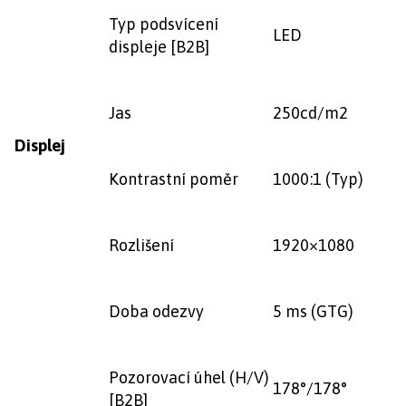
Typ podsvícení
LED
displeje [B2B]
Jas
250cd/m2
Displej
Kontrastní poměr
1000:1 (Typ)
Rozlišení
1920×1080
Doba odezvy
5 ms (GTG)
Pozorovací úhel (H/V)
178°/178°
[B2B]