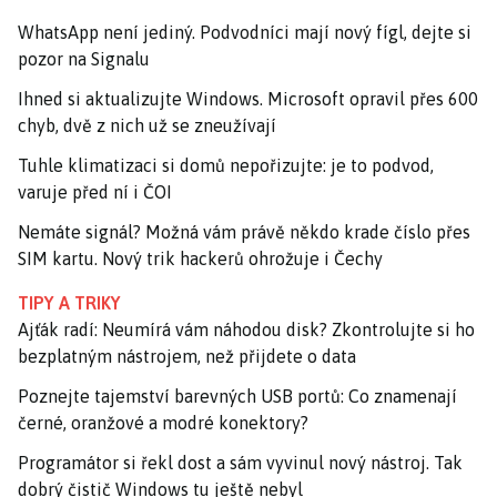
WhatsApp není jediný. Podvodníci mají nový fígl, dejte si
pozor na Signalu
Ihned si aktualizujte Windows. Microsoft opravil přes 600
chyb, dvě z nich už se zneužívají
Tuhle klimatizaci si domů nepořizujte: je to podvod,
varuje před ní i ČOI
Nemáte signál? Možná vám právě někdo krade číslo přes
SIM kartu. Nový trik hackerů ohrožuje i Čechy
TIPY A TRIKY
Ajťák radí: Neumírá vám náhodou disk? Zkontrolujte si ho
bezplatným nástrojem, než přijdete o data
Poznejte tajemství barevných USB portů: Co znamenají
černé, oranžové a modré konektory?
Programátor si řekl dost a sám vyvinul nový nástroj. Tak
dobrý čistič Windows tu ještě nebyl