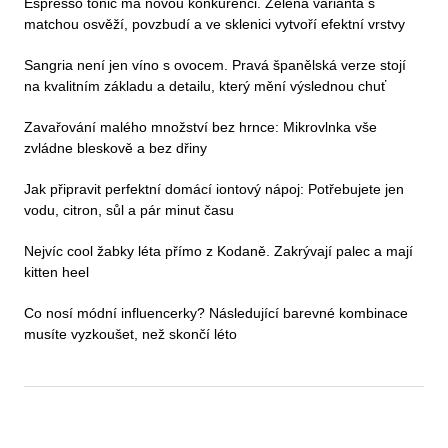
Espresso tonic má novou konkurenci. Zelená varianta s
matchou osvěží, povzbudí a ve sklenici vytvoří efektní vrstvy
Sangria není jen víno s ovocem. Pravá španělská verze stojí
na kvalitním základu a detailu, který mění výslednou chuť
Zavařování malého množství bez hrnce: Mikrovlnka vše
zvládne bleskově a bez dřiny
Jak připravit perfektní domácí iontový nápoj: Potřebujete jen
vodu, citron, sůl a pár minut času
Nejvíc cool žabky léta přímo z Kodaně. Zakrývají palec a mají
kitten heel
Co nosí módní influencerky? Následující barevné kombinace
musíte vyzkoušet, než skončí léto