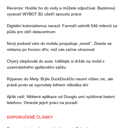
Recenze: Hodíte ho do vody a můžete odpočívat. Bazénový
vysavač WYBOT B1 ušetří spoustu práce
Digitální kolonialismus narazil. Farmáři odmítli 546 milionů za
půdu pro obří datacentrum
Nový podvod vám do mobilu propašuje „smetí“. Zbavte se
reklamy po hovoru dřív, než vás začne otravovat
Chytrý zlepšovák do auta: Udělejte si držák na mobil z
uzavíratelného igelitového sáčku
Rýpanec do Mety. Brýle DuckDuckGo neumí vůbec nic, ale
právě proto se vyprodaly během několika dní
Ajťák radí: Některé aplikace od Googlu umí vyždímat baterii
telefonu. Omezte jejich práci na pozadí
DOPORUČENÉ ČLÁNKY