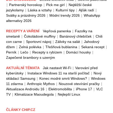
|
Partnerský horoskop
|
Pick me girl
|
Nejtěžší české
jazykolamy
|
Láska a vztahy
|
Kulturní tipy
|
Ajťák radí
|
Svátky a prázdniny 2026
|
Módní trendy 2026
|
WhatsApp
alternativy 2026
RECEPTY A VAŘENÍ
Vepřová panenka
|
Fazolky na
smetaně
|
Čokoládové muffiny
|
Banánový chlebíček
|
Chili
con carne
|
Sportovní nápoj
|
Zálivky na salát
|
Jahodový
džem
|
Zelná polévka
|
Třešňová bublanina
|
Sekaná recept
|
Perník
|
Lečo
|
Recepty s rybízem
|
Domácí housky
|
Zapečené brambory s uzeným
AKTUÁLNÍ TÉMATA
Jak nastavit Wi-Fi
|
Varování před
kyberútoky
|
Instalace Windows 11 na starší počítač
|
Nový
skládací Samsung
|
Konec modré smrti Windows?
|
Windows
11 zdarma
|
Anthropic Mythos
|
Nouzové otevírání pračky
|
Aktualizace Androidu 16
|
Elektromobilita
|
iPhone 17
|
VLC
TV
|
Klimatizace Maoudegola
|
Nejlepší Linux
ČLÁNKY CHIP.CZ