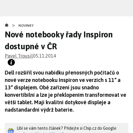
Přejít
k
hlavnímu
>
obsahu
NOVINKY
Nové notebooky řady Inspiron
dostupné v ČR
Pavel Trousil
05.11.2014
Dell rozšířil svou nabídku přenosných počítačů o
nové verze notebooku Inspiron ve verzích s 11“ a
13“ displejem. Obě zařízení jsou snadno
konvertibilní a lze je překlopením transformovat ve
větší tablet. Mají kvalitní dotykové displeje a
nadstandardní výdrž baterie.
Líbí se vám tento článek? Přidejte si Chip.cz do Google