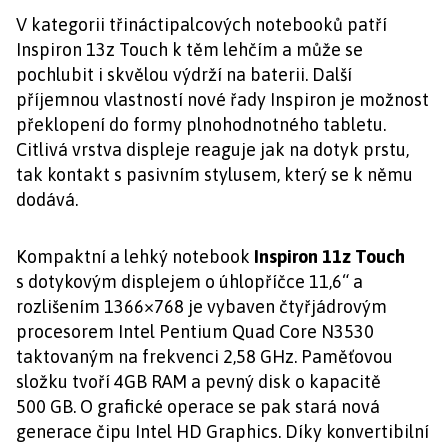
V kategorii třináctipalcových notebooků patří
Inspiron 13z Touch k těm lehčím a může se
pochlubit i skvělou výdrží na baterii. Další
příjemnou vlastností nové řady Inspiron je možnost
překlopení do formy plnohodnotného tabletu.
Citlivá vrstva displeje reaguje jak na dotyk prstu,
tak kontakt s pasivním stylusem, který se k němu
dodává.
Kompaktní a lehký notebook
Inspiron 11z Touch
s dotykovým displejem o úhlopříčce 11,6“ a
rozlišením 1366×768 je vybaven čtyřjádrovým
procesorem Intel Pentium Quad Core N3530
taktovaným na frekvenci 2,58 GHz. Paměťovou
složku tvoří 4GB RAM a pevný disk o kapacitě
500 GB. O grafické operace se pak stará nová
generace čipu Intel HD Graphics. Díky konvertibilní