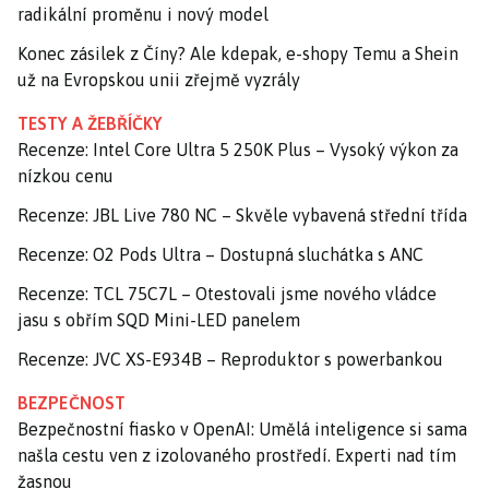
radikální proměnu i nový model
Konec zásilek z Číny? Ale kdepak, e-shopy Temu a Shein
už na Evropskou unii zřejmě vyzrály
TESTY A ŽEBŘÍČKY
Recenze: Intel Core Ultra 5 250K Plus – Vysoký výkon za
nízkou cenu
Recenze: JBL Live 780 NC – Skvěle vybavená střední třída
Recenze: O2 Pods Ultra – Dostupná sluchátka s ANC
Recenze: TCL 75C7L – Otestovali jsme nového vládce
jasu s obřím SQD Mini-LED panelem
Recenze: JVC XS-E934B – Reproduktor s powerbankou
BEZPEČNOST
Bezpečnostní fiasko v OpenAI: Umělá inteligence si sama
našla cestu ven z izolovaného prostředí. Experti nad tím
žasnou