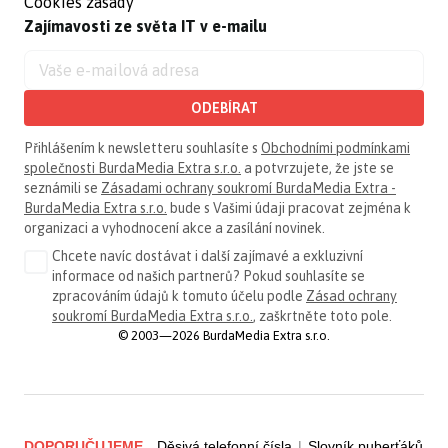
Cookies zásady
Zajímavosti ze světa IT v e-mailu
ODEBÍRAT
Přihlášením k newsletteru souhlasíte s
Obchodními podmínkami
společnosti BurdaMedia Extra s.r.o.
a potvrzujete, že jste se
seznámili se
Zásadami ochrany soukromí BurdaMedia Extra -
BurdaMedia Extra s.r.o.
bude s Vašimi údaji pracovat zejména k
organizaci a vyhodnocení akce a zasílání novinek.
Chcete navíc dostávat i další zajímavé a exkluzivní
informace od našich partnerů? Pokud souhlasíte se
zpracováním údajů k tomuto účelu podle
Zásad ochrany
soukromí BurdaMedia Extra s.r.o.
, zaškrtněte toto pole.
© 2003—2026 BurdaMedia Extra s.r.o.
DOPORUČUJEME
Děsivá telefonní čísla
|
Slovník puberťáků