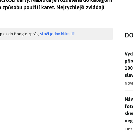
způsobu použití karet. Nejrychlejší zvládají
hip.cz do Google zpráv,
stačí jedno kliknutí!
DO
Vydě
Vydě
pří
100
sla
NOV
Náv
Náv
fot
ske
neg
TIPY