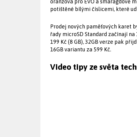
oranžová pro EVO a smaragdově mo
potištěné bílými číslicemi, které ud
Prodej nových paměťových karet b
řady microSD Standard začínají na 1
199 Kč (8 GB), 32GB verze pak přijd
16GB variantu za 599 Kč.
Video tipy ze světa tec