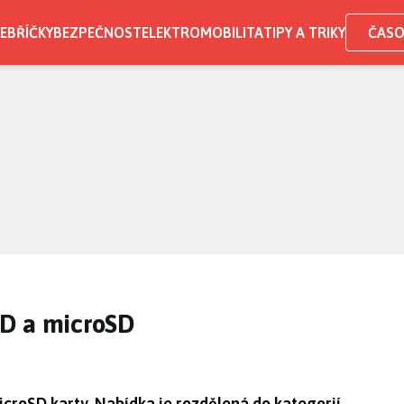
EBŘÍČKY
BEZPEČNOST
ELEKTROMOBILITA
TIPY A TRIKY
ČASO
SD a microSD
croSD karty. Nabídka je rozdělená do kategorií