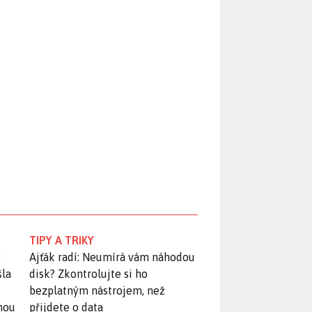
TIPY A TRIKY
:
Ajťák radí: Neumírá vám náhodou
šla
disk? Zkontrolujte si ho
bezplatným nástrojem, než
snou
přijdete o data