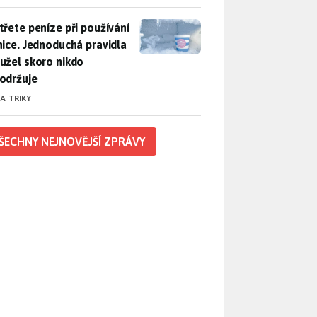
třete peníze při používání lednice. Jednoduchá pravidla bohuž
třete peníze při používání
nice. Jednoduchá pravidla
užel skoro nikdo
održuje
 A TRIKY
ŠECHNY NEJNOVĚJŠÍ ZPRÁVY