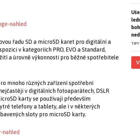
Uše
Uše
led
boh
ned
ovou řadu SD a microSD karet pro digitální a
TIPY
ispozici v kategoriích PRO, EVO a Standard,
ití a úrovně výkonnosti pro běžné spotřebitele
V
ro mnoho různých zařízení spotřební
nejčastěji v digitálních fotoaparátech, DSLR
croSD karty se používají především
ytré telefony a tablety, ale i v některých
avených sloty pro microSD karty.