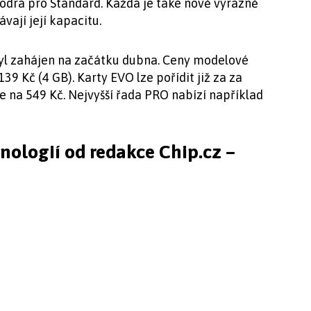
drá pro Standard. Každá je také nově výrazně
ávají její kapacitu.
yl zahájen na začátku dubna. Ceny modelové
39 Kč (4 GB). Karty EVO lze pořídit již za za
e na 549 Kč. Nejvyšší řada PRO nabízí například
hnologií od redakce Chip.cz –