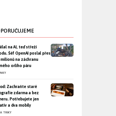
PORUČUJEME
lal na AI, teď střeží přírodu. Šéf OpenAI poslal přes 100 mili
lal na AI, teď střeží
rodu. Šéf OpenAI poslal přes
 milionů na záchranu
vného orlího páru
INKY
od: Zachraňte staré fotografie zdarma a bez skeneru. Potřebuje
od: Zachraňte staré
ografie zdarma a bez
neru. Potřebujete jen
ativ a dva mobily
 A TRIKY