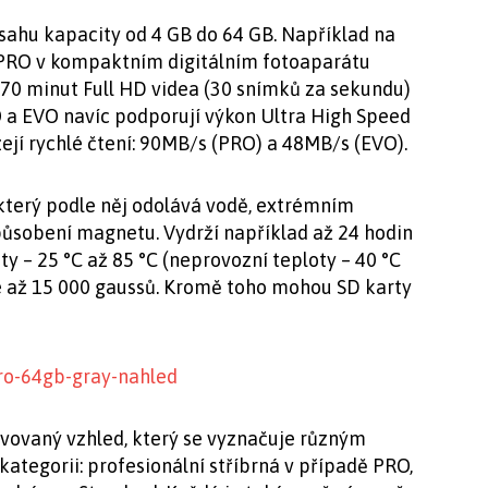
zsahu kapacity od 4 GB do 64 GB. Například na
RO v kompaktním digitálním fotoaparátu
670 minut Full HD videa (30 snímků za sekundu)
O a EVO navíc podporují výkon Ultra High Speed
zejí rychlé čtení: 90MB/s (PRO) a 48MB/s (EVO).
který podle něj odolává vodě, extrémním
ůsobení magnetu. Vydrží například až 24 hodin
ty – 25 °C až 85 °C (neprovozní teploty – 40 °C
le až 15 000 gaussů. Kromě toho mohou SD karty
vovaný vzhled, který se vyznačuje různým
tegorii: profesionální stříbrná v případě PRO,