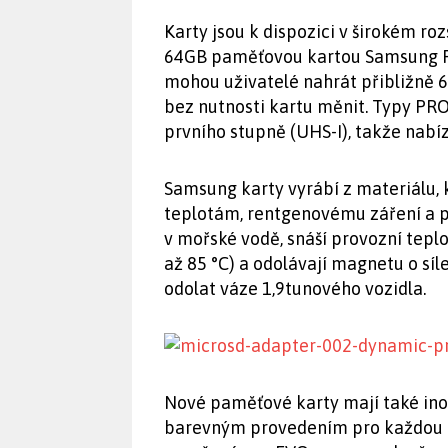
Karty jsou k dispozici v širokém ro
64GB paměťovou kartou Samsung P
mohou uživatelé nahrát přibližně 
bez nutnosti kartu měnit. Typy PR
prvního stupně (UHS-I), takže nabí
Samsung karty vyrábí z materiálu, 
teplotám, rentgenovému záření a p
v mořské vodě, snáší provozní teplo
až 85 °C) a odolávají magnetu o sí
odolat váze 1,9tunového vozidla.
Nové paměťové karty mají také ino
barevným provedením pro každou ka